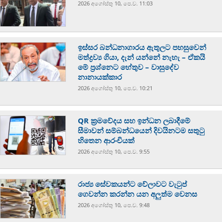
2026 අගෝස්‍තු 10, පෙ.ව. 11:03
ඉස්සර බන්ධනාගාරය ඇතුලට පහසුවෙන්
මත්ද්‍රව්‍ය ගියා, දැන් යන්නේ නැහැ – ඒකයි
මේ ප්‍රශ්නෙට හේතුව – වාසුදේව
නානායක්කාර
2026 අගෝස්‍තු 10, පෙ.ව. 10:21
QR ක්‍රමවේදය සහ ඉන්ධන ලබාදීමේ
සීමාවන් සම්බන්ධයෙන් දිවයිනටම සතුටු
හිතෙන ආරංචියක්
2026 අගෝස්‍තු 10, පෙ.ව. 9:55
රාජ්‍ය සේවකයන්ට වේලාවට වැටුප්
ගෙවන්න කරන්න යන අලුත්ම වෙනස
2026 අගෝස්‍තු 10, පෙ.ව. 9:48