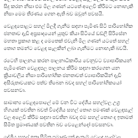
සිදු කරන නිසා එම මිල ගණන් යටතේ අලෙවි කිරීමට නොහැකි
නිසා මෙම තීරණය ගෙන ඇති බව ඔවුන් පවසයි.
වෙළඳපොළට සහල් මිලදී ගැනීම සඳහා පැමිණ සිටි පාරිභෝගික
ජනතාව දැඩි අප්‍රසාදයෙන් යුතුව කියා සිටියේ ඩඩ්ලි සිරිසේන
මහතා ප්‍රකාශ කළ ද මෙතෙක් එවැනි මිල ගණන් යටතේ සහල්
තොග තමන්ට වෙළඳ සැලකින් ලබා ගැනීමට නොහැකි බවයි.
රටෙහි පාලනය කරන පාලනාධිකාරිය වෙනුවට ව්‍යාපාරිකයන්
පැමිණෙන වෙළඳපල පාලනය කිරීම සඳහා කරගෙන යන
ක්‍රියාවලිය නිසා පාරිභෝගික ජනතාවත් ව්‍යාපාරිකයින් දැඩි
අසීරුතාවයකට පත්ව තිබෙන බවද සහල් පාරිභෝගිකයෝ
පවසනවා.
සාමාන්‍ය වෙළඳපොලේ මේ වන විට දේශීය සහල්වල උග්‍ර
හිගයක් පවතින බවත් විදේශීය සහල් තොග පමණක් වෙළඳසැල්
වල අලෙවි කිරීම සඳහා පවතින බවද එම සහල් තොග ද ඉතාමත්
සීමිත ප්‍රමාණයක් පවතින බව වෙළෙන්දෝ පවසනවා.
දේශීය සහල් ඉතා සීමිත ප්‍රමාණයක් ඇතැම් වෙළඳ සැල්වල