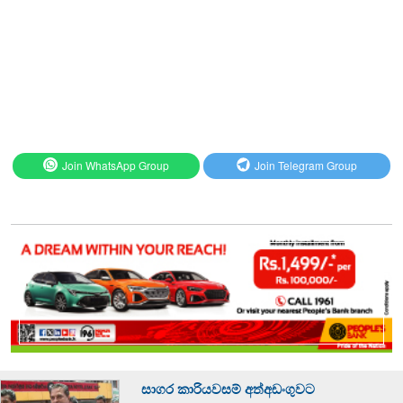
Join WhatsApp Group
Join Telegram Group
සාගර කාරියවසම් අත්අඩංගුවට