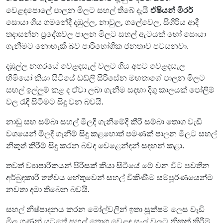
වෙළඳපොලේ පාලන මිලට සහල් තිබේ දැයි
ඒෂියන් මිරර්
සොයා ගිය ගමනේදී දඹුල්ල, නාවුල, ගලේවෙල, සීගිරිය ආදී
තදාසන්න ප්‍රදේශවල පාලන මිලට සහල් ඇටයක් හෝ සොයා
ගැනීමට නොහැකි බව පාරිභෝගික ජනතාව පවසනවා.
දඹුල්ල නගරයේ වෙළඳසැල් වලට ගිය අපට වෙළඳසැල
හිමියෝ කියා සිටියේ ඩඩ්ලි සිරිසේන මහතාගේ පාලන මිලට
සහල් ඉල්ලුම් කළ ද ඒවා ලබා ගැනීම සඳහා දිගු කාලයක් පෝලිම්
වල රැඳී සිටීමට සිදු වන බවයි.
නාඩු සහ සම්බා සහල් මිලදී ගැනීමේදී කීරි සම්බා තොග වැඩි
වශයෙන් මිලදී ගැනීම් සිදු කළහොත් පමණක් පාලන මිලට සහල්
නිකුත් කිරීම් සිදු කරන බවද වෙළෙන්දන් සඳහන් කළා.
තවත් ව්‍යාපාරිකයන් පිරිසක් කියා සිටියේ මේ වන විට පවතින
අර්බුදකාරී තත්වය හේතුවෙන් සහල් විකිණීම සම්පූර්ණයෙන්ම
නවතා දමා තිබෙන බවයි.
සහල් නිෂ්පාදනය කරන මෝල්වලින් ඉතා සූක්ෂම ලෙස වැඩි
මිල ගණන් යටතේ සහල් තොග වෙළඳ සැල් වලට නිකුත් කිරීම්