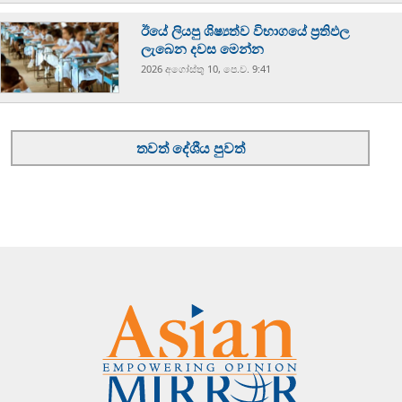
ඊයේ ලියපු ශිෂ්‍යත්ව විභාගයේ ප්‍රතිඵල
ලැබෙන දවස මෙන්න
2026 අගෝස්‍තු 10, පෙ.ව. 9:41
තවත් දේශීය පුවත්