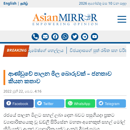
English
|
தமிழ்
2026 අගෝස්‍තු මස 10 වන සඳුදා
රන් ගෙනා රුමේෂ්ගේ හෙල්ලය
විජයදාසගේ පුත් රඛිත සහ චරිත්
ආණ්ඩුවේ පාලන මිල බොරුවක් – ජනතාව
කියන කතාව
2022 ජූනි 22, පෙ.ව. 4:16
Facebook
Twitter
WhatsApp
Telegram
රජයේ පාලන මිලට සහල් ලබා දෙන බවට පසුගියදා ප්‍රකට
ව්‍යාපාරිකයෙකු වූ ඩඩ්ලි සිරිසේන මහතා අනෙකුත් සහල් මෝල්
හිමියන්ට ඇතුළු ව්‍යාපාරිකයන්ට දැනුම් දීමත් සමග