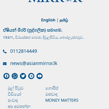
English
|
தமிழ்
ඒෂියන් මිරර් (පුද්ගලික) සමාගම.
193/1, වීරසේකර මාවත, දිවුලපිටිය, බොරලැස්ගමුව.
0112814449
news@asianmirror.lk
මුල් පිටුව
ගොසිප්
වීඩියෝ
මතවාද
සංවාද
MONEY MATTERS
අප අමතන්න