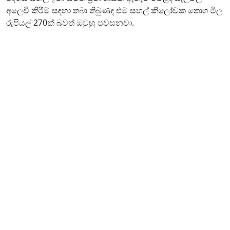
අලෙවි කිරීම් සඳහා තබා තිබුණද එම සහල් කිලෝවක තොග මිල
රුපියල් 270ක් බවත් ඔවුහු පවසනවා.