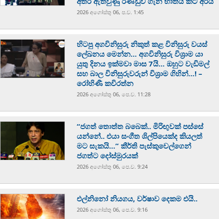
අතර ඇතිවුණු රණ්ඩුව ගැන භාතිය කට අරියි
2026 අගෝස්‍තු 06, ප.ව. 1:45
හිටපු අගවිනිසුරු නිකුත් කළ විනිසුරු වයස්
ලේඛනය මෙන්න… අගවිනිසුරු විශ්‍රාම යා
යුතු දිනය ඉක්මවා මාස 7යි… ඔහුට වැඩිමල්
සහ බාල විනිසුරුවරුන් විශ්‍රාම ගිහින්…! –
රෝහිණී කවිරත්න
2026 අගෝස්‍තු 06, පෙ.ව. 11:28
“ජගත් තොත්ත බබෙක්.. මිරිඟුවක් පස්සේ
යන්නේ.. එයා සංගීත ශිල්පියෙක්ද කියලත්
මට සැකයි…” කීර්ති පැස්කුවෙල්ගෙන්
ජගත්ට දෝස්මුරයක්
2026 අගෝස්‍තු 06, පෙ.ව. 9:24
එල්නිනෝ නියගය, වර්ෂාව දෙකම එයි..
2026 අගෝස්‍තු 06, පෙ.ව. 9:16