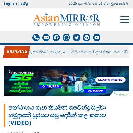
English
|
தமிழ்
2026 අගෝස්‍තු මස 06 වන බ්‍රහස්පතින්දා
රන් ගෙනා රුමේෂ්ගේ හෙල්ලය
විජයදාසගේ පුත් රඛිත සහ චරිත්
ගෝඨාභය ගැන කියමින් ශවේන්ද්‍ර සිල්වා
හමුදාපති ධූරයට සමු දෙමින් කළ කතාව
(VIDEO)