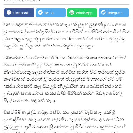
2022 ජූනි 01, ප.ව. 4:25
Facebook
Twitter
WhatsApp
Telegram
වසර දෙකකුත් මාස නවයක කාලයක් යුද හමුදාපති ධූරය හෙබ
වූ ජෙනරල් ශවේන්ද්‍ර සිල්වා මහතා විසින් භටපිරිස් අමතමින් සිය
ධූර කාලය තුළ ඔහු සමඟ සහයෝගයෙන් රාජකාරි කටයුතු සිදු
කළ සියලු නිලයන් වෙත සිය ස්තූතිය පුද කළා.
වර්තමාන ජනාධිපති ගෝඨාභය රාජපක්‍ෂ මහතා තමාගේ ගමන්
මගෙහි සුවිශේෂී පූර්වාදර්ශකයෙක් වූ බවත් කණ්ඩභාර
නිලධාරියෙකු ලෙස රාජකාරී ආරම්භ කරන විට තමාගේ ප්‍රථම
කණ්ඩභාර සැරයන් වූ සැරයන් ජයසුන්දර මහතාගේ සිට මේ
දක්වා රාජකාරී කළ සියලූම නිලධාරීන් හා සෙබළුන් තමා හට
ලබා දුන් සහයෝගය කෘතවේදීව සිහිපත් කරන බවද ශවේන්ද්‍ර
සිල්වා මහතා සඳහන් කළා.
වසර 39 ක යුද්ධ හමුදා සේවා කාලයෙන් වැඩි කාලයක් ශ්‍රී
ලංකාද්වීපය වෙලාගෙන පැවති ම්ලේච්ජ ත්‍රස්තවාදය මෙරටින්
මුලිනුපුටා දැමීම සඳහා ක්‍රියාත්මක වූ විවිධ මෙහෙයුම් මධ්‍යයේ