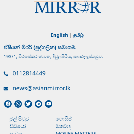
English
|
தமிழ்
ඒෂියන් මිරර් (පුද්ගලික) සමාගම.
193/1, වීරසේකර මාවත, දිවුලපිටිය, බොරලැස්ගමුව.
0112814449
news@asianmirror.lk
මුල් පිටුව
ගොසිප්
වීඩියෝ
මතවාද
සංවාද
MONEY MATTERS