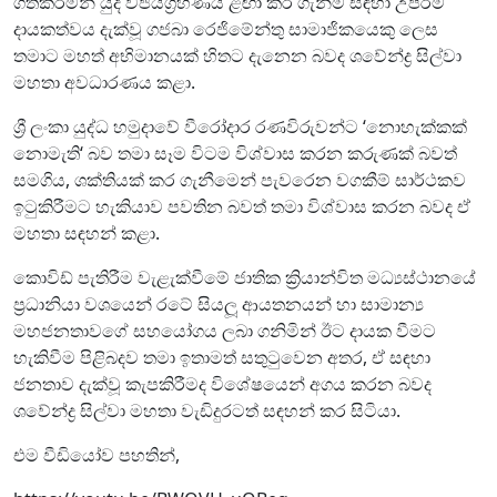
ගතකරමින් යුද විජයග්‍රහණය ළඟා කර ගැනීම සඳහා උපරිම
දායකත්වය දැක්වූ ගජබා රෙජිමේන්තු සාමාජිකයෙකු ලෙස
තමාට මහත් අභිමානයක් හිතට දැනෙන බවද ශවේන්ද්‍ර සිල්වා
මහතා අවධාරණය කළා.
ශ්‍රී ලංකා යුද්ධ හමුදාවේ වීරෝදාර රණවිරුවන්ට ‘නොහැක්කක්
නොමැති‘ බව තමා සෑම විටම විශ්වාස කරන කරුණක් බවත්
සමගිය‍, ශක්තියක් කර ගැනීමෙන් පැවරෙන වගකීම් සාර්ථකව
ඉටුකිරීමට හැකියාව පවතින බවත් තමා විශ්වාස කරන බවද ඒ
මහතා සඳහන් කළා.
කොවිඩ් පැතිරීම වැළැක්වීමේ ජාතික ක්‍රියාන්විත මධ්‍යස්ථානයේ
ප්‍රධානියා වශයෙන් රටේ සියලූ ආයතනයන් හා සාමාන්‍ය
මහජනතාවගේ සහයෝගය ලබා ගනිමින් ඊට දායක වීමට
හැකිවීම පිළිබදව තමා ඉතාමත් සතුටුවෙන අතර, ඒ සඳහා
ජනතාව දැක්වූ කැපකිරීමද විශේෂයෙන් අගය කරන බවද
ශවේන්ද්‍ර සිල්වා මහතා වැඩිදුරටත් සඳහන් කර සිටියා.
එම වීඩියෝව පහතින්,