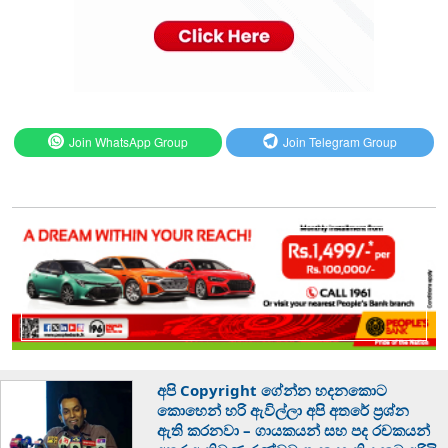
Join WhatsApp Group
Join Telegram Group
අපි Copyright ගේන්න හදනකොට
කොහෙන් හරි ඇවිල්ලා අපි අතරේ ප්‍රශ්න
ඇති කරනවා – ගායකයන් සහ පද රචකයන්