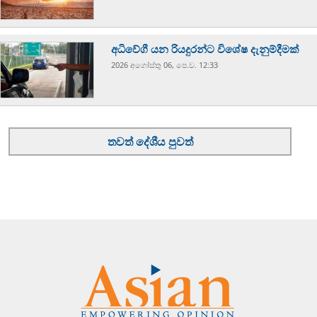
අධිවේගී යන රියදුරන්ට විශේෂ දැනුම්දීමක්
2026 අගෝස්‍තු 06, පෙ.ව. 12:33
තවත් දේශීය පුවත්