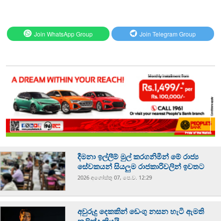
Join WhatsApp Group
Join Telegram Group
දීමනා ඉල්ලීම් මුල් කරගනිමින් මේ රාජ්‍ය
සේවකයන් සියලුම රාජකාරිවලින් ඉවතට
2026 අගෝස්‍තු 07, පෙ.ව. 12:29
අවුරුදු දෙකකින් ඩෙංගු නසන හැටි ඇමති
නලින්ද කියයි