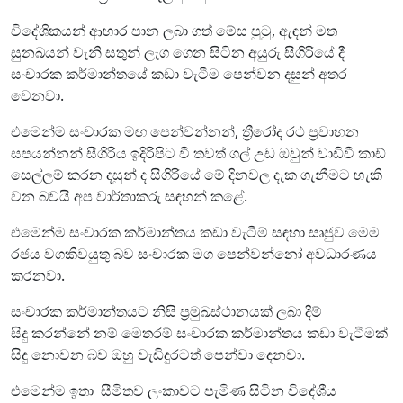
විදේශිකයන් ආහාර පාන ලබා ගත් මේස පුටු, ඇඳන් මත
සුනඛයන් වැනි සතුන් ලැග ගෙන සිටින අයුරු සීගිරියේ දී
සංචාරක කර්මාන්තයේ කඩා වැටීම පෙන්වන දසුන් අතර
වෙනවා.
එමෙන්ම සංචාරක මඟ පෙන්වන්නන්, ත්‍රීරෝද රථ ප්‍රවාහන
සපයන්නන් සීගිරිය ඉදිරිපිට වී තවත් ගල් උඩ ඔවුන් වාඩිවී කාඩ්
සෙල්ලම් කරන දසුන් ද සීගිරියේ මේ දිනවල දැක ගැනීමට හැකි
වන බවයි අප වාර්තාකරු සඳහන් කළේ.
එමෙන්ම සංචාරක කර්මාන්තය කඩා වැටීම් සඳහා සෘජුව මෙම
රජය වගකිවයුතු බව සංචාරක මග පෙන්වන්නෝ අවධාරණය
කරනවා.
සංචාරක කර්මාන්තයට නිසි ප්‍රමුඛස්ථානයක් ලබා දීම්
සිදු කරන්නේ නම් මෙතරම් සංචාරක කර්මාන්තය කඩා වැටීමක්
සිදු නොවන බව ඔහු වැඩිදුරටත් පෙන්වා දෙනවා.
එමෙන්ම ඉතා සීමිතව ලංකාවට පැමිණ සිටින විදේශීය