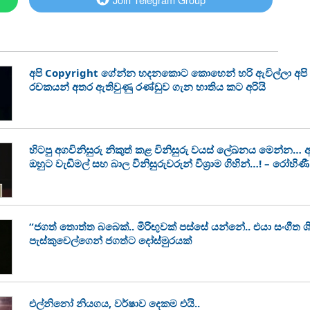
අපි Copyright ගේන්න හදනකොට කොහෙන් හරි ඇවිල්ලා අපි 
රචකයන් අතර ඇතිවුණු රණ්ඩුව ගැන භාතිය කට අරියි
හිටපු අගවිනිසුරු නිකුත් කළ විනිසුරු වයස් ලේඛනය මෙන්න… අගවි
ඔහුට වැඩිමල් සහ බාල විනිසුරුවරුන් විශ්‍රාම ගිහින්…! – රෝහි
“ජගත් තොත්ත බබෙක්.. මිරිඟුවක් පස්සේ යන්නේ.. එයා සංගීත ශි
පැස්කුවෙල්ගෙන් ජගත්ට දෝස්මුරයක්
එල්නිනෝ නියගය, වර්ෂාව දෙකම එයි..