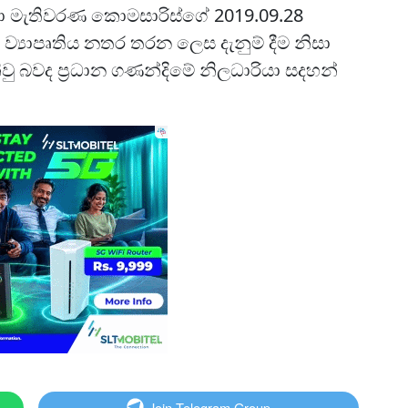
 මැතිවරණ කොමසාරිස්ගේ 2019.09.28
ව ව්‍යාපෘතිය නතර තරන ලෙස දැනුම් දීම නිසා
ු බවද ප්‍රධාන ගණන්දිමේ නිලධාරියා සදහන්
Join Telegram Group