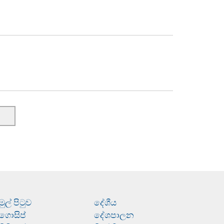
මුල් පිටුව
දේශීය
ගොසිප්
දේශපාලන