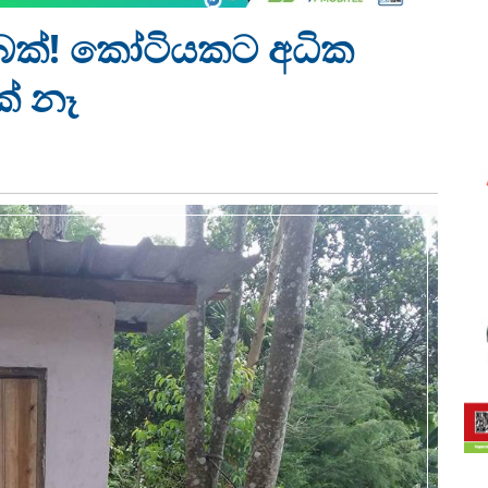
ය හබක්! කෝටියකට අධික
් නෑ