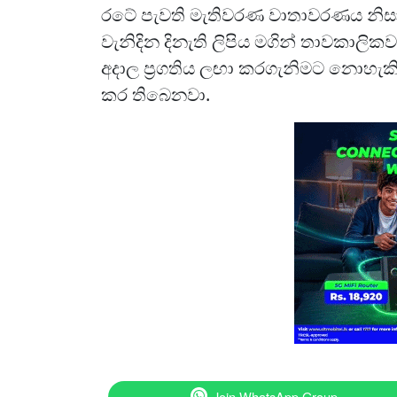
රටේ පැවති මැතිවරණ වාතාවරණය නිසා
වැනිදින දිනැති ලිපිය මගින් තාවකාලික
අදාල ප්‍රගතිය ලඟා කරගැනිමට නොහැකිව
කර තිබෙනවා.
Join WhatsApp Group