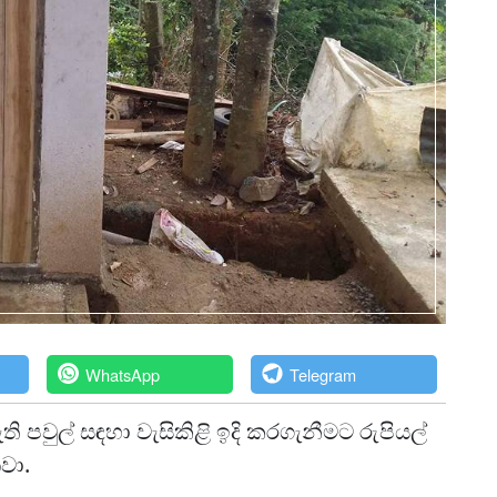
WhatsApp
Telegram
 පවුල් සඳහා වැසිකිළි ඉදි කරගැනීමට රුපියල්
වා.