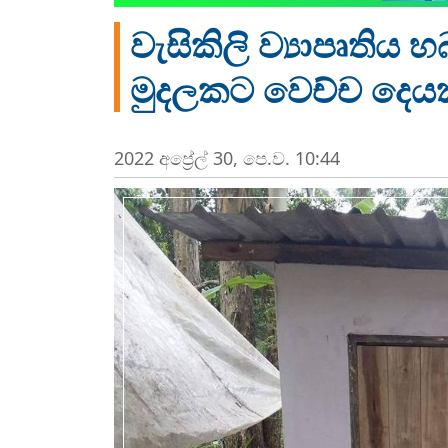
වැසිකිලි ව්‍යාපෘති
මුදලකට වෙච්ච දෙයක
2022 අප්‍රේල් 30, පෙ.ව. 10:44