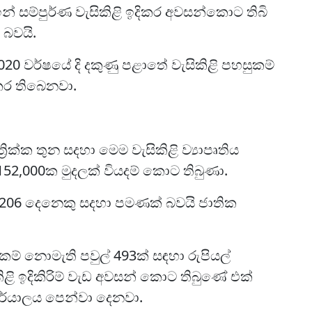
 සම්පුර්ණ වැසිකිළි ඉදිකර අවසන්කොට තිබි
් බවයි.
 2020 වර්ෂයේ දි දකුණු පළාතේ වැසිකිළි පහසුකම්
කර තිබෙනවා.
ික්ක තුන සදහා මෙම වැසිකිළි ව්‍යාපෘතිය
,152,000ක මුදලක් වියදම් කොට තිබුණා.
ල් 206 දෙනෙකු සදහා පමණක් බවයි ජාතික
කම් නොමැති පවුල් 493ක් සඳහා රුපියල්
ිකිළි ඉදිකිරිම් වැඩ අවසන් කොට තිබුණේ එක්
ාර්යාලය පෙන්වා දෙනවා.