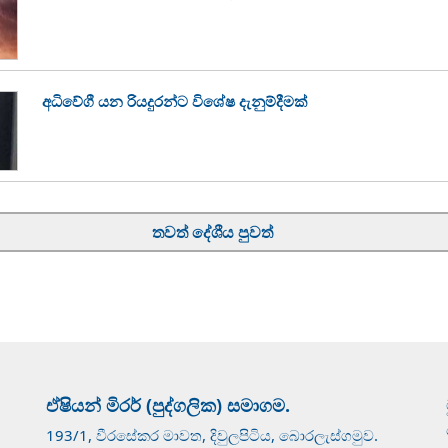
අධිවේගී යන රියදුරන්ට විශේෂ දැනුම්දීමක්
තවත් දේශීය පුවත්
ඒෂියන් මිරර් (පුද්ගලික) සමාගම.
193/1, වීරසේකර මාවත, දිවුලපිටිය, බොරලැස්ගමුව.