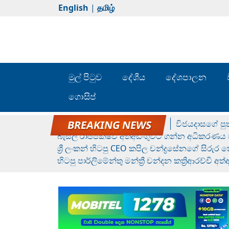
English
|
தமிழ்
මුල් පිටුව
දේශීය
දේශපාලන
ගොසිප්
රන් ගෙනා රුමේෂ්ගේ හෙල්ලය
විජයදාසගේ පුත
බැසිල් රාජපක්ෂව අත්අඩංගුවට ගන්න අධිකරණය ව
ශ්‍රී ලංකන් හිටපු CEO කපිල චන්ද්‍රසේනගේ සිරුර
හිටපු පාර්ලිමේන්තු මන්ත්‍රී චන්දන කත්‍රිආරච්චි අත