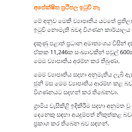
අපේක්ෂිත ප්‍රථිපල ඉටුවී නෑ
මේ අනුව මෙකී ව්‍යාපෘතිය යටතේ ප්‍රතිල
ඉටුවි නොමැති බවද විගණන කාර්යාලය ප
දකුණු පළාත් ප්‍රධාන අමාත්‍යංශය විසින
ඒකක 11,246ක සංඛ්‍යාවකින් පවුල් 600ක
මෙම ව්‍යාපෘතිය අරම්භ කර තිබුණා.
මෙම ව්‍යාපෘතිය සදහා අනුමැතිය ලැබි 
ජුනි මස මෙම ව්‍යාපෘතිය ආරම්භ කළ බව 
විගණනයට සදහන් කර තිබෙනවා.
ග්‍රාමිය වැසිකිළි ඉදිකිරීම සදහා අනුමත වු
දෙනෙකු සඳහා අයදුම්පත් නිකුත්කළ බව
ප්‍රකාශ කර තිබෙන බව සඳහන්.