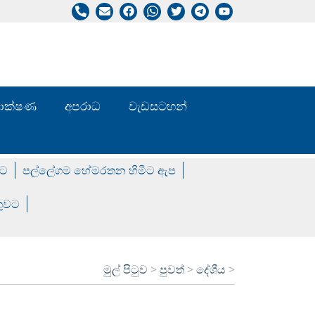
/ තාක්ෂණ
අපරාධ
වැඩසටහන්
වට
පල්ලේගම හේමරතන හිමිට ඇප
ගුවට
මුල් පිටුව
>
පුවත්
>
දේශීය
>