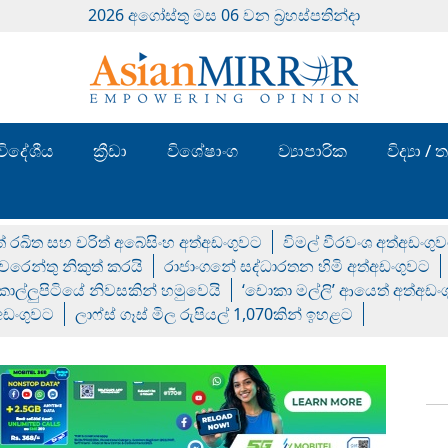
2026 අගෝස්‍තු මස 06 වන බ්‍රහස්පතින්දා
විදේශීය
ක්‍රීඩා
විශේෂාංග
ව්‍යාපාරික
විද්‍යා 
් රඛිත සහ චරිත් අබේසිංහ අත්අඩංගුවට
විමල් වීරවංශ අත්අඩංගු
රෙන්තු නිකුත් කරයි
රාජාංගනේ සද්ධාරතන හිමි අත්අඩංගුවට
 කොල්ලුපිටියේ නිවසකින් හමුවෙයි
‘චොකා මල්ලි’ ආයෙත් අත්අඩං
්අඩංගුවට
ලාෆ්ස් ගෑස් මිල රුපියල් 1,070කින් ඉහළට