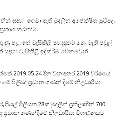
ාභින් සදහා ගෙවා ඇති මුදලින් අපේක්ෂිත ප්‍රථිපල
්‍රකාශ කරනවා.
් දකුණු පළාතේ වැසිකිළි පහසුකම් නොමැති පවුල්
් සදහා වැසිකිළි ඉදිකිරිම වෙනුවෙන්
ඇත්තේ 2019.05.24 දින වන අතර 2019 වර්ෂයේ
මේ පිළිබද ප්‍රධාන ගණන් දීමේ නිලධාරියා
 රුපියල් මිලියන 28ක මුදලින් ප්‍රතිලාභින් 700
ද ප්‍රධාන ගණන්දිමේ නිලධාරියා විගණනයට