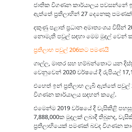
ජාතික විගණන කාර්යාලය පවසන්නේ ඉන්
ඇත්තේ ප්‍රතිලාභින් 27 දෙනෙකු පමණක
දකුණු පළාත් ප්‍රධාන අමාත්‍යංශය විසින්
නොමැති පවුල් සඳහා මෙම මුදල් වෙන් 
ප්‍රතිලාභ පවුල් 206කට පමණයි
ගාල්ල, මාතර සහ හම්බන්තොට යන දිස්ත්‍ර
වෙනුවෙන් 2020 වර්ෂයේ දී රුපියල් 17
එහෙත් ඉන් ප්‍රතිලාභ ලැබි ඇත්තේ පවු
විගණන කාර්යාලය සඳහන් කළේ.
එමෙන්ම 2019 වර්ෂයේ දී වැසිකිළි පහසු
7,888,000ක මුදලක් ලබාදී තිබුනද, වැස
ප්‍රතිලාභියෙක් පමණක් බවද විගණන ක