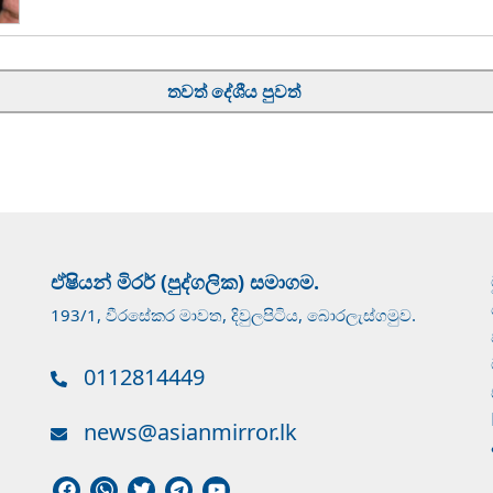
තවත් දේශීය පුවත්
ඒෂියන් මිරර් (පුද්ගලික) සමාගම.
193/1, වීරසේකර මාවත, දිවුලපිටිය, බොරලැස්ගමුව.
0112814449
news@asianmirror.lk