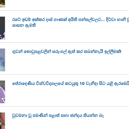
රටේ ඉඩම් අක්කර දාස් ගාණක් අයිති පන්සල්වලට… දිට්වා හානි
ශාසන ඇමති
ගුවන් තොටුපළවලින් සරුංගල් ඈත් කර තබන්නැයි ඉල්ලීමක්!
පේරාදෙණිය විශ්වවිද්‍යාලයේ කටයුතු 10 වැනිදා සිට යළි ඇරඹෙය
වුවමනා වූ පමණින් පළාත් සභා ඡන්දය තියන්න බෑ