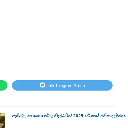
Join Telegram Group
ඇගිල්ල නොගහා රේගු නිලධාරින් 2025 වර්ෂයේ අතිකාල දීමන