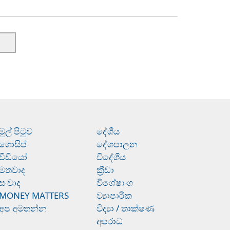
මුල් පිටුව
දේශීය
ගොසිප්
දේශපාලන
වීඩියෝ
විදේශීය
මතවාද
ක්‍රීඩා
සංවාද
විශේෂාංග
MONEY MATTERS
ව්‍යාපාරික
අප අමතන්න
විද්‍යා / තාක්ෂණ
අපරාධ