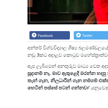
Facebook
Twitter
අන්තර් විශ්වවිද්‍යාල ශිෂ්‍ය බලමණ්ඩ
නඩු 3කට අදාළව කොටුව මහේස්ත්‍රාත්ව
ඇප ලැබීමෙන් අනතුරුව මාධ්‍ය වෙත අදහ
සූදානම් නෑ. මාව ඇතුළෙදි මරන්න හදපු 
තැන් ගැන, නිලධාරීන් ගැන නම්ගම් එ
හෙටින් පස්සේ පටන් ගන්නවා’
යනුවෙන්