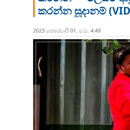
කරන්න සූදානම් (VI
2023 පෙබරවාරි 01, ප.ව. 4:49