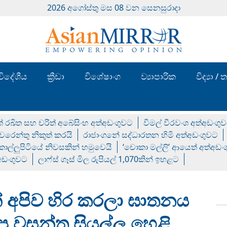
2026 අගෝස්‍තු මස 08 වන සෙනසුරාදා
විදේශීය
ක්‍රීඩා
විශේෂාංග
ව්‍යාපාරික
විද්‍යා 
් රඛිත සහ චරිත් අබේසිංහ අත්අඩංගුවට
විමල් වීරවංශ අත්අඩංගු
රෙන්තු නිකුත් කරයි
රාජාංගනේ සද්ධාරතන හිමි අත්අඩංගුවට
 කොල්ලුපිටියේ නිවසකින් හමුවෙයි
‘චොකා මල්ලි’ ආයෙත් අත්අඩං
්අඩංගුවට
ලාෆ්ස් ගෑස් මිල රුපියල් 1,070කින් ඉහළට
 අපිව හිර කරලා ඝාතනය
ු වසන්ත සියල්ල හෙළි