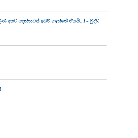
 වුණ අයට දෙන්නවත් ඉඩම් නැත්තේ ඒකයි…! – බුද්ධ
ි