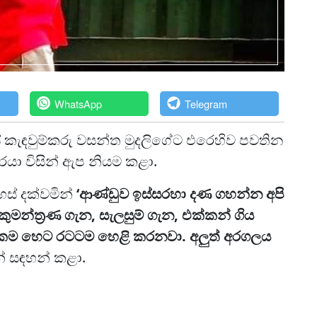
WhatsApp
Telegram
ලයේ කැඳවුම්කරු වසන්ත මුදලිගේට එරෙහිව පවතින
රයා විසින් ඇප නියම කළා.
ස් දක්වමින්
‘ආණ්ඩුව ඉස්සරහා දණ ගහන්න අපි
කුමන්ත්‍රණ ගැන, සැලසුම් ගැන, එක්කන් ගිය
ක්කම හෙට රටටම හෙළි කරනවා. අලුත් අරගලය
 සඳහන් කළා.