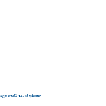
ා ලෙස කෝටි 142ක් අරගෙන