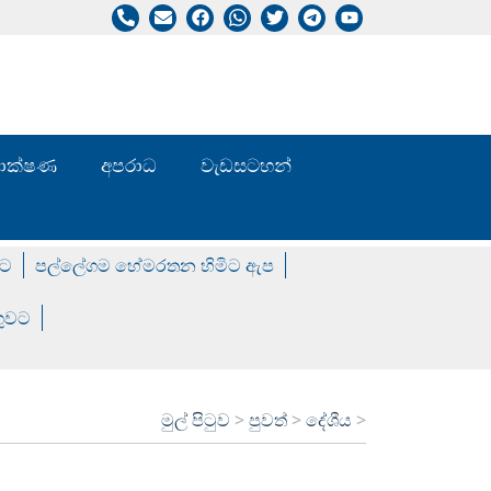
/ තාක්ෂණ
අපරාධ
වැඩසටහන්
වට
පල්ලේගම හේමරතන හිමිට ඇප
ගුවට
මුල් පිටුව
>
පුවත්
>
දේශීය
>