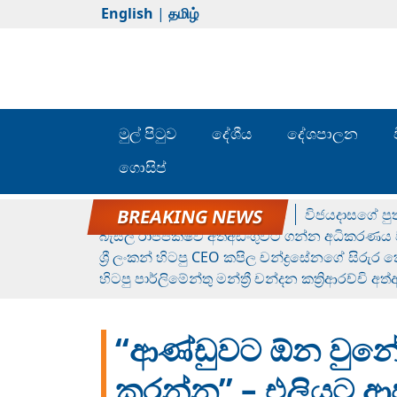
English
|
தமிழ்
මුල් පිටුව
දේශීය
දේශපාලන
ගොසිප්
රන් ගෙනා රුමේෂ්ගේ හෙල්ලය
විජයදාසගේ පුත
බැසිල් රාජපක්ෂව අත්අඩංගුවට ගන්න අධිකරණය ව
ශ්‍රී ලංකන් හිටපු CEO කපිල චන්ද්‍රසේනගේ සිරුර
හිටපු පාර්ලිමේන්තු මන්ත්‍රී චන්දන කත්‍රිආරච්චි අත
“ආණ්ඩුවට ඕන වුනේ
කරන්න” – එලියට ආප