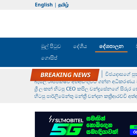
English
|
தமிழ்
මුල් පිටුව
දේශීය
දේශපාලන
ගොසිප්
රන් ගෙනා රුමේෂ්ගේ හෙල්ලය
විජයදාසගේ පුත
බැසිල් රාජපක්ෂව අත්අඩංගුවට ගන්න අධිකරණය ව
ශ්‍රී ලංකන් හිටපු CEO කපිල චන්ද්‍රසේනගේ සිරුර
හිටපු පාර්ලිමේන්තු මන්ත්‍රී චන්දන කත්‍රිආරච්චි අත