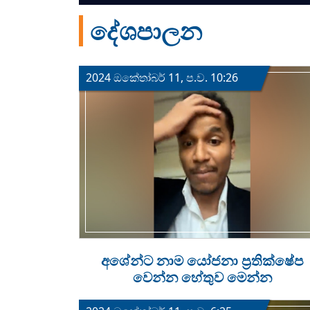
දේශපාලන
2024 ඔක්‍තෝබර් 11, ප.ව. 10:26
අශේන්ට නාම යෝජනා ප්‍රතික්ෂේප
වෙන්න හේතුව මෙන්න