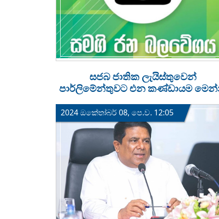
සජබ ජාතික ලැයිස්තුවෙන්
පාර්ලිමේන්තුවට එන කණ්ඩායම මෙන
2024 ඔක්‍තෝබර් 08, පෙ.ව. 12:05