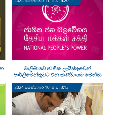
2024 ඔක්‍තෝබර් 11, ප.ව. 6:20
එන
මාලිමාවේ ජාතික ලැයිස්තුවෙන්
පාර්ලිමේන්තුවට එන කණ්ඩායම මෙන්න
2024 ඔක්‍තෝබර් 10, ප.ව. 3:13