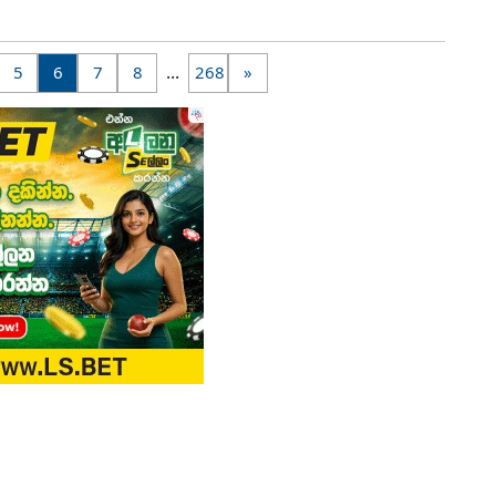
...
5
6
7
8
268
»