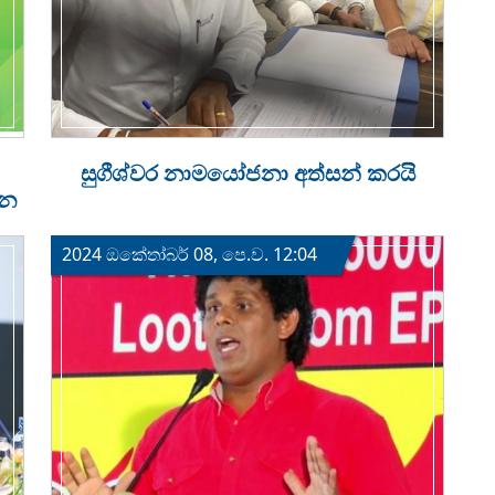
සුගීශ්වර නාමයෝජනා අත්සන් කරයි
්න
2024 ඔක්‍තෝබර් 08, පෙ.ව. 12:04