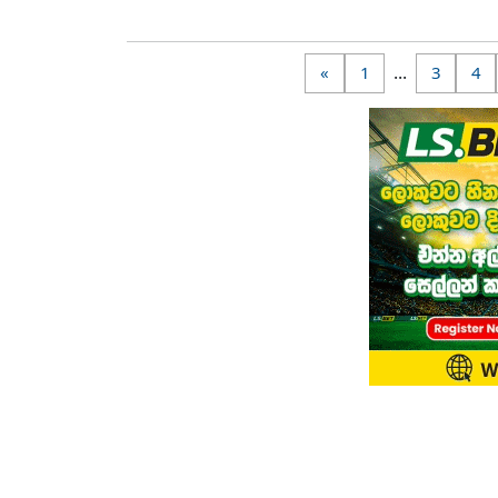
...
«
1
3
4