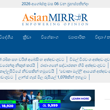
2026 අගෝස්‍තු මස 06 වන බ්‍රහස්පතින්දා
විදේශීය
ක්‍රීඩා
විශේෂාංග
ව්‍යාපාරික
විද්‍යා 
් රඛිත සහ චරිත් අබේසිංහ අත්අඩංගුවට
විමල් වීරවංශ අත්අඩංගු
රෙන්තු නිකුත් කරයි
රාජාංගනේ සද්ධාරතන හිමි අත්අඩංගුවට
 කොල්ලුපිටියේ නිවසකින් හමුවෙයි
‘චොකා මල්ලි’ ආයෙත් අත්අඩං
්අඩංගුවට
ලාෆ්ස් ගෑස් මිල රුපියල් 1,070කින් ඉහළට