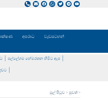
/ තාක්ෂණ
අපරාධ
වැඩසටහන්
වට
පල්ලේගම හේමරතන හිමිට ඇප
ගුවට
මුල් පිටුව
>
පුවත්
>