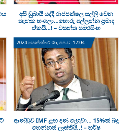
හය
අපි ඩුබායි යද්දී රාජපක්ෂල සල්ලි වෙන
තැනක හංගලා…හොරු අල්ලන්න ප්‍රමාද
ඒකයි…! – වසන්ත සමරසිංහ
2024 ඔක්‍තෝබර් 06, පෙ.ව. 12:04
ටේ
ආණ්ඩුව IMF ළඟ දණ ගැහුවා… 15%ක් බදු
ගහන්නත් ලෑස්තියි..! – හර්ෂ