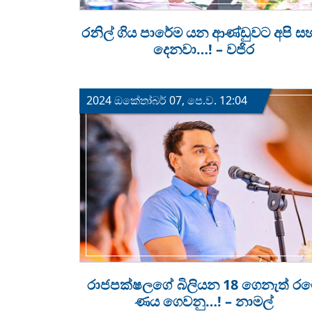
රනිල් ගිය පාරේම යන ආණ්ඩුවට අපි ස
දෙනවා…! – වජිර
2024 ඔක්‍තෝබර් 07, පෙ.ව. 12:04
රාජපක්ෂලගේ බිලියන 18 ගෙනැත් ර
ණය ගෙවනු…! – නාමල්