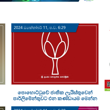
2024 ඔක්‍තෝබර් 11, ප.ව. 6:29
පොහොට්ටුවේ ජාතික ලැයිස්තුවෙන්
පාර්ලිමේන්තුවට එන කණ්ඩායම මෙන්න