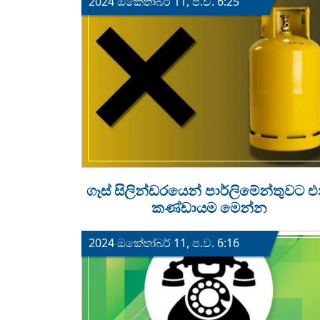
2024 ඔක්‍තෝබර් 11, ප.ව. 6:25
ගෑස් සිලින්ඩරයෙන් පාර්ලිමේන්තුවට 
කණ්ඩායම මෙන්න
2024 ඔක්‍තෝබර් 11, ප.ව. 6:16