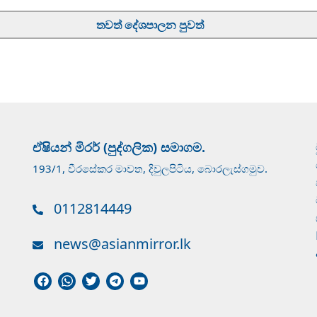
තවත් දේශපාලන පුවත්
ඒෂියන් මිරර් (පුද්ගලික) සමාගම.
193/1, වීරසේකර මාවත, දිවුලපිටිය, බොරලැස්ගමුව.
0112814449
news@asianmirror.lk