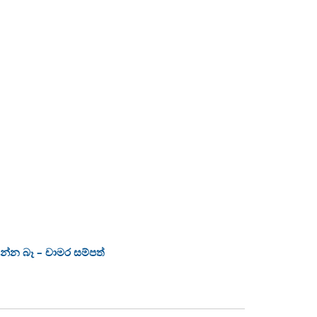
ෙන්න බෑ – චාමර සම්පත්