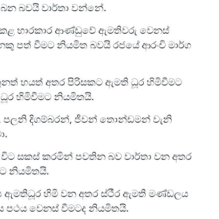
බෙන බවයි වාර්තා වන්නේ.
පත් කළ භාරකාර ආණ්ඩුවේ ඇමතිවරු වෙනස්
 පත් වීමට නියමිත බවයි රජයේ ආරංචි මාර්ග
ුනත් හයත් අතර පිරිසකට ඇමති ධූර හිමිවීමට
ර හිමිවීමට නියමිතයි.
, පලනි දිගම්බරන්, ජීවන් තොන්ඩමන් වැනි
ා.
විට සකස් කරමින් පවතින බව වාර්තා වන අතර
මට නියමිතයි.
‍ය ඇමතිධූර හිමි වන අතර ස්ථීර ඇමති මණ්ඩලය
ය පථය වෙනස් වීමටද නියමිතයි.