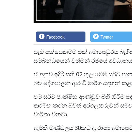
Facebook
Twitter
සෑම පක්ෂයකටම එක් අමාත්‍යධූරය බැගින්
සම්බන්ධයෙන් වත්මන් රජයේ අවධානය 
ඒ අනුව ඉදිරි සති 02 තුළ මෙම සර්ව පා
බව දේශපාලන ආරංචි මාර්ග සඳහන් කළා
එම සර්ව පාක්ෂික ආණ්ඩුව බිහි කිරීම 
ආරම්භ කරන බවත් අරගලකරුවන් සමඟද 
වාර්තා වනවා.
ඇමති මණ්ඩලය 30කට ද, රාජ්‍ය අමාත්‍යව