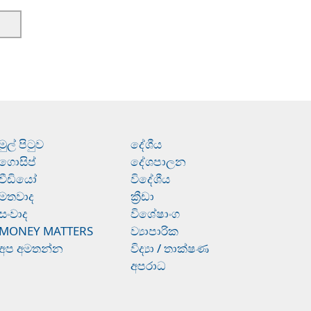
මුල් පිටුව
දේශීය
ගොසිප්
දේශපාලන
වීඩියෝ
විදේශීය
මතවාද
ක්‍රීඩා
සංවාද
විශේෂාංග
MONEY MATTERS
ව්‍යාපාරික
අප අමතන්න
විද්‍යා / තාක්ෂණ
අපරාධ