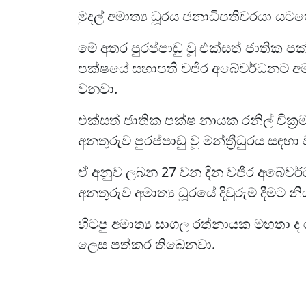
මුදල් අමාත්‍ය ධූරය ජනාධිපතිවරයා යට
මේ අතර පුරප්පාඩු වූ එක්සත් ජාතික පක්
පක්ෂයේ සභාපති වජිර අබේවර්ධනට අමාත
වනවා.
එක්සත් ජාතික පක්ෂ නායක රනිල් වික්‍
අනතුරුව පුරප්පාඩු වූ මන්ත්‍රීධුරය සඳ
ඒ අනුව ලබන 27 වන දින වජිර අබේවර්ධන 
අනතුරුව අමාත්‍ය ධූරයේ දිවුරුම් දීමට නි
හිටපු අමාත්‍ය සාගල රත්නායක මහතා ද
ලෙස පත්කර තිබෙනවා.