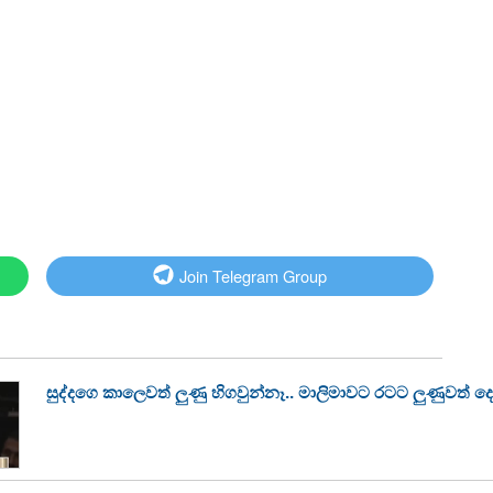
Join Telegram Group
සුද්දගෙ කාලෙවත් ලුණු හිගවුන්නෑ.. මාලිමාවට රටට ලුණුවත් ද