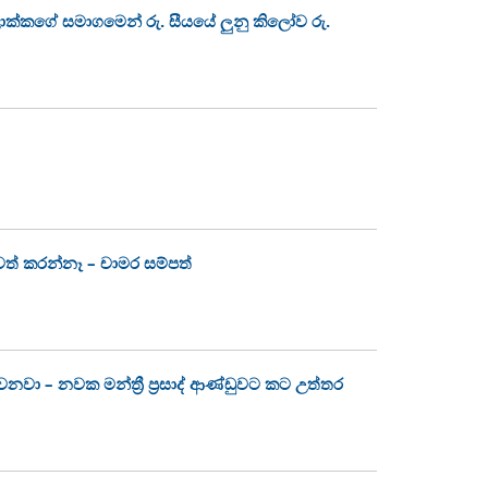
කගේ සමාගමෙන් රු. සීයයේ ලුනු කිලෝව රු.
් කරන්නෑ – චාමර සම්පත්
වනවා – නවක මන්ත්‍රී ප්‍රසාද් ආණ්ඩුවට කට උත්තර