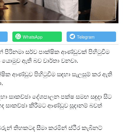
WhatsApp
Telegram
 පිරිනමා සර්ව පාක්ෂික ආණ්ඩුවක් පිහිටුවීම
යොමුව ඇති බව වාර්තා වනවා.
ක්ෂික ආණ්ඩුව පිහිටුවීම සඳහා සැලසුම් කර ඇති
.
සඳහා සාකච්ඡා දේශපාලන පක්ෂ සමඟ සඳුදා සිට
සාකච්ඡා කිරීමට ආණ්ඩුව සූදානම් බවත්
රුන් තිහකටද සීමා කරමින් ස්ථීර කැබිනට්