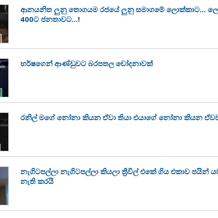
ආනයනිත ලුනු තොගයම රජයේ ලුනු සමාගමේ ලොක්කාට… ලොක්
400ට ජනතාවට…!
හර්ෂගෙන් ආණ්ඩුවට බරපතල චෝදනාවක්
රනිල් මගේ නෝනා කියන ඒවා තියා එයාගේ නෝනා කියන ඒවවත
නැගිටපල්ලා නැගිටපල්ලා කියලා ත්‍රීවිල් එකේ ගිය එකාව පයින් ය
නැති කරයි