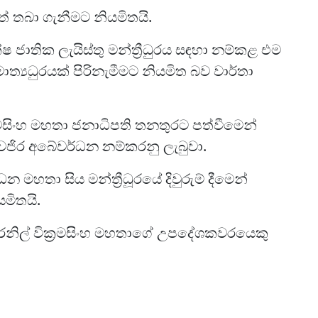
තේ තබා ගැනීමට නියමිතයි.
ෂ ජාතික ලැයිස්තු මන්ත්‍රීධුරය සඳහා නම්කළ එම
්‍යධුරයක් පිරිනැමීමට නියමිත බව වාර්තා
රමසිංහ මහතා ජනාධිපති තනතුරට පත්වීමෙන්
හා වජිර අබේවර්ධන නම්කරනු ලැබුවා.
මහතා සිය මන්ත්‍රීධූරයේ දිවුරුම් දීමෙන්
යමිතයි.
 රනිල් වික්‍රමසිංහ මහතාගේ උපදේශකවරයෙකු