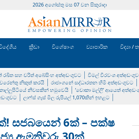
2026 අගෝස්‍තු මස 07 වන සිකුරාදා
විදේශීය
ක්‍රීඩා
විශේෂාංග
ව්‍යාපාරික
විද්‍යා 
් රඛිත සහ චරිත් අබේසිංහ අත්අඩංගුවට
විමල් වීරවංශ අත්අඩංගු
රෙන්තු නිකුත් කරයි
රාජාංගනේ සද්ධාරතන හිමි අත්අඩංගුවට
 කොල්ලුපිටියේ නිවසකින් හමුවෙයි
‘චොකා මල්ලි’ ආයෙත් අත්අඩං
්අඩංගුවට
ලාෆ්ස් ගෑස් මිල රුපියල් 1,070කින් ඉහළට
ක්! සජබයෙන් 6ක් – පක්ෂ
ජ්‍ය ඇමතිවරු 30ක්