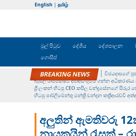
English
|
தமிழ்
මුල් පිටුව
දේශීය
දේශපාලන
ගොසිප්
රන් ගෙනා රුමේෂ්ගේ හෙල්ලය
විජයදාසගේ පුත
බැසිල් රාජපක්ෂව අත්අඩංගුවට ගන්න අධිකරණය ව
ශ්‍රී ලංකන් හිටපු CEO කපිල චන්ද්‍රසේනගේ සිරුර
හිටපු පාර්ලිමේන්තු මන්ත්‍රී චන්දන කත්‍රිආරච්චි අත
අලුතින් ඇමතිවරු 12
නායකයින් රැසක් – රා