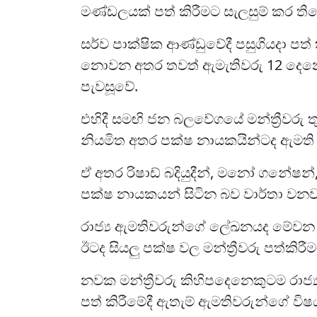
මණ්ඩලයක් පත් කිරීමට සැලසුම් කර ති
සර්ව පාක්ෂික ආණ්ඩුවේදී පසුගියදා 
නොවන අතර තවත් ඇමැතිවරු 12 දෙනෙකු
පැවසූවේ.
එහිදී සමඟි ජන බලවේගයේ මන්ත්‍රීවරු ත
නියමිත අතර පක්ෂ නායකයින්ටද ඇමති ධූ
ඒ අතර රිෂාඩ් බදියුදීන්, මනෝ ගනේෂන්
පක්ෂ නායකයන් සිටින බව වාර්තා වනව
රාජ්‍ය ඇමතිවරුන්ගේ ලේඛනයද මේවන 
ඊටද සියලු පක්ෂ වල මන්ත්‍රීවරු පත්කිරී
නවක මන්ත්‍රීවරු කිහිපදෙනෙකුටම රාජ්
පත් කිරීමේදී ඇතැම් ඇමතිවරුන්ගේ විෂ