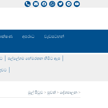
/ තාක්ෂණ
අපරාධ
වැඩසටහන්
වට
පල්ලේගම හේමරතන හිමිට ඇප
ගුවට
මුල් පිටුව
>
පුවත්
>
දේශපාලන
>