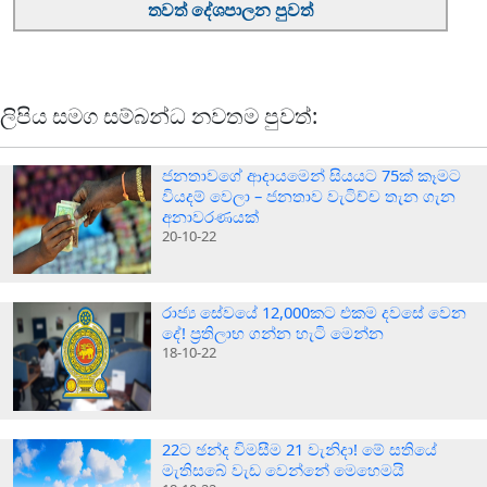
තවත් දේශපාලන පුවත්
ලිපිය සමග සම්බන්ධ නවතම පුවත්:
ජනතාවගේ ආදායමෙන් සියයට 75ක් කෑමට
වියදම් වෙලා – ජනතාව වැටිච්ච තැන ගැන
අනාවරණයක්
20-10-22
රාජ්‍ය සේවයේ 12,000කට එකම දවසේ වෙන
දේ! ප්‍රතිලාභ ගන්න හැටි මෙන්න
18-10-22
22ට ඡන්ද විමසීම 21 වැනිදා! මේ සතියේ
මැතිසබේ වැඩ වෙන්නේ මෙහෙමයි