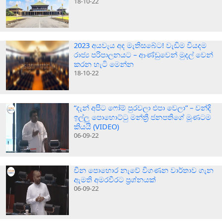
18-10-22
2023 අයවැය අද මැතිසබේට! වැඩිම වියදම
රාජ්‍ය පරිපාලනයට – ආණ්ඩුවෙන් මුදල් වෙන්
කරන හැටි මෙන්න
18-10-22
“දැන් අපිට ෆෝම් පුරවලා එපා වෙලා” – වන්දි
ඉල්ලූ පොහොට්ටු මන්ත්‍රී ජනපතිගේ මූණටම
කියයි (VIDEO)
06-09-22
චීන පොහොර නැවේ විගණන වාර්තාව ගැන
ඇමති අමරවීරට ප්‍රශ්නයක්
06-09-22