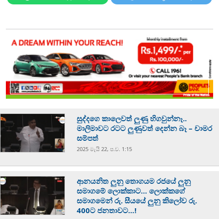
සුද්දගෙ කාලෙවත් ලුණු හිගවුන්නෑ..
මාලිමාවට රටට ලුණුවත් දෙන්න බෑ – චාමර
සම්පත්
2025 මැයි 22, ප.ව. 1:15
ආනයනිත ලුනු තොගයම රජයේ ලුනු
සමාගමේ ලොක්කාට… ලොක්කගේ
සමාගමෙන් රු. සීයයේ ලුනු කිලෝව රු.
400ට ජනතාවට…!