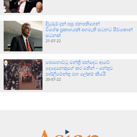
දිවුරුම් දුන් පසු ජනපතිගෙන්
විශේෂ ප්‍රකාශයක්! අගමැති සටනට සිව්කොන්
සටනක්
21-07-22
පොහොට්ටු මන්ත්‍රී ඡන්දෙට ආවේ
දෙදෙනෙකුගේ කර මතින් – හේතුව
පාර්ලිමේන්තු මහ ලේකම් කියයි
20-07-22