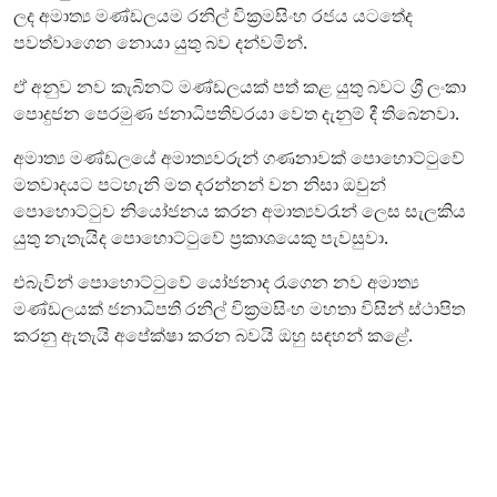
ලද අමාත්‍ය මණ්ඩලයම රනිල් වික්‍රමසිංහ රජය යටතේද
පවත්වාගෙන නොයා යුතු බව දන්වමින්.
ඒ අනුව නව කැබිනට් මණ්ඩලයක් පත් කළ යුතු බවට ශ්‍රී ලංකා
පොදුජන පෙරමුණ ජනාධිපතිවරයා වෙත දැනුම් දී තිබෙනවා.
අමාත්‍ය මණ්ඩලයේ අමාත්‍යවරුන් ගණනාවක් පොහොට්ටුවේ
මතවාදයට පටහැනි මත දරන්නන් වන නිසා ඔවුන්
පොහොට්ටුව නියෝජනය කරන අමාත්‍යවරැන් ලෙස සැලකිය
යුතු නැතැයිද පොහොට්ටුවේ ප්‍රකාශයෙකු පැවසුවා.
එබැවින් පොහොට්ටුවේ යෝජනාද රැගෙන නව අමාත්‍ය
මණ්ඩලයක් ජනාධිපති රනිල් වික්‍රමසිංහ මහතා විසින් ස්ථාපිත
කරනු ඇතැයි අපේක්ෂා කරන බවයි ඔහු සඳහන් කළේ.