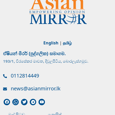
English
|
தமிழ்
ඒෂියන් මිරර් (පුද්ගලික) සමාගම.
193/1, වීරසේකර මාවත, දිවුලපිටිය, බොරලැස්ගමුව.
0112814449
news@asianmirror.lk
මුල් පිටුව
ගොසිප්