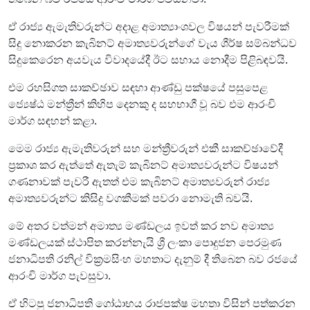
ඒ රාජ්‍ය ඇමැතිවරුන්ට අදාළ අමාත්‍යාංශවල විෂයන් පැවරීමක්
සිදු නොකරන කැබිනට් අමාත්‍යවරුන්ගේ වැය ශීර්ෂ සම්බන්ධව
සිදුකෙරෙන අයවැය විවාදයේදී ඊට සහාය නොදීම පිළිබඳවයි.
එම රහසිගත සාකච්ඡාව සඳහා ආණ්ඩු පක්ෂයේ පසුපෙළ
ජ්‍යෙෂ්ඨ මන්ත්‍රීන් කිහිප දෙනකු ද සහභාගී වූ බව එම ආරංචි
මාර්ග සඳහන් කළා.
මෙම රාජ්‍ය ඇමැතිවරුන් සහ මන්ත්‍රීවරුන් එකී සාකච්ඡාවේදී
ප්‍රකාශ කර ඇත්තේ ඇතැම් කැබිනට් අමාත්‍යවරුන්ට විෂයන්
ගණනාවක් පැවරී ඇතත් එම කැබිනට් අමාත්‍යවරුන් රාජ්‍ය
අමාත්‍යවරුන්ට කිසිදු වගකීමක් පවරා නොමැති බවයි.
මේ අතර වත්මන් අමාත්‍ය මණ්ඩලය ඉවත් කර නව අමාත්‍ය
මණ්ඩලයක් ස්ථාපිත කරන්නැයි ශ්‍රී ලංකා පොදුජන පෙරමුණ
ජනාධිපති රනිල් වික්‍රමසිංහ මහතාට දැනුම් දී තිබෙන බව රජයේ
ආරංචි මාර්ග පැවසුවා.
ඒ හිටපු ජනාධිපති ගෝඨාභය රාජපක්ෂ මහතා විසින් පත්කරන