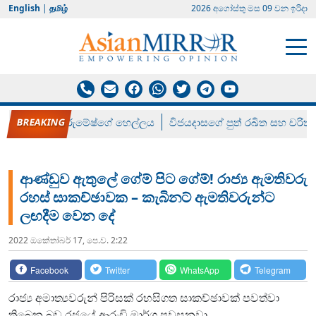
English
|
தமிழ்
2026 අගෝස්‍තු මස 09 වන ඉරිදා
රන් ගෙනා රුමේෂ්ගේ හෙල්ලය
විජයදාසගේ පුත් රඛිත සහ චරිත්
ආණ්ඩුව ඇතුලේ ගේම් පිට ගේම්! රාජ්‍ය ඇමතිවරු
රහස් සාකච්ඡාවක – කැබිනට් ඇමතිවරුන්ට
ලඟදීම වෙන දේ
2022 ඔක්‍තෝබර් 17, පෙ.ව. 2:22
Facebook
Twitter
WhatsApp
Telegram
රාජ්‍ය අමාත්‍යවරුන් පිරිසක් රහසිගත සාකච්ඡාවක් පවත්වා
තිබෙන බව රජයේ ආරංචි මාර්ග පවසනවා.