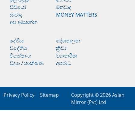
වීඩියෝ
මතවාද
සංවාද
MONEY MATTERS
අප අමතන්න
දේශීය
දේශපාලන
විදේශීය
ක්‍රීඩා
විශේෂාංග
ව්‍යාපාරික
විද්‍යා / තාක්ෂණ
අපරාධ
Privacy Policy
Sitemap
Copyright © 2026
Asian
Mirror (Pvt) Ltd