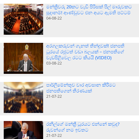
මන්ත්‍රීවරු 20කට වැඩි පිරිසක් පිල් මාරුවකට
සූදානම්! ආණ්ඩුවට එන අයට ඇමති පට්ටම්
04-08-22
අරගලකරුවන් ගැනත් තීන්දුවක්! ජනපති
ධූරයේ රජුටත් වඩා බලයක් – ජනපතිගේ
වැඩපිළිවෙල රටට කියයි (VIDEO)
03-08-22
පාර්ලිමේන්තුව වාර අවසාන කිරීමට
ජනපතිගෙන් තීරණයක්
21-07-22
රනිල්ගේ මන්ත්‍රී ධූරයට එන්නේ කවුද?
රුවන්ගේ නම ඉවතට
21-07-22