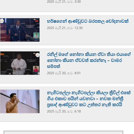
2025 මැයි 21, ප.ව. 3:30
හර්ෂගෙන් ආණ්ඩුවට බරපතල චෝදනාවක්
2025 මැයි 21, ප.ව. 12:30
රනිල් මගේ නෝනා කියන ඒවා තියා එයාගේ
නෝනා කියන ඒවවත් කරන්නෑ – චාමර
සම්පත්
2025 මැයි 20, ප.ව. 8:01
නැගිටපල්ලා නැගිටපල්ලා කියලා ත්‍රීවිල් එකේ
ගිය එකාව පයින් යවනවා – නවක මන්ත්‍රී
ප්‍රසාද් ආණ්ඩුවට කට උත්තර නැති කරයි
2025 මැයි 20, ප.ව. 6:18