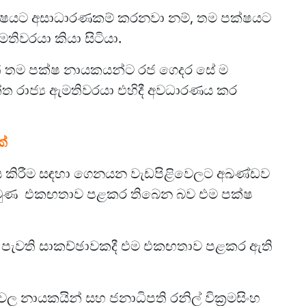
 පක්‍ෂයට අසාධාරණකම් කරනවා නම්, තම පක්ෂයට
මතිවරයා කියා සිටියා.
ත් තම පක්ෂ නායකයන්ට රජ ගෙදර සේ ම
ාන්ත රාජ්‍ය ඇමතිවරයා එහිදී අවධාරණය කර
්
ය කිරීම සඳහා ගෙනයන වැඩපිළිවෙලට අඛණ්ඩව
පෙරමුණ එකඟතාව පළකර තිබෙන බව එම පක්ෂ
සමග පැවති සාකච්ඡාවකදී එම එකඟතාව පළකර ඇති
ායකයින් සහ ජනාධිපති රනිල් වික්‍රමසිංහ