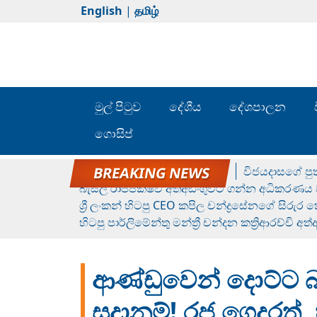
English
|
தமிழ்
මුල් පිටුව
දේශීය
දේශපාලන
ගොසිප්
රන් ගෙනා රුමේෂ්ගේ හෙල්ලය
විජයදාසගේ පුත
බැසිල් රාජපක්ෂව අත්අඩංගුවට ගන්න අධිකරණය ව
ශ්‍රී ලංකන් හිටපු CEO කපිල චන්ද්‍රසේනගේ සිරුර
හිටපු පාර්ලිමේන්තු මන්ත්‍රී චන්දන කත්‍රිආරච්චි අත
ආණ්ඩුවෙන් දොට්ට බහ
සූදානම්! රජ ගෙදරත්,