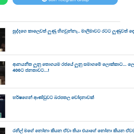
සුද්දගෙ කාලෙවත් ලුණු හිගවුන්නෑ.. මාලිමාවට රටට ලුණුවත් ද
ආනයනිත ලුනු තොගයම රජයේ ලුනු සමාගමේ ලොක්කාට… ලොක්
400ට ජනතාවට…!
හර්ෂගෙන් ආණ්ඩුවට බරපතල චෝදනාවක්
රනිල් මගේ නෝනා කියන ඒවා තියා එයාගේ නෝනා කියන ඒවවත