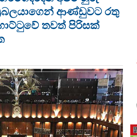
ප්‍රබලයාගෙන් ආණ්ඩුවට රතු
්ටුවේ තවත් පිරිසක්
ක