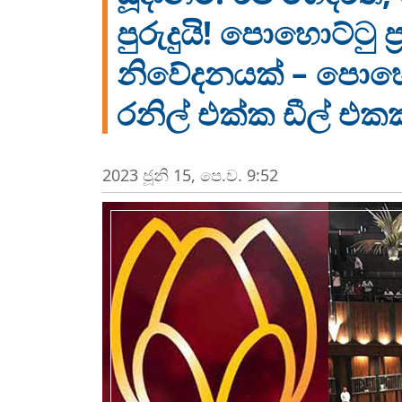
පුරුදුයි! පොහොට්ටු 
නිවේදනයක් – පොහොට
රනිල් එක්ක ඩීල් එක
2023 ජූනි 15, පෙ.ව. 9:52