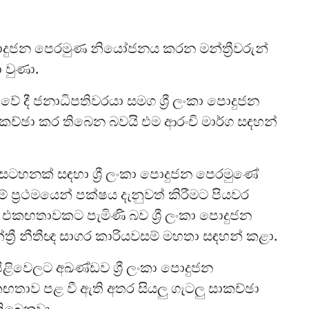
පොදුජන පෙරමුණ නියෝජනය කරන මන්ත්‍රීවරුන්
 වුණා.
ාවේ දී ජනාධිපතිවරයා සමග ශ්‍රී ලංකා පොදුජන
කච්ඡා කර තිබෙන බවයි එම ආරංචි මාර්ග සඳහන්
ැඩසටහනක් සඳහා ශ්‍රී ලංකා පොදුජන පෙරමුණේ
ම් ප්‍රථමයෙන් පක්ෂය දැනුවත් කිරීමට පියවර
 එකඟතාවකට පැමිණි බව ශ්‍රී ලංකා පොදුජන
්‍රී නීතීඥ සාගර කාරියවසම් මහතා සඳහන් කළා.
ිවෙලට අඛණ්ඩව ශ්‍රී ලංකා පොදුජන
ඟතාව පළ වී ඇති අතර සියලු ගැටලු සාකච්ඡා
තිබෙනවා.