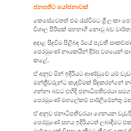
ජනපතිට යෝජනාවක්
කෙසේවෙතත් එම රැස්වීමට ශ්‍රී ලංකා 
විශාල පිරිසක් සහභාගී නොවු බව වාර්තා
අදාළ සිදුවීම පිළිබඳ ඊයේ පැවති සාකච්ඡ
පෙරමුණේ නායකයින් දීර්ඝ වශයෙන් සා
කළේ.
ඒ අනුව මින් ඉදිරියට ආණ්ඩුවේ යම් ව
මන්ත්‍රීවරුන්ට කැඳවීමක් සිදුකරන්නේ න
ගන්නා බවට එහිදි ජනාධිපතිවරයා සමග
පෙරමුණේ මහලේකම් පාර්ලිමේන්තු මන්ත
ඒ අනුව ජනාධිපතිවරයා ගෙනයන වැඩපිළ
පෙරමුණේ සහය ඉදිරියටත් ලබාදීමට එක
මාර්ගයෙන් විසඳා ගැනීමට තීරණය කර 