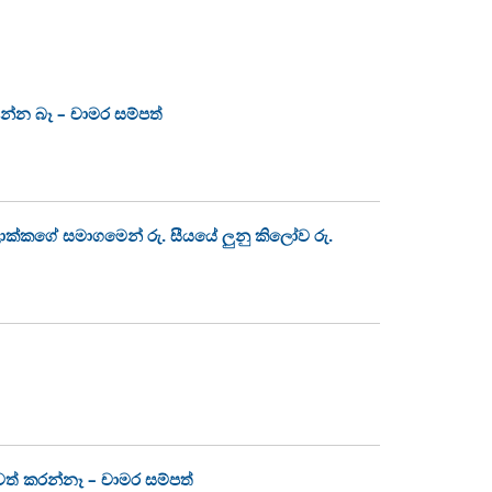
ෙන්න බෑ – චාමර සම්පත්
කගේ සමාගමෙන් රු. සීයයේ ලුනු කිලෝව රු.
් කරන්නෑ – චාමර සම්පත්