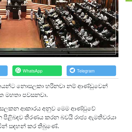
WhatsApp
Telegram
් නායකයන්ට නොසලකා හරිනවා නම් ආණ්ඩුවෙන්
න්ත මහතා පවසනවා.
යන්ට සලකන ආකාරය අනුව මෙම ආණ්ඩුවේ
න පිළිබඳව තීරණය කරන බවයි රාජ්‍ය ඇමතිවරයා
ින් සඳහන් කර තිබුණේ.