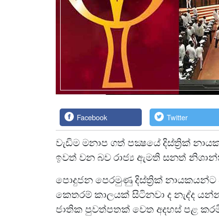
Facebook
Twitter
වැඩිම මනාප ගත් පක්‍ෂයේ දිස්ත්‍රික
ඉවත් වන බව රාජ්‍ය ඇමති සනත් නිශා
පොදුජන පෙරමුණු දිස්ත්‍රික් නායක
කෙතරම් කාලයක් සිටිනවා ද නැද්ද යන්
ජාතික පුවත්පතක් වෙත අදහස් පළ කරම