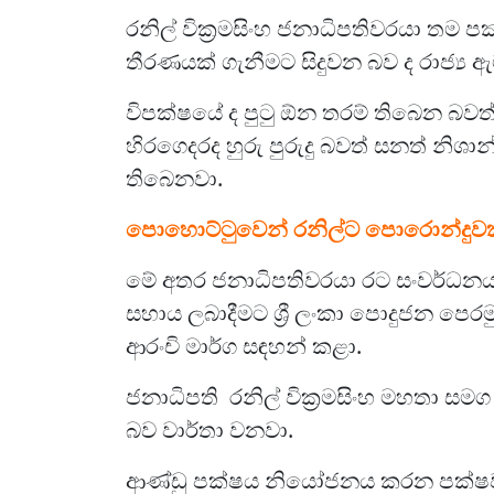
රනිල් වික්‍රමසිංහ ජනාධිපතිවරයා තම
තීරණයක් ගැනීමට සිදුවන බව ද රාජ්‍ය ඇ
විපක්ෂයේ ද පුටු ඕන තරම් තිබෙන බව
හිරගෙදරද හුරු පුරුදු බවත් සනත් නිශ
තිබෙනවා.
පොහොට්ටුවෙන් රනිල්ට පොරොන්දුවක
මේ අතර ජනාධිපතිවරයා රට සංවර්ධන
සහාය ලබාදීමට ශ්‍රී ලංකා පොදුජන 
ආරංචි මාර්ග සඳහන් කළා.
ජනාධිපති රනිල් වික්‍රමසිංහ මහතා 
බව වාර්තා වනවා.
ආණ්ඩු පක්ෂය නියෝජනය කරන පක්ෂවල න