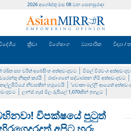
2026 අගෝස්‍තු මස 08 වන සෙනසුරාදා
විදේශීය
ක්‍රීඩා
විශේෂාංග
ව්‍යාපාරික
විද්‍යා 
් රඛිත සහ චරිත් අබේසිංහ අත්අඩංගුවට
විමල් වීරවංශ අත්අඩංගු
රෙන්තු නිකුත් කරයි
රාජාංගනේ සද්ධාරතන හිමි අත්අඩංගුවට
 කොල්ලුපිටියේ නිවසකින් හමුවෙයි
‘චොකා මල්ලි’ ආයෙත් අත්අඩං
්අඩංගුවට
ලාෆ්ස් ගෑස් මිල රුපියල් 1,070කින් ඉහළට
ිනවා! විපක්ෂයේ පුටුත්
 හිරගෙදරදත් අපිට හුරු