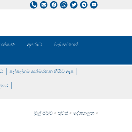
/ තාක්ෂණ
අපරාධ
වැඩසටහන්
වට
පල්ලේගම හේමරතන හිමිට ඇප
ගුවට
මුල් පිටුව
>
පුවත්
>
දේශපාලන
>