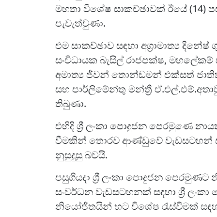
මහතා විශේෂ සාකච්ඡාවක් ඊයේ (14) ප
පැවැත්වුණා.
එම සාකච්ඡාව සඳහා අග්‍රාමාත්‍ය දිනේෂ
සංවිධායක බැසිල් රාජපක්ෂ, මහලේකම් ස
අමාත්‍ය ජීවන් තොන්ඩමන් එක්සත් ජාතික
සහ පාර්ලිමේන්තු මන්ත්‍රී ඒ.එල්.එම්.අතාව
තිබුණා.
එහිදි ශ්‍රී ලංකා පොදුජන පෙරමුණෙ නාය
වීමකින් තොරව ආණ්ඩුවේ වැඩසටහන් සඳ
නුසුදුසු බවයි.
පසුගියදා ශ්‍රී ලංකා පොදුජන පෙරමුණට නි
සංවර්ධන වැඩසටහනක් සඳහා ශ්‍රී ලංකා ප
නියෝජිතයින් හට විශේෂ රැස්වීමක් සඳ