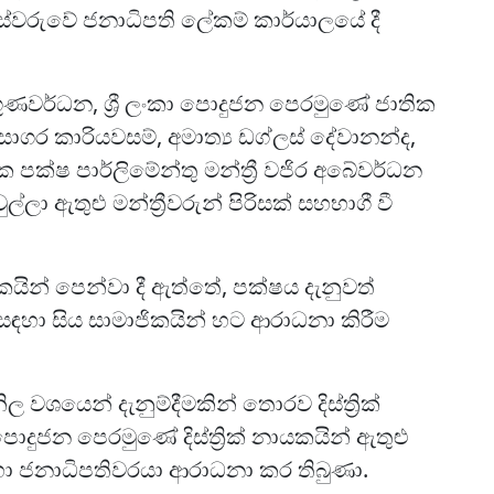
ස්වරුවේ ජනාධිපති ලේකම් කාර්යාලයේ දී
් ගුණවර්ධන, ශ්‍රී ලංකා පොදුජන පෙරමුණේ ජාතික
ාගර කාරියවසම්, අමාත්‍ය ඩග්ලස් දේවානන්ද,
 පක්ෂ පාර්ලිමේන්තු මන්ත්‍රී වජිර අබේවර්ධන
ුල්ලා ඇතුළු මන්ත්‍රීවරුන් පිරිසක් සහභාගී වී
කයින් පෙන්වා දී ඇත්තේ, පක්ෂය දැනුවත්
හා සිය සාමාජිකයින් හට ආරාධනා කිරීම
ල වශයෙන් දැනුම්දීමකින් තොරව දිස්ත්‍රික්
ොදුජන පෙරමුණේ දිස්ත්‍රික් නායකයින් ඇතුළු
හා ජනාධිපතිවරයා ආරාධනා කර තිබුණා.