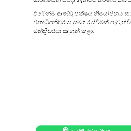
එමෙන්ම ආණ්ඩු පක්ෂය නියෝජනය කර
ජනාධිපතිවරයා සමග රැස්වීමක් පැවැත්ව
මන්ත්‍රීවරයා සඳහන් කළා.
Join WhatsApp Group