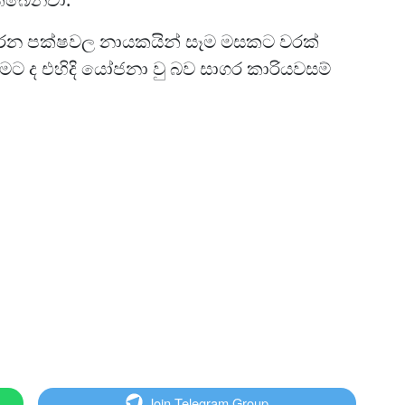
න පක්ෂවල නායකයින් සෑම මසකට වරක්
ීමට ද එහිදි යෝජනා වු බව සාගර කාරියවසම්
Join Telegram Group