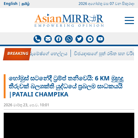
English
|
தமிழ்
2026 අගෝස්‍තු මස 07 වන සිකුරාදා
රන් ගෙනා රුමේෂ්ගේ හෙල්ලය
විජයදාසගේ පුත් රඛිත සහ චරිත්
හෝමුස් සටනේදී ට්‍රම්ප් තනිවෙයි: 6 KM මුහුදු
තීරුවක් බලශක්ති යුද්ධයේ ප්‍රබලම සාධකයයි
|PATALI CHAMPIKA
2026 මාර්තු 23, පෙ.ව. 10:01