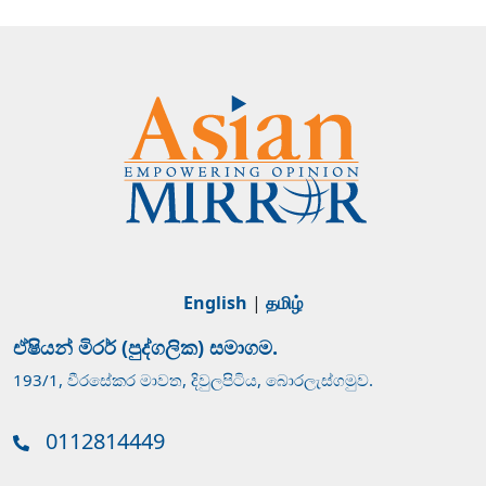
English
|
தமிழ்
ඒෂියන් මිරර් (පුද්ගලික) සමාගම.
193/1, වීරසේකර මාවත, දිවුලපිටිය, බොරලැස්ගමුව.
0112814449