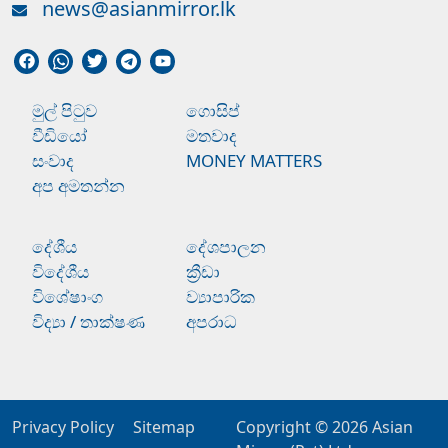
news@asianmirror.lk
මුල් පිටුව
ගොසිප්
වීඩියෝ
මතවාද
සංවාද
MONEY MATTERS
අප අමතන්න
දේශීය
දේශපාලන
විදේශීය
ක්‍රීඩා
විශේෂාංග
ව්‍යාපාරික
විද්‍යා / තාක්ෂණ
අපරාධ
Privacy Policy
Sitemap
Copyright © 2026
Asian