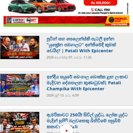
පුටින් සහ සෙලෙන්ස්කි පැටලී ඉන්න
“යුක්‍රේන පඹගාලට” අන්තිමේදී කුමක්
වෙයිද? | Patali With Epicenter
2026 අගෝස්‍තු 07, පෙ.ව. 11:26
ඉන්දීය සයුරේ බෙංගාල බොක්ක ළඟ ලංකාව
මැදිවන දේශපාලන කුණාටුවක්| Patali
Champika With Epicenter
2026 ජූලි 13, ප.ව. 6:09
ඇමරිකාවට 250යි! සිවිල් යුද්ධ, ලෝක යුද්ධ
මැදින් සුපිරි බලවතෙකු බිහිවීමේ පසුබිම්
කතාව! | Patali