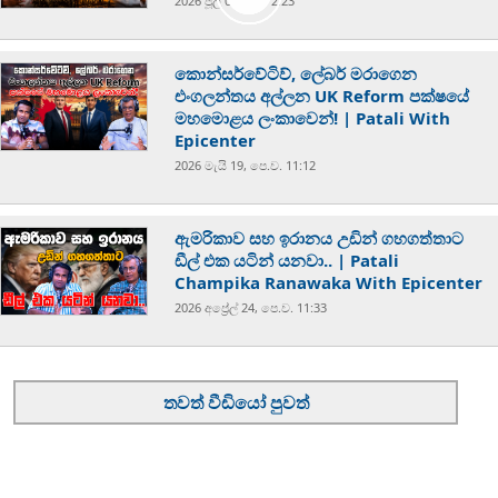
2026 ජූලි 07, ප.ව. 2:23
කොන්සර්වේටිව්, ලේබර් මරාගෙන
එංගලන්තය අල්ලන UK Reform පක්ෂයේ
මහමොළය ලංකාවෙන්! | Patali With
Epicenter
2026 මැයි 19, පෙ.ව. 11:12
ඇමරිකාව සහ ඉරානය උඩින් ගහගත්තාට
ඩීල් එක යටින් යනවා.. | Patali
Champika Ranawaka With Epicenter
2026 අප්‍රේල් 24, පෙ.ව. 11:33
තවත් වීඩියෝ පුවත්