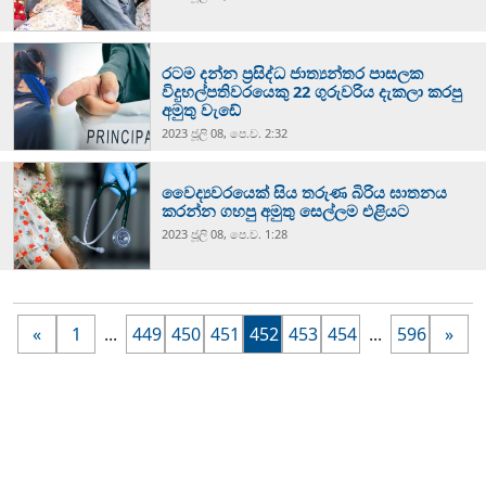
රටම දන්න ප්‍රසිද්ධ ජාත්‍යන්තර පාසලක
විදුහල්පතිවරයෙකු 22 ගුරුවරිය දැකලා කරපු
අමුතු වැඩේ
2023 ජූලි 08, පෙ.ව. 2:32
වෛද්‍යවරයෙක් සිය තරුණ බිරිය ඝාතනය
කරන්න ගහපු අමුතු සෙල්ලම එළියට
2023 ජූලි 08, පෙ.ව. 1:28
«
1
...
449
450
451
452
453
454
...
596
»