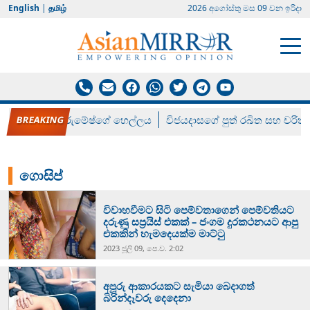
English
|
தமிழ்
2026 අගෝස්‍තු මස 09 වන ඉරිදා
රන් ගෙනා රුමේෂ්ගේ හෙල්ලය
විජයදාසගේ පුත් රඛිත සහ චරිත්
ගොසිප්
විවාහවීමට සිටි පෙම්වතාගෙන් පෙම්වතියට
දරුණු සප්‍රයිස් එකක් – ජංගම දුරකථනයට ආපු
එකකින් හැමදෙයක්ම මාට්ටු
2023 ජූලි 09, පෙ.ව. 2:02
අපූරු ආකාරයකට සැමියා බෙදාගත්
බිරින්දෑවරු දෙදෙනා