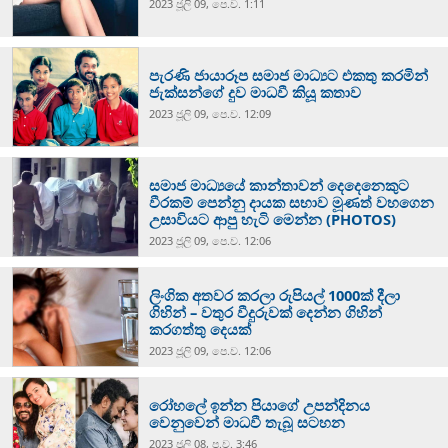
2023 ජූලි 09, පෙ.ව. 1:11
පැරණි ජායාරූප සමාජ මාධ්‍යට එකතු කරමින්
ජැක්සන්ගේ දුව මාධවී කියූ කතාව
2023 ජූලි 09, පෙ.ව. 12:09
සමාජ මාධ්‍යයේ කාන්තාවන් දෙදෙනෙකුට
වීරකම් පෙන්නු දායක සභාව මූණත් වහගෙන
උසාවියට ආපු හැටි මෙන්න (PHOTOS)
2023 ජූලි 09, පෙ.ව. 12:06
ලිංගික අතවර කරලා රුපියල් 1000ක් දීලා
ගිහින් – වතුර වීදුරුවක් දෙන්න ගිහින්
කරගත්තු දෙයක්
2023 ජූලි 09, පෙ.ව. 12:06
රෝහලේ ඉන්න පියාගේ උපන්දිනය
වෙනුවෙන් මාධවී තැබූ සටහන
2023 ජූලි 08, ප.ව. 3:46