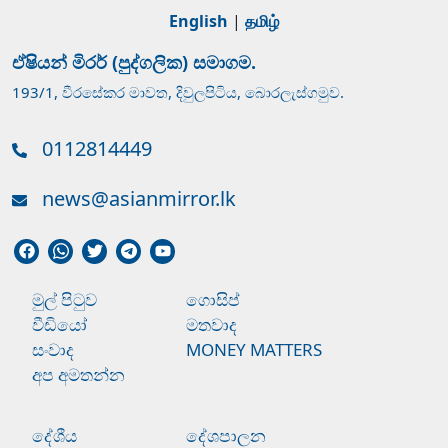
English
|
தமிழ்
ඒෂියන් මිරර් (පුද්ගලික) සමාගම.
193/1, වීරසේකර මාවත, දිවුලපිටිය, බොරලැස්ගමුව.
0112814449
news@asianmirror.lk
මුල් පිටුව
ගොසිප්
වීඩියෝ
මතවාද
සංවාද
MONEY MATTERS
අප අමතන්න
දේශීය
දේශපාලන