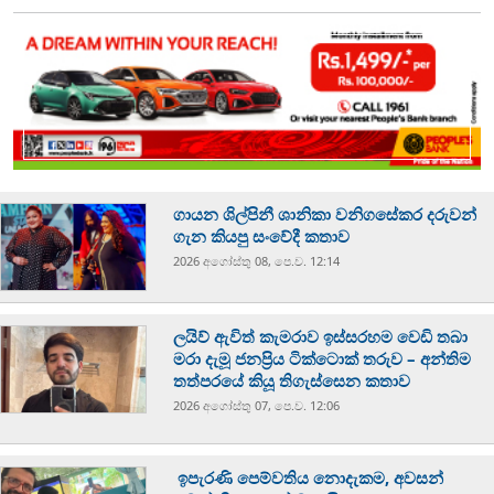
ගායන ශිල්පිනී ශානිකා වනිගසේකර දරුවන්
ගැන කියපු සංවේදී කතාව
2026 අගෝස්‍තු 08, පෙ.ව. 12:14
ලයිව් ඇවිත් කැමරාව ඉස්සරහම වෙඩි තබා
මරා දැමූ ජනප්‍රිය ටික්ටොක් තරුව – අන්තිම
තත්පරයේ කියූ තිගැස්සෙන කතාව
2026 අගෝස්‍තු 07, පෙ.ව. 12:06
ඉපැරණි පෙම්වතිය නොදැකම, අවසන්