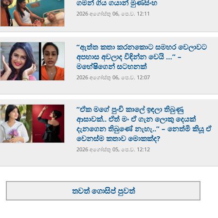
ගමන් ගිය ගයාන් මුණසිංහ
2026 අගෝස්‍තු 06, පෙ.ව. 12:11
“ඇත්ත කතා කරනකොට සමහර වෙලාවට
අපහාස අවලාද විඳින්න වෙයි …” –
මහේෂිගෙන් සටහනක්
2026 අගෝස්‍තු 06, පෙ.ව. 12:07
“ඒක මගේ පුංචි කාලේ ඉඳලා තිබුණු
ආසාවක්.. ඒත් මං ඒ ගැන ලොකු දෙයක්
දැනගෙන තිබුණේ නැහැ..” – නෙත්මි කියූ ඒ
වෙනස්ම කතාව මොකක්ද?
2026 අගෝස්‍තු 05, පෙ.ව. 12:12
තවත් ගොසිප් පුවත්