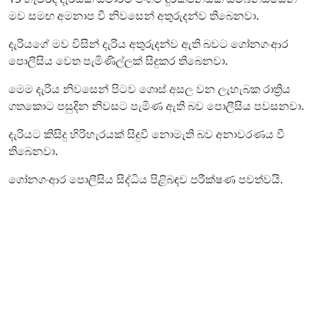
මව සමඟ අමනාප වී නිවසෙන් අතුරුදන්ව තිබෙනවා.
දැරියගේ මව විසින් දැරිය අතුරුදන්ව ඇති බවට ගෝනගංආර
පොලීසිය වෙත පැමිණිල්ලක් සිදුකර තිබෙනවා.
මෙම දැරිය නිවසෙන් පිටව ගොස් අසල වන ලැහැබක රාත්‍රිය
ගතකොට පසුදින නිවසට පැමිණ ඇති බව පොලීසිය පවසනවා.
දැරියට කිසිදු හිරිහැරයක් සිදුවී නොමැති බව අනාවරණය වී
තිබෙනවා.
ගෝනගංආර පොලීසිය සිද්ධිය පිළිබඳව පරීක්ෂණ පවත්වයි.