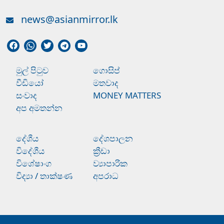
news@asianmirror.lk
මුල් පිටුව
ගොසිප්
වීඩියෝ
මතවාද
සංවාද
MONEY MATTERS
අප අමතන්න
දේශීය
දේශපාලන
විදේශීය
ක්‍රීඩා
විශේෂාංග
ව්‍යාපාරික
විද්‍යා / තාක්ෂණ
අපරාධ