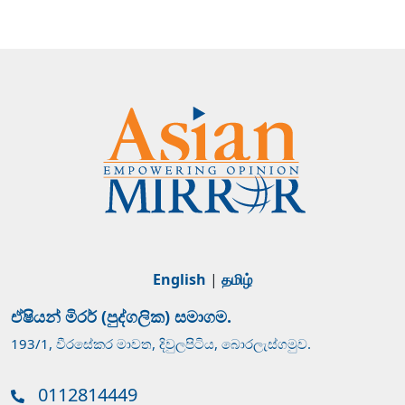
English
|
தமிழ்
ඒෂියන් මිරර් (පුද්ගලික) සමාගම.
193/1, වීරසේකර මාවත, දිවුලපිටිය, බොරලැස්ගමුව.
0112814449