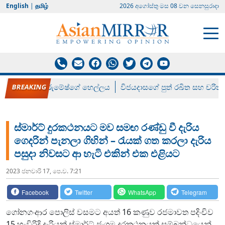
English
|
தமிழ்
2026 අගෝස්‍තු මස 08 වන සෙනසුරාදා
රන් ගෙනා රුමේෂ්ගේ හෙල්ලය
විජයදාසගේ පුත් රඛිත සහ චරිත්
ස්මාර්ට් දුරකථනයට මව සමඟ රණ්ඩු වී දැරිය
‌ගෙදරින් පැනලා ගිහින් – රැයක් ගත කරලා දැරිය
පසුදා නිවසට ආ හැටි එකින් එක එළියට
2023 ජනවාරි 17, පෙ.ව. 7:21
Facebook
Twitter
WhatsApp
Telegram
ගෝනගංආර පොලිස් වසමට අයත් 16 කණුව රජමාවත පදිංචිව
15 හැවිරිදි දැරියක් ස්මාර්ට් ජංගම දුරකථනයක් සම්බන්ධයෙන්