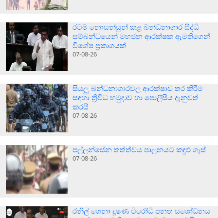
රටම නොසන්සුන් කළ බන්ධනාගාර සිද්ධි
සම්බන්ධයෙන් මහජන ආරක්ෂක ඇමතිගෙන්
විශේෂ ප්‍රකාශයක්
07-08-26
සියලු බන්ධනාගාරවල ආරක්ෂාව තර කිරීම
සඳහා ත්‍රිවිධ හමුදාව හා පොලීසිය දැනුවත්
කරයි
07-08-26
පල්ලන්සේන තත්ත්වය පාලනයට කඳුළු ගෑස්
07-08-26
රනිල් ගෙනා දූෂණ විරෝධී පනත සශෝධනය