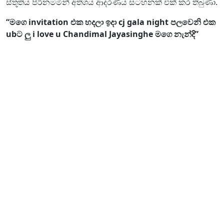
ස්තූතිය පිරිනමමින් අතිශය ආදරණීය සටහනක් එක් කර තිබුණා.
“මගෙ invitation එක හදලා ඉදා cj gala night පලවෙනි එක
ubට ලු i love u Chandimal Jayasinghe මගෙ නැන්දි”