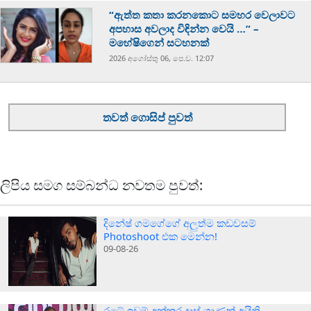
“ඇත්ත කතා කරනකොට සමහර වෙලාවට
අපහාස අවලාද විඳින්න වෙයි …” –
මහේෂිගෙන් සටහනක්
2026 අගෝස්‍තු 06, පෙ.ව. 12:07
තවත් ගොසිප් පුවත්
ලිපිය සමග සම්බන්ධ නවතම පුවත්:
දිනේෂ් ගමගේගේ අලුත්ම කඩවසම්
Photoshoot එක මෙන්න!
09-08-26
රටේ ඉඩම් අක්කර දාස් ගාණක් අයිති