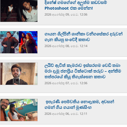
දිනේෂ් ගමගේගේ අලුත්ම කඩවසම්
Photoshoot එක මෙන්න!
2026 අගෝස්‍තු 09, පෙ.ව. 12:06
ගායන ශිල්පිනී ශානිකා වනිගසේකර දරුවන්
ගැන කියපු සංවේදී කතාව
2026 අගෝස්‍තු 08, පෙ.ව. 12:14
ලයිව් ඇවිත් කැමරාව ඉස්සරහම වෙඩි තබා
මරා දැමූ ජනප්‍රිය ටික්ටොක් තරුව – අන්තිම
තත්පරයේ කියූ තිගැස්සෙන කතාව
2026 අගෝස්‍තු 07, පෙ.ව. 12:06
ඉපැරණි පෙම්වතිය නොදැකම, අවසන්
ගමන් ගිය ගයාන් මුණසිංහ
2026 අගෝස්‍තු 06, පෙ.ව. 12:11