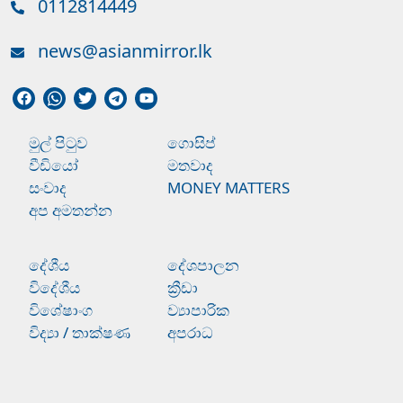
0112814449
news@asianmirror.lk
මුල් පිටුව
ගොසිප්
වීඩියෝ
මතවාද
සංවාද
MONEY MATTERS
අප අමතන්න
දේශීය
දේශපාලන
විදේශීය
ක්‍රීඩා
විශේෂාංග
ව්‍යාපාරික
විද්‍යා / තාක්ෂණ
අපරාධ