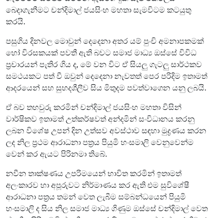
බෙදාගැනීමට චන්දිමාල් ජයසිංහ මහතා සැමවිටම කටයුතු
කරයි.
පසුගිය දිනවල මොවුන් දෙදෙනා අතර යම් පුංචි අමනාපකමක්
හෝ විරසකයක් පවතී ඇති බවට සමාජ මාධ්‍ය ඔස්සේ විවිධ
ප්‍රචාරයන් පැතිර ගිය ද, මේ වන විට ඒ සියලු ගැටලු සාර්ථකව
සමථයකට පත් වී ඔවුන් දෙදෙනා නැවතත් පෙර පරිදිම ඉතාමත්
ආදරයෙන් සහ සුහදශීලීව සිය මිතුදම පවත්වාගෙන යනු ලබයි.
ඒ බව තහවුරු කරමින් චන්දිමාල් ජයසිංහ මහතා විසින්
වාර්ෂිකව ඉතාමත් උත්කර්ෂවත් අන්දමින් සංවිධානය කරනු
ලබන විශේෂ උපන් දින උත්සව අවස්ථාව සඳහා මුද්‍රණය කරන
ලද නිල ප්‍රථම ආරාධනා පත්‍රය පියුමි හංසමාලි වෙනුවෙන්ම
වෙන් කර ඇයට පිරිනමා තිබේ.
නවීන තාක්ෂණය උපරිමයෙන් භාවිත කරමින් ඉතාමත්
අලංකාරව හා අපූරුවට නිර්මාණය කර ඇති එම සුවිශේෂී
ආරාධනා පත්‍රය තමන් වෙත ලැබීම සම්බන්ධයෙන් පියුමි
හංසමාලි ද සිය නිල සමාජ මාධ්‍ය ගිණුම ඔස්සේ චන්දිමාල් වෙත