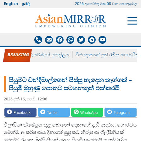
English
|
தமிழ்
2026 අගෝස්‍තු මස 08 වන සෙනසුරාදා
රන් ගෙනා රුමේෂ්ගේ හෙල්ලය
විජයදාසගේ පුත් රඛිත සහ චරිත්
පියුමිට චන්දිමාල්ගෙන් පිස්සු හැදෙන තෑග්ගක් –
පියුමි මුහුණු පොතට සටහනකුත් එක්කරයි
2026 ජූනි 16, පෙ.ව. 12:06
Facebook
Twitter
WhatsApp
Telegram
විලාසිතා ක්ෂේත්‍රය තුළ බොහෝ දෙනාගේ දැඩි ආදරය, ගෞරවය
මෙන්ම ආකර්ෂණය දිනාගත් සුප්‍රකට නිරූපණ ශිල්පිනියක්
මෙන්ම රංගන ශිල්පිනියක් ලෙස පියුමි හංසමාලි හඳුන්වා දිය