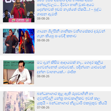
පන්සල්වලට… දිට්වා හානි වුණ අයට
දෙන්නවත් ඉඩම් නැත්තේ ඒකයි…! – බුද්ධ
ශාසන ඇමති
08-08-26
ගායන ශිල්පිනී ශානිකා වනිගසේකර දරුවන්
ගැන කියපු සංවේදී කතාව
08-08-26
මට දැන් කිසිම ආදායමක් නෑ.. ගෙදර කුලිය
ගෙවන්නෙත් යාළුවෙක්.. පදින්නෙ යාළුවෙක්
දුන්න වාහනයක්..- රාජිත
08-08-26
බන්ධනාගාර තුළ ඇති රූපවාහිනී හා
ගුවන්විදුලි යන්ත්‍ර තාවකාලිකව ඉවත් කල
යුතුයි – බන්ධනාගාර නිළධාරි එකමුතුව කියයි
07-08-26