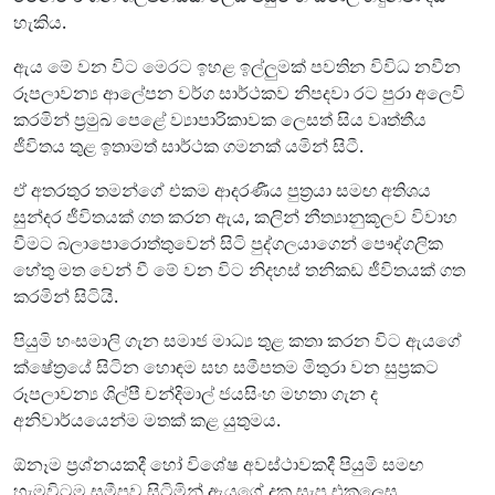
හැකිය.
ඇය මේ වන විට මෙරට ඉහළ ඉල්ලුමක් පවතින විවිධ නවීන
රූපලාවන්‍ය ආලේපන වර්ග සාර්ථකව නිපදවා රට පුරා අලෙවි
කරමින් ප්‍රමුඛ පෙළේ ව්‍යාපාරිකාවක ලෙසත් සිය වෘත්තීය
ජීවිතය තුළ ඉතාමත් සාර්ථක ගමනක් යමින් සිටී.
ඒ අතරතුර තමන්ගේ එකම ආදරණීය පුත්‍රයා සමඟ අතිශය
සුන්දර ජීවිතයක් ගත කරන ඇය, කලින් නීත්‍යානුකූලව විවාහ
වීමට බලාපොරොත්තුවෙන් සිටි පුද්ගලයාගෙන් පෞද්ගලික
හේතු මත වෙන් වී මේ වන විට නිදහස් තනිකඩ ජීවිතයක් ගත
කරමින් සිටියි.
පියුමි හංසමාලි ගැන සමාජ මාධ්‍ය තුළ කතා කරන විට ඇයගේ
ක්ෂේත්‍රයේ සිටින හොඳම සහ සමීපතම මිතුරා වන සුප්‍රකට
රූපලාවන්‍ය ශිල්පී චන්දිමාල් ජයසිංහ මහතා ගැන ද
අනිවාර්යයෙන්ම මතක් කළ යුතුමය.
ඕනෑම ප්‍රශ්නයකදී හෝ විශේෂ අවස්ථාවකදී පියුමි සමඟ
හැමවිටම සමීපව සිටිමින් ඇයගේ දුක සැප එකලෙස