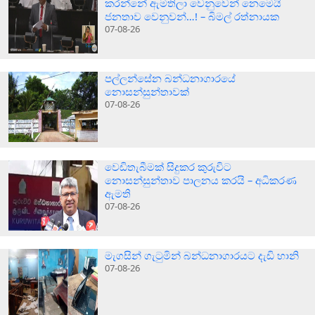
කරන්නේ ඇමතිලා වෙනුවෙන් නෙමෙයි
ජනතාව වෙනුවන්…! – බිමල් රත්නායක
07-08-26
පල්ලන්සේන බන්ධනාගාරයේ
නොසන්සුන්තාවක්
07-08-26
වෙඩිතැබීමක් සිදුකර කුරුවිට
නොසන්සුන්තාව පාලනය කරයි – අධිකරණ
ඇමති
07-08-26
මැගසින් ගැටුමින් බන්ධනාගාරයට දැඩි හානි
07-08-26