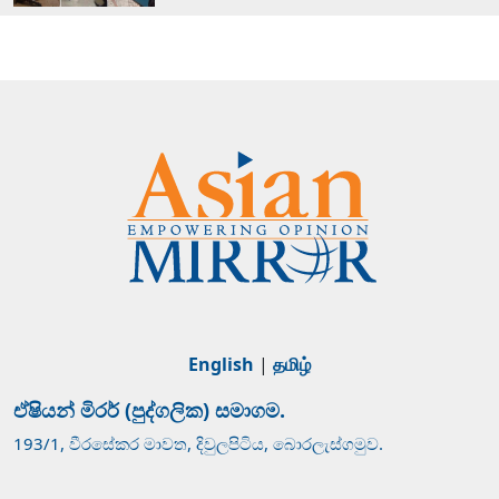
English
|
தமிழ்
ඒෂියන් මිරර් (පුද්ගලික) සමාගම.
193/1, වීරසේකර මාවත, දිවුලපිටිය, බොරලැස්ගමුව.