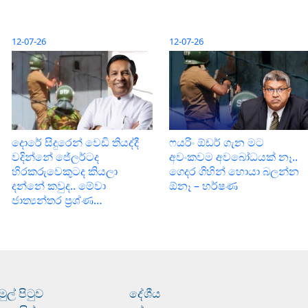
12-07-26
12-07-26
දොරේ සිදුරෙන් වෙඩි තියද්දී
ෆයරිං ඕඩර් ගැන මට
වදින්නේ ජේලර්ටද
අවංකවම අවබෝධයක් නෑ..
හිරකරුවෙකුටද කියලා
ගෙදර ගිහින් හොයා බලන්න
දන්නේ කවුද.. මේවා
ඕනෑ – හර්ෂණ
ජාත්‍යන්තර ප‍්‍රශ්ණ…
මුල් පිටුව
දේශීය