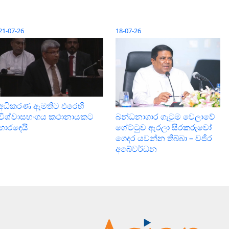
21-07-26
18-07-26
අධිකරණ ඇමතිට එරෙහි
විශ්වාසභංගය කථානායකට
බන්ධනාගාර ගැටුම වෙලාවේ
භාරදෙයි
ගේට්ටුව ඇරලා සිරකරුවෝ
ගෙදර යවන්න තිබ්බා – වජිර
අබේවර්ධන