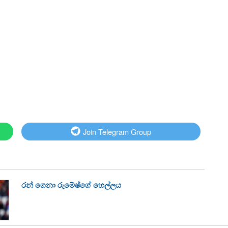
Join Telegram Group
රන් ගෙනා රුමේෂ්ගේ හෙල්ලය