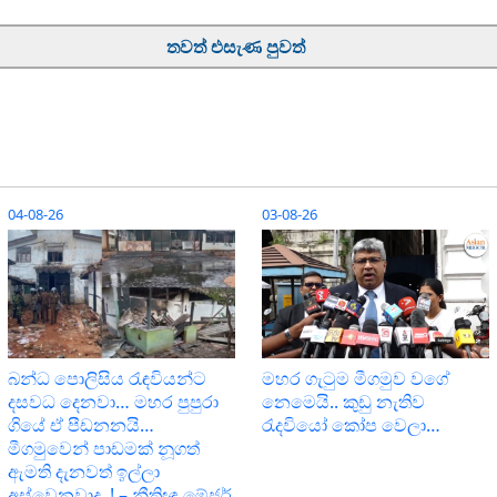
තවත් එසැණ පුවත්
04-08-26
03-08-26
බන්ධ පොලිසිය රැඳවියන්ට
මහර ගැටුම මීගමුව වගේ
දසවධ දෙනවා… මහර පුපුරා
නෙමෙයි.. කුඩු නැතිව
ගියේ ඒ පීඩනනයි…
රැදවියෝ කෝප වෙලා…
මීගමුවෙන් පාඩමක් නූගත්
ඇමති දැනවත් ඉල්ලා
අස්වෙනවාද..! – නීතිඥ මේජර්