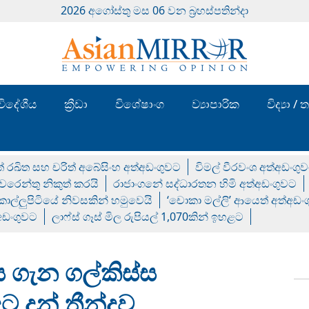
2026 අගෝස්‍තු මස 06 වන බ්‍රහස්පතින්දා
විදේශීය
ක්‍රීඩා
විශේෂාංග
ව්‍යාපාරික
විද්‍යා 
් රඛිත සහ චරිත් අබේසිංහ අත්අඩංගුවට
විමල් වීරවංශ අත්අඩංගු
රෙන්තු නිකුත් කරයි
රාජාංගනේ සද්ධාරතන හිමි අත්අඩංගුවට
 කොල්ලුපිටියේ නිවසකින් හමුවෙයි
‘චොකා මල්ලි’ ආයෙත් අත්අඩං
්අඩංගුවට
ලාෆ්ස් ගෑස් මිල රුපියල් 1,070කින් ඉහළට
ය ගැන ගල්කිස්ස
 දුන් තීන්දුව