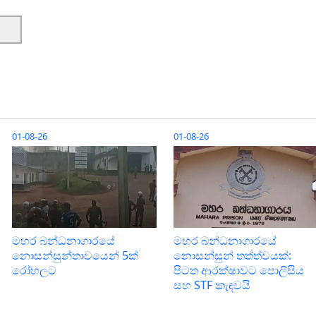
01-08-26
01-08-26
මහර බන්ධනාගාරයේ
මහර බන්ධනාගාරයේ
නොසන්සුන්තාවයෙන් 5ක්
නොසන්සුන් තත්ත්වයක්:
රෝහලට
පිටත ආරක්ෂාවට පොලිසිය
සහ STF කැඳවයි