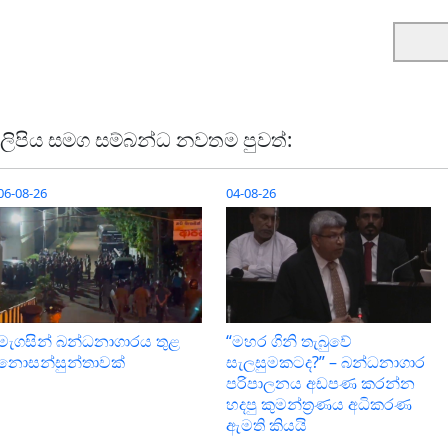
ලිපිය සමග සම්බන්ධ නවතම පුවත්:
06-08-26
04-08-26
“මහර ගිනි තැබුවේ
මැගසින් බන්ධනාගාරය තුළ
සැලසුමකටද?” – බන්ධනාගාර
නොසන්සුන්තාවක්
පරිපාලනය අඩපණ කරන්න
හදපු කුමන්ත්‍රණය අධිකරණ
ඇමති කියයි