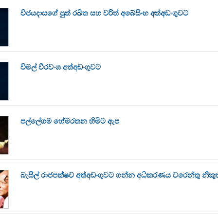
විජයදාසගේ පුත් රඛිත සහ චරිත් අබේසිංහ අත්අඩංගුවට
විමල් වීරවංශ අත්අඩංගුවට
පල්ලේගම හේමරතන හිමිට ඇප
බැසිල් රාජපක්ෂව අත්අඩංගුවට ගන්න අධිකරණය වරෙන්තු නිකුත