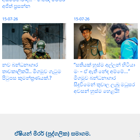
අජිත් ප්‍රසන්න
15-07-26
15-07-26
නව බන්ධනාගාර
“සතියක් හුස්ම අල්ලන් හිටියා
තාවකාලිකයි.. මීගමුව ගැටුම
මං – ඒ ඇති නේද අම්මේ…”
පිටුපස කුමන්ත්‍රණයක්.?
මීගමුව බන්ධනාගාර
සිදුවීමෙන් තුවාල ලැබූ මධුසර
අවසන් හුස්ම හෙළයි!
ඒෂියන් මිරර් (පුද්ගලික) සමාගම.