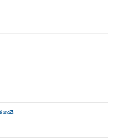
් කරයි