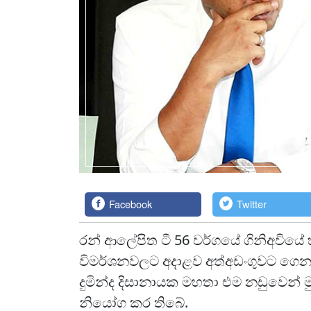
Facebook
Twitter
රන් ආලේපිත ටී 56 වර්ගයේ ගිනිඅවියේ 
විමර්ශනවලට අදාළව අත්අඩංගුවට ගෙන ඇප 
දුමින්ද දිසානායක මහතා එම නඩුවෙන් මු
නියෝග කර තිබේ.