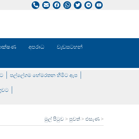
/ තාක්ෂණ
අපරාධ
වැඩසටහන්
වට
පල්ලේගම හේමරතන හිමිට ඇප
ගුවට
මුල් පිටුව
>
පුවත්
>
එසැණ
>