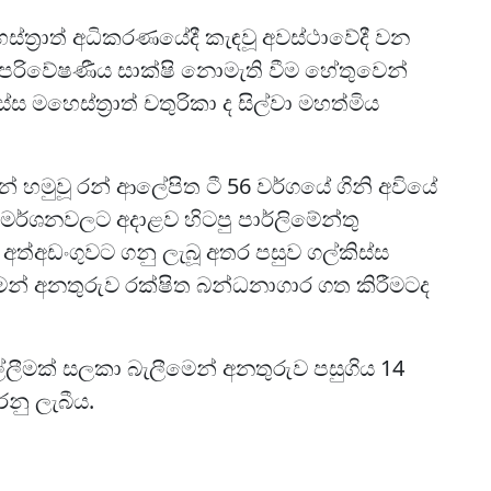
ෙස්ත්‍රාත් අධිකරණයේදී කැඳවූ අවස්ථාවේදී වන
 පරිවේෂණීය සාක්ෂි නොමැති වීම හේතුවෙන්
ස්ස මහෙස්ත්‍රාත් චතුරිකා ද සිල්වා මහත්මිය
ෙන් හමුවූ රන් ආලේපිත ටී 56 වර්ගයේ ගිනි අවියේ
ිමර්ශනවලට අදාළව හිටපු පාර්ලිමේන්තු
ින අත්අඩංගුවට ගනු ලැබූ අතර පසුව ගල්කිස්ස
ීමෙන් අනතුරුව රක්ෂිත බන්ධනාගාර ගත කිරීමටද
ඉල්ලීමක් සලකා බැලීමෙන් අනතුරුව පසුගිය 14
නු ලැබීය.