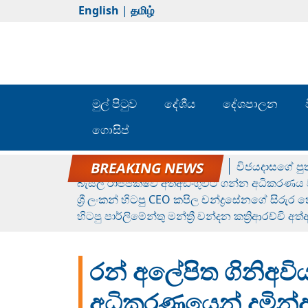
English
|
தமிழ்
මුල් පිටුව
දේශීය
දේශපාලන
ගොසිප්
රන් ගෙනා රුමේෂ්ගේ හෙල්ලය
විජයදාසගේ පුත
බැසිල් රාජපක්ෂව අත්අඩංගුවට ගන්න අධිකරණය ව
ශ්‍රී ලංකන් හිටපු CEO කපිල චන්ද්‍රසේනගේ සිරුර
හිටපු පාර්ලිමේන්තු මන්ත්‍රී චන්දන කත්‍රිආරච්චි අත
රන් අලේපිත ගිනිඅවි
අධිකරණයෙන් දුමින්දට