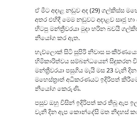
ඒ මීට අදාළ නඩුව අද (29) ගල්කිස්ස මහ
අතර එහිදී මෙම නඩුවට අදාළව සෘජු හා
හිටපු මන්ත්‍රීවරයා මුදා හරින බවයි ගල්කි
නියෝග කර ඇත.
හැව්ලොක් සිටි සුපිරි නිවාස සංකීර්ණය
හිමිකාරිත්වය සම්බන්ධයෙන් සිදුකරන ව
මන්ත්‍රීවරයා පසුගිය මැයි මස 23 වැනි ද
මහෙස්ත්‍රාත් අධිකරණයට ඉදිරිපත් කිර
නියෝග කෙරුණි.
පසුව ඔහු විසින් ඉදිරිපත් කර තිබූ ඇප 
වැනි දින ඇප කොන්දේසි මත නිදහස් කර