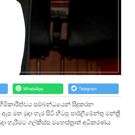
WhatsApp
Telegram
හිමිකාරීත්වය සම්බන්ධයෙන් සිදුකරන
මත මුදා හැර සිටි හිටපු පාර්ලිමේන්තු මන්ත්‍රී
දා හැරීමට ගල්කිස්ස මහෙස්ත්‍රාත් අධිකරණය