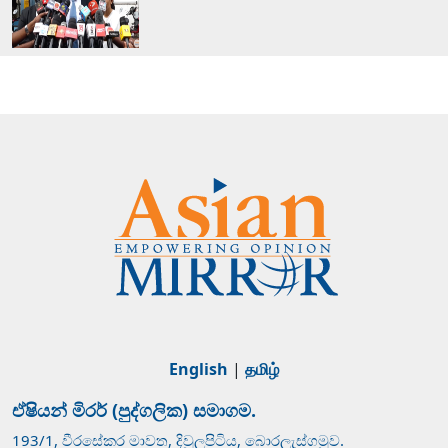
English
|
தமிழ்
ඒෂියන් මිරර් (පුද්ගලික) සමාගම.
193/1, වීරසේකර මාවත, දිවුලපිටිය, බොරලැස්ගමුව.