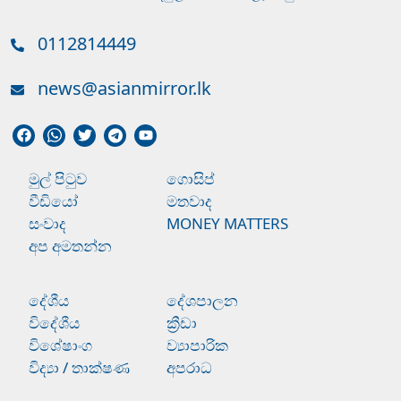
0112814449
news@asianmirror.lk
මුල් පිටුව
ගොසිප්
වීඩියෝ
මතවාද
සංවාද
MONEY MATTERS
අප අමතන්න
දේශීය
දේශපාලන
විදේශීය
ක්‍රීඩා
විශේෂාංග
ව්‍යාපාරික
විද්‍යා / තාක්ෂණ
අපරාධ