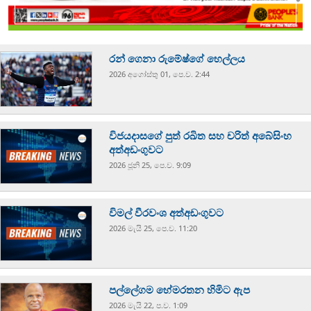
රන් ගෙනා රුමේෂ්ගේ හෙල්ලය
2026 අගෝස්‍තු 01, පෙ.ව. 2:44
විජයදාසගේ පුත් රඛිත සහ චරිත් අබේසිංහ
අත්අඩංගුවට
2026 ජූනි 25, පෙ.ව. 9:09
විමල් වීරවංශ අත්අඩංගුවට
2026 මැයි 25, පෙ.ව. 11:20
පල්ලේගම හේමරතන හිමිට ඇප
2026 මැයි 22, ප.ව. 1:09