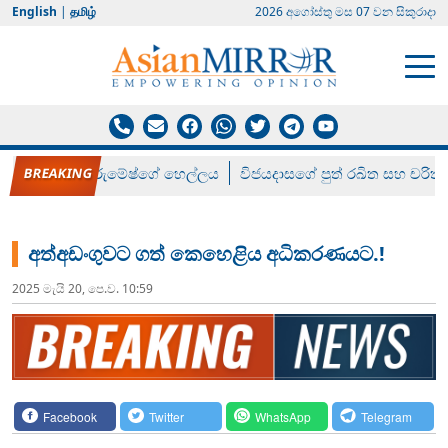
English
|
தமிழ்
2026 අගෝස්‍තු මස 07 වන සිකුරාදා
රන් ගෙනා රුමේෂ්ගේ හෙල්ලය
විජයදාසගේ පුත් රඛිත සහ චරිත්
අත්අඩංගුවට ගත් කෙහෙළිය අධිකරණයට.!
2025 මැයි 20, පෙ.ව. 10:59
Facebook
Twitter
WhatsApp
Telegram