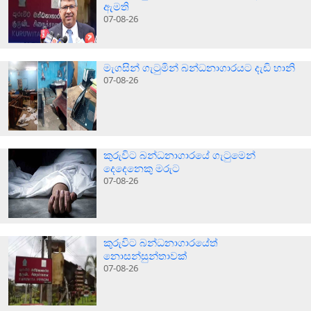
ඇමති
07-08-26
මැගසින් ගැටුමින් බන්ධනාගාරයට දැඩි හානි
07-08-26
කුරුවිට බන්ධනාගාරයේ ගැටුමෙන්
දෙදෙනෙකු මරුට
07-08-26
කුරුවිට බන්ධනාගාරයේත්
නොසන්සුන්තාවක්
07-08-26