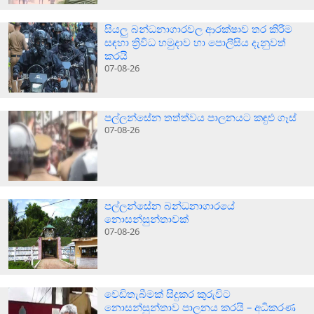
සියලු බන්ධනාගාරවල ආරක්ෂාව තර කිරීම
සඳහා ත්‍රිවිධ හමුදාව හා පොලීසිය දැනුවත්
කරයි
07-08-26
පල්ලන්සේන තත්ත්වය පාලනයට කඳුළු ගෑස්
07-08-26
පල්ලන්සේන බන්ධනාගාරයේ
නොසන්සුන්තාවක්
07-08-26
වෙඩිතැබීමක් සිදුකර කුරුවිට
නොසන්සුන්තාව පාලනය කරයි – අධිකරණ