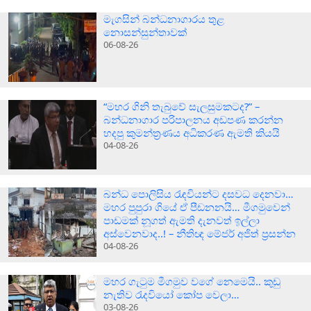
මැගසින් බන්ධනාගාරය තුළ
නොසන්සුන්තාවක්
06-08-26
“මහර ගිනි තැබුවේ සැලසුමකටද?” –
බන්ධනාගාර පරිපාලනය අඩපණ කරන්න
හදපු කුමන්ත්‍රණය අධිකරණ ඇමති කියයි
04-08-26
බන්ධ පොලිසිය රැඳවියන්ට දසවධ දෙනවා…
මහර පුපුරා ගියේ ඒ පීඩනනයි… මීගමුවෙන්
පාඩමක් නූගත් ඇමති දැනවත් ඉල්ලා
අස්වෙනවාද..! – නීතිඥ මේජර් අජිත් ප්‍රසන්න
04-08-26
මහර ගැටුම මීගමුව වගේ නෙමෙයි.. කුඩු
නැතිව රැදවියෝ කෝප වෙලා…
03-08-26