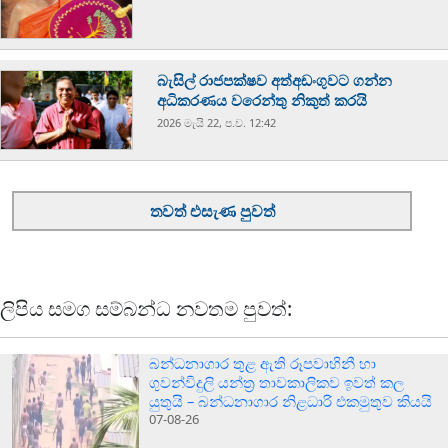
බැසිල් රාජපක්ෂව අත්අඩංගුවට ගන්න
අධිකරණය වරෙන්තු නිකුත් කරයි
2026 මැයි 22, ප.ව. 12:42
තවත් එසැණ පුවත්
ලිපිය සමග සම්බන්ධ නවතම පුවත්:
බන්ධනාගාර තුළ ඇති රූපවාහිනී හා
ගුවන්විදුලි යන්ත්‍ර තාවකාලිකව ඉවත් කල
යුතුයි – බන්ධනාගාර නිළධාරි එකමුතුව කියයි
07-08-26