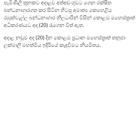
පැමිණිලි තුනකට අදාළව අත්අඩංගුවට ගෙන රක්ෂිත
බන්ධනාගාරගත කර සිටින හිටපු අමාත්‍ය කෙහෙළිය
රඹුක්වැල්ල බන්ධනාගාර නිලධාරින් විසින් කොළඹ මහෙස්ත්‍රාත්
අධිකරණයට අද (20) රැගෙන විත් ඇත.
අදාළ නඩුව අද (20) දින කොළඹ ප්‍රධාන මහෙස්ත්‍රාත් තනූජා
ලක්මාලී මහත්මිය ඉදිරියේ කැඳවීමට නියමිතය.