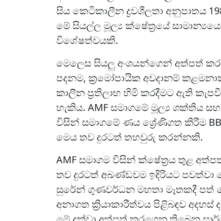
සිය කෙටිකාලීන ද්‍රවශීලතා අනුපාතය 
මේ සියල්ල මූල්‍ය ක්ෂේත්‍රයේ සාමාන්‍ය
විශේෂත්වයකි.
මෙලෙස සියලු අංශයන්ගෙන් අත්පත් ක
පදනම, ක්‍රමෝපායික අවදානම් කළමනාක
කාලීන ප්‍රතිලාභ හිමි කරදීමට ඇති කැපව
හැකිය. AMF සමාගමේ මූල්‍ය ශක්තිය ස
විසින් සමාගමේ ණය ශ්‍රේණිගත කිරීම BB
මෙය තව දුරටත් තහවුරු කරන්නකි.
AMF සමාගම විසින් ක්ෂේත්‍රය තුළ අත්
තව දුරටත් අඛණ්ඩවම ඉදිරියට පවත්ව
සුරේන් ගුණවර්ධන මහතා මෑතකදී පත
අනාගත ක්‍රියාකාරීත්වය පිළිබඳව අදහස
මේ දක්වා අත්පත් කරගෙන තිබෙන සාර