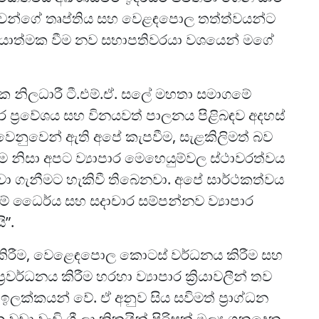
ුවන්ගේ තෘප්තිය සහ වෙළඳපොල තත්ත්වයන්ට
රියාත්මක වීම නව සභාපතිවරයා වශයෙන් මගේ
යක නිලධාරී ටී.එම්.ඒ. සලේ මහතා සමාගමේ
ාර ප්‍රවේශය සහ විනයවත් පාලනය පිළිබඳව අදහස්
වෙනුවෙන් ඇති අපේ කැපවීම, සැළකිලිමත් බව
නිසා අපට ව්‍යාපාර මෙහෙයුම්වල ස්ථාවරත්වය
වා ගැනීමට හැකිවී තිබෙනවා. අපේ සාර්ථකත්වය
ේ ධෛර්ය සහ සදාචාර සම්පන්නව ව්‍යාපාර
ි”.
නය කිරීම, වෙළෙඳපොල කොටස් වර්ධනය කිරීම සහ
ධනය කිරීම හරහා ව්‍යාපාර ක්‍රියාවලීන් තව
ඉලක්කයන් වේ. ඒ අනුව සිය සවිමත් ප්‍රාග්ධන
 වැඩි ශ්‍රී ලාංකිකයින් පිරිසක් මූල්‍ය ගනුදෙනු