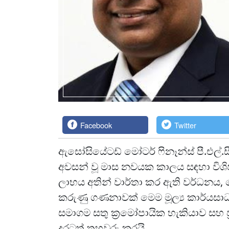
Facebook
Twitter
ඇසෝසියේටඩ් මෝටර් ෆිනෑන්ස් පී.එල්.සී
අවසන් වූ මාස නවයක කාලය සඳහා විශිෂ
ලාභය අතින් වාර්තා කර ඇති වර්ධනය, ශේෂ
කරුණු ගණනාවක් මෙම මූල්‍ය කාර්යස
සමාගම සතු ක්‍රමෝපායික හැකියාව සහ
දුරටත් තහවුරු කරයි.