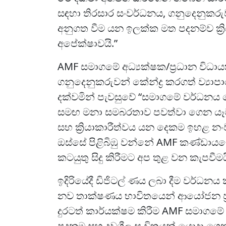
සඳහා තිරසාර සංවර්ධනය, ගනුදෙනුකර
අනුගත වීම යන ඉලක්ක මත පදනම්ව ක්‍
අපේක්ෂාවයි.”
AMF සමාගමේ අධ්‍යක්ෂක/ප්‍රධාන විධා
ගනුදෙනුකරුවන් කේන්ද්‍ර කරගත් ව්‍යාප
දක්වමින් පැවසුවේ “සමාගමේ වර්ධනය 
සමඟ මනා සමබරතාව පවත්වා ගෙන යෑම 
සහ ක්‍රියාකාරීත්වය යන දෙකම ඉහළ නං
ඔස්සේ පිළිබිඹු වන්නේ AMF කණ්ඩායම
කටයුතු සිදු කිරීමට අප තුළ වන කැපවීමය
ඉදිරියේදී ඩිජිටල් ණය ලබා දීම වර්ධ
නව තාක්ෂණය භාවිතයෙන් ආයෝජන ප්‍රවර්
දුරටත් කාර්යක්ෂම කිරීම AMF සමාගමේ 
පදනම සහ ද්‍රවශීල සංචිතයන් යොදා ගෙන වඩා