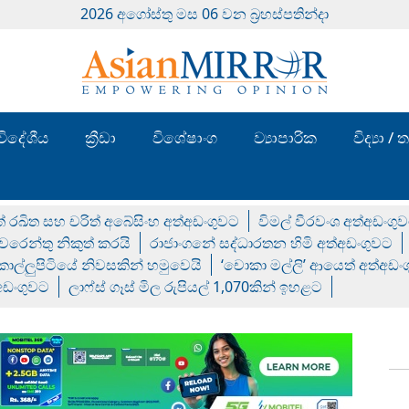
2026 අගෝස්‍තු මස 06 වන බ්‍රහස්පතින්දා
විදේශීය
ක්‍රීඩා
විශේෂාංග
ව්‍යාපාරික
විද්‍යා 
් රඛිත සහ චරිත් අබේසිංහ අත්අඩංගුවට
විමල් වීරවංශ අත්අඩංගු
රෙන්තු නිකුත් කරයි
රාජාංගනේ සද්ධාරතන හිමි අත්අඩංගුවට
 කොල්ලුපිටියේ නිවසකින් හමුවෙයි
‘චොකා මල්ලි’ ආයෙත් අත්අඩං
්අඩංගුවට
ලාෆ්ස් ගෑස් මිල රුපියල් 1,070කින් ඉහළට