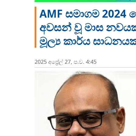
AMF සමාගම 2024 දෙස
අවසන් වූ මාස නවයක
මූල්‍ය කාර්ය සාධනයක
2025 අප්‍රේල් 27, ප.ව. 4:45