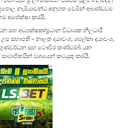
පොල නැමියාවන්ට අනුගත වෙමින් අඛණ්ඩවම
ාගම අපේක්ෂා කරයි.
 සහ අධ්‍යක්ෂක/ප්‍රධාන විධායක නිලධාරී
උප සභාපති – නාලත දයාවංශ, ශමල්කා දයාවංශ,
විජේගුණවර්ධන සහ ටෞචිර කණ්ඩම්බි යන
සාමාජිකයින් වශයෙන් කටයුතු කරයි.