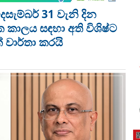
ැම්බර් 31 වැනි දින
 කාලය සඳහා අති විශිෂ්ට
් වාර්තා කරයි