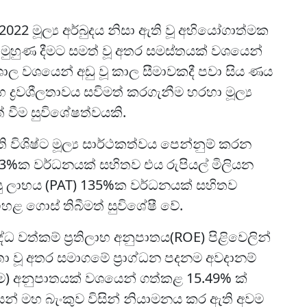
2 මූල්‍ය අර්බුදය නිසා ඇති වූ අභියෝගාත්මක
මුහුණ දීමට සමත් වූ අතර සමස්තයක් වශයෙන්
විශාල වශයෙන් අඩු වූ කාල සීමාවකදී පවා සිය ණය
 ද්‍රවශීලතාවය සවිමත් කරගැනීම හරහා මූල්‍ය
 වීම සුවිශේෂත්වයකි.
විශිෂ්ට මූල්‍ය සාර්ථකත්වය පෙන්නුම් කරන
33%ක වර්ධනයක් සහිතව එය රුපියල් මිලියන
 පසු ලාභය (PAT) 135%ක වර්ධනයක් සහිතව
ඉහළ ගොස් තිබීමත් සුවිශේෂී වේ.
ද්ධ වත්කම් ප්‍රතිලාභ අනුපාතය(ROE) පිළිවෙලින්
තා වූ අතර සමාගමේ ප්‍රාග්ධන පදනම අවදානම්
්ටම) අනුපාතයක් වශයෙන් ගත්කළ 15.49% ක්
ෙන් මහ බැංකුව විසින් නියාමනය කර ඇති අවම