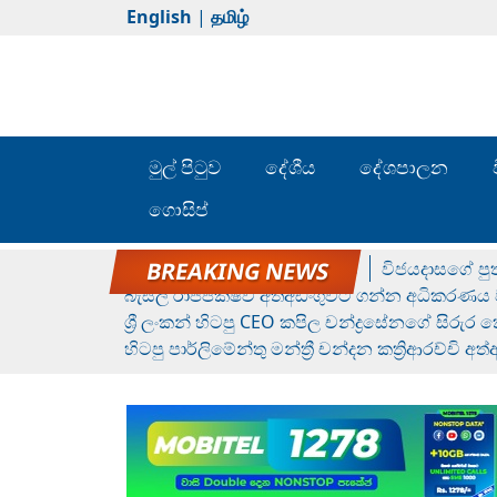
English
|
தமிழ்
මුල් පිටුව
දේශීය
දේශපාලන
ගොසිප්
රන් ගෙනා රුමේෂ්ගේ හෙල්ලය
විජයදාසගේ පුත
බැසිල් රාජපක්ෂව අත්අඩංගුවට ගන්න අධිකරණය ව
ශ්‍රී ලංකන් හිටපු CEO කපිල චන්ද්‍රසේනගේ සිරුර
හිටපු පාර්ලිමේන්තු මන්ත්‍රී චන්දන කත්‍රිආරච්චි අත