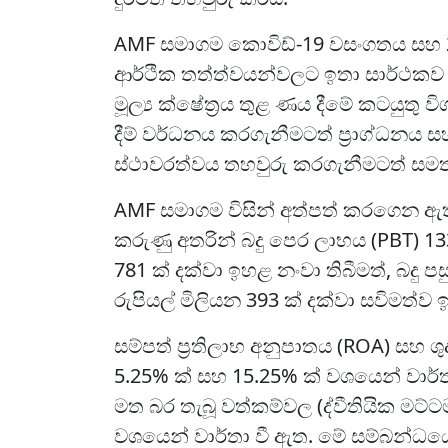
AMF සමාගම කොවිඩ්-19 වසංගතය සහ 202
ආර්ථික තත්ත්වයන්වලට ඉතා සාර්ථකව 
මූල්‍ය ක්ෂේත්‍රය තුළ ණය දීමේ කටයුතු 
දීම් වර්ධනය කරගැනීමටත් ප්‍රාග්ධනය සහ
ස්ථාවරත්වය තහවුරු කරගැනීමටත් සමත්
AMF සමාගම විසින් අත්පත් කරගෙන ඇති 
කරුණු අතරින් බදු පෙර ලාභය (PBT) 1
781 ක් දක්වා ඉහළ නංවා තිබීමත්, බදු
රුපියල් මිලියන 393 ක් දක්වා සවිමත්ව 
සම්පත් ප්‍රතිලාභ අනුපාතය (ROA) සහ ශු
5.25% ක් සහ 15.25% ක් වශයෙන් වාර්
මත බර තැබූ වත්කම්වල (ද්වීතියික මට
වශයෙන් වාර්තා වී ඇත. මේ සම්බන්ධය