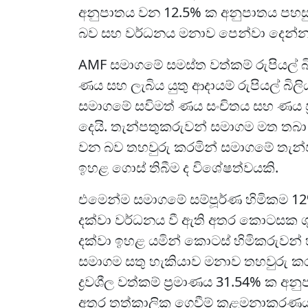
අනුපාතය වන 12.5% ක අනුපාතය පහසු
බව සහ වර්ධනය මනාව පෙන්වා දෙන්න
AMF සමාගමේ සමස්ත වත්කම් රුපියල් බි
ණය සහ ලැබිය යුතු ආදායම් රුපියල් බි
සමාගමේ සවිමත් ණය සංචිතය සහ ණය ප්‍
දෙයි. තැන්පතුකරුවන් සමාගම මත තබා 
වන බව තහවුරු කරමින් සමාගමේ තැන්පත
ඉහළ ගොස් තිබීම ද විශේෂත්වයකි.
එමෙන්ම සමාගමේ සම්පූර්ණ හිමිකම 12%ක
දක්වා වර්ධනය වී ඇති අතර කොටසක ශුද්
දක්වා ඉහළ යමින් කොටස් හිමිකරුවන් 
සමාගම සතු හැකියාව මනාව තහවුරු කර
ද්‍රවශීල වත්කම් ප්‍රමාණය 31.54% ක අ
අතර තත්කාලික ගෙවීම් කළමනාකරණය ක