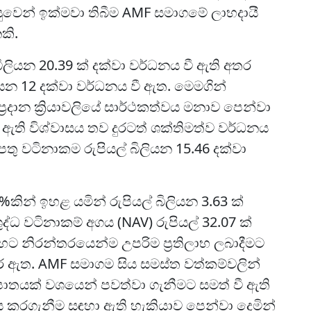
වෙන් ඉක්මවා තිබීම AMF සමාගමේ ලාභදායී
කි.
ලියන 20.39 ක් දක්වා වර්ධනය වී ඇති අතර
ලියන 12 දක්වා වර්ධනය වී ඇත. මෙමගින්
රදාන ක්‍රියාවලියේ සාර්ථකත්වය මනාව පෙන්වා
ඇති විශ්වාසය තව දුරටත් ශක්තිමත්ව වර්ධනය
ු වටිනාකම රුපියල් බිලියන 15.46 දක්වා
ින් ඉහළ යමින් රුපියල් බිලියන 3.63 ක්
ධ වටිනාකම් අගය (NAV) රුපියල් 32.07 ක්
හට නිරන්තරයෙන්ම උපරිම ප්‍රතිලාභ ලබාදීමට
 ඇත. AMF සමාගම සිය සමස්ත වත්කම්වලින්
නුපාතයක් වශයෙන් පවත්වා ගැනීමට සමත් වී ඇති
රගැනීම සඳහා ඇති හැකියාව පෙන්වා දෙමින්