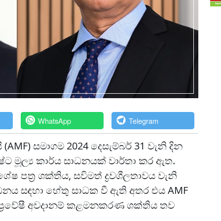
WhatsApp
Telegram
 (AMF) සමාගම 2024 දෙසැම්බර් 31 වැනි දින
්ට මූල්‍ය කාර්ය සාධනයක් වාර්තා කර ඇත.
 පත්‍ර ශක්තිය, සවිමත් ද්‍රවශීලතාවය වැනි
ාධනය සඳහා හේතු සාධක වී ඇති අතර එය AMF
 ප්‍රවේෂී අවදානම් කළමනකරණ ශක්තිය තව