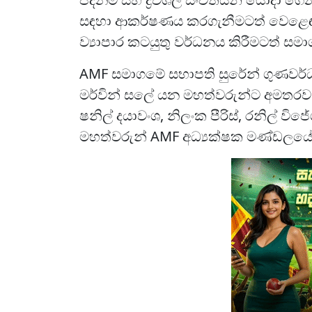
සඳහා ආකර්ෂණය කරගැනීමටත් වෙළෙඳ
ව්‍යාපාර කටයුතු වර්ධනය කිරීමටත් සම
AMF සමාගමේ සභාපති සුරේන් ගුණවර්ධන
මර්වින් සලේ යන මහත්වරුන්ට අමතරව 
ෂනිල් දයාවංශ, නිලංක පීරිස්, රනිල් 
මහත්වරුන් AMF අධ්‍යක්ෂක මණ්ඩලයේ 