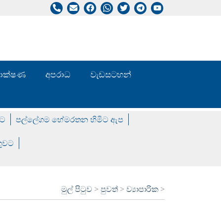
/ තාක්ෂණ
අපරාධ
වැඩසටහන්
වට
පල්ලේගම හේමරතන හිමිට ඇප
ගුවට
මුල් පිටුව
>
පුවත්
>
ව්‍යාපාරික
>