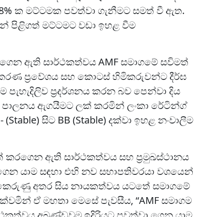
198% ක මට්ටමක පවත්වා ගැනීමට සමත් වී ඇත.
යෙන් පිළිගත් මට්ටමට වඩා ඉහළ වීම
රගෙන ඇති සාර්ථකත්වය AMF සමාගමේ සවිමත්
රණ ප්‍රවේශය සහ කොටස් හිමිකරුවන්ට දීර්ඝ
ීම පැහැදිලිව ප්‍රදර්ශනය කරන බව පෙන්වා දිය
හ පාලනය ඇගයීමට ලක් කරමින් ලංකා රේටින්ග්
- (Stable) සිට BB (Stable) දක්වා ඉහළ නංවාලීම
පත් කරගෙන ඇති සාර්ථකත්වය සහ ප්‍රමුඛස්ථානය
ා ගෙන යාම සඳහා එහි නව සභාපතිවරයා වශයෙන්
් කෙරුණු අතර සිය නායකත්වය යටතේ සමාගමේ
් දක්වමින් ඒ මහතා මෙසේ පැවසීය, “AMF සමාගම
්ථකත්වය අඛණ්ඩවම ඉදිරියට පවත්වා ගෙන යාම