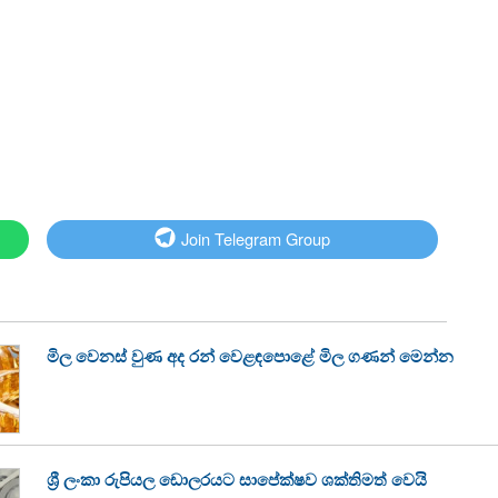
Join Telegram Group
මිල වෙනස් වුණ අද රන් වෙළඳපොළේ මිල ගණන් මෙන්න
ශ්‍රී ලංකා රුපියල ඩොලරයට සාපේක්ෂව ශක්තිමත් වෙයි