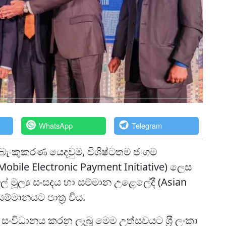
WhatsApp
Telegram
බැංකුකරණ යෙදවුම, විශිෂ්ටතම ජංගම
 Mobile Electronic Payment Initiative) ලෙස
ල් මූල්‍ය සංසදය හා සම්මාන උළෙලේදී (Asian
්මානයට පාත‍්‍ර විය.
 සංවිධානය කරනු ලැබූ මෙම උත්සවයට ශ‍්‍රී ලංකා