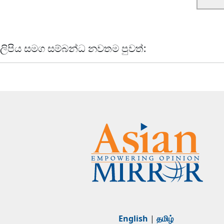
ලිපිය සමග සම්බන්ධ නවතම පුවත්:
English
|
தமிழ்