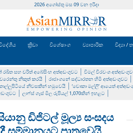
2026 අගෝස්‍තු මස 09 වන ඉරිදා
විදේශීය
ක්‍රීඩා
විශේෂාංග
ව්‍යාපාරික
විද්‍යා 
් රඛිත සහ චරිත් අබේසිංහ අත්අඩංගුවට
විමල් වීරවංශ අත්අඩංගු
රෙන්තු නිකුත් කරයි
රාජාංගනේ සද්ධාරතන හිමි අත්අඩංගුවට
 කොල්ලුපිටියේ නිවසකින් හමුවෙයි
‘චොකා මල්ලි’ ආයෙත් අත්අඩං
්අඩංගුවට
ලාෆ්ස් ගෑස් මිල රුපියල් 1,070කින් ඉහළට
නු ඩිජිටල් මූල්‍ය සංසදය
සම්මානයට පාත‍්‍රවෙයි