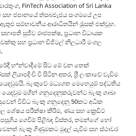
ුමාරතුංග, FinTech Association of Sri Lanka
ංහම් සහ ජපානයේ ත්‍සබඑැජය සංගමයේ උප
ුළු සම්භාවනීය ආරාධිතයින් රැුසක් එක්වූහ.
ාපති සුජීව රාජපක්ෂ, ප‍්‍රධාන විධායක
ුවක්කු සහ ප‍්‍රධාන ඩිජිටල් නිලධාරී මංගල
.
ේදී හªන්වාදීමේ සිට මේ වන තෙක්
ලියාපදිංචි වී සිටින අතර, ශ‍්‍රී ලංකාවේ වැඩිම
ෙදවුමයි. බැංකුවේ මධ්‍යගත මෙහෙයුම් පද්ධතිය
යෙදවුම මගින් ගනුදෙනුකරුවන්ට බැංකු ශාඛා
න් විවිධ බැංකු ගනුදෙනු 50කට අධික
ම්වල ශේෂය පරීක්ෂා කිරීම, ණය සහ ක්‍රෙඩිට්
්, පසුගිය ගෙවීම් පිළිබඳ විස්තර, තමන්ගේ හෝ
නත් බැංකු ගිණුමකට මුදල් යැවීම සහ ස්ථාවර