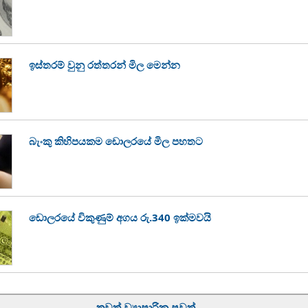
ඉස්තරම් වුනු රත්තරන් මිල මෙන්න
බැංකු කිහිපයකම ඩොලරයේ මිල පහතට
ඩොලරයේ විකුණුම් අගය රු.340 ඉක්මවයි
තවත් ව්‍යාපාරික පුවත්