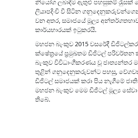
නියෝග ලබාදීම ඇතුළු පහසුකම් රැුසක් 
ලියාපදිංචි වී සිටින ගනුදෙනුකරුවන්ග
වන අතර, සමාජයේ මූල්‍ය අන්තර්ගතභාව
කාර්යභාරයක් ඉටුකරයි.
මහජන බැංකුව 2015 වසරේදී ඩිජිටල්
ක්ෂේත‍්‍රයේ ප‍්‍රමුඛතම ඩිජිටල් පරිවර්
බැංකුව විවිධාංගීකරණය වූ ජාත්‍යන්තර
තුළින් ගනුදෙනුකරුවන්ට පහසු, වේගවත
ඩිජිටල් සමාජයක් කරා පිය නැගීමේ ජා
මහජන බැංකුව මෙම ඩිජිටල් මූල්‍ය සේවා
තිබේ.