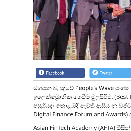
Facebook
Twitter
මහජන බැංකුවේ People’s Wave ජංගම 
ඉලෙක්ට්‍රොනික ගෙවීම් මුලපිරීම. (Best
පසුගියදා කොළඹදී පැවති ආසියානු ඩිජිට
Digital Finance Forum and Awards) සම
Asian FinTech Academy (AFTA) විසින්