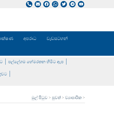
/ තාක්ෂණ
අපරාධ
වැඩසටහන්
වට
පල්ලේගම හේමරතන හිමිට ඇප
ගුවට
මුල් පිටුව
>
පුවත්
>
ව්‍යාපාරික
>