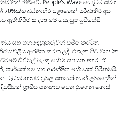
මෙම`ගින් හිමිවේ. People’s Wave යෙදවුම සමග
ෙන් 70%ක්ම බස්නාහිර පළාතෙන් පරිබාහිර අය
ය ඇතිකිරීම ස`දහා මේ යෙදවුම සුවිශේෂි
කරණය සහ ගනුදෙනුකරුවන් සමීප කරමින්
තන කි‍්‍රයාවලිය ආරම්භ කරන ලදී. එතැන් සිට මහජන
 මට්ටමේ ඩිජිටල් බැංකු සේවා සපයන අතර, ඒ
්, කාර්යක්ෂම සහ ආරක්ෂිත සේවයක් පිරිනමයි.
තික වැඩසටහනට ප‍්‍රබල සහයෝගයක් ලබාදෙමින්
 දිවයිනේ ග‍්‍රාමීය ජනතාව වෙත රැුගෙන ගොස්