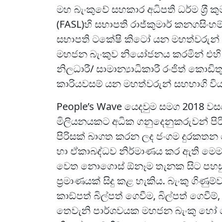
මහ බැංකුවේ සහකාර අධිපති ධර්ම ශ‍්‍රී ක
(FASL)හි සභාපති රාජ්කුමාර් කනගසි
සභාපති ටකේෂි කිටෝ යන මහත්වරුන් ඇත
මහජන බැංකුව නියෝජනය කරමින් එහි සභ
නිලධාරී/ සාමාන්‍යාධිකාරී රංජිත් කොඩිත
කාරියවසම් යන මහත්වරුන් සහභාගි විය
People’s Wave යෙදවුම සමග 2018 වසර
මිලියනයකට අධික ගනුදෙනුකරුවන් පිරිසක් 
පිරිසක් බාගත කරන ලද ජංගම දුරකතන ය
හා ඒකාබද්ධව නිර්මාණය කර ඇති මෙම 
වෙත නොගොස් ඕනෑම තැනක සිට පහසුවෙ
ප‍්‍රමාණයක් සිදු කළ හැකිය. බැංකු ගිණු
කාඞ්පත් බිල්පත් ගෙවීම, බිල්පත් ගෙවීම
තෙවැනි පාර්ශවයක මහජන බැංකු හෝ වෙ