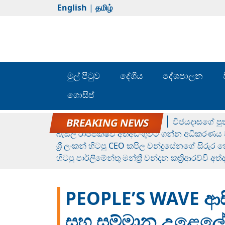
English
|
தமிழ்
මුල් පිටුව
දේශීය
දේශපාලන
ගොසිප්
රන් ගෙනා රුමේෂ්ගේ හෙල්ලය
විජයදාසගේ පුත
බැසිල් රාජපක්ෂව අත්අඩංගුවට ගන්න අධිකරණය ව
ශ්‍රී ලංකන් හිටපු CEO කපිල චන්ද්‍රසේනගේ සිරුර
හිටපු පාර්ලිමේන්තු මන්ත්‍රී චන්දන කත්‍රිආරච්චි අත
PEOPLE’S WAVE ආසියා
සහ සම්මාන උළෙලේදී 