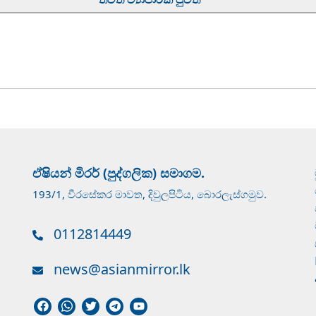
ඒෂියන් මිරර් (පුද්ගලික) සමාගම.
193/1, වීරසේකර මාවත, දිවුලපිටිය, බොරලැස්ගමුව.
0112814449
news@asianmirror.lk