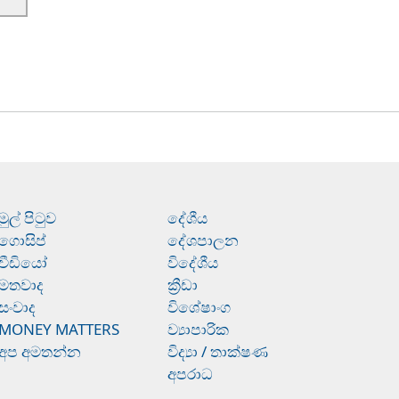
මුල් පිටුව
දේශීය
ගොසිප්
දේශපාලන
වීඩියෝ
විදේශීය
මතවාද
ක්‍රීඩා
සංවාද
විශේෂාංග
MONEY MATTERS
ව්‍යාපාරික
අප අමතන්න
විද්‍යා / තාක්ෂණ
අපරාධ