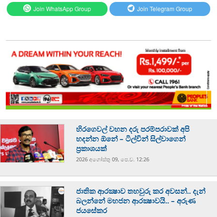
Join WhatsApp Group
Join Telegram Group
හිරගෙවල් වහන දරු පරම්පරාවක් අපි
හදන්න ඕනේ – ටිල්වින් සිල්වාගෙන්
ප්‍රකාශයක්
2026 අගෝස්‍තු 09, පෙ.ව. 12:26
ජාතික ආරක්‍ෂාව තහවුරු කර අවසන්.. දැන්
බලන්නේ මහජන ආරක්‍ෂාවයි.. – අරුණ
ජයසේකර