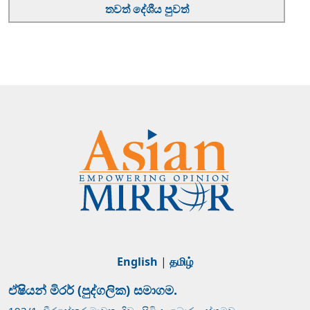
තවත් දේශීය පුවත්
English
|
தமிழ்
ඒෂියන් මිරර් (පුද්ගලික) සමාගම.