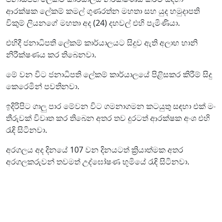
ආරක්ෂක ලේකම් කමල් ගුණරත්න මහතා සහ යුද හමුදාපති
විකුම් ලියනගේ මහතා අද (24) දහවල් එහි පැමිණියා.
එහිදී ජනාධිපති ලේකම් කාර්යාලයට සිදුව ඇති අලාභ හානි
නිරීක්ෂණය කර තිබෙනවා.
මේ වන විට ජනාධිපති ලේකම් කාර්යාලයේ පිළිසකර කිරීම් සිදු
කෙරෙමින් පවතිනවා.
ඉදිරිපිට ගාලු පාර මේවන විට ගමනාගමන කටයුතු සඳහා එක් මං
තීරුවක් විවෘත කර තිබෙන අතර තව දුරටත් ආරක්ෂක අංශ එහි
රැඳි සිටිනවා.
අරගලය අද දිනයේ 107 වන දිනයටත් ක්‍රියාත්මක අතර
අරගලකරුවන් තවමත් උද්ඝෝෂණ භූමියේ රැඳි සිටිනවා.