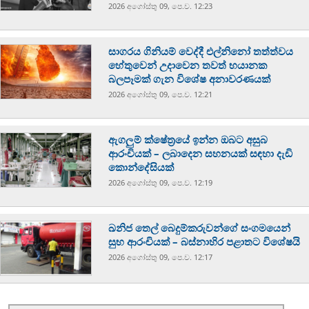
2026 අගෝස්‍තු 09, පෙ.ව. 12:23
සාගරය ගිනියම් වෙද්දී එල්නිනෝ තත්ත්වය
හේතුවෙන් උදාවෙන තවත් භයානක
බලපෑමක් ගැන විශේෂ අනාවරණයක්
2026 අගෝස්‍තු 09, පෙ.ව. 12:21
ඇගලුම් ක්ෂේත්‍රයේ ඉන්න ඔබට අසුබ
ආරංචියක් – ලබාදෙන සහනයක් සඳහා දැඩි
කොන්දේසියක්
2026 අගෝස්‍තු 09, පෙ.ව. 12:19
ඛනිජ තෙල් බෙදුම්කරුවන්ගේ සංගමයෙන්
සුභ ආරංචියක් – බස්නාහිර පළාතට විශේෂයි
2026 අගෝස්‍තු 09, පෙ.ව. 12:17