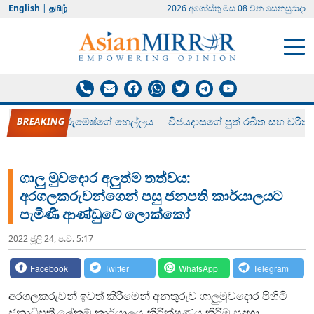
English
|
தமிழ்
2026 අගෝස්‍තු මස 08 වන සෙනසුරාදා
රන් ගෙනා රුමේෂ්ගේ හෙල්ලය
විජයදාසගේ පුත් රඛිත සහ චරිත්
ගාලු මුවදොර අලුත්ම තත්වය:
අරගලකරුවන්ගෙන් පසු ජනපති කාර්යාලයට
පැමිණි ආණ්ඩුවේ ලොක්කෝ
2022 ජූලි 24, ප.ව. 5:17
Facebook
Twitter
WhatsApp
Telegram
අරගලකරුවන් ඉවත් කිරීමෙන් අනතුරුව ගාලුමුවදොර පිහිටි
ජනාධිපති ලේකම් කාර්යාලය නිරීක්ෂණය කිරීම සඳහා