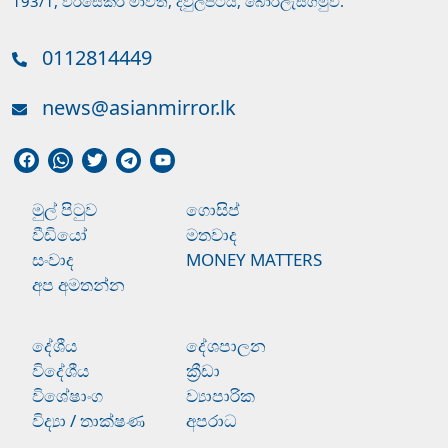
193/1, වීරසේකර මාවත, දිවුලපිටිය, බොරලැස්ගමුව.
0112814449
news@asianmirror.lk
මුල් පිටුව
ගොසිප්
වීඩියෝ
මතවාද
සංවාද
MONEY MATTERS
අප අමතන්න
දේශීය
දේශපාලන
විදේශීය
ක්‍රීඩා
විශේෂාංග
ව්‍යාපාරික
විද්‍යා / තාක්ෂණ
අපරාධ