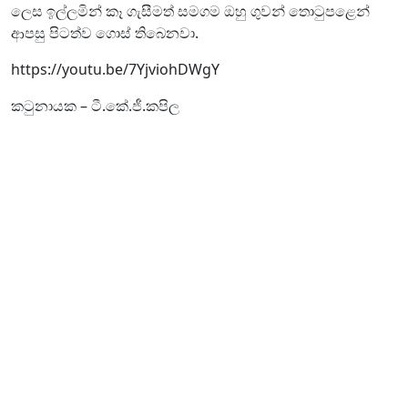
ලෙස ඉල්ලමින් කෑ ගැසීමත් සමගම ඔහු ගුවන් තොටුපළෙන්
ආපසු පිටත්ව ගොස් තිබෙනවා.
https://youtu.be/7YjviohDWgY
කටුනායක – ටී.කේ.ජී.කපිල