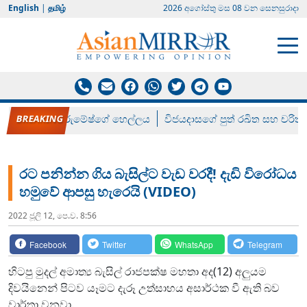
English
|
தமிழ்
2026 අගෝස්‍තු මස 08 වන සෙනසුරාදා
රන් ගෙනා රුමේෂ්ගේ හෙල්ලය
විජයදාසගේ පුත් රඛිත සහ චරිත්
රට පනින්න ගිය බැසිල්ට වැඩ වරදී! දැඩි විරෝධය
හමුවේ ආපසු හැරෙයි (VIDEO)
2022 ජූලි 12, පෙ.ව. 8:56
Facebook
Twitter
WhatsApp
Telegram
හිටපු මුදල් අමාත්‍ය බැසිල් රාජපක්ෂ මහතා අද(12) අලුයම
දිවයිනෙන් පිටව යෑමට දැරූ උත්සාහය අසාර්ථක වී ඇති බව
වාර්තා වනවා.