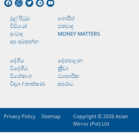
මුල් පිටුව
ගොසිප්
වීඩියෝ
මතවාද
සංවාද
MONEY MATTERS
අප අමතන්න
දේශීය
දේශපාලන
විදේශීය
ක්‍රීඩා
විශේෂාංග
ව්‍යාපාරික
විද්‍යා / තාක්ෂණ
අපරාධ
Privacy Policy
Sitemap
Copyright © 2026
Asian
Mirror (Pvt) Ltd