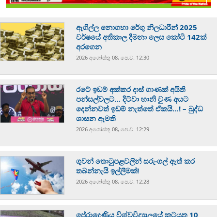
ඇගිල්ල නොගහා රේගු නිලධාරින් 2025
වර්ෂයේ අතිකාල දීමනා ලෙස කෝටි 142ක්
අරගෙන
2026 අගෝස්‍තු 08, පෙ.ව. 12:30
රටේ ඉඩම් අක්කර දාස් ගාණක් අයිති
පන්සල්වලට… දිට්වා හානි වුණ අයට
දෙන්නවත් ඉඩම් නැත්තේ ඒකයි…! – බුද්ධ
ශාසන ඇමති
2026 අගෝස්‍තු 08, පෙ.ව. 12:29
ගුවන් තොටුපළවලින් සරුංගල් ඈත් කර
තබන්නැයි ඉල්ලීමක්!
2026 අගෝස්‍තු 08, පෙ.ව. 12:28
පේරාදෙණිය විශ්වවිද්‍යාලයේ කටයුතු 10