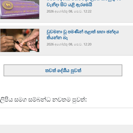
වැනිදා සිට යළි ඇරඹෙයි
2026 අගෝස්‍තු 08, පෙ.ව. 12:22
වුවමනා වූ පමණින් පළාත් සභා ඡන්දය
තියන්න බෑ
2026 අගෝස්‍තු 08, පෙ.ව. 12:20
තවත් දේශීය පුවත්
ලිපිය සමග සම්බන්ධ නවතම පුවත්: