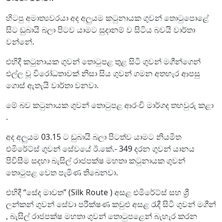
හිටපු අමාත්‍යවරයා අද අලුයම කටුනායක ගුවන් තොටුපොළේ
සිට ඩුබායි බලා පිටව යාමට සුදානම් ව සිටිය බවයි වාර්තා
වන්නේ.
එහිදී කටුනායක ගුවන් තොටුපළ තුළ සිටි ගුවන් මගීන්ගෙන්
එල්ල වූ විරෝධතාවක් නිසා සිය ගුවන් ගමන අතහැර ආපසු
ගොස් ඇතැයි වාර්තා වනවා.
මේ බව කටුනායක ගුවන් තොටුපළ ආරංචි මාර්ගද තහවුරු කළා
.
අද අලුයම 03.15 ට ඩුබායි බලා පිටත්ව යාමට නියමිත
එමිරේට්ස් ගුවන් සේවයේ ඊ.කේ.- 349 දරන ගුවන් යානය
පිවිසීම සදහා බැසිල් රාජපක්ෂ මහතා කටුනායක ගුවන්
තොටුපළ වෙත පැමිණ තිබෙනවා.
එහිදී “සේද මාවත” (Silk Route ) අසළ එමිරේට්ස් සහ ශ්‍රී
ලන්කන් ගුවන් සේවා පරීක්ෂණ කවුළු අසළ රැදී සිටි ගුවන් මගීන්
, බැසිල් රාජපක්ෂ මහතා ගුවන් තොටුපළෙන් බැහැර කරන