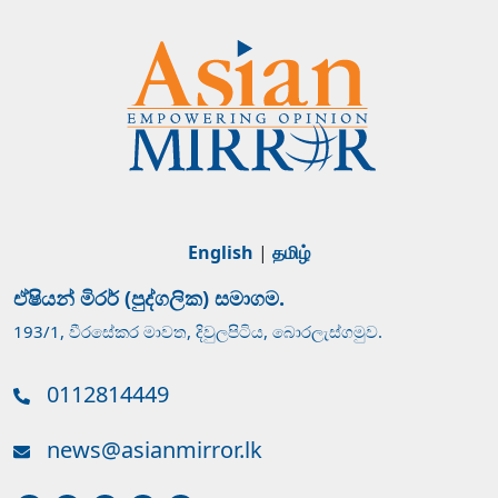
English
|
தமிழ்
ඒෂියන් මිරර් (පුද්ගලික) සමාගම.
193/1, වීරසේකර මාවත, දිවුලපිටිය, බොරලැස්ගමුව.
0112814449
news@asianmirror.lk