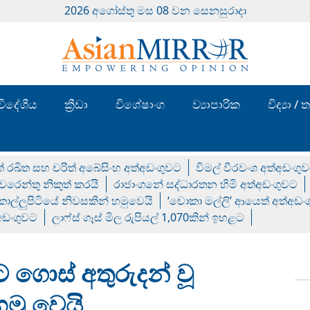
2026 අගෝස්‍තු මස 08 වන සෙනසුරාදා
විදේශීය
ක්‍රීඩා
විශේෂාංග
ව්‍යාපාරික
විද්‍යා 
් රඛිත සහ චරිත් අබේසිංහ අත්අඩංගුවට
විමල් වීරවංශ අත්අඩංගු
රෙන්තු නිකුත් කරයි
රාජාංගනේ සද්ධාරතන හිමි අත්අඩංගුවට
 කොල්ලුපිටියේ නිවසකින් හමුවෙයි
‘චොකා මල්ලි’ ආයෙත් අත්අඩං
්අඩංගුවට
ලාෆ්ස් ගෑස් මිල රුපියල් 1,070කින් ඉහළට
 ගොස් අතුරුදන් වූ
මු වෙයි