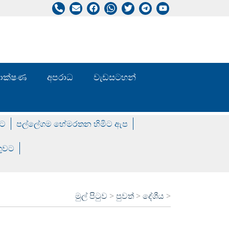
/ තාක්ෂණ
අපරාධ
වැඩසටහන්
වට
පල්ලේගම හේමරතන හිමිට ඇප
ගුවට
මුල් පිටුව
>
පුවත්
>
දේශීය
>