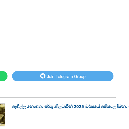
Join Telegram Group
ඇගිල්ල නොගහා රේගු නිලධාරින් 2025 වර්ෂයේ අතිකාල දීමන