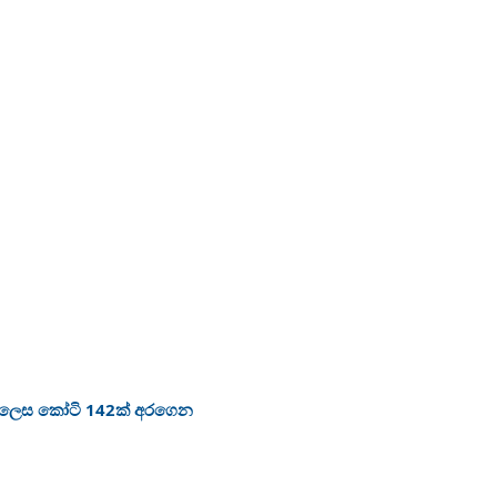
ා ලෙස කෝටි 142ක් අරගෙන