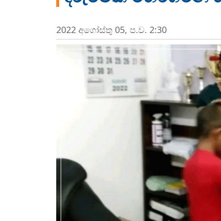
2022 අගෝස්‍තු 05, ප.ව. 2:30