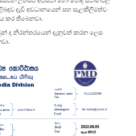
ැස්වන උත්සව අවස්ථා හෝ පොදු ස්ථානවල
පිළිබඳව දැඩි අවධානයෙන් සහ සැලකිලිමත්ව
ණය කර තිබෙනවා.
මුන් ද නිරන්තරයෙන් දැනුවත් කරන ලෙස
නවා.