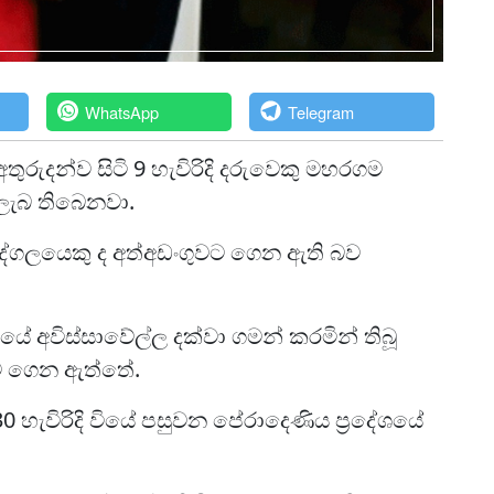
WhatsApp
Telegram
 අතුරුදන්ව සිටි 9 හැවිරිදි දරුවෙකු මහරගම
 ලැබ තිබෙනවා.
ුද්ගලයෙකු ද අත්අඩංගුවට ගෙන ඇති බව
රියේ අවිස්සාවේල්ල දක්වා ගමන් කරමින් තිබූ
යට ගෙන ඇත්තේ.
0 හැවිරිදි වියේ පසුවන පේරාදෙණිය ප්‍රදේශයේ