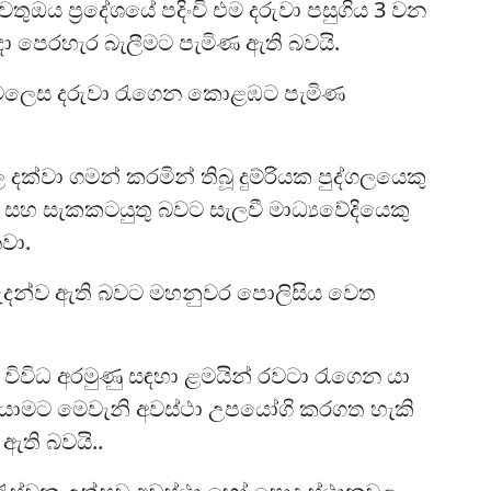
ුඔය ප්‍රදේශයේ පදිංචි එම දරුවා පසුගිය 3 වන
ළදා පෙරහැර බැලීමට පැමිණ ඇති බවයි.
 මෙලෙස දරුවා රැගෙන කොළඹට පැමිණ
දක්වා ගමන් කරමින් තිබූ දුම්රියක පුද්ගලයෙකු
ව සහ සැකකටයුතු බවට සැලවී මාධ්‍යවේදියෙකු
වා.
තුරුදන්ව ඇති බවට මහනුවර පොලිසිය වෙත
ිවිධ අරමුණු සඳහා ළමයින් රවටා රැගෙන යා
න යාමට මෙවැනි අවස්ථා උපයෝගි කරගත හැකි
 ඇති බවයි..