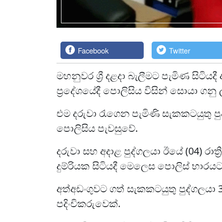
Facebook
Twitter
මහනුවර ශ්‍රී දළදා බැලීමට පැමිණ සිටියදී
ප්‍රදේශයේදී පොලිසිය විසින් සොයා ගනු
එම දරුවා රැගෙන පැමිණි සැකකටයුතු ප
පොලිසිය පැවසුවේ.
දරුවා සහ අදාළ පුද්ගලයා ඊයේ (04) රාත්‍
දුම්රියක සිටියදී මෙලෙස පොලිස් භාර
අත්අඩංගුවට ගත් සැකකටයුතු පුද්ගලයා 3
පදිංචිකරුවෙක්.