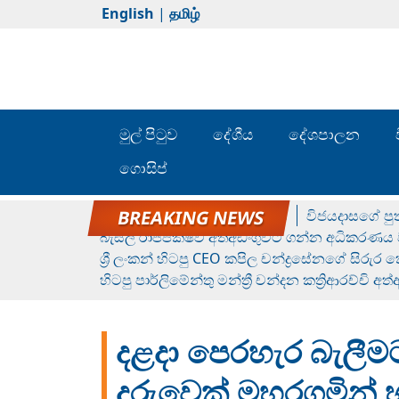
English
|
தமிழ்
මුල් පිටුව
දේශීය
දේශපාලන
ගොසිප්
රන් ගෙනා රුමේෂ්ගේ හෙල්ලය
විජයදාසගේ පුත
බැසිල් රාජපක්ෂව අත්අඩංගුවට ගන්න අධිකරණය ව
ශ්‍රී ලංකන් හිටපු CEO කපිල චන්ද්‍රසේනගේ සිරුර
හිටපු පාර්ලිමේන්තු මන්ත්‍රී චන්දන කත්‍රිආරච්චි අත
දළදා පෙරහැර බැලීමට
දරුවෙක් මහරගමින් හ