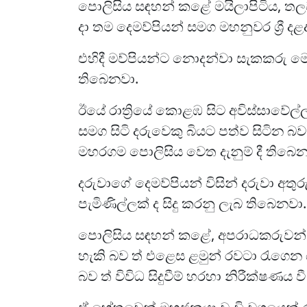
පොලිසිය සඳහන් කළේ මයිලාපිටිය, තලවත
දා තම දෙමව්පියන් සමග මහනුවර ශ්‍රී ද
එහිදී මව්පියන්ට නොදන්වා සැකකරු
තිබෙනවා.
ඊයේ රාත්‍රියේ කොළඹ සිට අවිස්සාවේල්ල 
සමග සිටි දරුවෙකු බියට පත්ව සිටින බ
මහරගම පොලිසිය වෙත දැනුම් දී තිබෙන
දරුවාගේ දෙමව්පියන් විසින් දරුවා අ
පැමිණිල්ලක් ද සිදු කරනු ලැබ තිබෙනවා.
පොලිසිය සඳහන් කළේ, අපරාධකරුවන් ව
හැකි බව ත් එළෙස ළමුන් රවටා රැගෙ
බව ත් විවිධ සිදුවීම් හරහා නිරීක්ෂණය වී