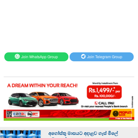
Join WhatsApp Group
Join Telegram Group
අගෝස්තු මාසයට අදාළව ගෑස් මිලේ