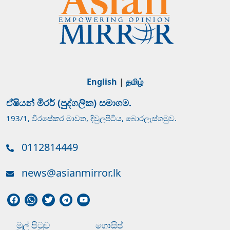
English
|
தமிழ்
ඒෂියන් මිරර් (පුද්ගලික) සමාගම.
193/1, වීරසේකර මාවත, දිවුලපිටිය, බොරලැස්ගමුව.
0112814449
news@asianmirror.lk
මුල් පිටුව
ගොසිප්