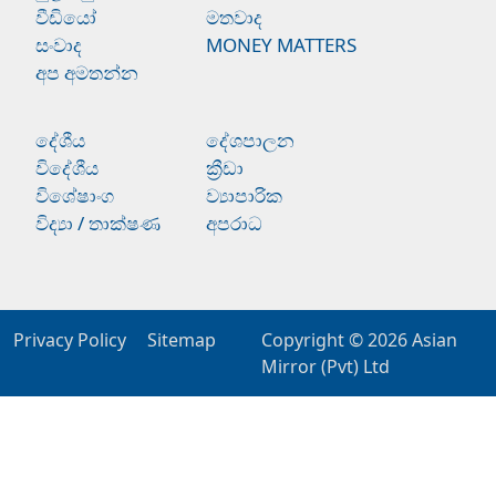
වීඩියෝ
මතවාද
සංවාද
MONEY MATTERS
අප අමතන්න
දේශීය
දේශපාලන
විදේශීය
ක්‍රීඩා
විශේෂාංග
ව්‍යාපාරික
විද්‍යා / තාක්ෂණ
අපරාධ
Privacy Policy
Sitemap
Copyright © 2026
Asian
Mirror (Pvt) Ltd