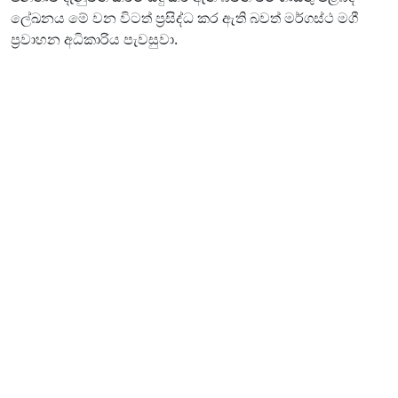
ලේඛනය මේ වන විටත් ප්‍රසිද්ධ කර ඇති බවත් මර්ගස්ථ මගී
ප්‍රවාහන අධිකාරිය පැවසුවා.