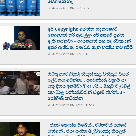
වෙනසක් නෑ
2026 අගෝස්‍තු 06, ප.ව. 5:32
අපි Copyright ගේන්න හදනකොට
කොහෙන් හරි ඇවිල්ලා අපි අතරේ ප්‍රශ්න
ඇති කරනවා – ගායකයන් සහ පද රචකයන්
අතර ඇතිවුණු රණ්ඩුව ගැන භාතිය කට අරියි
2026 අගෝස්‍තු 06, ප.ව. 1:45
හිටපු අගවිනිසුරු නිකුත් කළ විනිසුරු වයස්
ලේඛනය මෙන්න… අගවිනිසුරු විශ්‍රාම යා
යුතු දිනය ඉක්මවා මාස 7යි… ඔහුට වැඩිමල්
සහ බාල විනිසුරුවරුන් විශ්‍රාම ගිහින්…! –
රෝහිණී කවිරත්න
2026 අගෝස්‍තු 06, පෙ.ව. 11:28
“ජගත් තොත්ත බබෙක්.. මිරිඟුවක් පස්සේ
යන්නේ.. එයා සංගීත ශිල්පියෙක්ද කියලත්