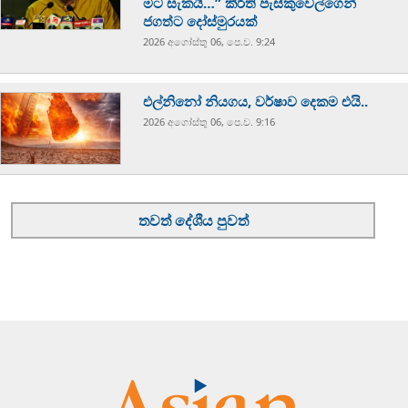
මට සැකයි…” කීර්ති පැස්කුවෙල්ගෙන්
ජගත්ට දෝස්මුරයක්
2026 අගෝස්‍තු 06, පෙ.ව. 9:24
එල්නිනෝ නියගය, වර්ෂාව දෙකම එයි..
2026 අගෝස්‍තු 06, පෙ.ව. 9:16
තවත් දේශීය පුවත්