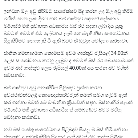
ඉන්ධන මිල අඩු කිරිමට සාපේක්ෂව සිදු කරන ලද මිල අඩු කිරීම
මගීන් වෙත ලබා දීමට නම් බස් ගාස්තුව සඳහන් ලේඛනය
මර්ගස්ථ මගී ප්‍රවාහන අධිකාරිය බස් රථ සඳහා ලබා දිය යුතු
බවටත් තවමත් එම ලේඛනය ලැබී නොමැති නිසා සංශෝධනය
සිදු කිරීමට නොහැකි වී ඇති බවට ත් ඔවුහු චෝදනා කරනවා.
ජාතික ගමනාගමන කොමිසම අවම ගාස්තුව රුපියල් 34.00ක්
ලෙස සංශෝධනය කරනු ලැබුව ද තවමත් බස් රථ බොහොමයක්
අවම බස් ගාස්තුව ලෙස රුපියල් 40.00ක් අය කරන බව මගීන්
පවසනවා.
බස් ගාස්තුව අඩු නොකිරීම පිළිබඳව ප්‍රශ්න කරන
අවස්ථාවන්වලදී කොන්‍දොස්තරවරුන් තමන් සමග ගැටුම් ඇති
කර ගන්නා බවත් මේ වංචනික ක්‍රියාවන් සඳහා බස්නාහිර පළාත්
මර්ගස්ථ මගී ප්‍රවාහන අධිකාරිය ත් සම්බන්ධව බවට මගීහු
චෝදනා කරනවා.
නව බස් ගාස්තු සංශෝධනය පිළිබඳව සියලු ම බස් හිමියන් හා
ජනතාව දැනුවත් කිරීම සිදු කර ඇති බවත් එම ගාස්තු පිළිබඳ