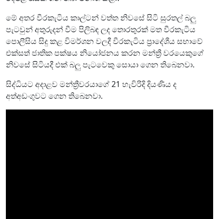
මේ අතර වීරකැටිය කාල්ටන් වත්ත නිවසේ සිටි සුරතල් බලු
පැටවුන් අතුරුදන් වීම පිලිබඳ ලද තොරතුරක් මත වීරකැටිය
පොලීසිය සිදු කළ විමර්ශන වලදී වීරකැටිය ප්‍රාදේශීය සභාවේ
එක්සත් ජාතික පක්ෂය නියෝජනය කරන මන්ත්‍රී වරයෙකුගේ
නිවසේ සිටියදී එක් බලු පැටවෙකු සොයා ගෙන තිබෙනවා.
සිද්ධියට අදාළව මන්ත්‍රීවරයාගේ 21 හැවිරිදි දියණිය ද
අත්අඩංගුවට ගෙන තිබෙනවා.