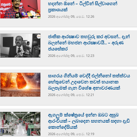
හදන්න ඕනේ – ටිල්වින් සිල්වාගෙන්
ප්‍රකාශයක්
2026 අගෝස්‍තු 09, පෙ.ව. 12:26
ජාතික ආරක්‍ෂාව තහවුරු කර අවසන්.. දැන්
බලන්නේ මහජන ආරක්‍ෂාවයි.. – අරුණ
ජයසේකර
2026 අගෝස්‍තු 09, පෙ.ව. 12:23
සාගරය ගිනියම් වෙද්දී එල්නිනෝ තත්ත්වය
හේතුවෙන් උදාවෙන තවත් භයානක
බලපෑමක් ගැන විශේෂ අනාවරණයක්
2026 අගෝස්‍තු 09, පෙ.ව. 12:21
ඇගලුම් ක්ෂේත්‍රයේ ඉන්න ඔබට අසුබ
ආරංචියක් – ලබාදෙන සහනයක් සඳහා දැඩි
කොන්දේසියක්
2026 අගෝස්‍තු 09, පෙ.ව. 12:19