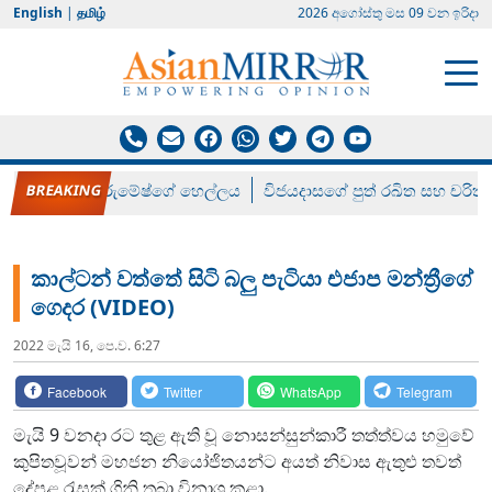
English
|
தமிழ்
2026 අගෝස්‍තු මස 09 වන ඉරිදා
රන් ගෙනා රුමේෂ්ගේ හෙල්ලය
විජයදාසගේ පුත් රඛිත සහ චරිත්
කාල්ටන් වත්තේ සිටි බලු පැටියා එජාප මන්ත්‍රීගේ
ගෙදර (VIDEO)
2022 මැයි 16, පෙ.ව. 6:27
Facebook
Twitter
WhatsApp
Telegram
මැයි 9 වනදා රට තුළ ඇති වූ නොසන්සුන්කාරී තත්ත්වය හමුවේ
කුපිතවූවන් මහජන නියෝජිතයන්ට අයත් නිවාස ඇතුළු තවත්
දේපළ රැසක් ගිනි තබා විනාශ කළා.