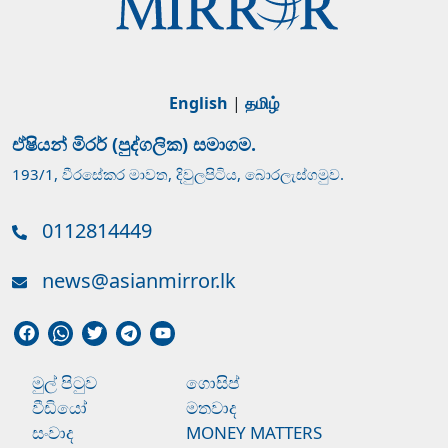
English
|
தமிழ்
ඒෂියන් මිරර් (පුද්ගලික) සමාගම.
193/1, වීරසේකර මාවත, දිවුලපිටිය, බොරලැස්ගමුව.
0112814449
news@asianmirror.lk
මුල් පිටුව
ගොසිප්
වීඩියෝ
මතවාද
සංවාද
MONEY MATTERS