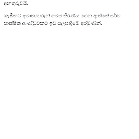
අනතුරුවයි.
කැබිනට් අමාත්‍යවරුන් මෙම තීරණය ගෙන ඇත්තේ සර්ව
පාක්ෂික ආණ්ඩුවකට ඉඩ සලසාදීමේ අරමුණින්.