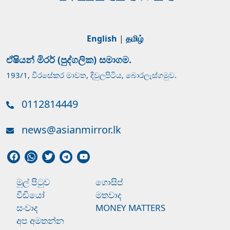
English
|
தமிழ்
ඒෂියන් මිරර් (පුද්ගලික) සමාගම.
193/1, වීරසේකර මාවත, දිවුලපිටිය, බොරලැස්ගමුව.
0112814449
news@asianmirror.lk
මුල් පිටුව
ගොසිප්
වීඩියෝ
මතවාද
සංවාද
MONEY MATTERS
අප අමතන්න