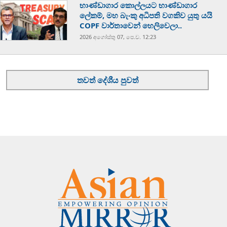
භාණ්ඩාගාර කොල්ලයට භාණ්ඩාගාර
ලේකම්, මහ බැංකු අධිපති වගකිව යුතු යයි
COPF වාර්තාවෙන් හෙලිවෙලා..
2026 අගෝස්‍තු 07, පෙ.ව. 12:23
තවත් දේශීය පුවත්