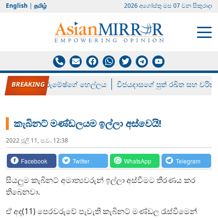
English
|
தமிழ்
2026 අගෝස්‍තු මස 07 වන සිකුරාදා
රන් ගෙනා රුමේෂ්ගේ හෙල්ලය
විජයදාසගේ පුත් රඛිත සහ චරිත්
කැබිනට් මණ්ඩලයම ඉල්ලා අස්වෙයි!
2022 ජූලි 11, ප.ව. 12:38
Facebook
Twitter
WhatsApp
Telegram
සියලුම කැබිනට් අමාත්‍යවරුන් ඉල්ලා අස්වීමට තීරණය කර
තිබෙනවා.
ඒ අද(11) පෙරවරුවේ පැවැති කැබිනට් මණ්ඩල රැස්වීමෙන්