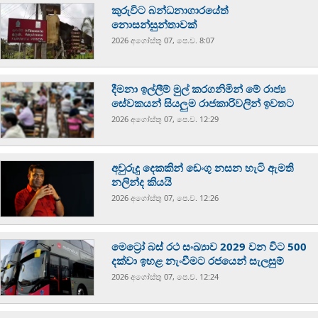
කුරුවිට බන්ධනාගාරයේත්
නොසන්සුන්තාවක්
2026 අගෝස්‍තු 07, පෙ.ව. 8:07
දීමනා ඉල්ලීම් මුල් කරගනිමින් මේ රාජ්‍ය
සේවකයන් සියලුම රාජකාරිවලින් ඉවතට
2026 අගෝස්‍තු 07, පෙ.ව. 12:29
අවුරුදු දෙකකින් ඩෙංගු නසන හැටි ඇමති
නලින්ද කියයි
2026 අගෝස්‍තු 07, පෙ.ව. 12:26
මෙට්‍රෝ බස් රථ සංඛ්‍යාව 2029 වන විට 500
දක්වා ඉහළ නැංවීමට රජයෙන් සැලසුම්
2026 අගෝස්‍තු 07, පෙ.ව. 12:24