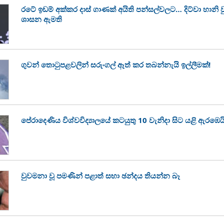
රටේ ඉඩම් අක්කර දාස් ගාණක් අයිති පන්සල්වලට… දිට්වා හානි
ශාසන ඇමති
ගුවන් තොටුපළවලින් සරුංගල් ඈත් කර තබන්නැයි ඉල්ලීමක්!
පේරාදෙණිය විශ්වවිද්‍යාලයේ කටයුතු 10 වැනිදා සිට යළි ඇරඹෙය
වුවමනා වූ පමණින් පළාත් සභා ඡන්දය තියන්න බෑ