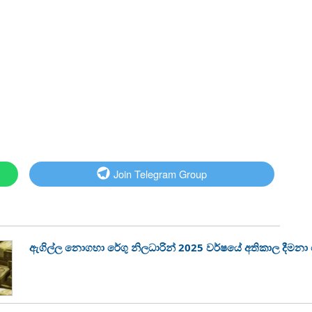
Join Telegram Group
ඇගිල්ල නොගහා රේගු නිලධාරින් 2025 වර්ෂයේ අතිකාල දීමන