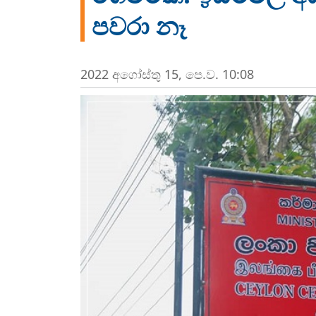
පවරා නෑ
2022 අගෝස්‍තු 15, පෙ.ව. 10:08