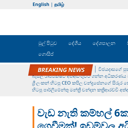
English
|
தமிழ்
මුල් පිටුව
දේශීය
දේශපාලන
ගොසිප්
රන් ගෙනා රුමේෂ්ගේ හෙල්ලය
විජයදාසගේ පුත
බැසිල් රාජපක්ෂව අත්අඩංගුවට ගන්න අධිකරණය ව
ශ්‍රී ලංකන් හිටපු CEO කපිල චන්ද්‍රසේනගේ සිරුර
හිටපු පාර්ලිමේන්තු මන්ත්‍රී චන්දන කත්‍රිආරච්චි අත
වැඩ නැති කම්හල් 6ක
ගෙවීමක්! ඉඩම්වල අය