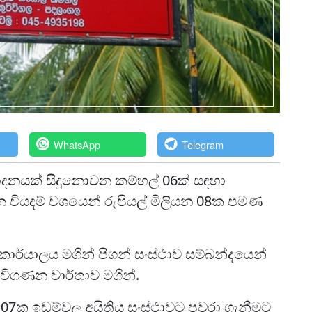
WhatsApp
Telegram
්පාදනයක් සිදුනොවන කම්හල් 06ක් සඳහා
ලන වියදම් වශයෙන් රුපියල් මිලියන 08ක පමණ
ාර්යාලය මගින් පිගන් සංස්ථාව සම්බන්දයෙන්
විගණන වාර්තාව මගින්.
න් 07ක ඉඩම්වල අයිතිය සංස්ථාවට පවරා ගැනීමට