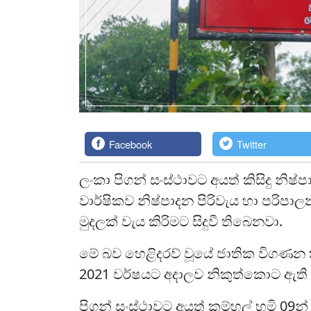
Facebook
Twitter
ලංකා පිගන් සංස්ථාවට අයත් කිසිදු නිෂ
වාර්ෂිකව නිෂ්පාදන පිරිවැය හා පරිපා
මුදලක් වැය කිරිමට සිදුවී තිබෙනවා.
මේ බව හෙළිදරව් වූයේ ජාතික විගණන ක
2021 වර්ෂයට අදාලව නිකුත්කොට ඇති 
පිගන් සංස්ථාවට අයත් කම්හල් භුමි 09