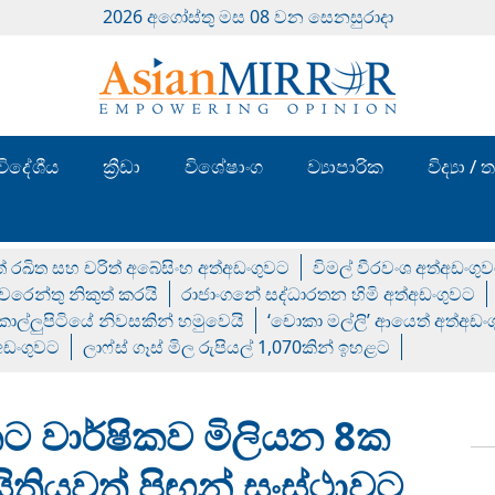
2026 අගෝස්‍තු මස 08 වන සෙනසුරාදා
විදේශීය
ක්‍රීඩා
විශේෂාංග
ව්‍යාපාරික
විද්‍යා 
් රඛිත සහ චරිත් අබේසිංහ අත්අඩංගුවට
විමල් වීරවංශ අත්අඩංගු
රෙන්තු නිකුත් කරයි
රාජාංගනේ සද්ධාරතන හිමි අත්අඩංගුවට
 කොල්ලුපිටියේ නිවසකින් හමුවෙයි
‘චොකා මල්ලි’ ආයෙත් අත්අඩං
්අඩංගුවට
ලාෆ්ස් ගෑස් මිල රුපියල් 1,070කින් ඉහළට
ට වාර්ෂිකව මිලියන 8ක
ිතියවත් පිඟන් සංස්ථාවට