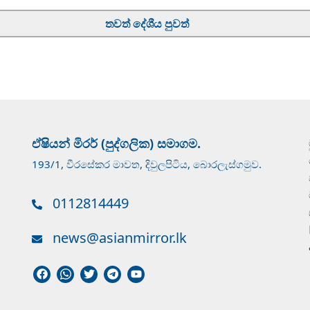
තවත් දේශීය පුවත්
ඒෂියන් මිරර් (පුද්ගලික) සමාගම.
193/1, වීරසේකර මාවත, දිවුලපිටිය, බොරලැස්ගමුව.
0112814449
news@asianmirror.lk