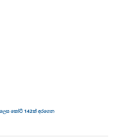
ා ලෙස කෝටි 142ක් අරගෙන