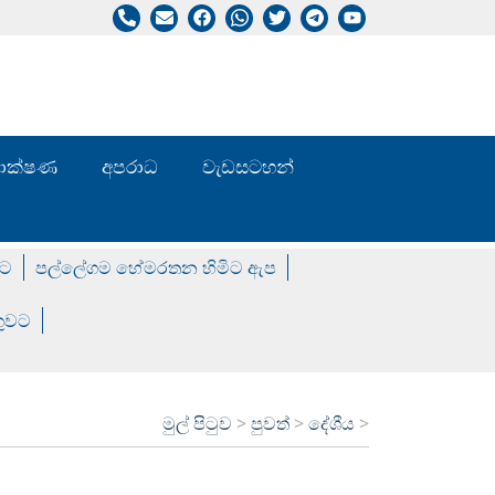
/ තාක්ෂණ
අපරාධ
වැඩසටහන්
වට
පල්ලේගම හේමරතන හිමිට ඇප
ගුවට
මුල් පිටුව
>
පුවත්
>
දේශීය
>