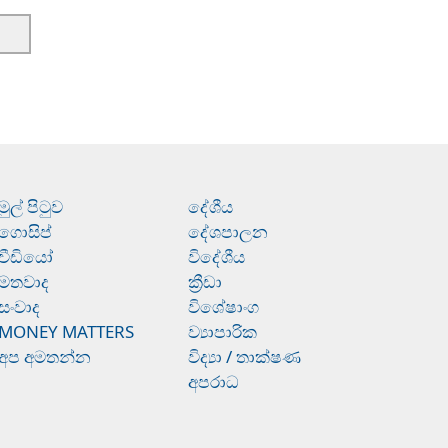
මුල් පිටුව
දේශීය
ගොසිප්
දේශපාලන
වීඩියෝ
විදේශීය
මතවාද
ක්‍රීඩා
සංවාද
විශේෂාංග
MONEY MATTERS
ව්‍යාපාරික
අප අමතන්න
විද්‍යා / තාක්ෂණ
අපරාධ