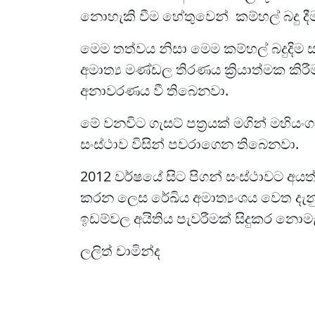
නොහැකි වීම හේතුවෙන් කම්හල් බදු දීම
මෙම තත්වය නිසා මෙම කම්හල් බදුදිම 
අමාත්‍ය මණ්ඩල තිරණය ක්‍රියාත්මක ක
අනාවරණය වී තිබෙනවා.
මේ වනවිට ගැසට් පත්‍රයක් මගින් මහ
සංස්ථාව විසින් පවරාගෙන තිබෙනවා.
2012 වර්ෂයේ සිට පිගන් සංස්ථාවට අයත්
කරන ලෙස රේඛිය අමාත්‍යංශය වෙත දැ
ඉඩම්වල අයිතිය පැවරීමක් සිදුකර නොම
ලලිත් චාමින්ද