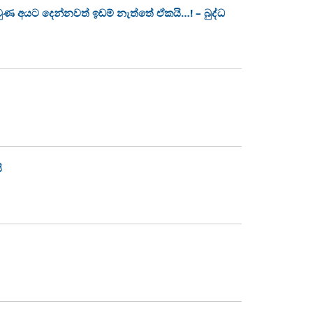
 වුණ අයට දෙන්නවත් ඉඩම් නැත්තේ ඒකයි…! – බුද්ධ
ි