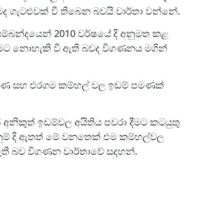
ද ගැටළුවක් වී තිබෙන බවයි වාර්තා වන්නේ.
සම්බන්දයෙන් 2010 වර්ෂයේ දි අනුමත කළ
ිරීමට නොහැකි වී ඇති බවද විගණනය මගින්
ියංගණ සහ එරගම කම්හල් වල ඉඩම් පමණක්
 අනිකුත් ඉඩම්වල අයිතිය පවරා දීමට කටයුතු
නුම් දි ඇතත් මේ වනතෙක් එම කම්හල්වල
ැති බව විගණන වාර්තාවේ සදහන්.