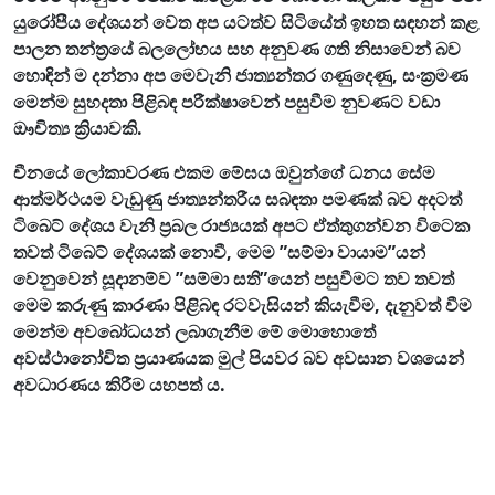
යුරෝපීය දේශයන් වෙත අප යටත්ව සිටියේත් ඉහත සඳහන් කළ
පාලන තන්ත්‍රයේ බලලෝභය සහ අනුවණ ගති නිසාවෙන් බව
හොඳින් ම දන්නා අප මෙවැනි ජාත්‍යන්තර ගණුදෙණු, සංක්‍රමණ
මෙන්ම සුහදතා පිළිබඳ පරීක්ෂාවෙන් පසුවීම නුවණට වඩා
ඖචිත්‍ය ක්‍රියාවකි.
චීනයේ ලෝකාවරණ එකම මේඝය ඔවුන්ගේ ධනය සේම
ආත්මර්ථයම වැඩුණු ජාත්‍යන්තරීය සබඳතා පමණක් බව අදටත්
ටිබෙට් දේශය වැනි ප්‍රබල රාජ්‍යයක් අපට ඒත්තුගන්වන විටෙක
තවත් ටිබෙට් දේශයක් නොවී, මෙම ”සම්මා වායාම”යන්
වෙනුවෙන් සූදානම්ව ”සම්මා සති”යෙන් පසුවීමට තව තවත්
මෙම කරුණු කාරණා පිළිබඳ රටවැසියන් කියැවීම, දැනුවත් වීම
මෙන්ම අවබෝධයන් ලබාගැනීම මේ මොහොතේ
අවස්ථානෝචිත ප්‍රයාණයක මුල් පියවර බව අවසාන වශයෙන්
අවධාරණය කිරීම යහපත් ය.