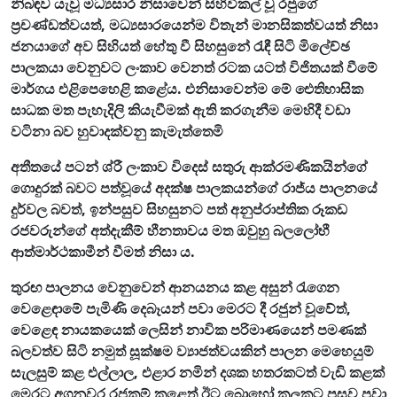
නිබඳව යැවූ මධ්‍යසාර නිසාවෙන් සිහිවිකල් වූ රජුගේ
ප්‍රචණ්ඩත්වයත්, මධ්‍යසාරයෙන්ම විතැන් මානසිකත්වයත් නිසා
ජනයාගේ අව සිහියත් හේතු වී සිහසුනේ රැඳී සිටි මිලේච්ඡ
පාලකයා වෙනුවට ලංකාව වෙනත් රටක යටත් විජිතයක් වීමේ
මාර්ගය එළිපෙහෙළි කළේය. එනිසාවෙන්ම මේ ඓතිහාසික
සාධක මත පැහැදිලි කියැවීමක් ඇති කරගැනීම මෙහිදී වඩා
වටිනා බව හුවාදක්වනු කැමැත්තෙමි
අතීතයේ පටන් ශ්රී ලංකාව විදෙස් සතුරු ආක්රමණිකයින්ගේ
ගොදුරක් බවට පත්වූයේ අදක්ෂ පාලකයන්ගේ රාජ්ය පාලනයේ
දුර්වල බවත්, ඉන්පසුව සිහසුනට පත් අනුප්රාප්තික රූකඩ
රජවරුන්ගේ අත්දැකීම් හීනතාවය මත ඔවුහු බලලෝභී
ආත්මාර්ථකාමීන් වීමත් නිසා ය.
තුරඟ පාලනය වෙනුවෙන් ආනයනය කළ අසුන් රැගෙන
වෙළෙඳාමේ පැමිණි දෙබෑයන් පවා මෙරට දී රජුන් වූවේත්,
වෙළෙඳ නායකයෙක් ලෙසින් නාවික පරිමාණයෙන් පමණක්
බලවත්ව සිටි නමුත් සූක්ෂම ව්‍යාජත්වයකින් පාලන මෙහෙයුම්
සැලසුම් කළ එල්ලාල, එළාර නමින් දශක හතරකටත් වැඩි කළක්
මෙරට අගනුවර රජකම් කළෙත් ඊට බොහෝ කලකට පසුව පවා