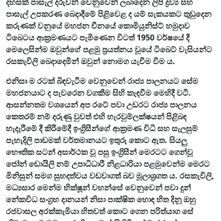
දහසක් පාසැල් දරුවන් වෙනුවෙන් ලබාදෙන ලිපි ද්‍රව්‍ය සහ
පාසැල් උපකරණ බෙදාදීමේ පිළිවෙළ ද යම් සැකයකට තුඩුදෙන
කරුණක් වනුයේ මහජන චීනයේ කොමියුනිස්ට් හමුදාව
ටිබෙටය ආක්‍රමණයට පැමිණෙන විටත් 1950 වර්ෂයේ දී
මෙලෙසින්ම ඔවුන්ගේ පළමු ප්‍රයත්නය වූයේ ටිබෙට් වැසියන්ට
රසකැවිලි බෙදාදෙමින් ඔවුන් නොමග යැවීම වීම ය.
එනිසා ම රටක් බිඳවැටීම වෙනුවෙන් රාජ්‍ය පාලනයට සේම
මහජනයාට ද පැවරෙන වගකීම සිහි කැඳවීම මෙහිදී වටී.
ආසන්නතම වශයෙන් අප රටේ පවා උඩරට රාජ්‍ය පාලනය
කෙතරම් නම් දරුණු වුවත් එහි හැරවුම්ලක්ෂයන් පිළිබඳ
හැදැරීමේ දී කිරීමේදී ඉංග්‍රිසීන්ගේ ආක්‍රමණ විධි සහ සැලසුම්
පැහැදිලි පාඩමක් වර්තමානයට ඉතුරු කොට ඇත. සියලු
භෞතික සටන් අසාර්ථක වූ පසු ඉංග්‍රිසීන් මෙරටට ගෙන්වූ
ජෝන් ඩොයිලි නම් උපාධිධාරී නිළධාරියා පළමුවෙන්ම මෙරට
මිනිසුන් සමග සුහදත්වය වඩවාගත් බව මූලාශ්‍රගත ය. රසකැවිලි,
මධ්‍යසාර මෙන්ම භික්ෂූන් වහන්සේ වෙනුවෙන් පවා දුන්
නේකවිධ සංග්‍රහ දානයන් නිසා පාක්ෂික හොඳ හිත දිනූ ඔහු
රජවාසල අරක්කැමියා හිතවත් කොට ගෙන පරිත්යාග සේ