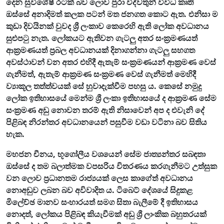
දෙන සුවිශේෂී රටක් බව ලොව පුරා විද්වතුන් විවිධ කෘති
ඔස්සේ අනාදිමත් කලක පටන් මත ජනගත කොට ඇත. එනිසා ම
කුඩා දිවයිනක් වුවද ශ්‍රී ලංකාව කෙරෙහි ඇති ලෝක අවධානය
සුළුපටු නැත. ලෝකයට ඇතිවන ගැටලු අතර සංක්‍රමණයත්
ආක්‍රමණයත් ප්‍රබල අවධානයක් දිනාගන්නා ගැටලු සහගත
අවස්ථාවන් වන අතර එහිදී ඇතැම් සංක්‍රමණයන් ආක්‍රමණ වෙස්
ගැනීමත්, ඇතැම් ආක්‍රමණ සංක්‍රමණ වෙස් ගැනීමත් මෙහිදී
ව්‍යාකූල තත්ත්වයක් සේ හුවාදැක්වීම පහසු ය. කෙසේ නමුදු
ලෝක ඉතිහාසයේ මෙන්ම ශ්‍රී ලංකා ඉතිහාසයේ ද ආක්‍රමණ සේම
සංක්‍රමණ අඩු නොවන තරම් ඇති නිසාවෙන් අප ද එවැනි දේ
පිළිබඳ නිරන්තර අවධානයෙන් පසුවීම වඩා වටිනා බව සිතිය
හැක.
මහජන චීනය, භූගෝලීය වශයෙන් සේම ජාත්‍යන්තර සබඳතා
ඔස්සේ ද තම බලාත්මක වපසරිය විතරණය කරගැනීමට උත්සුක
වන ලොව ප්‍රධානතම රාජ්‍යයක් ලෙස කාගේත් අවධානය
නොඅඩුව ලබන බව අවිවාදිත ය. ටිබෙට් දේශයේ සිදුකළ
මිලේච්ඡ මානව සංහාරයත් සමග සිතා බැලීමේ දී ඉතිහාසය
නොදත්, ලෝකය පිළිබඳ කියැවීමක් අඩු ශ්‍රී ලාංකික බහුතරයක්