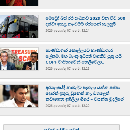
මෙට්‍රෝ බස් රථ සංඛ්‍යාව 2029 වන විට 500
දක්වා ඉහළ නැංවීමට රජයෙන් සැලසුම්
2026 අගෝස්‍තු 07, පෙ.ව. 12:24
භාණ්ඩාගාර කොල්ලයට භාණ්ඩාගාර
ලේකම්, මහ බැංකු අධිපති වගකිව යුතු යයි
COPF වාර්තාවෙන් හෙලිවෙලා..
2026 අගෝස්‍තු 07, පෙ.ව. 12:23
අරගලයේදී නාමල්ට පැනලා යන්න පස්ස‍ා
දොරක් ඉතුරු වුනෙත් නෑ, වහලෙත්
කඩාගෙන ඉගිලිලා ගියේ – වසන්ත මුදලිගේ
2026 අගෝස්‍තු 07, පෙ.ව. 12:20