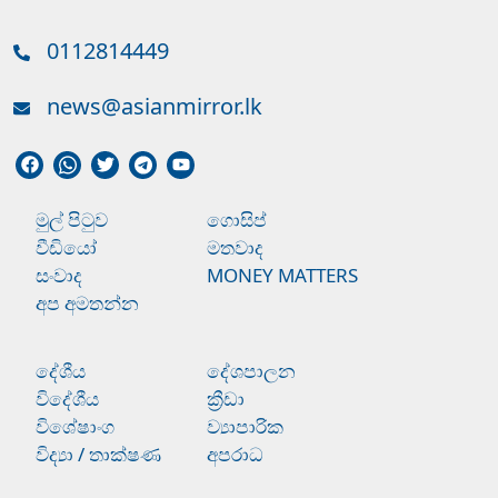
0112814449
news@asianmirror.lk
මුල් පිටුව
ගොසිප්
වීඩියෝ
මතවාද
සංවාද
MONEY MATTERS
අප අමතන්න
දේශීය
දේශපාලන
විදේශීය
ක්‍රීඩා
විශේෂාංග
ව්‍යාපාරික
විද්‍යා / තාක්ෂණ
අපරාධ