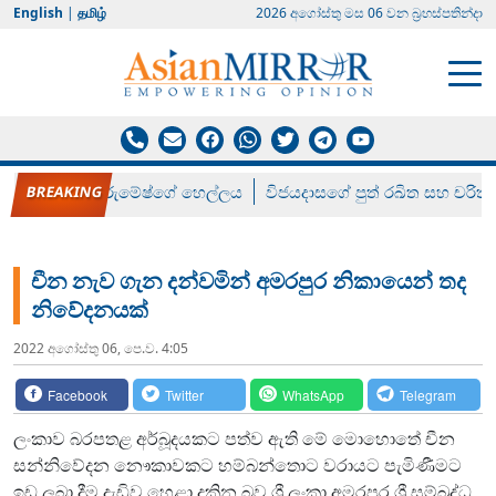
English
|
தமிழ்
2026 අගෝස්‍තු මස 06 වන බ්‍රහස්පතින්දා
රන් ගෙනා රුමේෂ්ගේ හෙල්ලය
විජයදාසගේ පුත් රඛිත සහ චරිත්
චීන නැව ගැන දන්වමින් අමරපුර නිකායෙන් තද
නිවේදනයක්
2022 අගෝස්‍තු 06, පෙ.ව. 4:05
Facebook
Twitter
WhatsApp
Telegram
ලංකාව බරපතළ අර්බූදයකට පත්ව ඇති මේ මොහොතේ චීන
සන්නිවේදන නෞකාවකට හම්බන්තොට වරායට පැමිණීමට
ඉඩ ලබා දීම දැඩිව හෙළා දකින බව ශ්‍රී ලංකා අමරපුර ශ්‍රී සම්බුද්ධ