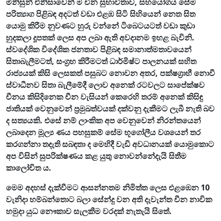
මිනිසුන් එනිසාවෙන් ම චීන සුභාවිතාව, සහයෝගය සේම
පරිත්‍යාග පිළිබඳ අදටත් වඩා එළඹ සිටි සිහියෙන් නෙත සිත
යොමු කිරීම නුවණට හුරු වන්නේ ටිබෙටයටත් වඩා කුඩා
හුදකලා දූපතක් ලෙස අප ලබා ඇති අවදානම ඉහළ බැවිනි.
ස්වදේශික විදේශික ජනතාව පිළිබඳ සමානාත්මතාවයෙන්
සිතාබැලීමටත්, සංග්‍රහ කිරීමටත් ධාර්මිෂ්ට පාලනයක් සහිත
රාජ්‍යයක් කිසි ලෙසකත් පසුබට නොවන අතර, පක්ෂග්‍රාහී නොවී
ස්වාධීනව සිතා බැලීමේදී ලොව අනෙක් රටවලට සාපේක්ෂව
චීනය කිසිදිනෙක චීන වැසියන් කෙරෙහි තරම් අනෙක් කිසිඳු
ජාතියක් වෙනුවෙන් ප්‍රමුඛත්වයක් දක්වනු දැකීමට ලැබී නැති බව
ද සත්‍යයකි. එසේ නම් ලාංකික අප වෙනුවෙන් නිරන්තයෙන්
ලබාදෙන මූල්‍ය ණය පහසුකම් සේම භූගෝලීය වශයෙන් තර
කරගන්නා තදැති සබඳතා ද මෙහිදී වැඩි අවධානයක් යොමුකොට
අප විසින් සුපරික්ෂණය කළ යුතු නොවන්නේදැයි සිතීම
කාලෝචිත ය.
මෙම අදහස් දැක්වීමට ආසන්නතම නිමිත්ත ලෙස එළඹෙන 10
වැනිදා හම්බන්තොට බලා සේන්දු වන අති දැවැන්ත චීන නාවික
හමුදා යුධ නෞකාව සැලකීම වරදක් නැතැයි සිතේ.