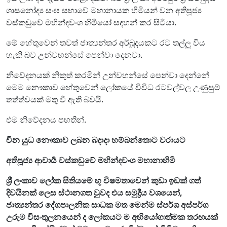
ශාසනෝද්‍ය සංඝ සභාවේ මහානායක හිමියන් වන අතිපූජ්‍ය
වස්කඩුවේ මහින්දවංශ හිමියෝ සදහන් කර සිටියා.
මේ හේතුවෙන් තවත් ජාත්‍යන්තර අර්බූදයකට රට තල්ලු විය
හැකි බව උන්වහන්සේ පෙන්වා දෙනවා.
නිවේදනයක් නිකුත් කරමින් උන්වහන්සේ පෙන්වා දෙන්නේ
මෙම නෞකාව හේතුවෙන් ලෝකයේ විවිධ රටවල්වල උණුසුම්
තත්ත්වයක් මතු වී ඇති බවයි.
එම නිවේදනය පහතින්.
චීන යුධ නෞකාව ලබන බදාදා හම්බන්තොට වරායට
අතිපූජ්‍ය ආචාර්‍ය වස්කඩුවේ මහින්දවංශ මහානාහිමි
ශ්‍රී ලංකාව ලෝක සිතියමේ භූ විෂමතාවෙන් කුඩා ඉඩක් ගත්
දිවයිනක් ලෙස ස්ථානගත වුවද එය සමුද්‍රීය වශයෙන්,
ජාත්‍යන්තර දේශපාලනික සාධක මත මෙන්ම ස්පර්ශ අස්පර්ශ
උරුම විසංතුලනයෙන් ද ලෝකයට ම අභියෝගාත්මක තරඟයක්