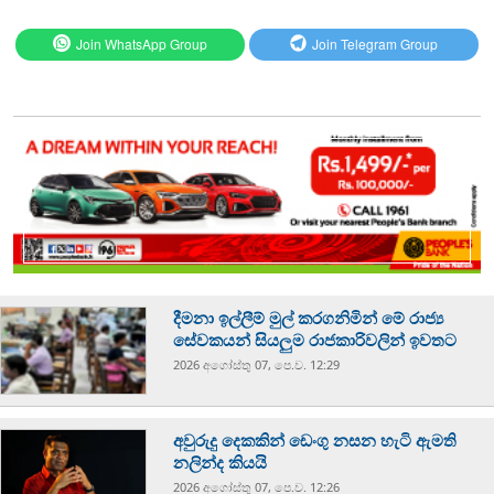
Join WhatsApp Group
Join Telegram Group
දීමනා ඉල්ලීම් මුල් කරගනිමින් මේ රාජ්‍ය
සේවකයන් සියලුම රාජකාරිවලින් ඉවතට
2026 අගෝස්‍තු 07, පෙ.ව. 12:29
අවුරුදු දෙකකින් ඩෙංගු නසන හැටි ඇමති
නලින්ද කියයි
2026 අගෝස්‍තු 07, පෙ.ව. 12:26