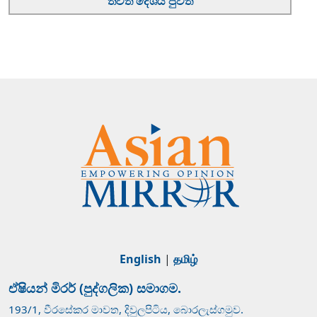
තවත් දේශීය පුවත්
English
|
தமிழ்
ඒෂියන් මිරර් (පුද්ගලික) සමාගම.
193/1, වීරසේකර මාවත, දිවුලපිටිය, බොරලැස්ගමුව.