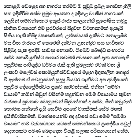
කොළඹ වෙළෙඳ අග නගරය තරමට ම ප්‍රමුඛ ප්‍රබල ගොඩනැගිලි
සහ ඉදිකිරීම් සේම ප්‍රමුඛ ආයතන ද ඉදිකළ වාණිජ නගරයක්
ලෙසින් හම්බන්තොට ඉකුත් රාජ්‍ය කාලයන්හි සුපෝෂිත නමුදු
ජාතික වශයෙන් එම පුරවරයේ සිදුවන වටිනාකමක් ඇතැයි
සිතිය හැකි කිසිඳු ව්‍යාපෘතියක්, උත්සවයක් දැකීමට නොලැබීම
මත චීන රාජ්‍යය ඒ කෙරෙහි දක්වන උනන්දුව සහ භාවිතාව
පිළිබඳ සැක ඉපදීම සාවද්‍ය නොවේ. ටිබෙට් බෞද්ධ සංහාරය
සේම කොමියුනිස්ට් සංහාර තවමත් අවසානයක් දැක නොමැති
පසුබිමක පාරිශුද්ධ ධර්මය රැකී ඇති ප්‍රබලතම රටක් වන ශ්‍රී
ලංකාව මිලේච්ඡ කොමියුනිස්ට්වාදයේ මීළඟ දිගුකාලීන ගොදුර
වී ඇත්නම් ඒ වෙනුවෙන් සුදුසු පියවර ගැනීමට අප අවදියෙන්
පසුවීම දේශප්‍රේමීත්වය ප්‍රකට කරවන්නකි. එනිසා ”සම්මා
වායාම” නමින් ඔවුන් විසින්ම හදුන්වන මෙම ව්‍යායාමය කුමන
රාජ්‍යයේ සුවතාව වෙනුවෙන් සිදුවන්නක් ද සේම, මින් කවුරුන්
නොමග යන්නේ දැයි සෙවීම අපගේ වගකීමක් සේම මහත්
අයිතිවාසිකමකි. විශේෂයෙන්ම අද දවසේ පවා මෙම ”සම්මා
වායාම” නම් වැඩසටහන යටතේ හම්බන්තොට ප්‍රාදේශීය පවුල්
දෙදහසකට පමණ බෙදාදෙන වියළි සලාක පරිත්‍යාගයන් සේම,