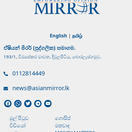
English
|
தமிழ்
ඒෂියන් මිරර් (පුද්ගලික) සමාගම.
193/1, වීරසේකර මාවත, දිවුලපිටිය, බොරලැස්ගමුව.
0112814449
news@asianmirror.lk
මුල් පිටුව
ගොසිප්
වීඩියෝ
මතවාද