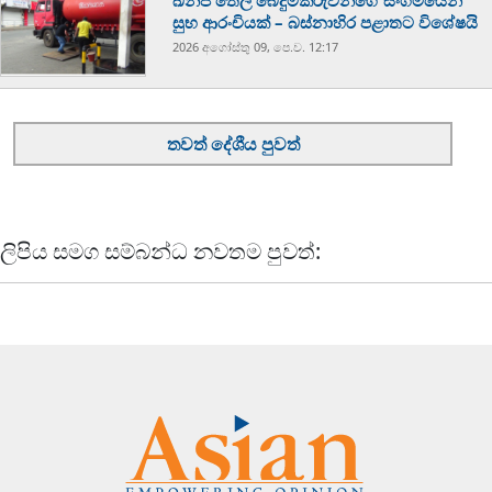
ඛනිජ තෙල් බෙදුම්කරුවන්ගේ සංගමයෙන්
සුභ ආරංචියක් – බස්නාහිර පළාතට විශේෂයි
2026 අගෝස්‍තු 09, පෙ.ව. 12:17
තවත් දේශීය පුවත්
ලිපිය සමග සම්බන්ධ නවතම පුවත්: