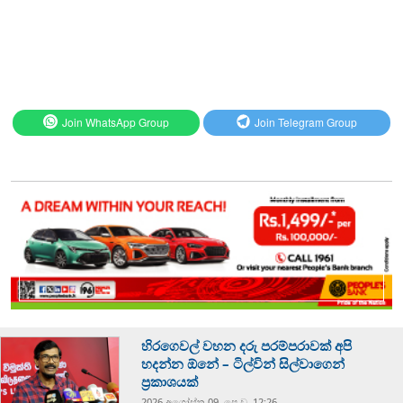
Join WhatsApp Group
Join Telegram Group
හිරගෙවල් වහන දරු පරම්පරාවක් අපි
හදන්න ඕනේ – ටිල්වින් සිල්වාගෙන්
ප්‍රකාශයක්
2026 අගෝස්‍තු 09, පෙ.ව. 12:26