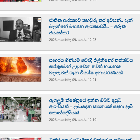
ජාතික ආරක්‍ෂාව තහවුරු කර අවසන්.. දැන්
බලන්නේ මහජන ආරක්‍ෂාවයි.. – අරුණ
ජයසේකර
2026 අගෝස්‍තු 09, පෙ.ව. 12:23
සාගරය ගිනියම් වෙද්දී එල්නිනෝ තත්ත්වය
හේතුවෙන් උදාවෙන තවත් භයානක
බලපෑමක් ගැන විශේෂ අනාවරණයක්
2026 අගෝස්‍තු 09, පෙ.ව. 12:21
ඇගලුම් ක්ෂේත්‍රයේ ඉන්න ඔබට අසුබ
ආරංචියක් – ලබාදෙන සහනයක් සඳහා දැඩි
කොන්දේසියක්
2026 අගෝස්‍තු 09, පෙ.ව. 12:19