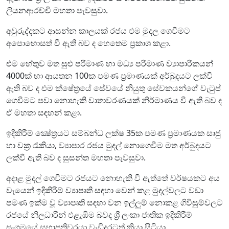
ලියනආරච්චි මහතා පැවසුවා.
අවුරුද්දකට ආසන්න කාලයක් රජය එම මුදල ගෙවීමට
අපොහොසත් වී ඇති බව ද හෙතෙම ප්‍රකාශ කළා.
එම හේතුව මත සුළු පරිමාණ හා මධ්‍ය පරිමාණ ව්‍යාපාරිකයන්
4000ක් හා ආයතන 100ක පමණ ප්‍රමාණයක් අර්බුදයට ලක්වී
ඇති බව ද එම ක්ෂේත්‍රයේ සේවයේ නියුතු සේවකයන්ගේ වැටුප්
ගෙවීමට පවා නොහැකි වාතාවරණයක් නිර්මාණය වී ඇති බව ද
ඒ මහතා සඳහන් කළා.
ඉදිකිරීම් ක්‍ෂේත්‍රයට සම්බන්ධ ලක්ෂ 35ක පමණ ප්‍රමාණයක සෘජු
හා වක්‍ර රැකියා, ව්‍යාපාර රජය මුදල් නොගෙවීම මත අර්බුදයට
ලක්වී ඇති බව ද සුසන්ත මහතා පැවසුවා.
අදාළ මුදල් ගෙවීමට රජයට නොහැකි වී ඇත්තේ වර්ෂයකට අය
වැයෙන් ඉදිකිරීම් ව්‍යාපෘති සඳහා වෙන් කළ මුදල්වලට වඩා
පමණ ඉක්ම වූ ව්‍යාපෘති සඳහා වන ඉල්ලුම් නොකළ ගිවිසුම්වලට
රජයේ නිලධාරීන් එළැඹීම බවද ශ්‍රී ලංකා ජාතික ඉදිකිරීම්
සංගමයේ සභාපතිවරයා වැඩිදුරටත් කියා සිටියා.