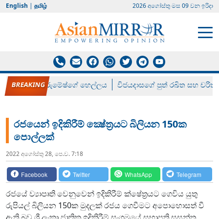
English
|
தமிழ்
2026 අගෝස්‍තු මස 09 වන ඉරිදා
රන් ගෙනා රුමේෂ්ගේ හෙල්ලය
විජයදාසගේ පුත් රඛිත සහ චරිත්
රජයෙන් ඉදිකිරීම් ක්‍ෂේත්‍රයට බිලියන 150ක
පොල්ලක්
2022 අගෝස්‍තු 28, පෙ.ව. 7:18
Facebook
Twitter
WhatsApp
Telegram
රජයේ ව්‍යාපෘති වෙනුවෙන් ඉදිකිරීම් ක්ෂේත්‍රයට ගෙවිය යුතු
රුපියල් බිලියන 150ක මුදලක් රජය ගෙවීමට අපොහොසත් වී
ඇති බව ශ්‍රී ලංකා ජාතික ඉදිකිරීම් සංගමයේ සභාපති සුසන්ත