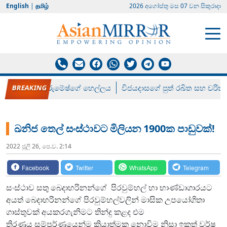
English
|
தமிழ்
2026 අගෝස්‍තු මස 07 වන සිකුරාදා
රන් ගෙනා රුමේෂ්ගේ හෙල්ලය
විජයදාසගේ පුත් රඛිත සහ චරිත්
ඛනිජ තෙල් සංස්ථාවට මිලියන 1900ක පාඩුවක්!
2022 ජූලි 26, පෙ.ව. 2:14
Facebook
Twitter
WhatsApp
Telegram
සංස්ථාව සතු බෙදාහරිනන්ගේ පිරවුම්හල් හා භාණ්ඩාගාරයට
අයත් බෙදාහරිනන්ගේ පිරවුම්හල්වලින් මාසික උපයෝගිතා
ගාස්තුවක් අයකරගැනිමට තින්දු කළද එම
තිරණය සම්පුර්ණයෙන්ම ක්‍රියාත්මක නොවිම නිසා ඉකුත් වර්ෂ