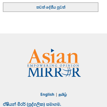
තවත් දේශීය පුවත්
English
|
தமிழ்
ඒෂියන් මිරර් (පුද්ගලික) සමාගම.