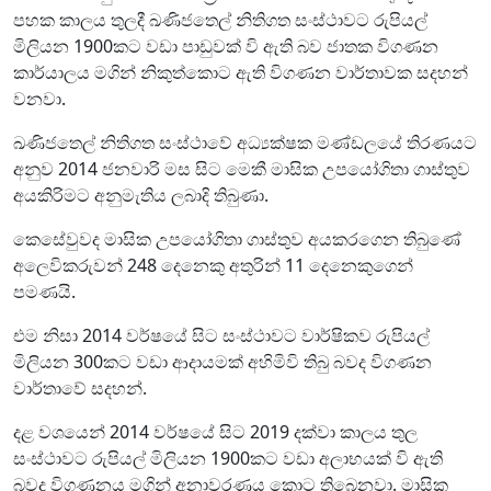
පහක කාලය තුලදී ඛණිජතෙල් නිතිගත සංස්ථාවට රුපියල්
මිලියන 1900කට වඩා පාඩුවක් වි ඇති බව ජාතක විගණන
කාර්යාලය මගින් නිකුත්කොට ඇති විගණන වාර්තාවක සදහන්
වනවා.
ඛණිජතෙල් නිතිගත සංස්ථාවේ අධ්‍යක්ෂක මණ්ඩලයේ තිරණයට
අනුව 2014 ජනවාරි මස සිට මෙකී මාසික උපයෝගිතා ගාස්තුව
අයකිරිමට අනුමැතිය ලබාදි තිබුණා.
කෙසේවුවද මාසික උපයෝගිතා ගාස්තුව අයකරගෙන තිබුණේ
අලෙවිකරුවන් 248 දෙනෙකු අතුරින් 11 දෙනෙකුගෙන්
පමණයි.
එම නිසා 2014 වර්ෂයේ සිට සංස්ථාවට වාර්ෂිකව රුපියල්
මිලියන 300කට වඩා ආදායමක් අහිමිවි තිබු බවද විගණන
වාර්තාවේ සදහන්.
දළ වශයෙන් 2014 වර්ෂයේ සිට 2019 දක්වා කාලය තුල
සංස්ථාවට රුපියල් මිලියන 1900කට වඩා අලාභයක් වි ඇති
බවද විගණනය මගින් අනාවරණය කොට තිබෙනවා. මාසික