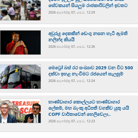
සේවකයන් සියලුම රාජකාරිවලින් ඉවතට
2026 අගෝස්‍තු 07, පෙ.ව. 12:29
අවුරුදු දෙකකින් ඩෙංගු නසන හැටි ඇමති
නලින්ද කියයි
2026 අගෝස්‍තු 07, පෙ.ව. 12:26
මෙට්‍රෝ බස් රථ සංඛ්‍යාව 2029 වන විට 500
දක්වා ඉහළ නැංවීමට රජයෙන් සැලසුම්
2026 අගෝස්‍තු 07, පෙ.ව. 12:24
භාණ්ඩාගාර කොල්ලයට භාණ්ඩාගාර
ලේකම්, මහ බැංකු අධිපති වගකිව යුතු යයි
COPF වාර්තාවෙන් හෙලිවෙලා..
2026 අගෝස්‍තු 07, පෙ.ව. 12:23