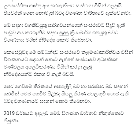
උපයෝගිතා ගාස්තු අය කරගැනිමට සංස්ථාව විසින් ඵලදායි
පියවරක් ගෙන නොමැති බවද විගණන වාර්තාවේ දැක්වෙනවා.
මේ සදහා වගකිවයුතු පාර්ශවයන්ගෙන් සංස්ථාවට සිදුවී ඇති
පාඩුව අය කරගැනිම සදහා සුදුසු ක්‍රියාමාර්ග ගතයුතු බවට
විගණනය මගින් නිර්දේශ කොට තිබෙනවා.
කෙසේවුවද මේ සම්බන්දව සංස්ථාවේ කළමණාකාරිත්වය විසින්
විගණනයට සදහන් කොට ඇත්තේ සංස්ථාවේ අධ්‍යක්ෂක
මණ්ඩලය අලෙවිකරණය විසින් කරනු ලැබු
නිර්දේශයන්ට එකඟ වී නැති බවයි.
පෙර ගෙවිමේ තීරණයේ අපහැදිලි බව හා පරස්පර බව සඳහන්
කරමින් මෙම ගෙවිම් පිළිබද සියලු තිරණ අවලංගුවී ගොස් ඇති
බවද විගණනයට සදහන් කොට තිබෙනවා.
2019 වර්ෂයට අදාලව මෙම විගණන වාර්තාව නිකුත්කොට
තිබුණා.