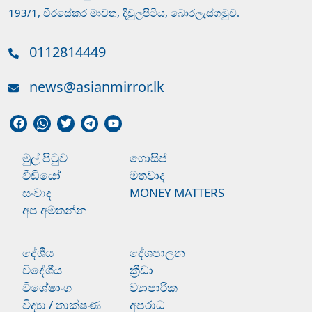
193/1, වීරසේකර මාවත, දිවුලපිටිය, බොරලැස්ගමුව.
0112814449
news@asianmirror.lk
මුල් පිටුව
ගොසිප්
වීඩියෝ
මතවාද
සංවාද
MONEY MATTERS
අප අමතන්න
දේශීය
දේශපාලන
විදේශීය
ක්‍රීඩා
විශේෂාංග
ව්‍යාපාරික
විද්‍යා / තාක්ෂණ
අපරාධ