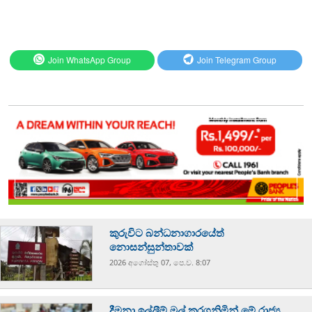
Join WhatsApp Group
Join Telegram Group
කුරුවිට බන්ධනාගාරයේත්
නොසන්සුන්තාවක්
2026 අගෝස්‍තු 07, පෙ.ව. 8:07
දීමනා ඉල්ලීම් මුල් කරගනිමින් මේ රාජ්‍ය