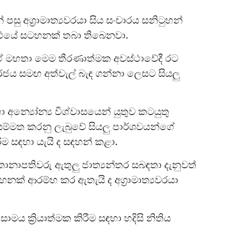
පසු අග්‍රාමාත්‍යවරයා සිය සංචාරය සනිටුහන්
රන්ථයේ සටහනක් තබා තිබෙනවා.
 ඒ මහතා මෙම තීරණාත්මක අවස්ථාවේදී රට
ජය සමඟ අත්වැල් බැඳ ගන්නා ලෙසට සියලු
ා අන්‍යෝන්‍ය විශ්වාසයෙන් යුතුව කටයුතු
සම්මත කරනු ලැබුවේ සියලු පාර්ශවයන්ගේ
ීම සඳහා යැයි ද සඳහන් කළා.
නාපතිවරු ඇතුලු ජාත්‍යන්තර සබඳතා දැනුවත්
 ආරම්භ කර ඇතැයි ද අග්‍රාමාත්‍යවරයා
ාමය ක්‍රියාත්මක කිරීම සඳහා හදිසි නිතිය