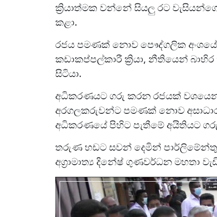
ක්‍රියාත්මක වන්නේ සියලු රට වැසියන
කළා.
රජය පමණක් නොව පෞද්ගලික අංශයේ ක්‍
කඩාකප්පල්කාරී ක්‍රියා, නීතියෙන් බාහි
සිටියා.
අධිකරණයට ගරු කරන රජයක් වශයෙන් අ
අරගලකරුවන්ට පමණක් නොව අසාධාර
අධිකරණයේ පිහිට පැතීමේ අයිතියට 
තරුණ හඩට සවන් දෙමින් පාර්ලිමේන්තු
අග්‍රාමාත්‍ය දිනේෂ් ගුණවර්ධන මහතා වැඩි