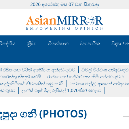
2026 අගෝස්‍තු මස 07 වන සිකුරාදා
විදේශීය
ක්‍රීඩා
විශේෂාංග
ව්‍යාපාරික
විද්‍යා 
් රඛිත සහ චරිත් අබේසිංහ අත්අඩංගුවට
විමල් වීරවංශ අත්අඩංගු
රෙන්තු නිකුත් කරයි
රාජාංගනේ සද්ධාරතන හිමි අත්අඩංගුවට
 කොල්ලුපිටියේ නිවසකින් හමුවෙයි
‘චොකා මල්ලි’ ආයෙත් අත්අඩං
්අඩංගුවට
ලාෆ්ස් ගෑස් මිල රුපියල් 1,070කින් ඉහළට
ැඳපුදා ගනී (PHOTOS)