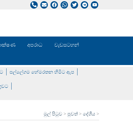
/ තාක්ෂණ
අපරාධ
වැඩසටහන්
වට
පල්ලේගම හේමරතන හිමිට ඇප
ගුවට
මුල් පිටුව
>
පුවත්
>
දේශීය
>