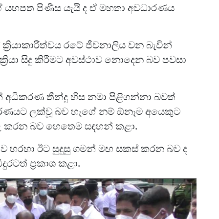
්ගේ යහපත පිණිස යැයි ද ඒ මහතා අවධාරණය
රියාකාරීත්වය රටේ ජීවනාලිය වන බැවින්
ර ක්‍රියා සිදු කිරීමට අවස්ථාව නොදෙන බව පවසා
ධිකරණ තීන්දු හිස නමා පිළිගන්නා බවත්
ණයට ලක්වූ බව හැගේ නම් ඕනෑම අයෙකුට
ගරු කරන බව හෙතෙම සඳහන් කළා.
ව හරහා ඊට සුදුසු ගමන් මඟ සකස් කරන බව ද
දුරටත් ප්‍රකාශ කළා.