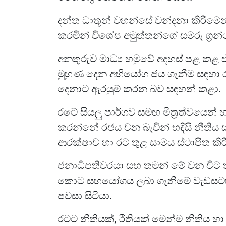
දන්ත ධාතූන් වහන්සේ වන්දනා කිරීමෙන් 
කරමින් විශේෂ අමුත්තන්ගේ සමරු ග්‍
අනතුරුව මාධ්‍ය හමුවේ අදහස් පළ කළ
මුහුණ දෙන අභියෝග ජය ගැනීම සඳහා ර
දෙනාට ඇරයුම් කරන බව සඳහන් කළා.
රටේ සියලු පාර්ශව සමඟ මිත්‍රත්වයෙන් හ
කරන්නේ රජය වන බැවින් හදිසි නීතිය 
ආරක්ෂාව හා රට තුළ සාමය ස්ථාපිත කිර
ජනාධිපතිවරයා සහ තමන් මේ වන විට තා
කොට සහයෝගය ලබා ගැනීමේ වැඩසටහනක්
පවසා සිටියා.
රටට නීතියක්, රීතියක් මෙන්ම නීතිය හා ස