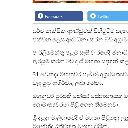
Facebook
Twitter
සර්ව පාක්ෂික ආණ්ඩුවක් පිහිටුවීම 
එක්වන ලෙස ආරාධනා කරන බව අග්‍රාමා
පාර්ලිමේන්තු පළමු සැසි වාරයේදී ජනාධ
ඇරයුම් කරන බව ද ඒ මහතා සඳහන් කළ
31 වෙනිදා මහනුවර පැමිණි අග්‍රාමාත්‍යව
වැද පුදා ආශිර්වාද ලබා ගත්තා.
මහනුවර පුරපති කේසර සේනානායක මහතා විස
අග්‍රාමාත්‍යවරයා පිළි ගෙන තිබෙනවා.
ශ්‍රී දළදා මාලිගාවේදී ඒ මහතා පිළිගන
මහේන්ද්‍ර රත්වත්ත මහතා විසින්.