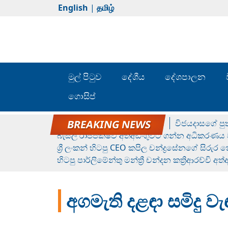
English
|
தமிழ்
මුල් පිටුව
දේශීය
දේශපාලන
ගොසිප්
රන් ගෙනා රුමේෂ්ගේ හෙල්ලය
විජයදාසගේ පුත
බැසිල් රාජපක්ෂව අත්අඩංගුවට ගන්න අධිකරණය ව
ශ්‍රී ලංකන් හිටපු CEO කපිල චන්ද්‍රසේනගේ සිරුර
හිටපු පාර්ලිමේන්තු මන්ත්‍රී චන්දන කත්‍රිආරච්චි අත
අගමැති දළඳා සමිදු ව