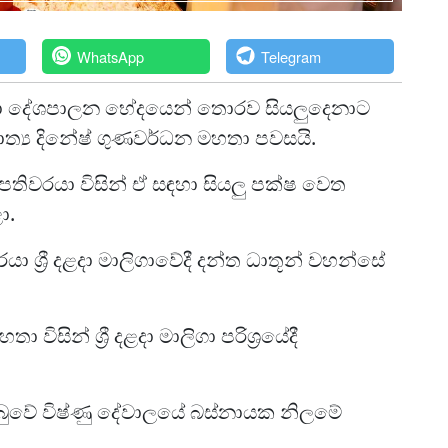
WhatsApp
Telegram
සඳහා දේශපාලන භේදයෙන් තොරව සියලුදෙනාට
ත්‍ය දිනේෂ් ගුණවර්ධන මහතා පවසයි.
ිපතිවරයා විසින් ඒ සඳහා සියලු පක්ෂ වෙත
ා.
රයා ශ්‍රී දළදා මාලිගාවේදී දන්ත ධාතූන් වහන්සේ
ින් ශ්‍රී දළදා මාලිගා පරිශ්‍රයේදී
ු ලැබුවේ විෂ්ණු දේවාලයේ බස්නායක නිලමේ