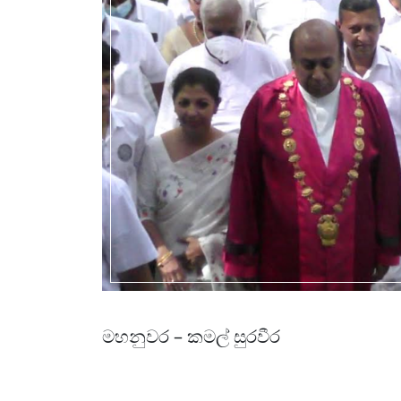
මහනුවර – කමල් සුරවීර