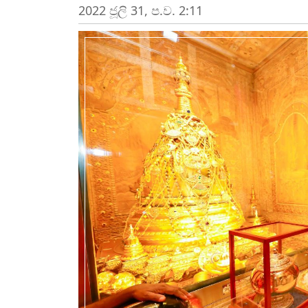
2022 ජූලි 31, ප.ව. 2:11