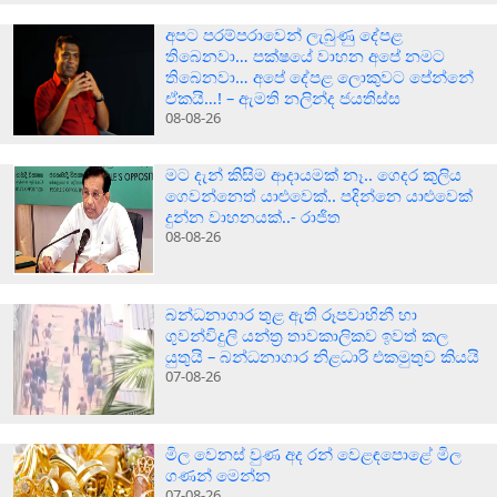
අපට පරම්පරාවෙන් ලැබුණු දේපළ
තිබෙනවා… පක්ෂයේ වාහන අපේ නමට
තිබෙනවා… අපේ දේපළ ලොකුවට පේන්නේ
ඒකයි…! – ඇමති නලින්ද ජයතිස්ස
08-08-26
මට දැන් කිසිම ආදායමක් නෑ.. ගෙදර කුලිය
ගෙවන්නෙත් යාළුවෙක්.. පදින්නෙ යාළුවෙක්
දුන්න වාහනයක්..- රාජිත
08-08-26
බන්ධනාගාර තුළ ඇති රූපවාහිනී හා
ගුවන්විදුලි යන්ත්‍ර තාවකාලිකව ඉවත් කල
යුතුයි – බන්ධනාගාර නිළධාරි එකමුතුව කියයි
07-08-26
මිල වෙනස් වුණ අද රන් වෙළඳපොළේ මිල
ගණන් මෙන්න
07-08-26