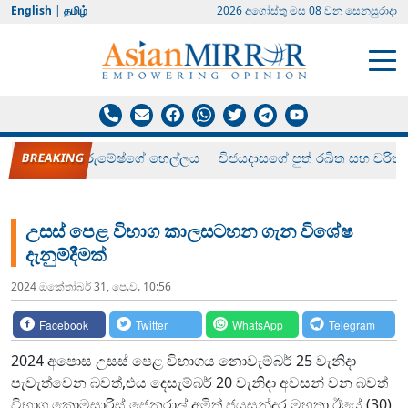
English
|
தமிழ்
2026 අගෝස්‍තු මස 08 වන සෙනසුරාදා
රන් ගෙනා රුමේෂ්ගේ හෙල්ලය
විජයදාසගේ පුත් රඛිත සහ චරිත්
උසස් පෙළ විභාග කාලසටහන ගැන විශේෂ
දැනුම්දීමක්
2024 ඔක්‍තෝබර් 31, පෙ.ව. 10:56
Facebook
Twitter
WhatsApp
Telegram
2024 අපොස උසස් පෙළ විභාගය නොවැම්බර් 25 වැනිදා
පැවැත්වෙන බවත්,එය දෙසැම්බර් 20 වැනිදා අවසන් වන බවත්
විභාග කොමසාරිස් ජෙනරාල් අමිත් ජයසුන්දර මහතා ඊයේ (30)