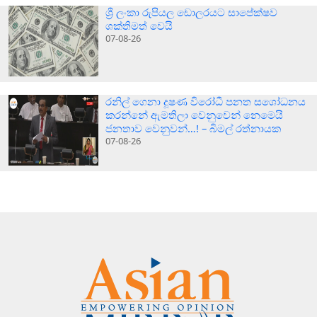
ශ්‍රී ලංකා රුපියල ඩොලරයට සාපේක්ෂව
ශක්තිමත් වෙයි
07-08-26
රනිල් ගෙනා දූෂණ විරෝධී පනත සශෝධනය
කරන්නේ ඇමතිලා වෙනුවෙන් නෙමෙයි
ජනතාව වෙනුවන්…! – බිමල් රත්නායක
07-08-26