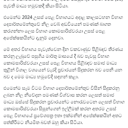
පැවති මාධ්‍ය හමුවකදී කියා සිටියා.
එමෙන්ම 2024 උසස් පෙළ විභාගයට අදාළ කාලසටහන විභාග
දෙපාර්තමේන්තුවේ නිල වෙබ් අඩවියෙන් පමණක් බාගත
කරගන්නා ලෙස විභාග කොමසාරිස්වරයා උසස් පෙළ
අපේක්ෂකයින්ට දැනුම් දෙනවා.
මේ අතර විභාගය පැවැත්වෙන දින වකවාණුව පිළිබඳව තීරණය
කරනු ලැබුවේ පසුගිය මාර්තු මාසයේ දී බව පැවසු විභාග
කොමසාරිස්වරයා උසස් පෙළ විභාගය පිළිබඳව සමාජ මාධ්‍ය
තුළින් විශාල වශයෙන් වැරදි ප්‍රචාරයන් සිදුකරන බව පෙනී යන
බව ද මෙම මාධ්‍ය හමුවේදී සඳහන් කළා.
එමෙන්ම සෑම විටම විභාග දෙපාර්තමේන්තුව විසින් සිදුකරනු
ලබන නිල නිවේදන පමණක් විශ්වාස කරන ලෙසත් සමාජ
මාධ්‍ය ඔස්සේ සිදුකරන ප්‍රචාරයන්ට නොරැවටෙන ලෙසත් විභාග
කොමසාරිස්වරයා සිසුන්ගෙන් ඉල්ලීමක් කරන අතරම උසස්
පෙළ විභාගයේ ප්‍රවේශපත්‍ර ඉතා ඉක්මනින් අපේක්ෂකයින් අතට
පත්කිරීමට නියමිත බවත් ඔහු කියා සිටියා.