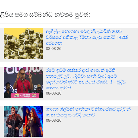
ලිපිය සමග සම්බන්ධ නවතම පුවත්:
ඇගිල්ල නොගහා රේගු නිලධාරින් 2025
වර්ෂයේ අතිකාල දීමනා ලෙස කෝටි 142ක්
අරගෙන
08-08-26
රටේ ඉඩම් අක්කර දාස් ගාණක් අයිති
පන්සල්වලට… දිට්වා හානි වුණ අයට
දෙන්නවත් ඉඩම් නැත්තේ ඒකයි…! – බුද්ධ
ශාසන ඇමති
08-08-26
ගායන ශිල්පිනී ශානිකා වනිගසේකර දරුවන්
ගැන කියපු සංවේදී කතාව
08-08-26