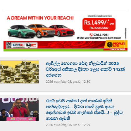
ඇගිල්ල නොගහා රේගු නිලධාරින් 2025
වර්ෂයේ අතිකාල දීමනා ලෙස කෝටි 142ක්
අරගෙන
2026 අගෝස්‍තු 08, පෙ.ව. 12:30
රටේ ඉඩම් අක්කර දාස් ගාණක් අයිති
පන්සල්වලට… දිට්වා හානි වුණ අයට
දෙන්නවත් ඉඩම් නැත්තේ ඒකයි…! – බුද්ධ
ශාසන ඇමති
2026 අගෝස්‍තු 08, පෙ.ව. 12:29