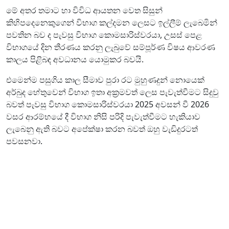
මේ අතර තමාට හා විවිධ ආයතන වෙත සිසුන්
කිහිපදෙනෙකුගෙන් විභාග කල්දමන ලෙසට ඉල්ලීම් ලැබෙමින්
පවතින බව ද පැවසු විභාග කොමසාරිස්වරයා, උසස් පෙළ
විභාගයේ දින තීරණය කරනු ලැබුවේ සම්පූර්ණ විෂය ආවරණ
කාලය පිළිබඳ අවධානය යොමුකර බවයි.
එමෙන්ම පසුගිය කාල සීමාව පුරා රට මුහුණදුන් නොයෙක්
අර්බුද හේතුවෙන් විභාග ඉතා අක්‍රමවත් ලෙස පැවැත්වීමට සිදුවු
බවත් පැවසු විභාග කොමසාරිස්වරයා 2025 අවසන් වී 2026
වසර ආරම්භයේ දී විභාග නිසි පරිදි පැවැත්වීමට හැකියාව
ලැබෙනු ඇති බවට අපේක්ෂා කරන බවත් ඔහු වැඩිදුරටත්
පවසනවා.