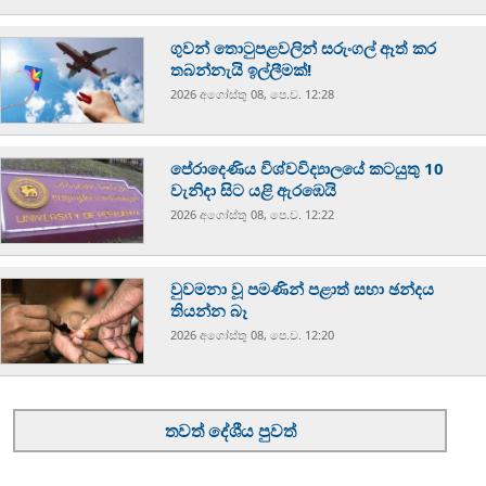
ගුවන් තොටුපළවලින් සරුංගල් ඈත් කර
තබන්නැයි ඉල්ලීමක්!
2026 අගෝස්‍තු 08, පෙ.ව. 12:28
පේරාදෙණිය විශ්වවිද්‍යාලයේ කටයුතු 10
වැනිදා සිට යළි ඇරඹෙයි
2026 අගෝස්‍තු 08, පෙ.ව. 12:22
වුවමනා වූ පමණින් පළාත් සභා ඡන්දය
තියන්න බෑ
2026 අගෝස්‍තු 08, පෙ.ව. 12:20
තවත් දේශීය පුවත්