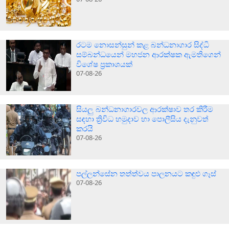
රටම නොසන්සුන් කළ බන්ධනාගාර සිද්ධි
සම්බන්ධයෙන් මහජන ආරක්ෂක ඇමතිගෙන්
විශේෂ ප්‍රකාශයක්
07-08-26
සියලු බන්ධනාගාරවල ආරක්ෂාව තර කිරීම
සඳහා ත්‍රිවිධ හමුදාව හා පොලීසිය දැනුවත්
කරයි
07-08-26
පල්ලන්සේන තත්ත්වය පාලනයට කඳුළු ගෑස්
07-08-26