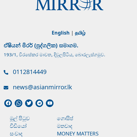
English
|
தமிழ்
ඒෂියන් මිරර් (පුද්ගලික) සමාගම.
193/1, වීරසේකර මාවත, දිවුලපිටිය, බොරලැස්ගමුව.
0112814449
news@asianmirror.lk
මුල් පිටුව
ගොසිප්
වීඩියෝ
මතවාද
සංවාද
MONEY MATTERS