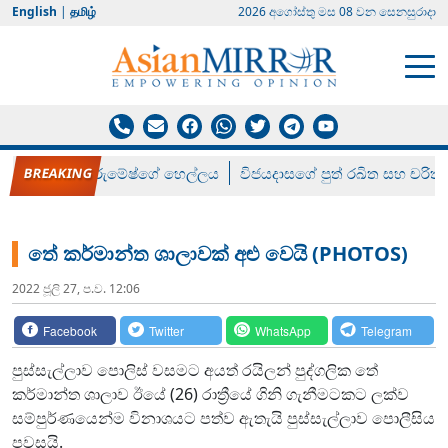
English
|
தமிழ்
2026 අගෝස්‍තු මස 08 වන සෙනසුරාදා
රන් ගෙනා රුමේෂ්ගේ හෙල්ලය
විජයදාසගේ පුත් රඛිත සහ චරිත්
තේ කර්මාන්ත ශාලාවක් අළු වෙයි (PHOTOS)
2022 ජූලි 27, ප.ව. 12:06
Facebook
Twitter
WhatsApp
Telegram
පුස්සැල්ලාව පොලිස් වසමට අයත් රයිලන් පුද්ගලික තේ
කර්මාන්ත ශාලාව ඊයේ (26) රාත්‍රීයේ ගිනි ගැනීමටකට ලක්ව
සම්පුර්ණයෙන්ම විනාශයට පත්ව ඇතැයි පුස්සැල්ලාව පොලීසිය
පවසයි.