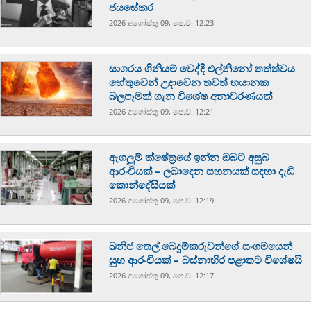
ජයසේකර
2026 අගෝස්‍තු 09, පෙ.ව. 12:23
සාගරය ගිනියම් වෙද්දී එල්නිනෝ තත්ත්වය
හේතුවෙන් උදාවෙන තවත් භයානක
බලපෑමක් ගැන විශේෂ අනාවරණයක්
2026 අගෝස්‍තු 09, පෙ.ව. 12:21
ඇගලුම් ක්ෂේත්‍රයේ ඉන්න ඔබට අසුබ
ආරංචියක් – ලබාදෙන සහනයක් සඳහා දැඩි
කොන්දේසියක්
2026 අගෝස්‍තු 09, පෙ.ව. 12:19
ඛනිජ තෙල් බෙදුම්කරුවන්ගේ සංගමයෙන්
සුභ ආරංචියක් – බස්නාහිර පළාතට විශේෂයි
2026 අගෝස්‍තු 09, පෙ.ව. 12:17