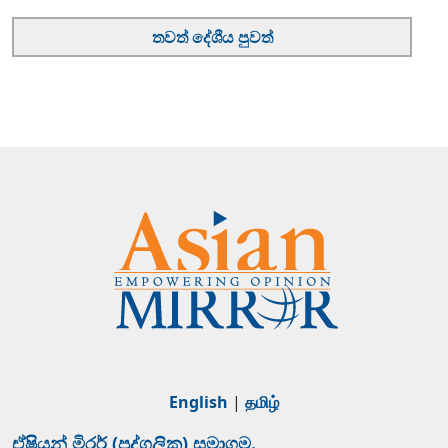
තවත් දේශීය පුවත්
English
|
தமிழ்
ඒෂියන් මිරර් (පුද්ගලික) සමාගම.