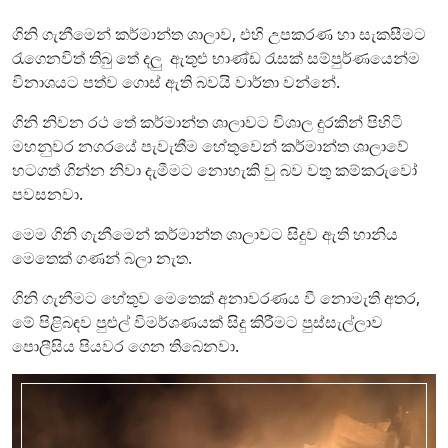
ගිනි ගැනීමෙන් කර්මාන්ත ශාලාව, එහි උපකරණ හා සැකසීමට
රැගෙනවිත් තිබු තේ දලු ඇතුළු භාණ්ඩ රැසක් සම්පුර්ණයෙන්ම
විනාශයට පත්ව ගොස් ඇති බවයි වාර්තා වන්නේ.
ගිනි නිවන රථ තේ කර්මාන්ත ශාලාවට විශාල දුරකින් පිහිටි
මහනුවර නගරයේ පැවැතීම හේතුවෙන් කර්මාන්ත ශාලාවේ
හටගත් ගින්න නිවා දැමීමට නොහැකි වු බව වතු කම්කරුවෝ
පවසනවා.
මෙම ගිනි ගැනීමෙන් කර්මාන්ත ශාලාවට සිදුව ඇති හානිය
මෙතෙක් ගණන් බලා නැත.
ගිනි ගැනීමට හේතුව මෙතෙක් අනාවරණය වී නොමැති අතර,
මේ පිළිබඳව පුළුල් විමර්ශණයක් සිදු කිරීමට පුස්සැල්ලාව
පොලීසිය පියවර ගෙන තිබෙනවා.