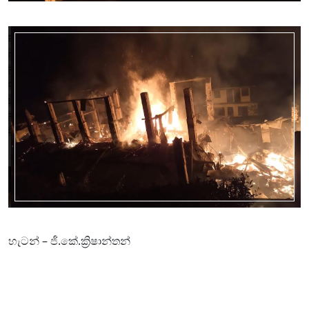
හැටන් – ජී.කේ.ක්‍රිෂාන්තන්