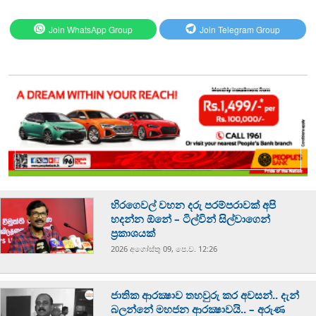
Join WhatsApp Group
Join Telegram Group
හිරගෙවල් වහන දරු පරම්පරාවක් අපි
හදන්න ඕනේ – ටිල්වින් සිල්වාගෙන්
ප්‍රකාශයක්
2026 අගෝස්‍තු 09, පෙ.ව. 12:26
ජාතික ආරක්‍ෂාව තහවුරු කර අවසන්.. දැන්
බලන්නේ මහජන ආරක්‍ෂාවයි.. – අරුණ