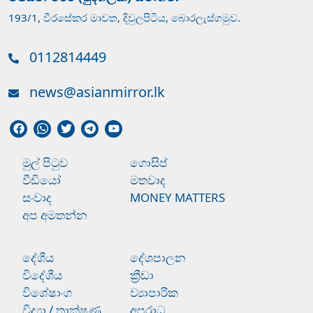
193/1, වීරසේකර මාවත, දිවුලපිටිය, බොරලැස්ගමුව.
0112814449
news@asianmirror.lk
මුල් පිටුව
ගොසිප්
වීඩියෝ
මතවාද
සංවාද
MONEY MATTERS
අප අමතන්න
දේශීය
දේශපාලන
විදේශීය
ක්‍රීඩා
විශේෂාංග
ව්‍යාපාරික
විද්‍යා / තාක්ෂණ
අපරාධ