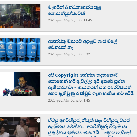
මැගසින් බන්ධනාගාරය තුළ
නොසන්සුන්තාවක්
2026 අගෝස්‍තු 06, ප.ව. 11:45
අගෝස්තු මාසයට අදාළව ගෑස් මිලේ
වෙනසක් නෑ
2026 අගෝස්‍තු 06, ප.ව. 5:32
අපි Copyright ගේන්න හදනකොට
කොහෙන් හරි ඇවිල්ලා අපි අතරේ ප්‍රශ්න
ඇති කරනවා – ගායකයන් සහ පද රචකයන්
අතර ඇතිවුණු රණ්ඩුව ගැන භාතිය කට අරියි
2026 අගෝස්‍තු 06, ප.ව. 1:45
හිටපු අගවිනිසුරු නිකුත් කළ විනිසුරු වයස්
ලේඛනය මෙන්න… අගවිනිසුරු විශ්‍රාම යා
යුතු දිනය ඉක්මවා මාස 7යි… ඔහුට වැඩිමල්