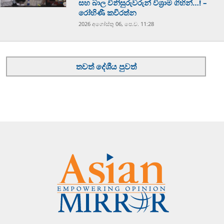
සහ බාල විනිසුරුවරුන් විශ්‍රාම ගිහින්…! –
රෝහිණී කවිරත්න
2026 අගෝස්‍තු 06, පෙ.ව. 11:28
තවත් දේශීය පුවත්