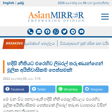
English
|
தமிழ்
2026 අගෝස්‍තු මස 06 වන බ්‍රහස්පතින්දා
රන් ගෙනා රුමේෂ්ගේ හෙල්ලය
විජයදාසගේ පුත් රඛිත සහ චරිත්
හදිසි නීතියට එරෙහිව ලිබරල් තරුණයන්ගෙන්
මූලික අයිතිවාසිකම් පෙත්සමක්!
2022 අගෝස්‍තු 03, ප.ව. 1:15
Facebook
Twitter
WhatsApp
Telegram
මේ වන විට පනවා ඇති හදිසි නීති රෙගුලාසිවලට එරෙහිව
මූලික අයිතිවාසිකම් පෙත්සමක් ලිබරල් තරුණ ව්‍යාපාරය විසින්
ගොනු කර තිබෙනවා.