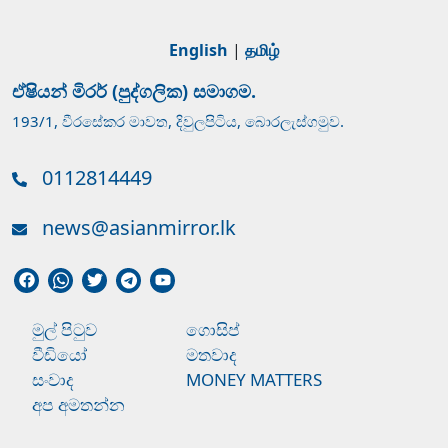
English
|
தமிழ்
ඒෂියන් මිරර් (පුද්ගලික) සමාගම.
193/1, වීරසේකර මාවත, දිවුලපිටිය, බොරලැස්ගමුව.
0112814449
news@asianmirror.lk
මුල් පිටුව
ගොසිප්
වීඩියෝ
මතවාද
සංවාද
MONEY MATTERS
අප අමතන්න