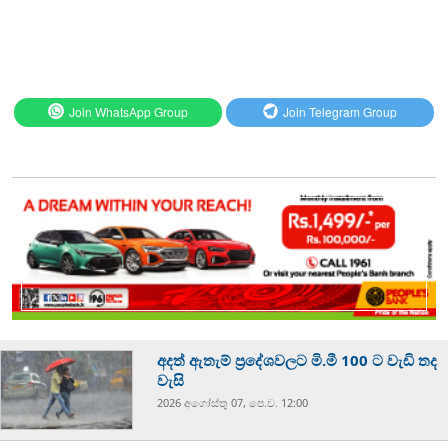
Join WhatsApp Group
Join Telegram Group
අදත් ඇතැම් ප්‍රදේශවලට මි.මී 100 ට වැඩි තද
වැසි
2026 අගෝස්‍තු 07, පෙ.ව. 12:00