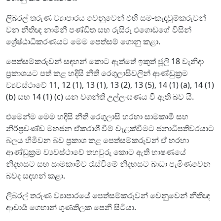
ලිබරල් තරුණ ව්‍යාපාරය වෙනුවෙන් එහි සම-කැඳවුම්කරුවන්
වන නීතිඥ නාමිනී පණ්ඩිත සහ රුසිරු එගොඩගේ විසින්
ශ්‍රේෂ්ඨාධිකරණයට මෙම පෙත්සම් ගොනු කළා.
පෙත්සම්කරුවන් සඳහන් කොට ඇත්තේ ඉකුත් ජූලි 18 වැනිදා
ප්‍රකාශයට පත් කළ හදිසි නීති රෙගුලාසිවලින් ආණ්ඩුක්‍රම
ව්‍යවස්ථාවේ 11, 12 (1), 13 (1), 13 (2), 13 (5), 14 (1) (a), 14 (1)
(b) සහ 14 (1) (c) යන වගන්ති උල්ලංඝණය වී ඇති බව යි.
එමෙන්ම මෙම හදිසි නීති රෙගුලාසි හරහා සාමකාමී සහ
නිර්ප්‍රචණ්ඩ මහජන ඒකරාශී වීම් වැළක්වීමට ජනාධිපතිවරයාට
බලය හිමිවන බව ප්‍රකාශ කළ පෙත්සම්කරුවන් ඒ හරහා
ආණ්ඩුක්‍රම ව්‍යවස්ථාවේ තහවුරු කොට ඇති භාෂණයේ
නිදහසට සහ සාමකාමීව රැස්වීමේ නිදහසට බාධා පැමිණවෙන
බවද සඳහන් කළා.
ලිබරල් තරුණ ව්‍යාපාරයේ පෙත්සම්කරුවන් වෙනුවෙන් නීතිඥ
ආචාර්‍ය ගෙහාන් ගුණතිලක පෙනී සිටියා.