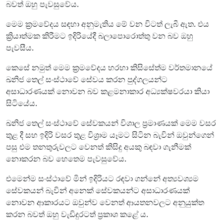
බවත් ඔහු පැවසුවේය.
මෙම ක්‍රමවේදය සඳහා අනුමැතිය මේ වන විටත් ලැබී ඇත. එය
ක්‍රියාත්මක කිරීමට ඉදිරියේදී බලාපොරොත්තු වන බව ඔහු
පැවසීය.
කෙසේ නමුත් මෙම ක්‍රමවේදය හරහා කිසිසේත්ම වර්තමානයේ
ඛනිජ තෙල් සංස්ථාවේ සේවය කරන පුද්ගලයන්ට
අසාධාරණයක් නොවන බව කළමනාකාර අධ්‍යක්ෂවරයා කියා
සිටියේය.
ඛනිජ තෙල් සංස්ථාවේ සේවකයන් විශාල ප්‍රමාණයක් මෙම වසර
තුළ දී සහ ඉදිරි වසර තුළ විශ්‍රාම යෑමට සිටින බැවින් ඔවුන්ගෙන්
පසු එම තනතුරුවලට වෙනත් කිසිදු අයකු බඳවා ගැනීමක්
නොකරන බව හෙතෙම පැවසුවේය.
එමෙන්ම සංස්ථාවේ මින් ඉදිරියට රඳවා ගන්නේ අත්‍යවශ්‍යම
සේවකයන් බැවින් අනෙක් සේවකයන්ට අසාධාරණයක්
නොවන ආකාරයට ඔවුන්ව වෙනත් ආයතනවලට අනුයුක්ත
කරන බවත් ඔහු වැඩිදුරටත් ප්‍රකාශ කළේ ය.