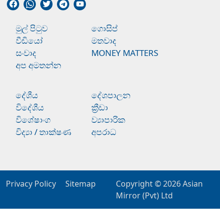
මුල් පිටුව
ගොසිප්
වීඩියෝ
මතවාද
සංවාද
MONEY MATTERS
අප අමතන්න
දේශීය
දේශපාලන
විදේශීය
ක්‍රීඩා
විශේෂාංග
ව්‍යාපාරික
විද්‍යා / තාක්ෂණ
අපරාධ
Privacy Policy
Sitemap
Copyright © 2026
Asian
Mirror (Pvt) Ltd