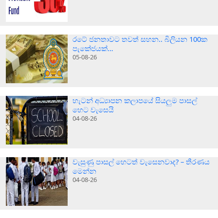
රටේ ජනතාවට තවත් සහන.. බිලියන 100ක
පැකේජයක්…
05-08-26
හැටන් අධ්‍යාපන කලාපයේ සියලුම පාසල්
හෙට වැසෙයි
04-08-26
වැසුණු පාසල් හෙටත් වැසෙනවාද? – තීරණය
මෙන්න
04-08-26