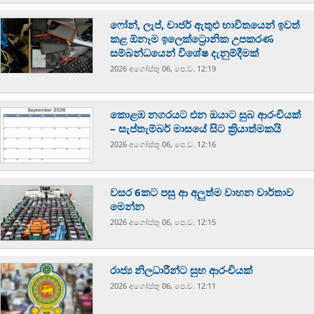
ෆෝන්, ලැප්, චාජර් ඇතුළු භාවිතයෙන් ඉවත්
කළ ඕනෑම ඉලෙක්ට්‍රොනික උපකරණ
සම්බන්ධයෙන් විශේෂ දැනුම්දීමක්
2026 අගෝස්‍තු 06, පෙ.ව. 12:19
කොළඹ නගරයට එන ඔයාට සුබ ආරංචියක්
– සැප්තැම්බර් මාසයේ සිට ක්‍රියාත්මකයි
2026 අගෝස්‍තු 06, පෙ.ව. 12:16
වසර 6කට පසු ආ අලුත්ම වාහන වාර්තාව
මෙන්න
2026 අගෝස්‍තු 06, පෙ.ව. 12:15
රාජ්‍ය නිලධාරීන්ට සුභ ආරංචියක්
2026 අගෝස්‍තු 06, පෙ.ව. 12:11