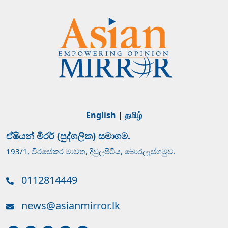
English
|
தமிழ்
ඒෂියන් මිරර් (පුද්ගලික) සමාගම.
193/1, වීරසේකර මාවත, දිවුලපිටිය, බොරලැස්ගමුව.
0112814449
news@asianmirror.lk