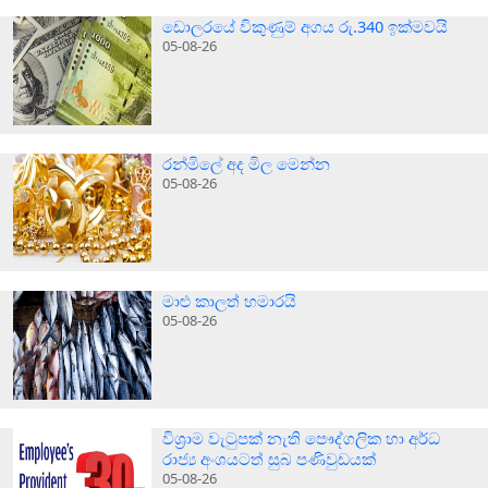
ඩොලරයේ විකුණුම් අගය රු.340 ඉක්මවයි
05-08-26
රන්මිලේ අද මිල මෙන්න
05-08-26
මාළු කාලත් හමාරයි
05-08-26
විශ්‍රාම වැටුපක් නැති පෞද්ගලික හා අර්ධ
රාජ්‍ය අංශයටත් සුබ පණිවුඩයක්
05-08-26