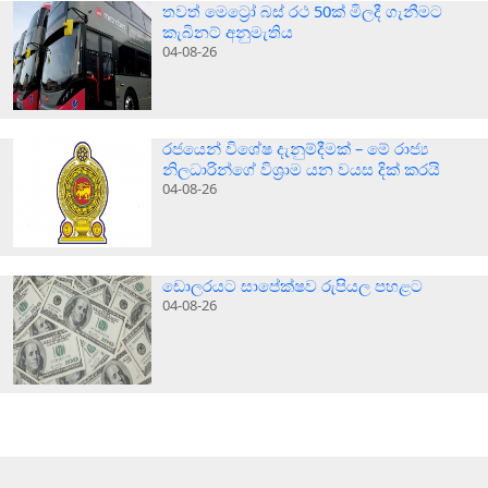
තවත් මෙට්‍රෝ බස් රථ 50ක් මිලදී ගැනීමට
කැබිනට් අනුමැතිය
04-08-26
රජයෙන් විශේෂ දැනුම්දීමක් – මේ රාජ්‍ය
නිලධාරින්ගේ විශ්‍රාම යන වයස දික් කරයි
04-08-26
ඩොලරයට සාපේක්ෂව රුපියල පහළට
04-08-26