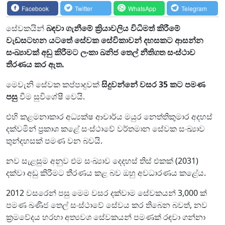
Facebook
Twitter
WhatsApp
Telegram
සේවකයින්
බඳවා ගැනීමේ ක්‍රියාවලිය විධිමත් කිරීමේ
වැඩසටහන යටතේ සේවක සේවිකාවන් දහසකට ආසන්න
සංඛ්‍යාවක් අඩු කිරීමට ලංකා ඛනිජ තෙල් නීතිගත සංස්ථාව
තීරණය කර ඇත.
මෙවැනි සේවක කප්පාදුවක්
සිදුවන්නේ වසර 35 කට පමණ
පසු
වීම සුවිශේෂී වෙයි.
එහි කළමනාකාර අධ්‍යක්ෂ ආචාර්ය මයුර නෙත්තිකුමාර අදහස්
දක්වමින් ප්‍රකාශ කළේ සංස්ථාවේ වර්තමාන සේවක සංඛ්‍යාව
තුන්දහසක් පමණ වන බවයි.
නව සැළසුම අනුව එම සංඛ්‍යාව දෙදහස් තිස් එකක් (2031)
දක්වා අඩු කිරීමට තීරණය කළ බව ඔහු අවධාරණය කළේය.
2012 වසරෙන් පසු මෙම වසර දක්වාම සේවකයන් 3,000 ක්
පමණ ඛණිජ තෙල් සංස්ථාවේ සේවය කර තිබෙන බවත්, නව
ක්‍රමවේදය හරහා අත්‍යවශ සේවකයන් පමණක් රඳවා ගන්නා