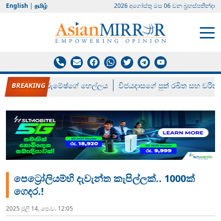
English
|
தமிழ்
2026 අගෝස්‍තු මස 06 වන බ්‍රහස්පතින්දා
රන් ගෙනා රුමේෂ්ගේ හෙල්ලය
විජයදාසගේ පුත් රඛිත සහ චරිත්
පෙට්‍රෝලියම්හි දැවැන්ත කැපිල්ලක්.. 1000ක්
ගෙදර.!
2025 ජූලි 14, පෙ.ව. 12:05