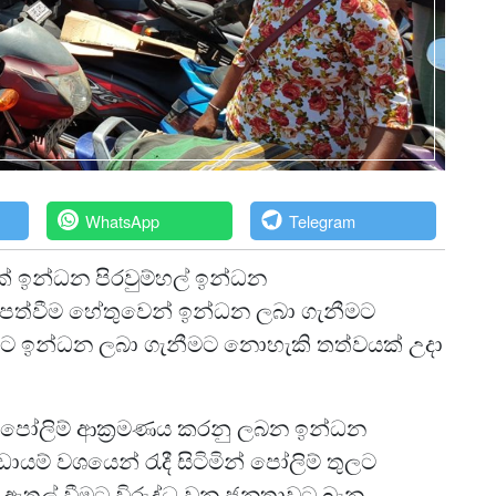
WhatsApp
Telegram
් ඉන්ධන පිරවුම්හල් ඉන්ධන
පත්වීම හේතුවෙන් ඉන්ධන ලබා ගැනීමට
තාවට ඉන්ධන ලබා ගැනීමට නොහැකි තත්වයක් උදා
පෝලිම් ආක්‍රමණය කරනු ලබන ඉන්ධන
ම් වශයෙන් රැදී සිටිමින් පෝලිම් තුලට
තුල් වීමට විරුද්ධ වන ජනතාවට බැන,