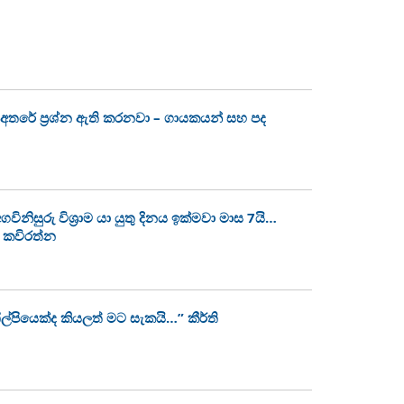
අතරේ ප්‍රශ්න ඇති කරනවා – ගායකයන් සහ පද
නිසුරු විශ්‍රාම යා යුතු දිනය ඉක්මවා මාස 7යි…
ණී කවිරත්න
ල්පියෙක්ද කියලත් මට සැකයි…” කීර්ති