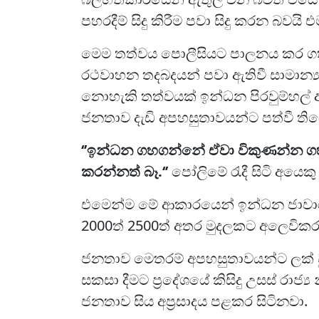
පහරදීම් සිදු කිරීම පවා සිදු කරන බවය
මෙම තත්වය පොලීසියට පාලනය කර ගත
රථවාහන තදබදයන් පවා ඇතිවී සාමාන්‍
නොහැකි තත්වයක් ඉන්ධන පිරවුම්හල් ආ
ජනතාව දැඩි අපහසුතාවයන්ට පත්වී තිබ
‘’ඉන්ධන ගහගන්නේ ඒවා විකුණන්න ගහ
කරන්නත් බෑ.‘’
පෝලිමේ රැදී සිටි අයෙකු 
එමෙන්ම මේ ආකාරයෙන් ඉන්ධන ජාවාරම්
2000ත් 2500ත් අතර මුදලකට අලෙවික
ජනතාව මෙතරම් අපහසුතාවයන්ට ලක් වුවත
සකසා දීමට ප්‍රදේශයේ කිසිදු උසස් රාජ
ජනතාව සිය අප්‍රසාදය පළකර සිටිනවා.