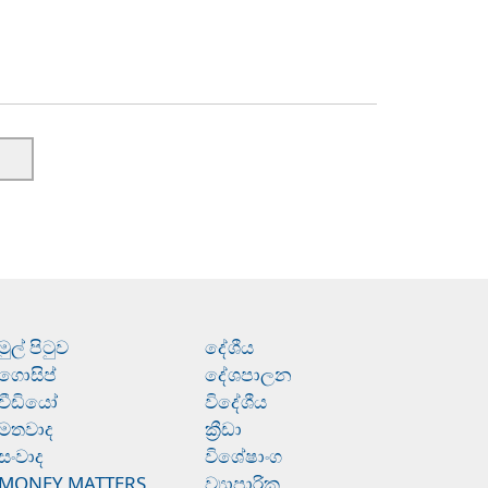
මුල් පිටුව
දේශීය
ගොසිප්
දේශපාලන
වීඩියෝ
විදේශීය
මතවාද
ක්‍රීඩා
සංවාද
විශේෂාංග
MONEY MATTERS
ව්‍යාපාරික