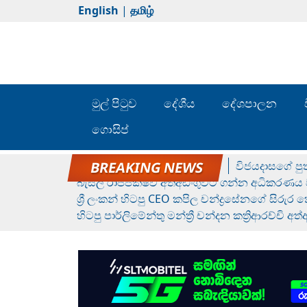
English
|
தமிழ்
මුල් පිටුව
දේශීය
දේශපාලන
ගොසිප්
රන් ගෙනා රුමේෂ්ගේ හෙල්ලය
විජයදාසගේ පුත
බැසිල් රාජපක්ෂව අත්අඩංගුවට ගන්න අධිකරණය ව
ශ්‍රී ලංකන් හිටපු CEO කපිල චන්ද්‍රසේනගේ සිරුර
හිටපු පාර්ලිමේන්තු මන්ත්‍රී චන්දන කත්‍රිආරච්චි අත