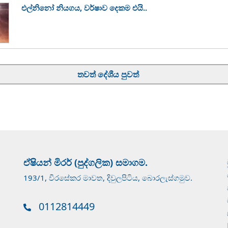
එල්නිනෝ නියගය, වර්ෂාව දෙකම එයි..
තවත් දේශීය පුවත්
ඒෂියන් මිරර් (පුද්ගලික) සමාගම.
193/1, වීරසේකර මාවත, දිවුලපිටිය, බොරලැස්ගමුව.
0112814449