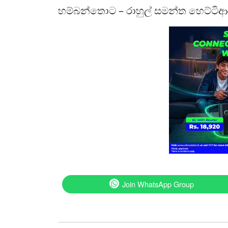
හම්බන්තොට – රාහුල් සමන්ත හෙට්ටිආර
Join WhatsApp Group