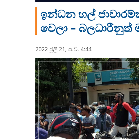
ඉන්ධන හල් ජාවාරම්
වෙලා – බලධාරීනුත් 
2022 ජූලි 21, ප.ව. 4:44