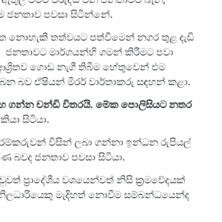
ි එම ජනතාව පවසා සිටින්නේ.
 නොහැකි තත්වයට පත්වීමෙන් නගර තුළ දැඩි
ය ජනතාවට මාර්ගයන්හි ගමන් කිරීමට පවා
ශ්‍රිතව ගොඩ නැගී තිබීම හේතුවෙන් එම
ෙන බව ඒෂියන් මිරර් වාර්තාකරු සඳහන් කළා.
 ගන්න චන්ඩි විතරයි. මේක පොලිසියට නතර
කියා සිටියා.
කරුවන් විසින් ලබා ගන්නා ඉන්ධන රුපියල්
රණ බවද ජනතාව පවසා සිටියා.
් ප්‍රාදේශීය වශයෙන්වත් නිසි ක්‍රමවේදයක්
්‍ය නිලධාරියෙකු මැදිහත් නොවීම සම්බන්ධයෙන්ද