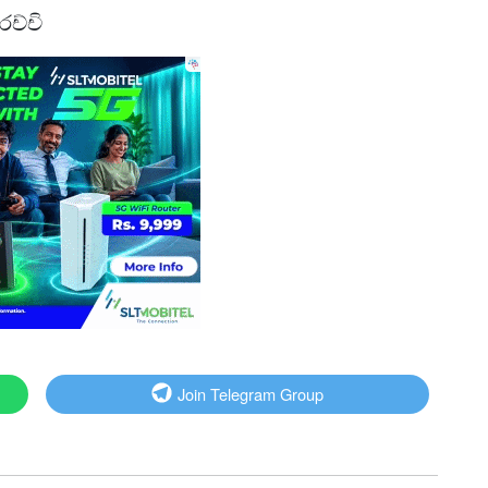
ච්චි
Join Telegram Group