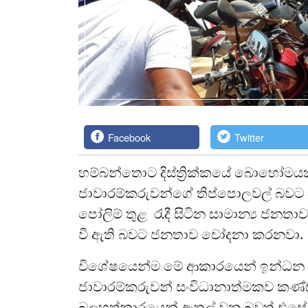
Facebook
Twitter
හම්බන්තොට දිස්ත්‍රික්කයේ බොහෝමයක
ජාවාරම්කරුවන්ගේ තිප්පොලවල් බවට 
පෝලිම් තුළ රැදී සිටින සාමාන්‍ය ජන
වී ඇති බවට ජනතාව චෝදනා කරනවා.
විශේෂයෙන්ම මේ ආකාරයෙන් ඉන්ධන 
ජාවාරම්කරුවන් සංවිධානාත්මකව කණ්ඩාය
බලහත්කාරයෙන් ඇතුල් වන බවත් එසේ ඇ