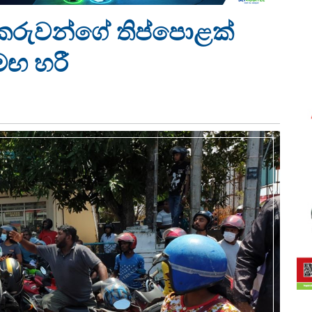
කරුවන්ගේ තිප්පොළක්
මඟ හරී