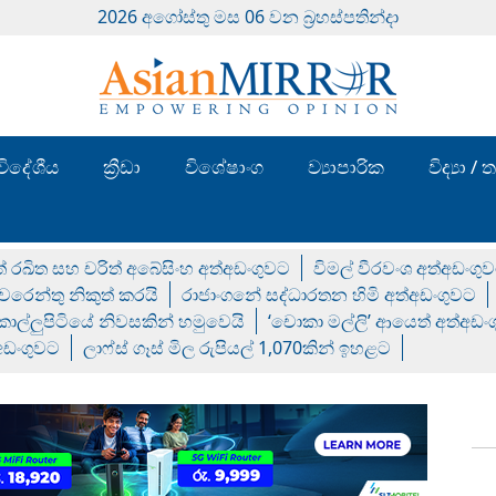
2026 අගෝස්‍තු මස 06 වන බ්‍රහස්පතින්දා
විදේශීය
ක්‍රීඩා
විශේෂාංග
ව්‍යාපාරික
විද්‍යා 
් රඛිත සහ චරිත් අබේසිංහ අත්අඩංගුවට
විමල් වීරවංශ අත්අඩංගු
රෙන්තු නිකුත් කරයි
රාජාංගනේ සද්ධාරතන හිමි අත්අඩංගුවට
 කොල්ලුපිටියේ නිවසකින් හමුවෙයි
‘චොකා මල්ලි’ ආයෙත් අත්අඩං
්අඩංගුවට
ලාෆ්ස් ගෑස් මිල රුපියල් 1,070කින් ඉහළට