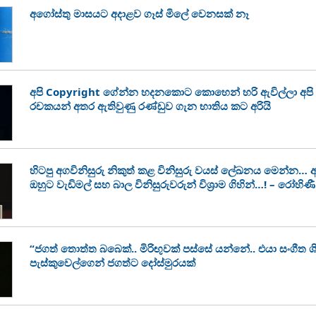
අගෝස්තු මාසයට අදාළව ගෑස් මිලේ වෙනසක් නෑ
අපි Copyright ගේන්න හදනකොට කොහෙන් හරි ඇවිල්ලා අපි 
රචකයන් අතර ඇතිවුණු රණ්ඩුව ගැන භාතිය කට අරියි
හිටපු අගවිනිසුරු නිකුත් කළ විනිසුරු වයස් ලේඛනය මෙන්න… අගවි
ඔහුට වැඩිමල් සහ බාල විනිසුරුවරුන් විශ්‍රාම ගිහින්…! – රෝහි
“ජගත් තොත්ත බබෙක්.. මිරිඟුවක් පස්සේ යන්නේ.. එයා සංගීත ශි
පැස්කුවෙල්ගෙන් ජගත්ට දෝස්මුරයක්