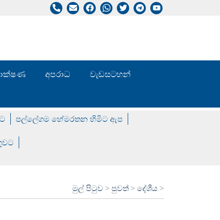
/ තාක්ෂණ
අපරාධ
වැඩසටහන්
වට
පල්ලේගම හේමරතන හිමිට ඇප
ගුවට
මුල් පිටුව
>
පුවත්
>
දේශීය
>