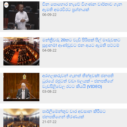
චීන පොහොර නැවේ විගණන වාර්තාව ගැන
ඇමති අමරවීරට ප්‍රශ්නයක්
06-09-22
මන්ත්‍රීවරු 20කට වැඩි පිරිසක් පිල් මාරුවකට
සූදානම්! ආණ්ඩුවට එන අයට ඇමති පට්ටම්
04-08-22
අරගලකරුවන් ගැනත් තීන්දුවක්! ජනපති
ධූරයේ රජුටත් වඩා බලයක් – ජනපතිගේ
වැඩපිළිවෙල රටට කියයි (VIDEO)
03-08-22
පාර්ලිමේන්තුව වාර අවසාන කිරීමට
ජනපතිගෙන් තීරණයක්
21-07-22