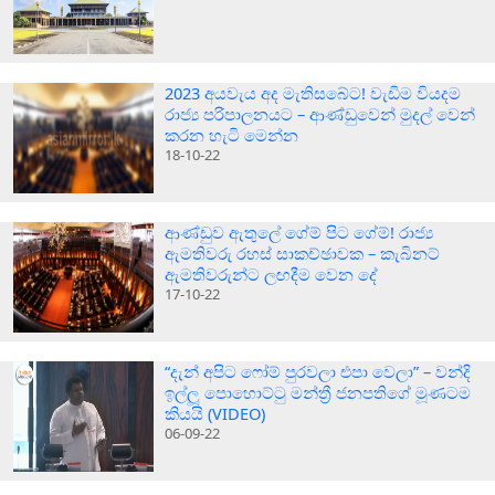
2023 අයවැය අද මැතිසබේට! වැඩිම වියදම
රාජ්‍ය පරිපාලනයට – ආණ්ඩුවෙන් මුදල් වෙන්
කරන හැටි මෙන්න
18-10-22
ආණ්ඩුව ඇතුලේ ගේම් පිට ගේම්! රාජ්‍ය
ඇමතිවරු රහස් සාකච්ඡාවක – කැබිනට්
ඇමතිවරුන්ට ලඟදීම වෙන දේ
17-10-22
“දැන් අපිට ෆෝම් පුරවලා එපා වෙලා” – වන්දි
ඉල්ලූ පොහොට්ටු මන්ත්‍රී ජනපතිගේ මූණටම
කියයි (VIDEO)
06-09-22