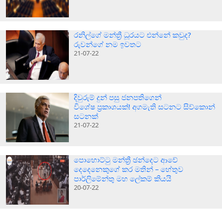
රනිල්ගේ මන්ත්‍රී ධූරයට එන්නේ කවුද?
රුවන්ගේ නම ඉවතට
21-07-22
දිවුරුම් දුන් පසු ජනපතිගෙන්
විශේෂ ප්‍රකාශයක්! අගමැති සටනට සිව්කොන්
සටනක්
21-07-22
පොහොට්ටු මන්ත්‍රී ඡන්දෙට ආවේ
දෙදෙනෙකුගේ කර මතින් – හේතුව
පාර්ලිමේන්තු මහ ලේකම් කියයි
20-07-22