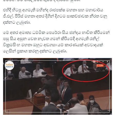
එහිදී හිටපු අගමැති මහින්ද රාජපක්ෂ මහතා සහ මහාචාර්ය
ජී.එල්. පීරිස් මහතා අතර දිගින් දිගටම සාකච්ඡාවක නිරත වනු
දක්නට ලැබුණා.
මේ අතර අමාත්‍ය ධම්මික පෙරේරා සිය ඡන්දය භාවිත කිරීමෙන්
පසු සිය අසුන වෙත නැවත ගමන් කිරීමේදී අගමැති රනිල්
වික්‍රමසිංහ මහතා ඔහුට අඩගසා යම් කාරණයක් අවවාදයක්
ලෙසින් ප්‍රකාශ කරනු දක්නට ලැබුණා.