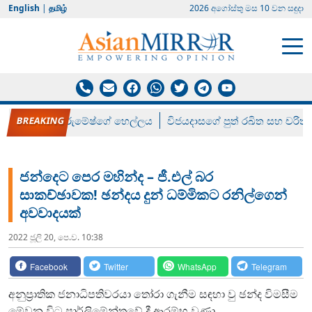
English
|
தமிழ்
2026 අගෝස්‍තු මස 10 වන සඳුදා
රන් ගෙනා රුමේෂ්ගේ හෙල්ලය
විජයදාසගේ පුත් රඛිත සහ චරිත්
ජන්දෙට පෙර මහින්ද – ජී.එල් බර
සාකච්ඡාවක! ඡන්දය දුන් ධම්මිකට රනිල්ගෙන්
අවවාදයක්
2022 ජූලි 20, පෙ.ව. 10:38
Facebook
Twitter
WhatsApp
Telegram
අනුප්‍රාතික ජනාධිපතිවරයා තෝරා ගැනීම සඳහා වු ඡන්ද විමසීම
මේවන විට පාර්ලිමේන්තුවේ දී ආරම්භ වුණා.