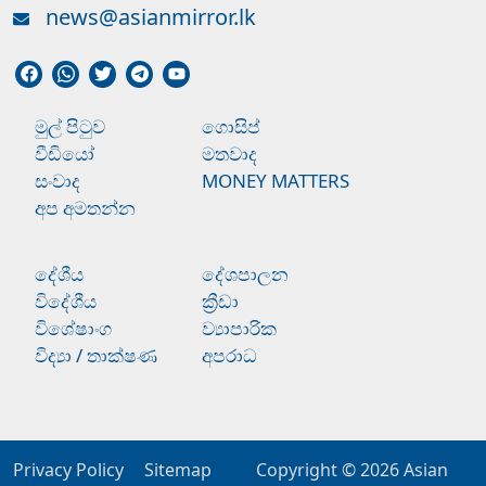
news@asianmirror.lk
මුල් පිටුව
ගොසිප්
වීඩියෝ
මතවාද
සංවාද
MONEY MATTERS
අප අමතන්න
දේශීය
දේශපාලන
විදේශීය
ක්‍රීඩා
විශේෂාංග
ව්‍යාපාරික
විද්‍යා / තාක්ෂණ
අපරාධ
Privacy Policy
Sitemap
Copyright © 2026
Asian