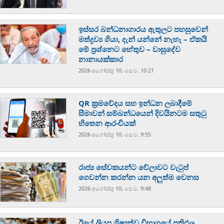
ඉස්සර බන්ධනාගාරය ඇතුලට පහසුවෙන්
මත්ද්‍රව්‍ය ගියා, දැන් යන්නේ නැහැ – ඒකයි
මේ ප්‍රශ්නෙට හේතුව – වාසුදේව
නානායක්කාර
2026 අගෝස්‍තු 10, පෙ.ව. 10:21
QR ක්‍රමවේදය සහ ඉන්ධන ලබාදීමේ
සීමාවන් සම්බන්ධයෙන් දිවයිනටම සතුටු
හිතෙන ආරංචියක්
2026 අගෝස්‍තු 10, පෙ.ව. 9:55
රාජ්‍ය සේවකයන්ට වේලාවට වැටුප්
ගෙවන්න කරන්න යන අලුත්ම වෙනස
2026 අගෝස්‍තු 10, පෙ.ව. 9:48
ඊයේ ලියපු ශිෂ්‍යත්ව විභාගයේ ප්‍රතිඵල