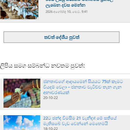
ලැබෙන දවස මෙන්න
2026 අගෝස්‍තු 10, පෙ.ව. 9:41
තවත් දේශීය පුවත්
ලිපිය සමග සම්බන්ධ නවතම පුවත්:
ජනතාවගේ ආදායමෙන් සියයට 75ක් කෑමට
වියදම් වෙලා – ජනතාව වැටිච්ච තැන ගැන
අනාවරණයක්
20-10-22
22ට ඡන්ද විමසීම 21 වැනිදා! මේ සතියේ
මැතිසබේ වැඩ වෙන්නේ මෙහෙමයි
18-10-22