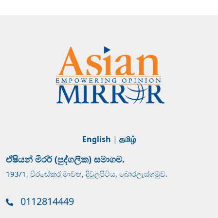
English
|
தமிழ்
ඒෂියන් මිරර් (පුද්ගලික) සමාගම.
193/1, වීරසේකර මාවත, දිවුලපිටිය, බොරලැස්ගමුව.
0112814449