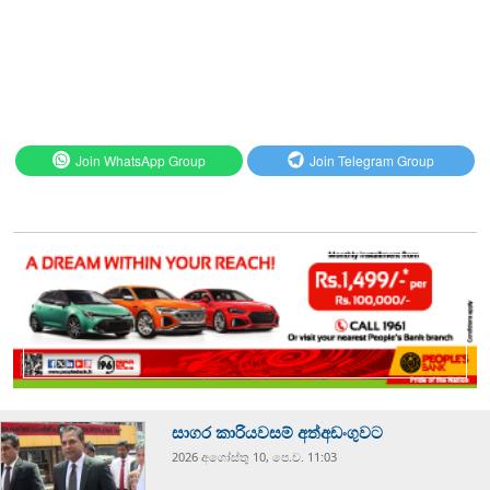
Join WhatsApp Group
Join Telegram Group
සාගර කාරියවසම් අත්අඩංගුවට
2026 අගෝස්‍තු 10, පෙ.ව. 11:03