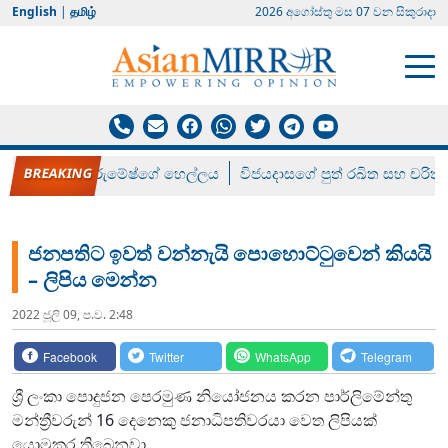
English
|
தமிழ்
2026 අගෝස්‍තු මස 07 වන සිකුරාදා
රන් ගෙනා රුමේෂ්ගේ හෙල්ලය
විජයදාසගේ පුත් රඛිත සහ චරිත්
ජනපතිට ඉවත් වන්නැයි පොහොට්ටුවෙන් කියයි
– ලිපිය මෙන්න
2022 ජූලි 09, ප.ව. 2:48
Facebook
Twitter
WhatsApp
Telegram
ශ්‍රී ලංකා පොදුජන පෙරමුණ නියෝජනය කරන පාර්ලිමේන්තු
මන්ත්‍රීවරුන් 16 දෙනෙකු ජනාධිපතිවරයා වෙත ලිපියක්
යොමුකර තිබෙනවා.