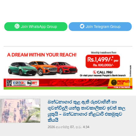
Join WhatsApp Group
Join Telegram Group
බන්ධනාගාර තුළ ඇති රූපවාහිනී හා
ගුවන්විදුලි යන්ත්‍ර තාවකාලිකව ඉවත් කල
යුතුයි – බන්ධනාගාර නිළධාරි එකමුතුව
කියයි
2026 අගෝස්‍තු 07, ප.ව. 4:34