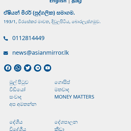
English
|
தமிழ்
ඒෂියන් මිරර් (පුද්ගලික) සමාගම.
193/1, වීරසේකර මාවත, දිවුලපිටිය, බොරලැස්ගමුව.
0112814449
news@asianmirror.lk
මුල් පිටුව
ගොසිප්
වීඩියෝ
මතවාද
සංවාද
MONEY MATTERS
අප අමතන්න
දේශීය
දේශපාලන
විදේශීය
ක්‍රීඩා