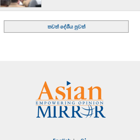
තවත් දේශීය පුවත්