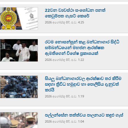
22වන ව්‍යවස්ථා සංශෝධන පනත්
කෙටුම්පත ගැසට් කෙරේ
2026 අගෝස්‍තු 07, ප.ව. 4:25
රටම නොසන්සුන් කළ බන්ධනාගාර සිද්ධි
සම්බන්ධයෙන් මහජන ආරක්ෂක
ඇමතිගෙන් විශේෂ ප්‍රකාශයක්
2026 අගෝස්‍තු 07, ප.ව. 1:22
සියලු බන්ධනාගාරවල ආරක්ෂාව තර කිරීම
සඳහා ත්‍රිවිධ හමුදාව හා පොලීසිය දැනුවත්
කරයි
2026 අගෝස්‍තු 07, ප.ව. 1:19
පල්ලන්සේන තත්ත්වය පාලනයට කඳුළු ගෑස්
2026 අගෝස්‍තු 07, ප.ව. 1:04