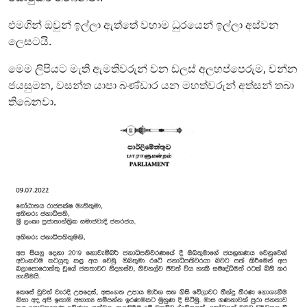
එමගින් ඔවුන් ඉල්ලා ඇත්තේ වහාම ධුරයෙන් ඉල්ලා අස්වන
ලෙසටයි.
මෙම ලිපියට මැති ඇමතිවරුන් වන ඩලස් අලහප්පෙරුම, චන්න
ජයසුමන, වසන්ත යාපා බණ්ඩාර යන මහත්වරුන් අත්සන් තබා
තිබෙනවා.