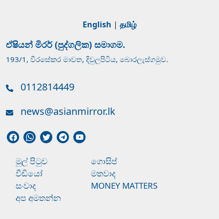
English
|
தமிழ்
ඒෂියන් මිරර් (පුද්ගලික) සමාගම.
193/1, වීරසේකර මාවත, දිවුලපිටිය, බොරලැස්ගමුව.
0112814449
news@asianmirror.lk
මුල් පිටුව
ගොසිප්
වීඩියෝ
මතවාද
සංවාද
MONEY MATTERS
අප අමතන්න