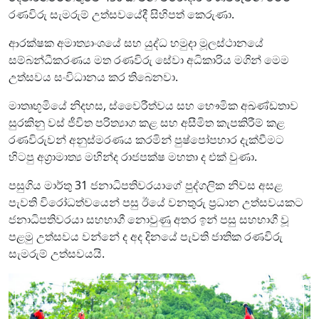
රණවිරු සැමරුම් උත්සවයේදී සිහිපත් කෙරුණා.
ආරක්ෂක අමාත්‍යාංශයේ සහ යුද්ධ හමුදා මූලස්ථානයේ
සම්බන්ධීකරණය මත රණවිරු සේවා අධිකාරිය මගින් මෙම
උත්සවය සංවිධානය කර තිබෙනවා.
මාතෘභූමියේ නිදහස, ස්වෛරීත්වය සහ භෞමික අඛණ්ඩතාව
සුරකිනු වස් ජීවිත පරිත්‍යාග කළ සහ අසීමිත කැපකිරීම් කළ
රණවිරුවන් අනුස්මරණය කරමින් පුෂ්පෝපහාර දැක්වීමට
හිටපු අග්‍රාමාත්‍ය මහින්ද රාජපක්ෂ මහතා ද එක් වුණා.
පසුගිය මාර්තු 31 ජනාධිපතිවරයාගේ පුද්ගලික නිවස අසළ
පැවති විරෝධත්වයෙන් පසු ඊයේ වනතුරු ප්‍රධාන උත්සවයකට
ජනාධිපතිවරයා සහභාගී නොවුණු අතර ඉන් පසු සහභාගී වූ
පළමු උත්සවය වන්නේ ද අද දිනයේ පැවති ජාතික රණවිරු
සැමරුම් උත්සවයයි.