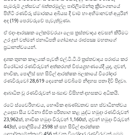
සැමරුම් උත්සවය’ බත්තරමුල්ල පාර්ලිමේන්තු ක්‍රීඩාංගනයේ
පිහිටි රණවිරු ස්මාරකය අබියස දී චාම් හා අභිමානවත් අයුරින්
අද (19) පෙරවරුවේ පැවැත්වුණා.
ඒ එදා ආරක්‍ෂක ලේකම්වරයා ලෙස ත්‍රස්තවාදය අවසන් කිරීමට
උර දුන් වත්මන් ජනාධිපති ගෝඨාභය රාජපක්‍ෂ මහතාගේ
ප්‍රධානත්වයෙන්.
දශක තුනක කාලයක් පැවති එල්.ටී.ටී.ඊ ත්‍රස්තවාදය පරාජය කර
වීරෝධාර රණවිරුවන් අත්කරගත් විජයග්‍රහණයේදී යුද, ගුවන්,
නාවික, පොලිස් සහ සිවිල් ආරක්ෂක බලකායේ වීරෝදාර
රණවිරුවෝ 28,619 දෙනෙක් මව්බිමේ නිදහස පතා දිවි පිදුවා.
ආබාධිත වූ රණවිරුවන් සංඛ්‍යාව විසිහත් දහසකට අධිකයි.
රටේ ස්වෛරීභාවය, භෞමික අඛණ්ඩතාව සහ ස්වාධීනත්වය
උදෙසා සිය වටිනා ජීවිත පරිත්‍යාග කළ යුද්ධ හමුදා රණවිරුවන්
23,962ක්, නාවික හමුදා විරුවන් 1,160ක්, ගුවන් හමුදා විරුවන්
443ක්, පොලිසියේ 2598 ක් සහ සිවිල් ආරක්ෂක
දෙපාර්තමේන්තුවේ 456 ක් වන විරෝදාර රණවිරුවන් මෙම