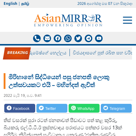
English
|
தமிழ்
2026 අගෝස්‍තු මස 07 වන සිකුරාදා
රන් ගෙනා රුමේෂ්ගේ හෙල්ලය
විජයදාසගේ පුත් රඛිත සහ චරිත්
මිරිහානේ සිද්ධියෙන් පසු ජනපති ලොකු
උත්සවයකට එයි – මහින්දත් ඇවිත්
2022 මැයි 19, ප.ව. 9:41
Facebook
Twitter
WhatsApp
Telegram
තිස් වසරක් පුරා රටත් ජනතාවත් පීඩාවට පත් කළ කුරිරු,
බියකරු එල්.ටී.ටී.ඊ ත්‍රස්තවාදය පරාජයට පත්කර වසර 13ක්
සපිරීම නිමිත්තෙන් සංවිධානය කෙරුණු ‘ජාතික රණවිරු