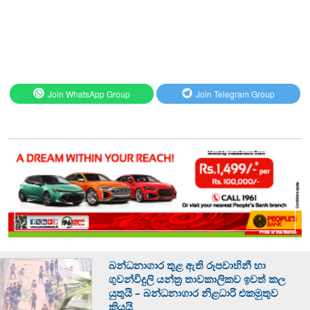
Join WhatsApp Group
Join Telegram Group
බන්ධනාගාර තුළ ඇති රූපවාහිනී හා
ගුවන්විදුලි යන්ත්‍ර තාවකාලිකව ඉවත් කල
යුතුයි – බන්ධනාගාර නිළධාරි එකමුතුව
කියයි