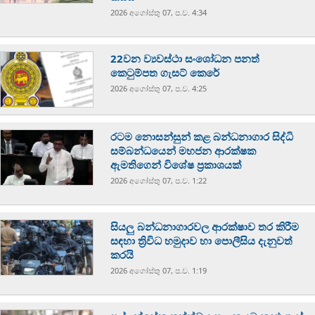
2026 අගෝස්‍තු 07, ප.ව. 4:34
22වන ව්‍යවස්ථා සංශෝධන පනත්
කෙටුම්පත ගැසට් කෙරේ
2026 අගෝස්‍තු 07, ප.ව. 4:25
රටම නොසන්සුන් කළ බන්ධනාගාර සිද්ධි
සම්බන්ධයෙන් මහජන ආරක්ෂක
ඇමතිගෙන් විශේෂ ප්‍රකාශයක්
2026 අගෝස්‍තු 07, ප.ව. 1:22
සියලු බන්ධනාගාරවල ආරක්ෂාව තර කිරීම
සඳහා ත්‍රිවිධ හමුදාව හා පොලීසිය දැනුවත්
කරයි
2026 අගෝස්‍තු 07, ප.ව. 1:19