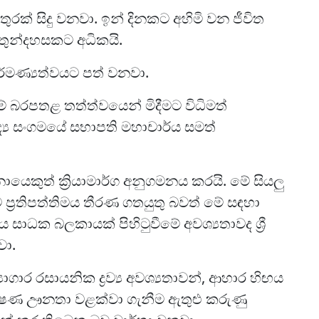
ුරක් සිදු වනවා. ඉන් දිනකට අහිමි වන ජීවිත
ාව තුන්දහසකට අධිකයි.
මණ්‍යත්වයට පත් වනවා.
මේ බරපතළ තත්ත්වයෙන් මිදීමට විධිමත්
ෛද්‍ය සංගමයේ සභාපති මහාචාර්ය සමත්
ෙකුත් ක්‍රියාමාර්ග අනුගමනය කරයි. මේ සියලු
ප්‍රතිපත්තිමය තීරණ ගතයුතු බවත් මේ සඳහා
ය සාධක බලකායක් පිහිටුවීමේ අවශ්‍යතාවද ශ්‍රී
වා.
යාගාර රසායනික ද්‍රව්‍ය අවශ්‍යතාවන්, ආහාර හිඟය
ෝෂණ ඌනතා වළක්වා ගැනීම ඇතුළු කරුණු