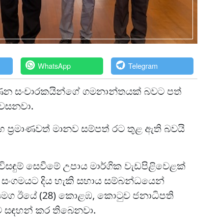
WhatsApp
Telegram
පැමිණෙන සංචාරකයින්ගේ ගමනාන්තයක් බවට පත්
 පවසනවා.
 ප්‍රමාණවත් මානව සම්පත් රට තුළ ඇති බවයි
ිසඳුම් සෙවීමේ උපාය මාර්ගික වැඩපිළිවෙළක්
‍ය සංගමයට දිය හැකි සහාය සම්බන්ධයෙන්
මග ඊයේ (28) කොළඹ, කොටුව ජනාධිපති
බව සඳහන් කර තිබෙනවා.