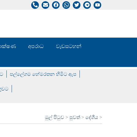
/ තාක්ෂණ
අපරාධ
වැඩසටහන්
වට
පල්ලේගම හේමරතන හිමිට ඇප
ගුවට
මුල් පිටුව
>
පුවත්
>
දේශීය
>