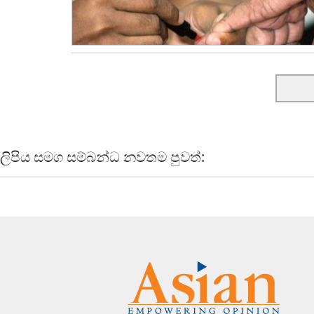
ලිපිය සමග සම්බන්ධ නවතම පුවත්: