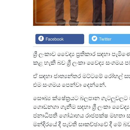
Facebook
Twitter
ශ්‍රී ලංකාව වෛද්‍ය ප්‍රතිකාර සඳහා 
කළ හැකි බව ශ්‍රී ලංකා වෛද්‍ය සංගමය
ඒ සඳහා ජාත්‍යන්තර මට්ටමේ රෝහල් සහ
එම සංගමය පෙන්වා දෙන්නේ.
සෞඛ්‍ය ක්ෂේත්‍රයට බලපාන ගැටලුවලට ව
ගොඩනගා ගැනීම සඳහා ශ්‍රී ලංකා වෛද්
ජනාධිපති ගෝඨාභය රාජපක්ෂ මහතා ස
මන්දිරයේ දී පැවති සාකච්ඡාවේ දී මේ 