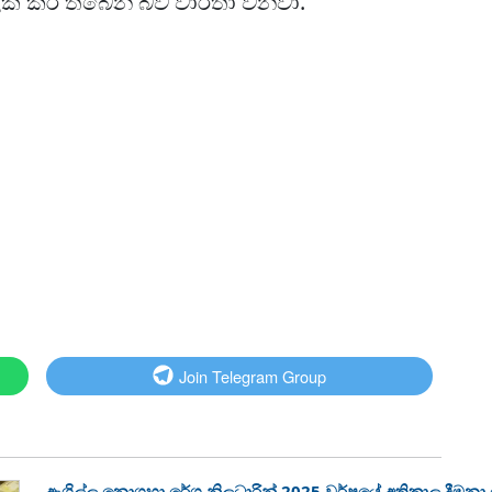
ලක් කර තිබෙන බව වාර්තා වනවා.
Join Telegram Group
ඇගිල්ල නොගහා රේගු නිලධාරින් 2025 වර්ෂයේ අතිකාල දීමන