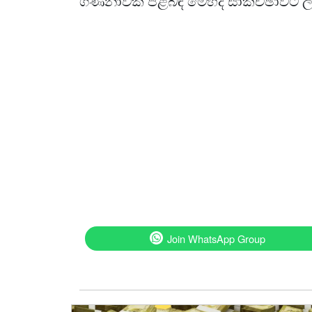
ගණනාවක් පිළිබඳ මෙහිදී සාකච්ඡාවට 
Join WhatsApp Group