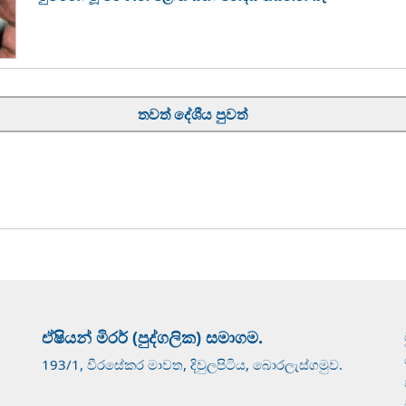
තවත් දේශීය පුවත්
ඒෂියන් මිරර් (පුද්ගලික) සමාගම.
193/1, වීරසේකර මාවත, දිවුලපිටිය, බොරලැස්ගමුව.