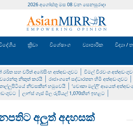
2026 අගෝස්‍තු මස 08 වන සෙනසුරාදා
විදේශීය
ක්‍රීඩා
විශේෂාංග
ව්‍යාපාරික
විද්‍යා 
් රඛිත සහ චරිත් අබේසිංහ අත්අඩංගුවට
විමල් වීරවංශ අත්අඩංගු
රෙන්තු නිකුත් කරයි
රාජාංගනේ සද්ධාරතන හිමි අත්අඩංගුවට
 කොල්ලුපිටියේ නිවසකින් හමුවෙයි
‘චොකා මල්ලි’ ආයෙත් අත්අඩං
්අඩංගුවට
ලාෆ්ස් ගෑස් මිල රුපියල් 1,070කින් ඉහළට
නපතිට අලුත් අදහසක්