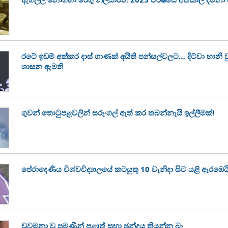
රටේ ඉඩම් අක්කර දාස් ගාණක් අයිති පන්සල්වලට… දිට්වා හානි
ශාසන ඇමති
ගුවන් තොටුපළවලින් සරුංගල් ඈත් කර තබන්නැයි ඉල්ලීමක්!
පේරාදෙණිය විශ්වවිද්‍යාලයේ කටයුතු 10 වැනිදා සිට යළි ඇරඹෙය
වුවමනා වූ පමණින් පළාත් සභා ඡන්දය තියන්න බෑ