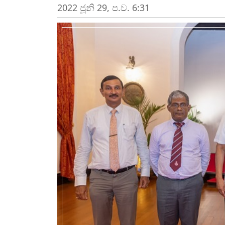
2022 ජූනි 29, ප.ව. 6:31