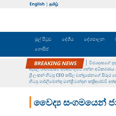
English
|
தமிழ்
මුල් පිටුව
දේශීය
දේශපාලන
ගොසිප්
රන් ගෙනා රුමේෂ්ගේ හෙල්ලය
විජයදාසගේ පුත
බැසිල් රාජපක්ෂව අත්අඩංගුවට ගන්න අධිකරණය ව
ශ්‍රී ලංකන් හිටපු CEO කපිල චන්ද්‍රසේනගේ සිරුර
හිටපු පාර්ලිමේන්තු මන්ත්‍රී චන්දන කත්‍රිආරච්චි අත
වෛද්‍ය සංගමයෙන් ජ