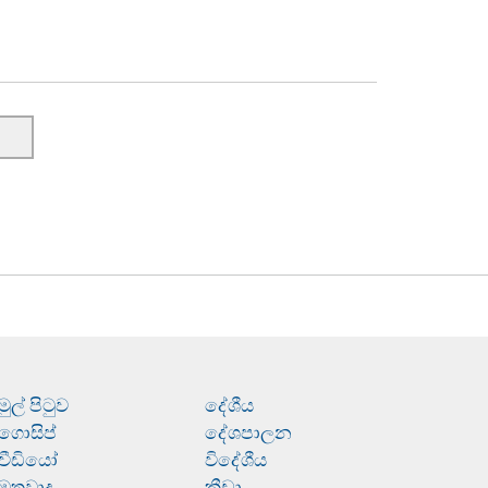
මුල් පිටුව
දේශීය
ගොසිප්
දේශපාලන
වීඩියෝ
විදේශීය
මතවාද
ක්‍රීඩා