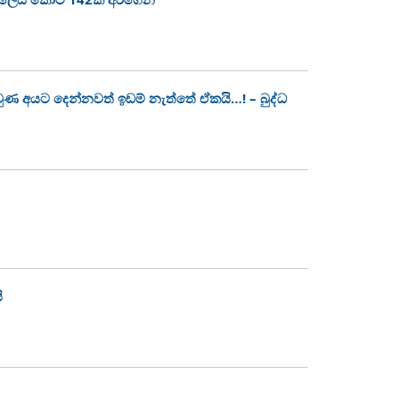
 වුණ අයට දෙන්නවත් ඉඩම් නැත්තේ ඒකයි…! – බුද්ධ
ි