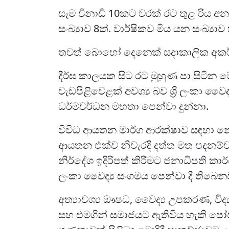
සෑම විනාඩි 10කට වරක් රට තුළ රිය අනත
සංඛ්‍යාව 8ක්. වාර්ෂිකව මිය යන සංඛ්‍ය
තවත් බොහෝ දෙනෙක් සදාකාලික අකර්
දීර්ඝ කාලයක සිට රට මුහුණ පා සිටින 
වැඩපිළිවෙළක් අවශ්‍ය බව ශ්‍රී ලංකා ව
ධර්මවර්ධන මහතා පෙන්වා දුන්නා.
විවිධ ආයතන මාර්ග ආරක්ෂාව සඳහා නොය
ආයතන එක්ව නිවැරදි දත්ත මත පදනම්ව 
නිර්දේශ ඉදිරිපත් කිරීමට ජනාධිපති කාර්
ලංකා වෛද්‍ය සංගමය පෙන්වා දී තිබෙන
අත්‍යාවශ්‍ය ඖෂධ, වෛද්‍ය උපකරණ, විද්‍
සහ එමගින් සමාජයට ඇතිවිය හැකි ප