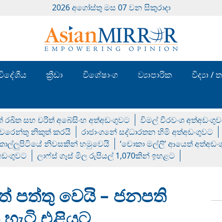
2026 අගෝස්‍තු මස 07 වන සිකුරාදා
විදේශීය
ක්‍රීඩා
විශේෂාංග
ව්‍යාපාරික
විද්‍යා 
් රඛිත සහ චරිත් අබේසිංහ අත්අඩංගුවට
විමල් වීරවංශ අත්අඩංගු
රෙන්තු නිකුත් කරයි
රාජාංගනේ සද්ධාරතන හිමි අත්අඩංගුවට
 කොල්ලුපිටියේ නිවසකින් හමුවෙයි
‘චොකා මල්ලි’ ආයෙත් අත්අඩං
්අඩංගුවට
ලාෆ්ස් ගෑස් මිල රුපියල් 1,070කින් ඉහළට
 පත්තු වෙයි – ජනපති
 හැටි එළියට