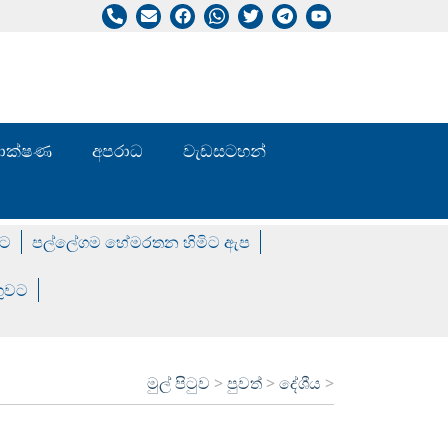
/ තාක්ෂණ
අපරාධ
වැඩසටහන්
වට
පල්ලේගම හේමරතන හිමිට ඇප
ගුවට
මුල් පිටුව
>
පුවත්
>
දේශීය
>