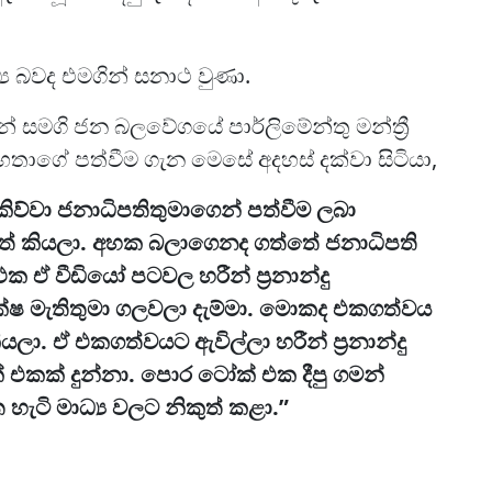
්‍ය බවද එමගින් සනාථ වුණා.
් සමගි ජන බලවේගයේ පාර්ලිමේන්තු මන්ත්‍රී
ු මහතාගේ පත්වීම ගැන මෙසේ අදහස් දක්වා සිටියා,
රයා කිව්වා ජනාධිපතිතුමාගෙන් පත්වීම ලබා
කියලා. අහක බලාගෙනද ගත්තේ ජනාධිපති
 ඒ වීඩියෝ පටවල හරීන් ප්‍රනාන්දු
ෂ මැතිතුමා ගලවලා දැම්මා. මොකද එකගත්වය
ලා. ඒ එකගත්වයට ඇවිල්ලා හරීන් ප්‍රනාන්දු
කක් දුන්නා. පොර ටෝක් එක දීපු ගමන්
 හැටි මාධ්‍ය වලට නිකුත් කළා.”