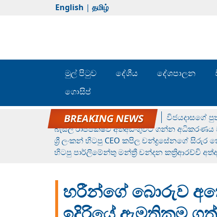
English
|
தமிழ்
මුල් පිටුව
දේශීය
දේශපාලන
ගොසිප්
රන් ගෙනා රුමේෂ්ගේ හෙල්ලය
විජයදාසගේ පුත
බැසිල් රාජපක්ෂව අත්අඩංගුවට ගන්න අධිකරණය ව
ශ්‍රී ලංකන් හිටපු CEO කපිල චන්ද්‍රසේනගේ සිරුර
හිටපු පාර්ලිමේන්තු මන්ත්‍රී චන්දන කත්‍රිආරච්චි අත
හරීන්ගේ බොරුව අතේ
ඉදිරියේ ඇමතිකම ගත්