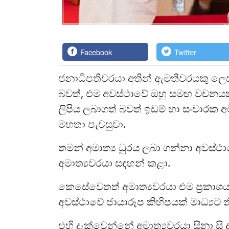
Facebook
Twitter
ජනාධිපතිවරයා අතින් ඇමතිවරයකු ලෙස 
බවත්, එම අවස්ථාවේ ඔහු සමඟ වචන
ලිපිය ලබාගත් බවත් ඉඩම් හා සංචාරක අමාත්
මහතා පැවසුවා.
තමන් අමාත්‍ය ධූරය ලබා ගන්නා අවස්ථ
අමාත්‍යවරයා සඳහන් කළා.
කෙසේවෙතත් අමාත්‍යවරයා එම ප්‍රකාශය
අවස්ථාවේ ජායාරූප කිහිපයක් මාධ්‍යට න
එහි දැක්වෙන්නේ අමාත්‍යවරයා සිනා සි ඇ