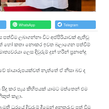
WhatsApp
Telegram
පත්වීම ලබාගන්නා විට අප්පිරියාවක් ඇතිවූ
යක් හෝ කතා නොකර ඉවත බලාගෙන පත්වීම්
‍යවරයා ලෙස දිවුරුම් දුන් හරීන් ප්‍රනාන්දු
ාවේ ඡායාරූපයක්වත් නැත්තේ ඒ නිසා බව ද
 සිදු කර පැය කිහිපයක් යාමට මත්තෙන් එම
ිකුත් කළා.
මති ධූරයේ දිවුරුම් දීමෙන් අනතුරුව පත් වීම