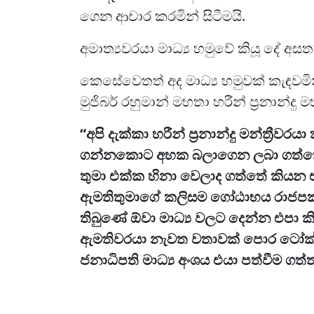
ගෙන ආචාර කරමින් සිටීමයි.
අමාත්‍යවරයා මාධ්‍ය හමුවේ කියූ දේ අසත
කෙසේවෙතත් අද මාධ්‍ය හමුවක් කැඳවමින
මුජිබර් රහුමාන් මහතා හරීන් ප්‍රනාන්ද
“අපි දැක්කා හරීන් ප්‍රනාන්දු මන්ත්‍රීව
ගන්නකොට අහක බලාගෙන ලබා ගත්තේ 
තුමා එක්ක හිනා වෙලාද ගත්තේ කියන එක
ඇමතිතුමාගේ කලිසම ගෝඨාභය රාජපක්
තිබුණේ ඕවා මාධ්‍ය වලට දෙන්න එපා කිය
ඇමතිවරයා නැවත වතාවක් පොර ටෝක් එ
ජනාධිපති මාධ්‍ය අංශය එයා පත්වීම ගත්ත