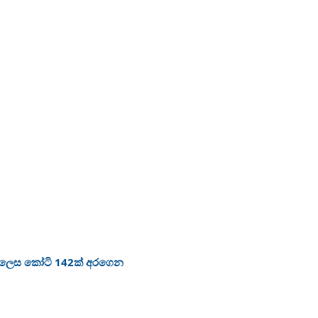
ා ලෙස කෝටි 142ක් අරගෙන