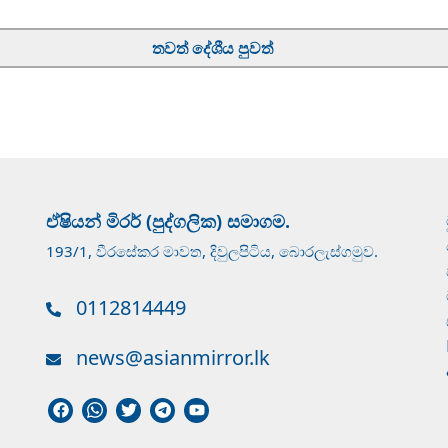
තවත් දේශීය පුවත්
ඒෂියන් මිරර් (පුද්ගලික) සමාගම.
193/1, වීරසේකර මාවත, දිවුලපිටිය, බොරලැස්ගමුව.
0112814449
news@asianmirror.lk