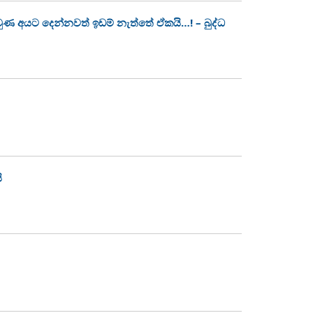
 වුණ අයට දෙන්නවත් ඉඩම් නැත්තේ ඒකයි…! – බුද්ධ
ි