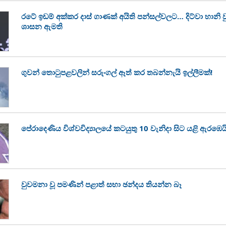
රටේ ඉඩම් අක්කර දාස් ගාණක් අයිති පන්සල්වලට… දිට්වා හානි
ශාසන ඇමති
ගුවන් තොටුපළවලින් සරුංගල් ඈත් කර තබන්නැයි ඉල්ලීමක්!
පේරාදෙණිය විශ්වවිද්‍යාලයේ කටයුතු 10 වැනිදා සිට යළි ඇරඹෙය
වුවමනා වූ පමණින් පළාත් සභා ඡන්දය තියන්න බෑ