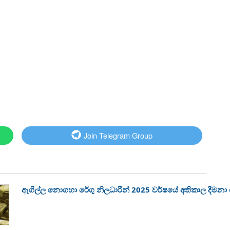
Join Telegram Group
ඇගිල්ල නොගහා රේගු නිලධාරින් 2025 වර්ෂයේ අතිකාල දීමන