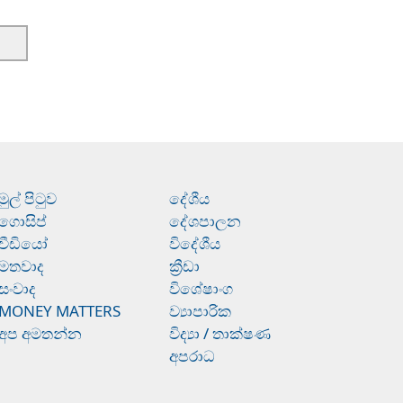
මුල් පිටුව
දේශීය
ගොසිප්
දේශපාලන
වීඩියෝ
විදේශීය
මතවාද
ක්‍රීඩා
සංවාද
විශේෂාංග
MONEY MATTERS
ව්‍යාපාරික
අප අමතන්න
විද්‍යා / තාක්ෂණ
අපරාධ