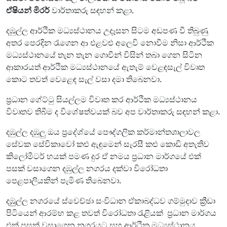
ඒෂියන් මිරර්
වාර්තාකරු සඳහන් කළා.
දඹුල්ල ආර්ථික මධ්‍යස්ථානය උදෑසන සිටම අඩපණ වී තිබුණු
අතර පෙරදින රැගෙන ආ එළවළු අලෙවි නොවීම නිසා ආර්ථික
මධ්‍යස්ථානයේ තැන තැන ගොවීන් විසින් තබා ගෙන සිටින
ආකාරයත් ආර්ථික මධ්‍යස්ථානයේ ඇතැම් වෙළඳසැල් විවෘත
කොට තවත් වෙළෙඳ සැල් වසා දමා තිබෙනවා.
ප්‍රධාන ගේට්ටු සියල්ලම විවෘත කර ආර්ථික මධ්‍යස්ථානය
විවෘතව තිබීම ද විශේෂත්වයක් බව අප වාර්තාකරු සඳහන් කළා.
දඹුල්ල දඹුලු ඔය ප්‍රදේශ්යේ පෞද්ගලික කර්මාන්තශාලාවල
සේවක සේවිකාවෝ කළු ඇඳුමෙන් සැරසී කළු කොඩි අතැතිව
කිලෝමීටර් හයක් පමණ දුර ඒ නමය ප්‍රධාන මාර්ගයේ එක්
පසක් වසාගෙන දඹුල්ල නගරය දක්වා විරෝධතා
පෙළපාලියකින් පැමිණ තිබෙනවා.
දඹුුල්ල නගරයේ ස්වෙච්ඡා සංවිධාන ඒකාබද්ධව ගම්මුදාව ක්‍රීඩා
පිටියෙන් ආරම්භ කළ තවත් විරෝධතා රැළියක් ප්‍රධාන මාර්ගය
එක් පසක් වසාගෙන නගරයට සහ ආර්ථික මධ්‍යස්ථානය