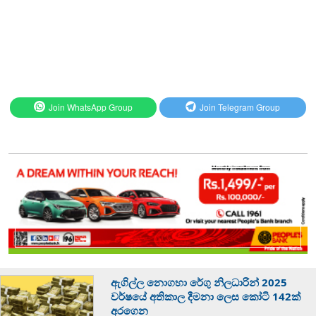
Join WhatsApp Group
Join Telegram Group
ඇගිල්ල නොගහා රේගු නිලධාරින් 2025
වර්ෂයේ අතිකාල දීමනා ලෙස කෝටි 142ක්
අරගෙන