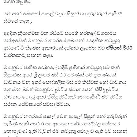
ගෙන තිබුණා.
මේ අතර බොහෝ පාසල් වලට සිසුන් හා ගුරුවරුන් පැමිණ
සිටියේ නැහැ.
අද දින ක්‍රියාත්මක වන රජයට එරෙහි හර්තාල් ව්‍යාපාරය
හේතුවෙන් මහනුවර නගරයේ බොහෝ දෛනික කටයුතු
අඩපණ වී තිබෙන ආකාරයක් දක්නට ලැබෙන බව
ඒෂියන් මිරර්
වාර්තාකරු සඳහන් කළා.
මහනුවර ජාතික රෝහලේ හදිසි ප්‍රතිකාර කටයුතු පමණක්
සිදුකරන අතර ශ්‍රී ලංගම බස් රථ පමණක් යම් ප්‍රමාණයක්
ධාවනය වන අතර පෞද්ගලික බස් රථ කිසිවක් හෝ ධාවනය
නොවන බවත් මහනුවර දුම්රිය ස්ථානයෙන් කිසිදු දුම්රිය
ධාවනය නොවූ අතර කිසිදු දුම්රියක් නොපැමිණි බව දුම්රිය
ස්ථාන සේවකයෝ පවසා සිටියා.
මහනුවර නගරයේ පාසල් වෙත පාසැල් සිසුන් හෝ ගුරුවරුන්
පැමිණ නැති අතර රාජ්‍ය ආයතන කාර්ය මණ්ඩල සේවයට
නොපැමිණ ඇති බැවින් එම කටයුතු අඩාල වී ඇති බව සඳහන්