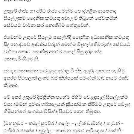
උතුරේ රාජ්‍ය හා අර්ධ රාජ්‍ය මෙන්ම පෞද්ගලික ආයතනද
සියල්ලකම දෛනික කටයුතු අඩාල වී තිබූනේ සේවකයින්
සේවයට වාර්තා කර නොතිබීම හේතුවෙන්.
එමෙන්ම උතුරේ සියලුම පාසල්හිදී දෛනික අධ්‍යාපනික කටයුතු
සිදු නොවූවේ ආචාර්යවරුන් මෙන්ම විදුහල්පතිවරුන්ද සේවයට
වාර්තා කොට නොතිබූ අතරම පාසල් සිසු දරුවන්ද
නොපැමිණීමෙනි.
තවද ගමනාගමන කටයුතුද අඩාල වී තිබූ අයුරු දැකගත හැකි වූ
අතරම පිටපලාත් ලංගම බස් කිහිපයක් පමණක් ධාවනයට එක්ව
තිබුණා.
මේ අතර උතුරේ දිස්ත්‍රීක්ක පහේම පිහිටි වෙළඳසැල් සියල්ලක්ම
වසා දමමින් පූර්ණ හර්තාලයක් ක්‍රියාත්මක කිරීමට උතුරේ වෙළඳ
හිමියන්ගේ සංගමය විසින්ද පියවර ගෙන තිබුණා.
(මහනුවර – කමල් සුරවීර / ගාල්ල – ලලිත් චාමින්ද / හැටන් –
රංජිත් රාජපක්ෂ / දඹුල්ල – කාංචන කුමාර ආරියදාස / වන්නි –