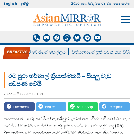
English
|
தமிழ்
2026 අගෝස්‍තු මස 08 වන සෙනසුරාදා
රන් ගෙනා රුමේෂ්ගේ හෙල්ලය
විජයදාසගේ පුත් රඛිත සහ චරිත්
රට පුරා හර්තාල් ක්‍රියාත්මකයි – සියලු වැඩ
අඩපණ වෙයි
2022 මැයි 06, පෙ.ව. 10:17
Facebook
Twitter
WhatsApp
Telegram
ජනමතයට ගරු කරමින් ආණ්ඩුව ඉවත් නොවීමට විරෝධය පළ
කරමින් වෘත්තීය සමිති සහ බහුජන සංවිධාන එකතුව අද (06)
දින හර්තාල් ව්‍යාපාරයක් පැවැත්වීමට තීරණය කර තිබෙනවා.