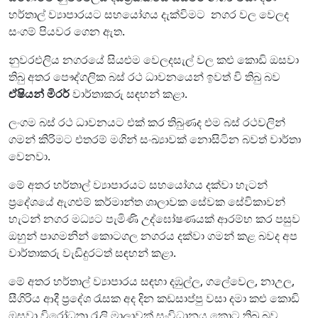
හර්තාල් ව්‍යාපාරයට සහයෝගය දැක්විමට නගර වල වෙලද
සංගම් පියවර ගෙන ඇත.
නුවරඑලිය නගරයේ සියළුම වෙලදසැල් වල කළු කොඩි ඔසවා
තිබු අතර පෞද්ගලික බස් රථ ධාවනයෙන් ඉවත් වි තිබු බව
ඒෂියන් මිරර්
වාර්තාකරු සඳහන් කළා.
ලංගම බස් රථ ධාවනයට එක් කර තිබුණද එම බස් රථවලින්
ගමන් කිරිමට එතරම් මගින් සංඛ්‍යාවක් නොසිටින බවත් වාර්තා
වෙනවා.
මේ අතර හර්තාල් ව්‍යාපාරයට සහයෝගය දක්වා හැටන්
ප්‍රදේශයේ ඇගළුම් කර්මාන්ත ශාලාවක සේවක සේවිකාවන්
හැටන් නගර මධ්‍යට පැමිණි උද්ඝෝෂණයක් ආරම්භ කර පසුව
ඔහුන් පාගමනින් කොටගල නගරය දක්වා ගමන් කළ බවද අප
වාර්තාකරු වැඩිදුරටත් සඳහන් කළා.
මේ අතර හර්තාල් ව්‍යාපාරය සඳහා දඹුල්ල, ගලේවෙල, නාඋල,
සීගිරිය ආදී ප්‍රදේශ රැසක අද දින කඩසාප්පු වසා දමා කළු කොඩි
ඔසවා විරෝධතා රැලි මාලාවක් සංවිධානය කොට තිබූ බව