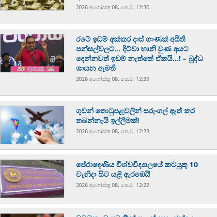
2026 අගෝස්‍තු 08, පෙ.ව. 12:30
රටේ ඉඩම් අක්කර දාස් ගාණක් අයිති
පන්සල්වලට… දිට්වා හානි වුණ අයට
දෙන්නවත් ඉඩම් නැත්තේ ඒකයි…! – බුද්ධ
ශාසන ඇමති
2026 අගෝස්‍තු 08, පෙ.ව. 12:29
ගුවන් තොටුපළවලින් සරුංගල් ඈත් කර
තබන්නැයි ඉල්ලීමක්!
2026 අගෝස්‍තු 08, පෙ.ව. 12:28
පේරාදෙණිය විශ්වවිද්‍යාලයේ කටයුතු 10
වැනිදා සිට යළි ඇරඹෙයි
2026 අගෝස්‍තු 08, පෙ.ව. 12:22