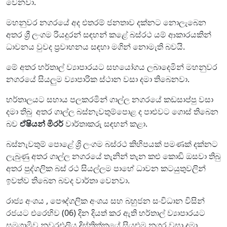
වෙනවා.
මහනුවර නගරයේ අද එතරම් ජනතාව දක්නට නොලැබෙන
අතර ශ්‍රී ලංගම රියදුරන් සඳහන් කළේ බස්රථ යම් ආකාරයකින්
ධාවනය වුවද ප්‍රවාහනය සඳහා මගින් නොමැති බවයි.
මේ අතර හර්තාල් ව්‍යාපාරයට සහයෝගය ලබාදෙමින් මහනුවර
නගරයේ සියලුම ව්‍යාපාරික ස්ථාන වසා දමා තිබෙනවා.
හර්තාලයට සහාය පලකරමින් ගාල්ල නගරයේ කඩසාප්පු වසා
දමා තිබු අතර ගාල්ල බස්නැවතුම්පොළ ද පාළුවට ගොස් තිබෙන
බව
ඒෂියන් මිරර්
වාර්තාකරු සඳහන් කළා.
බස්නැවතුම් පොළේ ශ්‍රි ලංගම බස්රථ කිහිපයක් පමණක් දක්නට
ලැබුණු අතර ගාල්ල නගරයේ තැනින් තැන කළු කොඩි ඔසවා තිබු
අතර පුද්ගලික බස් රථ සියල්ලම පාහේ ධාවන කටයුතුවලින්
ඉවත්ව තිබෙන බවද වාර්තා වෙනවා.
රාජ්‍ය අංශය , පෞද්ගලික අංශය සහ බහුජන සංවිධාන විසින්
රජයට එරෙහිව (06) දින දියත් කර ඇති හර්තාල් ව්‍යාපාරයට
සමගාමිව නුවරඑලිය දිස්ත්‍රික්කයේ සියළුම නගර වසා දමා