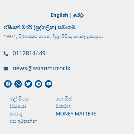
English
|
தமிழ்
ඒෂියන් මිරර් (පුද්ගලික) සමාගම.
193/1, වීරසේකර මාවත, දිවුලපිටිය, බොරලැස්ගමුව.
0112814449
news@asianmirror.lk
මුල් පිටුව
ගොසිප්
වීඩියෝ
මතවාද
සංවාද
MONEY MATTERS
අප අමතන්න