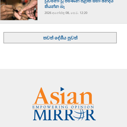
වුවමනා වූ පමණින් පළාත් සභා ඡන්දය
තියන්න බෑ
2026 අගෝස්‍තු 08, පෙ.ව. 12:20
තවත් දේශීය පුවත්