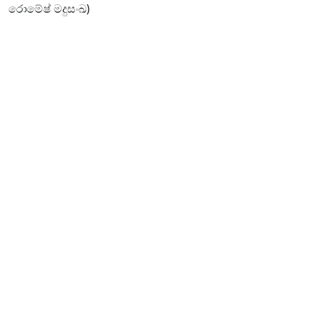
රොමේෂ් මදුසංඛ)