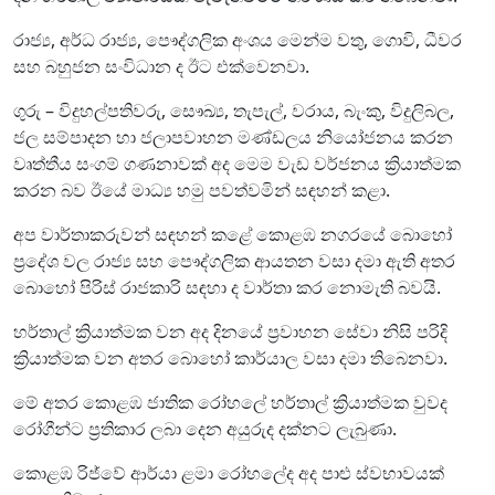
රාජ්‍ය, අර්ධ රාජ්‍ය, පෞද්ගලික අංශය මෙන්ම වතු, ගොවි, ධීවර
සහ බහුජන සංවිධාන ද ඊට එක්වෙනවා.
ගුරු – විදුහල්පතිවරු, සෞඛ්‍ය, තැපැල්, වරාය, බැංකු, විදුලිබල,
ජල සම්පාදන හා ජලාපවාහන මණ්ඩලය නියෝජනය කරන
වෘත්තීය සංගම් ගණනාවක් අද මෙම වැඩ වර්ජනය ක්‍රියාත්මක
කරන බව ඊයේ මාධ්‍ය හමු පවත්වමින් සඳහන් කළා.
අප වාර්තාකරුවන් සඳහන් කළේ කොළඹ නගරයේ බොහෝ
ප්‍රදේශ වල රාජ්‍ය සහ පෞද්ගලික ආයතන වසා දමා ඇති අතර
බොහෝ පිරිස් රාජකාරි සඳහා ද වාර්තා කර නොමැති බවයි.
හර්තාල් ක්‍රියාත්මක වන අද දිනයේ ප්‍රවාහන සේවා නිසි පරිදි
ක්‍රියාත්මක වන අතර බොහෝ කාර්යාල වසා දමා තිබෙනවා.
මේ අතර කොළඹ ජාතික රෝහලේ හර්තාල් ක්‍රියාත්මක වුවද
රෝගීන්ට ප්‍රතිකාර ලබා දෙන අයුරුද දක්නට ලැබුණා.
කොළඹ රිජ්වේ ආර්යා ළමා රෝහලේද අද පාළු ස්වභාවයක්