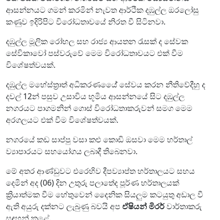
ආසන්නයට ගමන් කරමින් නැවත ආර්ථික දඹුල්ල ඔරලෝසු
කණුව ඉදිරිපිට විරෝධතාවයේ නිරත වී සිටිනවා.
දඹුල්ල මූලික රෝහල සහ රාජ්‍ය ආයතන රැසක් ද සේවක
සේවිකාවෝ පස්වරුවේ මෙම විරෝධතාවයට එක් වීම
විශේෂත්වයක්.
දඹුල්ල මහේස්ත්‍රාත් අධිකරණයේේ සේවය කරන නීතිවේදීහු ද
දවල් 12න් පසුව උසාවිය භූමිය ආසන්නයේ සිට දඹුල්ල
නගරයට පාගමනින් ගොස් විරෝධතාකරුවන් සමග මෙම
අරගලයට එක් වීම විශේෂත්වයක්.
නගරයේ කඩ සාප්පු වසා කළු කොඩි ඔසවා මෙම හර්තාල්
ව්‍යාපාරයට සහයෝගය ලබාදී තිබෙනවා.
මේ අතර ආණ්ඩුවට එරෙහිව දීපව්‍යාප්ත හර්තාලයට සහය
දෙමින් අද (06) දින උතුරු පලාතේද පූර්ණ හර්තාලයක්
ක්‍රියාත්මක වීම හේතුවෙන් දෛනික සියලුම කටයුතු අඩාල වී
ඇති අයුරු දක්නට ලැබුණු බවයි අප
ඒෂියන් මිරර්
වාර්තාකරු
සඳහන් කළේ.