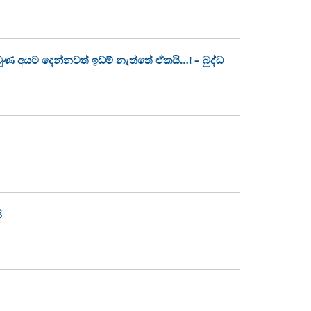
 වුණ අයට දෙන්නවත් ඉඩම් නැත්තේ ඒකයි…! – බුද්ධ
ි