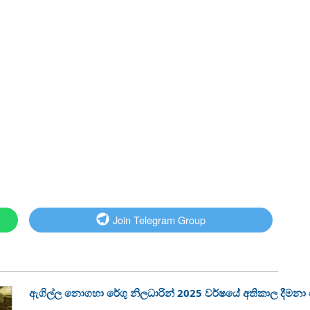
Join Telegram Group
ඇගිල්ල නොගහා රේගු නිලධාරින් 2025 වර්ෂයේ අතිකාල දීමන