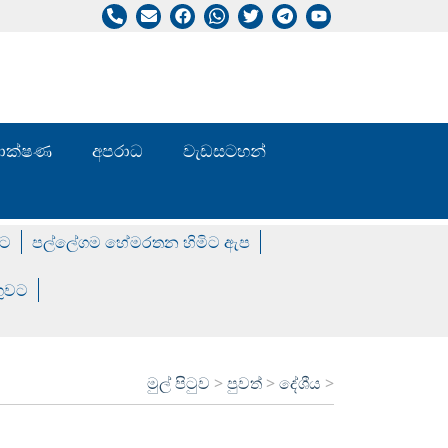
/ තාක්ෂණ
අපරාධ
වැඩසටහන්
වට
පල්ලේගම හේමරතන හිමිට ඇප
ගුවට
මුල් පිටුව
>
පුවත්
>
දේශීය
>