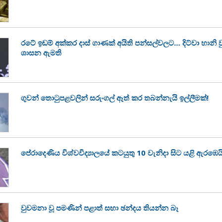
රටේ ඉඩම් අක්කර දාස් ගාණක් අයිති පන්සල්වලට… දිට්වා හානි
ශාසන ඇමති
ගුවන් තොටුපළවලින් සරුංගල් ඈත් කර තබන්නැයි ඉල්ලීමක්!
පේරාදෙණිය විශ්වවිද්‍යාලයේ කටයුතු 10 වැනිදා සිට යළි ඇරඹෙය
වුවමනා වූ පමණින් පළාත් සභා ඡන්දය තියන්න බෑ