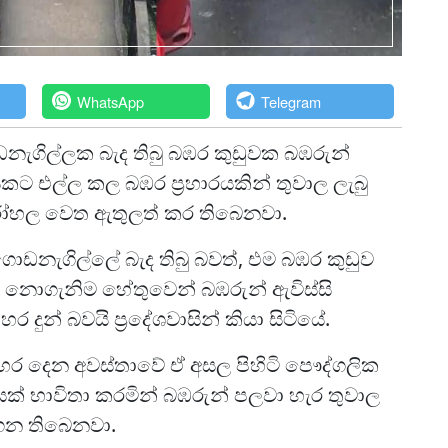
WhatsApp
Telegram
ඩනැගිල්ලක බැද තිබු බඹර කුඩුවක බඹරුන්
සකට එල්ල කල බඹර ප්‍රහාරයකින් තුවාල ලැබු
 රෝහල වෙත ඇතුලත් කර තිබෙනවා.
ොඩනැගිල්ලේ බැද තිබු බවත්, එම බඹර කුඩුව
ක් නොගැනිම හේතුවෙන් බඹරුන් ඇවිස්සි
දුන් බවයි ප්‍රදේශවාසින් කියා සිටියේ.
පහර දෙන අවස්තාවේ ඒ අසල පිහිටි පෞද්ගලික
් භාවිතා කරමින් බඹරුන් පලවා හැර තුවාල
ගෙන තිබෙනවා.