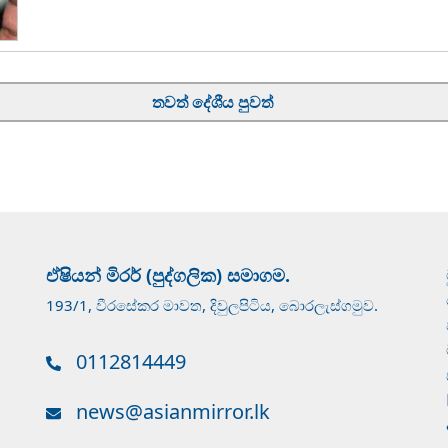
තවත් දේශීය පුවත්
ඒෂියන් මිරර් (පුද්ගලික) සමාගම.
193/1, වීරසේකර මාවත, දිවුලපිටිය, බොරලැස්ගමුව.
0112814449
news@asianmirror.lk