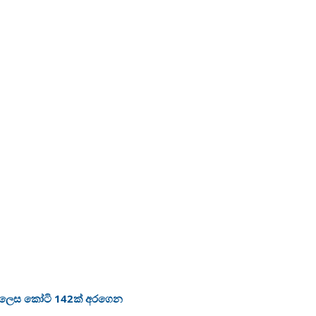
ා ලෙස කෝටි 142ක් අරගෙන