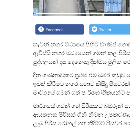
Facebook
Twitter
හැටන් නගර මධ්‍යයේ පිහිටි වාණිජ ගො
ඇවිස්සි නගර මධ්‍යයෙන් ගමන් කල පිරි
පුද්ගලයන් දස දෙනෙකු දික්ඔය මුලික
දින ගණනාවකට ප්‍රථම එම බඹර කුඩුව ග
ඉවත් කිරිමට නගර සභාව කිසිදු පියවර
මාර්ගයේ ගමන් ගත් පාරිභෝගිකයන්ට පහර 
මාර්ගයේ ගමන් ගත් පිරිසකට බඹරුන් 
ආයතනක පිරිසක් ගිනි නිවන උපකරණයක
ලැබු පිරිස රෝහල් ගත් කිරිමට පියවර 