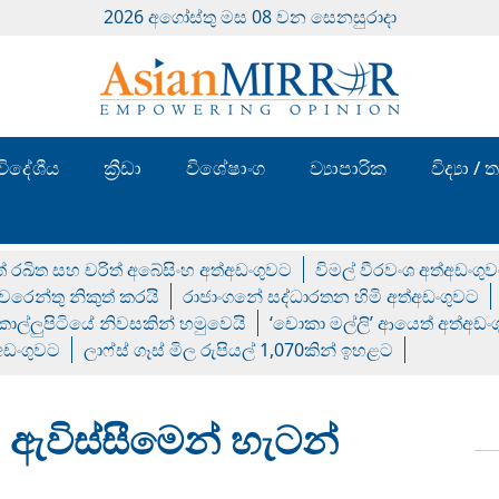
2026 අගෝස්‍තු මස 08 වන සෙනසුරාදා
විදේශීය
ක්‍රීඩා
විශේෂාංග
ව්‍යාපාරික
විද්‍යා 
් රඛිත සහ චරිත් අබේසිංහ අත්අඩංගුවට
විමල් වීරවංශ අත්අඩංගු
රෙන්තු නිකුත් කරයි
රාජාංගනේ සද්ධාරතන හිමි අත්අඩංගුවට
 කොල්ලුපිටියේ නිවසකින් හමුවෙයි
‘චොකා මල්ලි’ ආයෙත් අත්අඩං
්අඩංගුවට
ලාෆ්ස් ගෑස් මිල රුපියල් 1,070කින් ඉහළට
 ඇවිස්සීමෙන් හැටන්