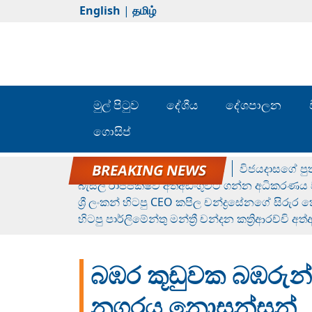
English
|
தமிழ்
මුල් පිටුව
දේශීය
දේශපාලන
ගොසිප්
රන් ගෙනා රුමේෂ්ගේ හෙල්ලය
විජයදාසගේ පුත
බැසිල් රාජපක්ෂව අත්අඩංගුවට ගන්න අධිකරණය ව
ශ්‍රී ලංකන් හිටපු CEO කපිල චන්ද්‍රසේනගේ සිරුර
හිටපු පාර්ලිමේන්තු මන්ත්‍රී චන්දන කත්‍රිආරච්චි අත
බඹර කූඩුවක බඹරුන්
නගරය නොසන්සුන්