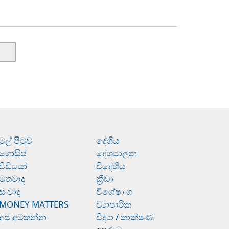
මුල් පිටුව
දේශීය
ගොසිප්
දේශපාලන
වීඩියෝ
විදේශීය
මතවාද
ක්‍රීඩා
සංවාද
විශේෂාංග
MONEY MATTERS
ව්‍යාපාරික
අප අමතන්න
විද්‍යා / තාක්ෂණ