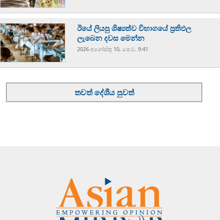
ඊයේ ලියපු ශිෂ්‍යත්ව විභාගයේ ප්‍රතිඵල
ලැබෙන දවස මෙන්න
2026 අගෝස්‍තු 10, පෙ.ව. 9:41
තවත් දේශීය පුවත්