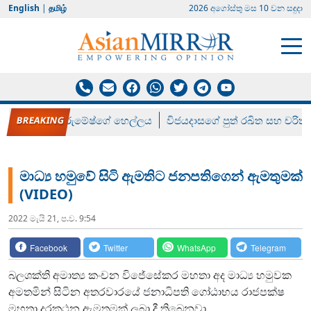
English
|
தமிழ்
2026 අගෝස්‍තු මස 10 වන සඳුදා
රන් ගෙනා රුමේෂ්ගේ හෙල්ලය
විජයදාසගේ පුත් රඛිත සහ චරිත්
මාධ්‍ය හමුවේ සිටි ඇමතිට ජනපතිගෙන් ඇමතුමක්
(VIDEO)
2022 මැයි 21, ප.ව. 9:54
Facebook
Twitter
WhatsApp
Telegram
බලශක්ති අමාත්‍ය කංචන විජේසේකර මහතා අද මාධ්‍ය හමුවක
අමතමින් සිටින අතරවාරයේ ජනාධිපති ගෝඨාභය රාජපක්ෂ
මහතා දුරකථන ඇමතුමක් ලබා දී තිබෙනවා.