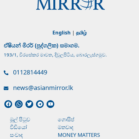
English
|
தமிழ்
ඒෂියන් මිරර් (පුද්ගලික) සමාගම.
193/1, වීරසේකර මාවත, දිවුලපිටිය, බොරලැස්ගමුව.
0112814449
news@asianmirror.lk
මුල් පිටුව
ගොසිප්
වීඩියෝ
මතවාද
සංවාද
MONEY MATTERS