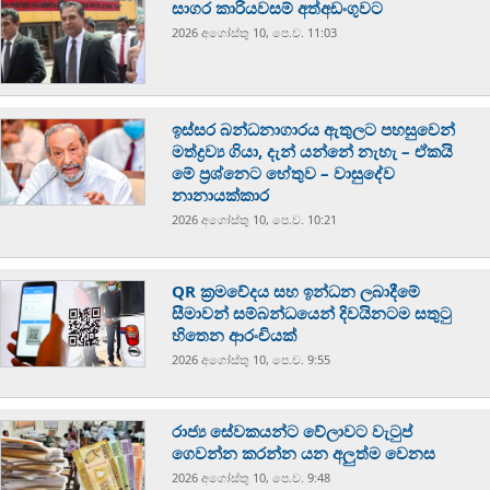
සාගර කාරියවසම් අත්අඩංගුවට
2026 අගෝස්‍තු 10, පෙ.ව. 11:03
ඉස්සර බන්ධනාගාරය ඇතුලට පහසුවෙන්
මත්ද්‍රව්‍ය ගියා, දැන් යන්නේ නැහැ – ඒකයි
මේ ප්‍රශ්නෙට හේතුව – වාසුදේව
නානායක්කාර
2026 අගෝස්‍තු 10, පෙ.ව. 10:21
QR ක්‍රමවේදය සහ ඉන්ධන ලබාදීමේ
සීමාවන් සම්බන්ධයෙන් දිවයිනටම සතුටු
හිතෙන ආරංචියක්
2026 අගෝස්‍තු 10, පෙ.ව. 9:55
රාජ්‍ය සේවකයන්ට වේලාවට වැටුප්
ගෙවන්න කරන්න යන අලුත්ම වෙනස
2026 අගෝස්‍තු 10, පෙ.ව. 9:48