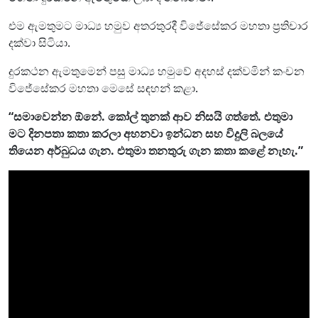
එම ඇමතුමට මාධ්‍ය හමුව අතරතුරදී විජේසේකර මහතා ප්‍රතිචාර
දක්වා සිටියා.
දුරකථන ඇමතුමෙන් පසු මාධ්‍ය හමුවේ අදහස් දක්වමින් කංචන
විජේසේකර මහතා මෙසේ සඳහන් කළා.
“සමාවෙන්න ඕනේ. කෝල් තුනක් ආව නිසයි ගත්තේ. එතුමා
මට දිනපතා කතා කරලා අහනවා ඉන්ධන සහ විදුලි බලයේ
තියෙන අර්බුධය ගැන. එතුමා තනතුරු ගැන කතා කළේ නැහැ.”