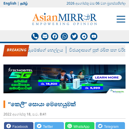
English
|
தமிழ்
2026 අගෝස්‍තු මස 06 වන බ්‍රහස්පතින්දා
රන් ගෙනා රුමේෂ්ගේ හෙල්ලය
විජයදාසගේ පුත් රඛිත සහ චරිත්
“කෙලී” සොයා මෙහෙයුමක්
2022 අගෝස්‍තු 18, ප.ව. 8:41
Facebook
Twitter
WhatsApp
Telegram