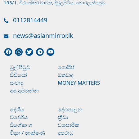
193/1, වීරසේකර මාවත, දිවුලපිටිය, බොරලැස්ගමුව.
0112814449
news@asianmirror.lk
මුල් පිටුව
ගොසිප්
වීඩියෝ
මතවාද
සංවාද
MONEY MATTERS
අප අමතන්න
දේශීය
දේශපාලන
විදේශීය
ක්‍රීඩා
විශේෂාංග
ව්‍යාපාරික
විද්‍යා / තාක්ෂණ
අපරාධ