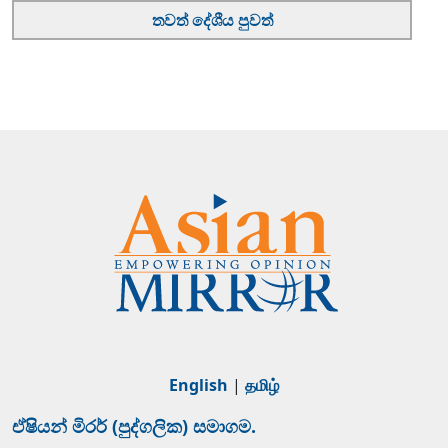
තවත් දේශීය පුවත්
English
|
தமிழ்
ඒෂියන් මිරර් (පුද්ගලික) සමාගම.