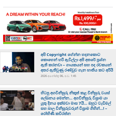
අපි Copyright ගේන්න හදනකොට
කොහෙන් හරි ඇවිල්ලා අපි අතරේ ප්‍රශ්න
ඇති කරනවා – ගායකයන් සහ පද රචකයන්
අතර ඇතිවුණු රණ්ඩුව ගැන භාතිය කට අරියි
2026 අගෝස්‍තු 06, ප.ව. 1:45
හිටපු අගවිනිසුරු නිකුත් කළ විනිසුරු වයස්
ලේඛනය මෙන්න… අගවිනිසුරු විශ්‍රාම යා
යුතු දිනය ඉක්මවා මාස 7යි… ඔහුට වැඩිමල්
සහ බාල විනිසුරුවරුන් විශ්‍රාම ගිහින්…! –
රෝහිණී කවිරත්න