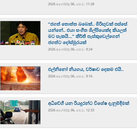
2026 අගෝස්‍තු 06, පෙ.ව. 11:28
“ජගත් තොත්ත බබෙක්.. මිරිඟුවක් පස්සේ
යන්නේ.. එයා සංගීත ශිල්පියෙක්ද කියලත්
මට සැකයි…” කීර්ති පැස්කුවෙල්ගෙන්
ජගත්ට දෝස්මුරයක්
2026 අගෝස්‍තු 06, පෙ.ව. 9:24
එල්නිනෝ නියගය, වර්ෂාව දෙකම එයි..
2026 අගෝස්‍තු 06, පෙ.ව. 9:16
අධිවේගී යන රියදුරන්ට විශේෂ දැනුම්දීමක්
2026 අගෝස්‍තු 06, පෙ.ව. 12:33