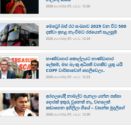
2026 අගෝස්‍තු 07, පෙ.ව. 12:26
මෙට්‍රෝ බස් රථ සංඛ්‍යාව 2029 වන විට 500
දක්වා ඉහළ නැංවීමට රජයෙන් සැලසුම්
2026 අගෝස්‍තු 07, පෙ.ව. 12:24
භාණ්ඩාගාර කොල්ලයට භාණ්ඩාගාර
ලේකම්, මහ බැංකු අධිපති වගකිව යුතු යයි
COPF වාර්තාවෙන් හෙලිවෙලා..
2026 අගෝස්‍තු 07, පෙ.ව. 12:23
අරගලයේදී නාමල්ට පැනලා යන්න පස්ස‍ා
දොරක් ඉතුරු වුනෙත් නෑ, වහලෙත්
කඩාගෙන ඉගිලිලා ගියේ – වසන්ත මුදලිගේ
2026 අගෝස්‍තු 07, පෙ.ව. 12:20