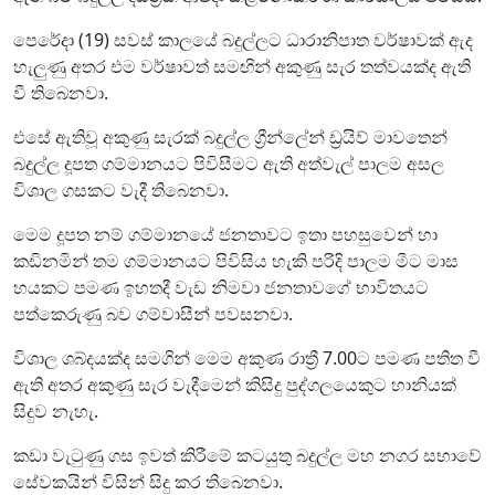
පෙරේදා (19) සවස් කා‍ලයේ බදුල්ලට ධාරානිපාත වර්ෂාවක් ඇද
හැලුණු අතර එම වර්ෂාවත් සමඟින් අකුණු සැර තත්වයක්ද ඇති
වී තිබෙනවා.
එසේ ඇතිවූ අකුණු සැරක් බදුල්ල ග්‍රීන්ලේන් ඩ්‍රයිව් මාවතෙන්
බදුල්ල දූපත ගම්මානයට පිවිසීමට ඇති අත්වැල් පාලම අසල
විශාල ගසකට වැදී තිබෙනවා.
මෙම දූපත නම් ගම්මානයේ ජනතාවට ඉතා පහසුවෙන් හා
කඩිනමින් තම ගම්මානයට පිවිසිය හැකි පරිදි පාලම මීට මාස
හයකට පමණ ඉහතදී වැඩ නිමවා ජනතාවගේ භාවිතයට
පත්කෙරුණු බව ගම්වාසීන් පවසනවා.
විශාල ශබ්දයක්ද සමගින් මෙම අකුණ රාත්‍රී 7.00ට පමණ පතිත වී
ඇති අතර අකුණු සැර වැදීමෙන් කිසිදු පුද්ගලයෙකුට හානියක්
සිදුව නැහැ.
කඩා වැටුණු ගස ඉවත් කිරීමේ කටයුතු බදුල්ල මහ නගර සභාවේ
සේවකයින් විසින් සිදු කර තිබෙනවා.