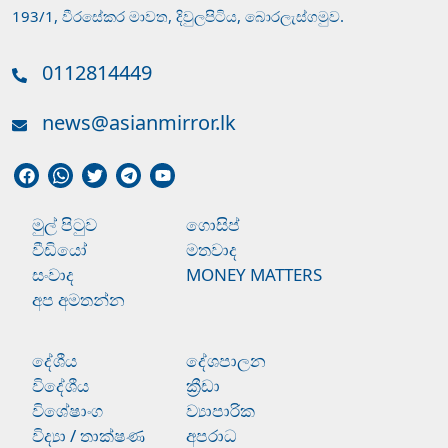
193/1, වීරසේකර මාවත, දිවුලපිටිය, බොරලැස්ගමුව.
0112814449
news@asianmirror.lk
මුල් පිටුව
ගොසිප්
වීඩියෝ
මතවාද
සංවාද
MONEY MATTERS
අප අමතන්න
දේශීය
දේශපාලන
විදේශීය
ක්‍රීඩා
විශේෂාංග
ව්‍යාපාරික
විද්‍යා / තාක්ෂණ
අපරාධ