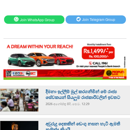
Join WhatsApp Group
Join Telegram Group
දීමනා ඉල්ලීම් මුල් කරගනිමින් මේ රාජ්‍ය
සේවකයන් සියලුම රාජකාරිවලින් ඉවතට
2026 අගෝස්‍තු 07, පෙ.ව. 12:29
අවුරුදු දෙකකින් ඩෙංගු නසන හැටි ඇමති
නලින්ද කියයි