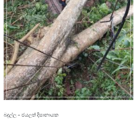
බදුල්ල – ජයලත් දිසානායක