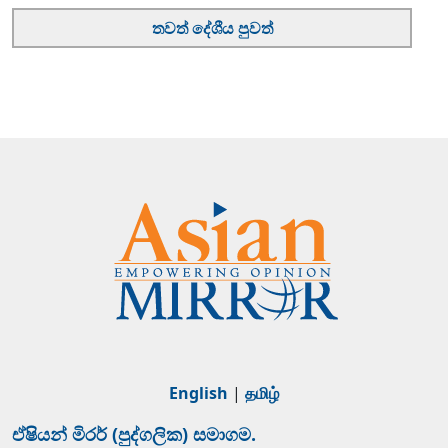
තවත් දේශීය පුවත්
English
|
தமிழ்
ඒෂියන් මිරර් (පුද්ගලික) සමාගම.