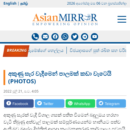
English
|
தமிழ்
2026 අගෝස්‍තු මස 06 වන බ්‍රහස්පතින්දා
රන් ගෙනා රුමේෂ්ගේ හෙල්ලය
විජයදාසගේ පුත් රඛිත සහ චරිත්
අකුණු සැර වැදීමෙන් පාලමක් කඩා වැටෙයි
(PHOTOS)
2022 ජූලි 21, ප.ව. 4:05
Facebook
Twitter
WhatsApp
Telegram
අකුණු සැරක් වැදී විශාල ගසක් පතිත වීමෙන් බදුලුඔය හරහා
වැටී තිබුණු අත්වැල් පාලමක් සම්පූර්ණයෙන්ම හානියට පත්ව
ඇති බව බදුල්ල දිස්ත්‍රික් ආපදා කළමනාකරණ කාර්යාලය පවසයි.