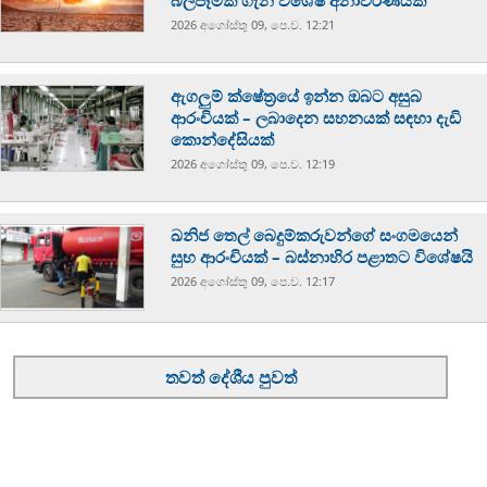
බලපෑමක් ගැන විශේෂ අනාවරණයක්
2026 අගෝස්‍තු 09, පෙ.ව. 12:21
ඇගලුම් ක්ෂේත්‍රයේ ඉන්න ඔබට අසුබ
ආරංචියක් – ලබාදෙන සහනයක් සඳහා දැඩි
කොන්දේසියක්
2026 අගෝස්‍තු 09, පෙ.ව. 12:19
ඛනිජ තෙල් බෙදුම්කරුවන්ගේ සංගමයෙන්
සුභ ආරංචියක් – බස්නාහිර පළාතට විශේෂයි
2026 අගෝස්‍තු 09, පෙ.ව. 12:17
තවත් දේශීය පුවත්