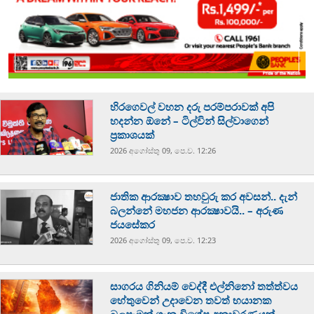
හිරගෙවල් වහන දරු පරම්පරාවක් අපි
හදන්න ඕනේ – ටිල්වින් සිල්වාගෙන්
ප්‍රකාශයක්
2026 අගෝස්‍තු 09, පෙ.ව. 12:26
ජාතික ආරක්‍ෂාව තහවුරු කර අවසන්.. දැන්
බලන්නේ මහජන ආරක්‍ෂාවයි.. – අරුණ
ජයසේකර
2026 අගෝස්‍තු 09, පෙ.ව. 12:23
සාගරය ගිනියම් වෙද්දී එල්නිනෝ තත්ත්වය
හේතුවෙන් උදාවෙන තවත් භයානක