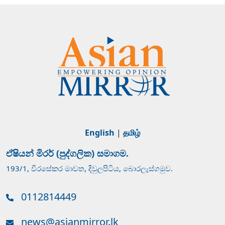
English
|
தமிழ்
ඒෂියන් මිරර් (පුද්ගලික) සමාගම.
193/1, වීරසේකර මාවත, දිවුලපිටිය, බොරලැස්ගමුව.
0112814449
news@asianmirror.lk