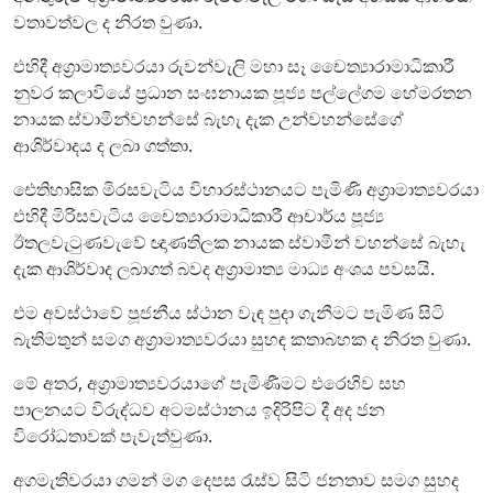
වතාවත්වල ද නිරත වුණා.
එහිදී අග්‍රාමාත්‍යවරයා රුවන්වැලි මහා සෑ චෛත්‍යාරාමාධිකාරී
නුවර කලාවියේ ප්‍රධාන සංඝනායක පූජ්‍ය පල්ලේගම හේමරතන
නායක ස්වාමීන්වහන්සේ බැහැ දැක උන්වහන්සේගේ
ආශිර්වාදය ද ලබා ගත්තා.
ඓතිහාසික මිරසවැටිය විහාරස්ථානයට පැමිණි අග්‍රාමාත්‍යවරයා
එහිදී මිරිසවැටිය චෛත්‍යාරාමාධිකාරී ආචාර්ය පූජ්‍ය
ඊතලවැටුණවැවේ ඥාණතිලක නායක ස්වාමීන් වහන්සේ බැහැ
දැක ආශිර්වාද ලබාගත් බවද අග්‍රාමාත්‍ය මාධ්‍ය අංශය පවසයි.
එම අවස්ථාවේ පූජනීය ස්ථාන වැඳ පුදා ගැනීමට පැමිණ සිටි
බැතිමතුන් සමග අග්‍රාමාත්‍යවරයා සුහඳ කතාබහක ද නිරත වුණා.
මේ අතර, අග්‍රාමාත්‍යවරයාගේ පැමිණීමට එරෙහිව සහ
පාලනයට විරුද්ධව අටමස්ථානය ඉදිරිපිට දී අද ජන
විරෝධතාවක් පැවැත්වුණා.
අගමැතිවරයා ගමන් මග දෙපස රැස්ව සිටි ජනතාව සමග සුහද