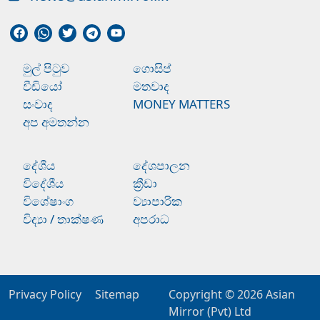
මුල් පිටුව
ගොසිප්
වීඩියෝ
මතවාද
සංවාද
MONEY MATTERS
අප අමතන්න
දේශීය
දේශපාලන
විදේශීය
ක්‍රීඩා
විශේෂාංග
ව්‍යාපාරික
විද්‍යා / තාක්ෂණ
අපරාධ
Privacy Policy
Sitemap
Copyright © 2026
Asian
Mirror (Pvt) Ltd