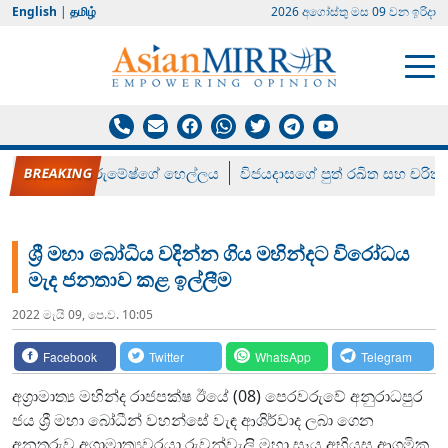
English
|
தமிழ்
2026 අගෝස්‍තු මස 09 වන ඉරිදා
රන් ගෙනා රුමේෂ්ගේ හෙල්ලය
විජයදාසගේ පුත් රඛිත සහ චරිත්
ශ්‍රී මහා බෝධිය වදින්න ගිය මහින්දට විරෝධය
මැද ජනතාව කළ ඉල්ලීම
2022 මැයි 09, පෙ.ව. 10:05
Facebook
Twitter
WhatsApp
Telegram
අග්‍රාමාත්‍ය මහින්ද රාජපක්ෂ ඊයේ (08) පෙරවරුවේ අනුරාධපුර
ජය ශ්‍රී මහා බෝධීන් වහන්සේ වැඳ ආශිර්වාද ලබා ගෙන
අනතුරුව අග්‍රාමාත්‍යවරයා රුවන්වැලි මහා සෑය අභියස ආගමික