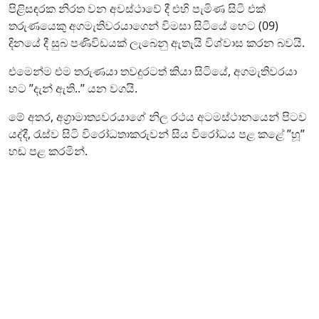
පිළිසඳරක නිරත වන අවස්ථාවේ දී එහි පැමිණ සිටි එක්
තරුණයෙකු අගමැතිවරයාගෙන් විමසා සිටියේ හෙට (09)
දිනයේ දී සුබ පණිවිඩයක් ලැබෙනු ඇතැයි විශ්වාස කරන බවයි.
එමෙන්ම එම තරුණයා තවදුරටත් කියා සිටියේ, අගමැතිවරයා
හට ”දැන් ඇති..” යන වගයි.
මේ අතර, අග්‍රාමාත්‍යවරයාගේ නිල රථය අටමස්ථානයෙන් පිටව
යද්දී, රැස්ව සිටි විරෝධතාකරුවන් සිය විරෝධය පළ කළේ ”හූ”
හඬ පළ කරමින්.