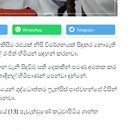
WhatsApp
Telegram
 කිසිම රජයක් නිසි විමර්ශනයක් සිදුකර නොමැති
් රංජිත් හිමියන් සඳහන් කරනවා.
 ඝාතන වැනි සිදුවීම් සති දෙකකින් පමණ අමතක කර
කාදිනල් හිමිපාණන් පෙන්වා දුන්නේ.
යෙන් ශුද්ධොත්තම ෆ්‍රැන්සිස් පාප්වහන්සේ විසින්
බෙනවා.
යේ (13) පැවැත්වුණේ කටුවාපිටිය ශාන්ත