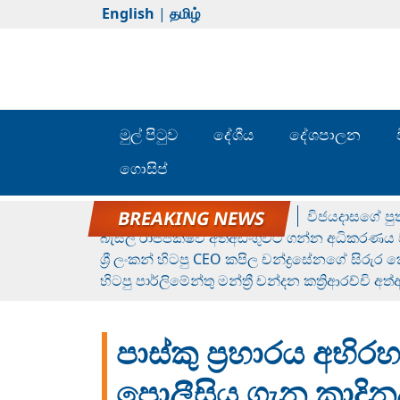
English
|
தமிழ்
මුල් පිටුව
දේශීය
දේශපාලන
ගොසිප්
රන් ගෙනා රුමේෂ්ගේ හෙල්ලය
විජයදාසගේ පුත
බැසිල් රාජපක්ෂව අත්අඩංගුවට ගන්න අධිකරණය ව
ශ්‍රී ලංකන් හිටපු CEO කපිල චන්ද්‍රසේනගේ සිරුර
හිටපු පාර්ලිමේන්තු මන්ත්‍රී චන්දන කත්‍රිආරච්චි අත
පාස්කු ප්‍රහාරය අභි
පොලීසිය ගැන කාදිනල