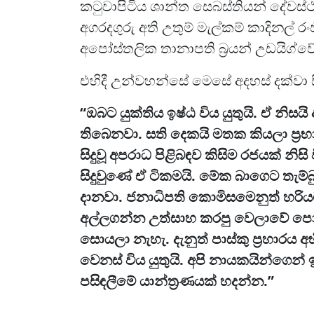
කටුවාපිටිය ශාන්ත සෙබස්තියන් දේව
අගරදගුරු අති උතුම් මැල්කම් කාදිනල් ර
අපෝස්තලික තානාපති බ්‍රයන් උඩයිග්වේ
එහිදී උන්වහන්සේ මෙසේ අදහස් දක්වා ස
“ඔබට යුක්තිය ඉෂ්ඨ විය යුතුයි. ඒ නිසයි
තිබෙනවා. සති දෙකයි මතක කියලා ප්‍
සිදුවූ අපරාධ පිළිබඳව කිසිම රජයක් නිසි
සිදුවුණේ ඒ ටිකමයි. මේක බාගෙට තැම
දානවා. ජනාධිපති කොමිසමෙනුත් හරියට
අල්ලගන්න උත්සාහ කරපු වෙලාවේ පොලි
සොයලා නැහැ. දැනුත් පාස්කු ප්‍රහාරය 
වෙනස් විය යුතුයි. අපි නායකයින්ගෙන් ඉ
පසිඳලීමේ යාන්ත්‍රණයක් හදන්න.”