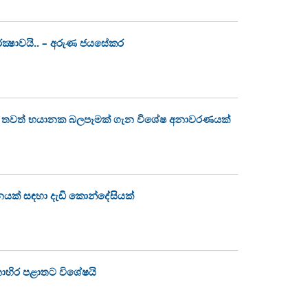
ක්‍ෂාවයි.. – අරුණ ජයසේකර
වෙන තවත් භයානක බලපෑමක් ගැන විශේෂ අනාවරණයක්
නයක් සඳහා දැඩි කොන්දේසියක්
නාහිර පළාතට විශේෂයි