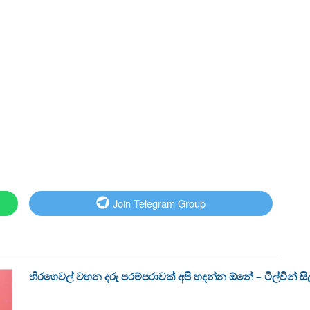
Join Telegram Group
හිරගෙවල් වහන දරු පරම්පරාවක් අපි හදන්න ඕනේ – ටිල්වින් සිල