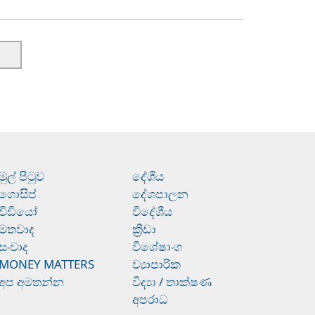
මුල් පිටුව
දේශීය
ගොසිප්
දේශපාලන
වීඩියෝ
විදේශීය
මතවාද
ක්‍රීඩා
සංවාද
විශේෂාංග
MONEY MATTERS
ව්‍යාපාරික
අප අමතන්න
විද්‍යා / තාක්ෂණ
අපරාධ