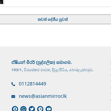
තවත් දේශීය පුවත්
ඒෂියන් මිරර් (පුද්ගලික) සමාගම.
193/1, වීරසේකර මාවත, දිවුලපිටිය, බොරලැස්ගමුව.
0112814449
news@asianmirror.lk