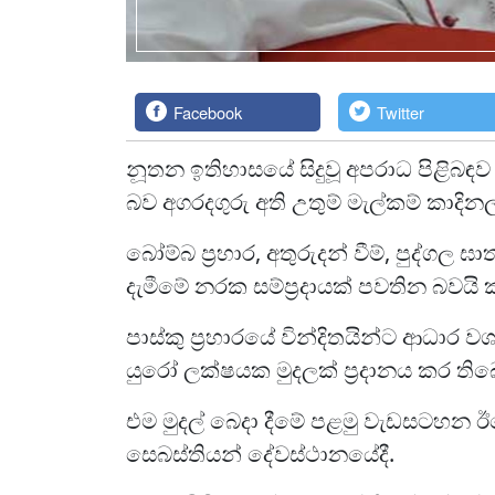
Facebook
Twitter
නූතන ඉතිහාසයේ සිදුවූ අපරාධ පිළිබඳව
බව අගරදගුරු අති උතුම් මැල්කම් කාදිනල
බෝම්බ ප්‍රහාර, අතුරුදන් වීම්, පුද්ගල
දැමීමේ නරක සම්ප්‍රදායක් පවතින බවයි 
පාස්කු ප්‍රහාරයේ වින්දිතයින්ට ආධාර වශ
යුරෝ ලක්ෂයක මුදලක් ප්‍රදානය කර ති
එම මුදල් බෙදා දීමේ පළමු වැඩසටහන ඊ
සෙබස්තියන් දේවස්ථානයේදී.