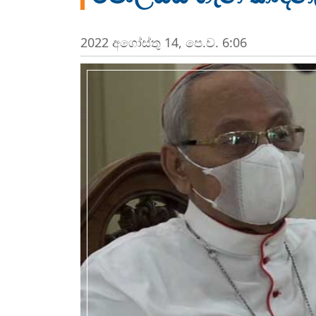
2022 අගෝස්‍තු 14, පෙ.ව. 6:06