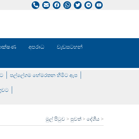
/ තාක්ෂණ
අපරාධ
වැඩසටහන්
වට
පල්ලේගම හේමරතන හිමිට ඇප
ගුවට
මුල් පිටුව
>
පුවත්
>
දේශීය
>