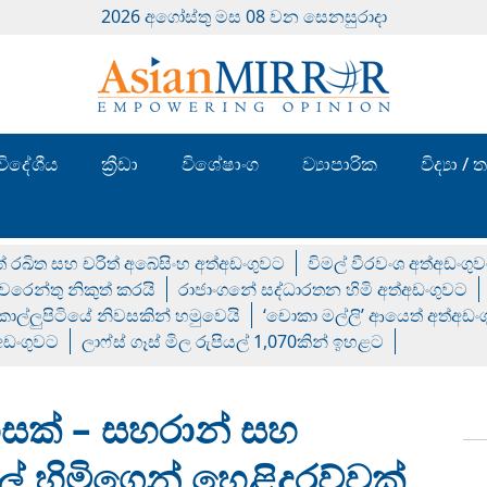
2026 අගෝස්‍තු මස 08 වන සෙනසුරාදා
විදේශීය
ක්‍රීඩා
විශේෂාංග
ව්‍යාපාරික
විද්‍යා 
් රඛිත සහ චරිත් අබේසිංහ අත්අඩංගුවට
විමල් වීරවංශ අත්අඩංගු
රෙන්තු නිකුත් කරයි
රාජාංගනේ සද්ධාරතන හිමි අත්අඩංගුවට
 කොල්ලුපිටියේ නිවසකින් හමුවෙයි
‘චොකා මල්ලි’ ආයෙත් අත්අඩං
්අඩංගුවට
ලාෆ්ස් ගෑස් මිල රුපියල් 1,070කින් ඉහළට
රහසක් – සහරාන් සහ
් හිමිගෙන් හෙළිදරව්වක්