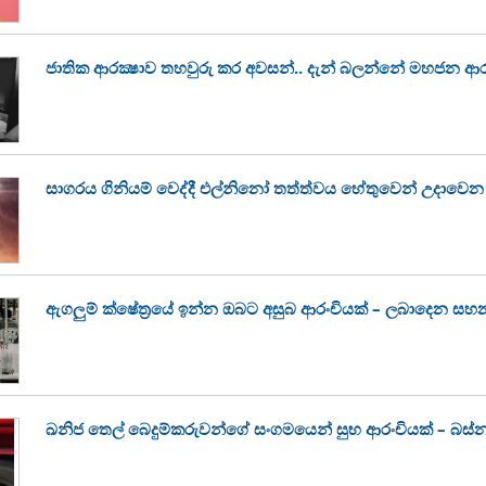
ජාතික ආරක්‍ෂාව තහවුරු කර අවසන්.. දැන් බලන්නේ මහජන ආර
සාගරය ගිනියම් වෙද්දී එල්නිනෝ තත්ත්වය හේතුවෙන් උදා
ඇගලුම් ක්ෂේත්‍රයේ ඉන්න ඔබට අසුබ ආරංචියක් – ලබාදෙන සහ
ඛනිජ තෙල් බෙදුම්කරුවන්ගේ සංගමයෙන් සුභ ආරංචියක් – බස්