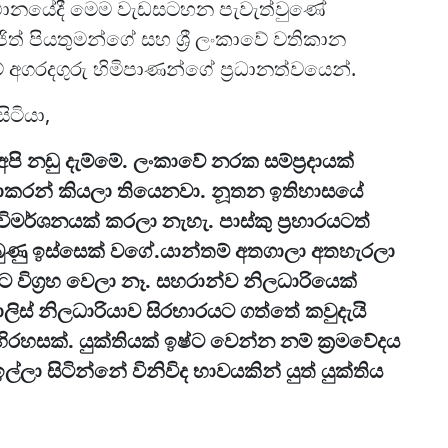
ස්ථානයේදී මෙම වැඩසටහන පැවැත්වුණේ
ංජිත් පියතුමන්ගේ සහ ශ්‍රී ලංකාවේ වතිකාන
 අගරදගුරු හිමිපාණන්ගේ ප්‍රධානත්වයෙන්.
ිටියා,
 අපි නඩු දැම්මේ. ලංකාවේ නරක සම්ප්‍රදායක්
රභාකරන් කියලා තියෙනවා. නූතන ඉතිහාසයේ
 විමර්ශනයක් කරලා නැහැ. පාස්කු ප්‍රහාරයටත්
්බුණු ඉස්සෙක් වගේ.යාන්තම් අතගාලා අතහැරලා
 විග්‍රහ වෙලා නෑ. සහරාන්ව නිලධාරියෙක්
ස් නිලධාරියාව සිරභාරයට ගත්තේ කවුදැයි
අභිරහසක්. යුක්තියක් ඉෂ්ට වෙන්න නම් ක්‍රමවේදය
ල්ලා සිටින්නේ විනිවිද භාවයකින් යුත් යුක්තිය