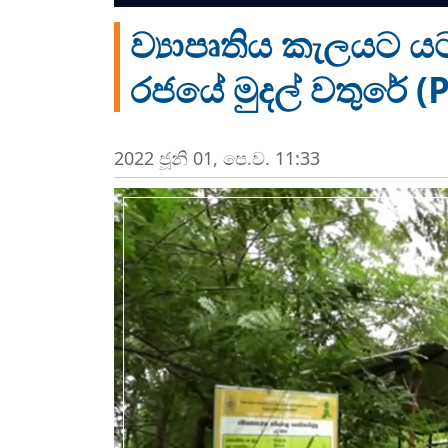
ව්‍යාපෘතිය කැලයට
රජයේ මුදල් වතුරේ 
2022 ජූනි 01, පෙ.ව. 11:33