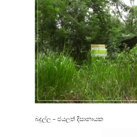
බදුල්ල – ජයලත් දිසානායක