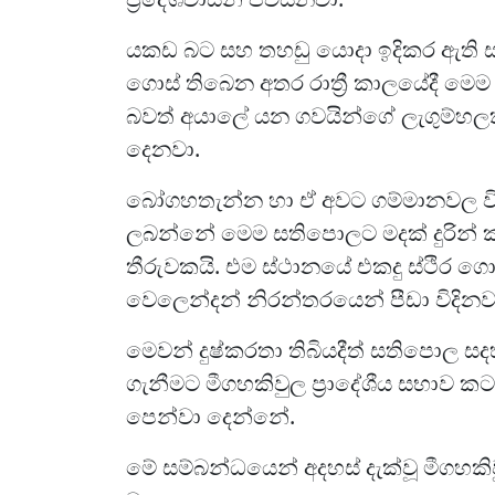
යකඩ බට සහ තහඩු යොදා ඉදිකර ඇති 
ගොස් තිබෙන අතර රාත්‍රී කාලයේදී මෙම
බවත් අයාලේ යන ගවයින්ගේ ලැගුම්හලක්
දෙනවා.
බෝගහතැන්න හා ඒ අවට ගම්මානවල විශා
ලබන්නේ මෙම සතිපොලට මදක් දුරින් ක
තීරුවකයි. එම ස්ථානයේ එකදු ස්ථිර ග
වෙලෙන්දන් නිරන්තරයෙන් පීඩා විදිනව
මෙවන් දුෂ්කරතා තිබියදීත් සතිපොල
ගැනීමට මීගහකිවුල ප්‍රාදේශීය සභාව 
පෙන්වා දෙන්නේ.
මේ සම්බන්ධයෙන් අදහස් දැක්වූ මීගහකි