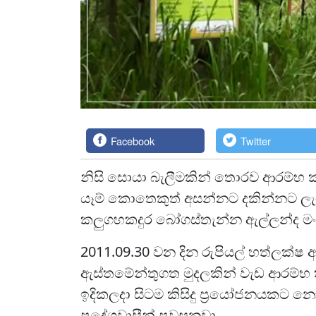
Facebook
Twitter
නිසි සොයා බැලීමකින් තොරව ආරම්භ ක
යෑම් කොතෙකුත් අසන්නට දකින්නට ලැබෙ
කලුගහකදුර බෝගස්තැන්න ඇල්ලන්ද මං
2011.09.30 වන දින රුපියල් හත්ලක්ෂ 
ඇස්තමේන්තුගත මුදලකින් වැඩ ආරම්
ඉදිකලදා සිටම කිසිදු ප්‍රයෝජනයකට 
ප්‍රදේශවාසීන් පවසනවා.