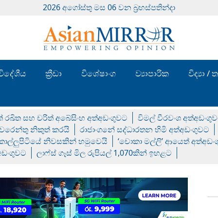
2026 අගෝස්‍තු මස 06 වන බ්‍රහස්පතින්දා
විදේශීය
ක්‍රීඩා
විශේෂාංග
ව්‍යාපාරික
විද්‍යා 
් රඛිත සහ චරිත් අබේසිංහ අත්අඩංගුවට
විමල් වීරවංශ අත්අඩංගු
රෙන්තු නිකුත් කරයි
රාජාංගනේ සද්ධාරතන හිමි අත්අඩංගුවට
 කොල්ලුපිටියේ නිවසකින් හමුවෙයි
‘චොකා මල්ලි’ ආයෙත් අත්අඩං
්අඩංගුවට
ලාෆ්ස් ගෑස් මිල රුපියල් 1,070කින් ඉහළට