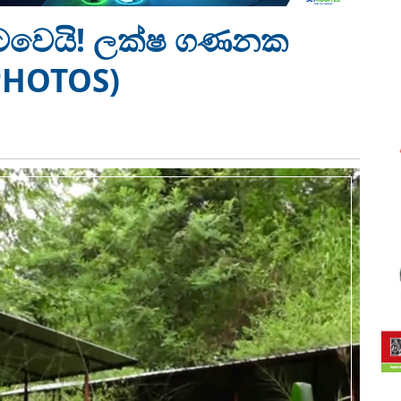
 යටවෙයි! ලක්ෂ ගණනක
(PHOTOS)