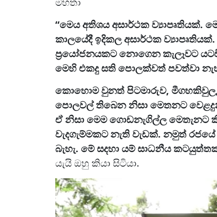
මහතා
“මෙය අතිශය අසාර්ථක ව්‍යාපෘතියක්. ම
කාලයේදී ඉදිකල අසාර්ථක ව්‍යාපෘතියක්
ප්‍රයෝජනයකට නොගෙන කැලෑවට යටවී 
මෙහි එකදු සති පොලක්වත් පවත්වා නැ
කොහොම වුනත් පිටමාරුව, මීගහකිවුල,
පොලවල් තිබෙන නිසා මෙතනට වෙළදුන
ඒ නිසා මෙම ගොඩනැගිල්ල මෙතැනට කිසි
වැදගැම්මකට නැති වැඩක්. නමුත් රජය
බැහැ. මේ සදහා යම් සාධනීය කටයුත්තක
යැයි ඔහු කියා සිටියා.