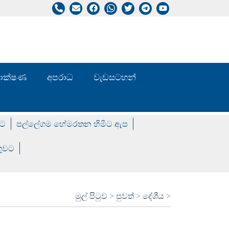
/ තාක්ෂණ
අපරාධ
වැඩසටහන්
වට
පල්ලේගම හේමරතන හිමිට ඇප
ගුවට
මුල් පිටුව
>
පුවත්
>
දේශීය
>