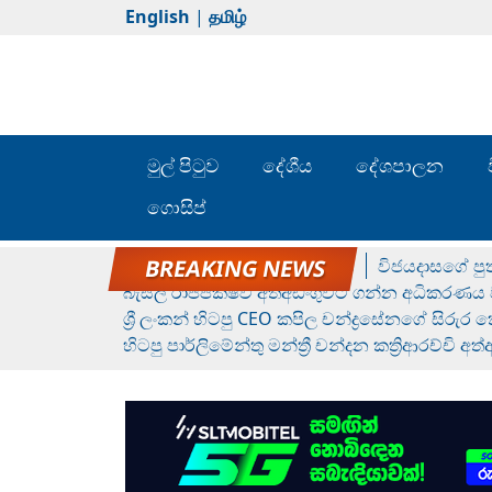
English
|
தமிழ்
මුල් පිටුව
දේශීය
දේශපාලන
ගොසිප්
රන් ගෙනා රුමේෂ්ගේ හෙල්ලය
විජයදාසගේ පුත
බැසිල් රාජපක්ෂව අත්අඩංගුවට ගන්න අධිකරණය ව
ශ්‍රී ලංකන් හිටපු CEO කපිල චන්ද්‍රසේනගේ සිරුර
හිටපු පාර්ලිමේන්තු මන්ත්‍රී චන්දන කත්‍රිආරච්චි අත