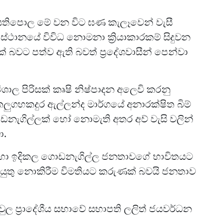
සතිපොල මේ වන විට ඝණ කැලෑවෙන් වැසී
 ස්ථානයේ විවිධ නොමනා ක්‍රියාකාරකම් සිදුවන
 බවට පත්ව ඇති බවත් ප්‍රදේශවාසීන් පෙන්වා
ල පිරිසක් කෘෂි නිෂ්පාදන අලෙවි කරනු
ලුගහකදුර ඇල්ලන්ද මාර්ගයේ අනාරක්ෂිත බිම්
ොඩනැගිල්ලක් හෝ නොමැති අතර අව් වැසි වලින්
ා.
 සදහා ඉදිකල ගොඩනැගිල්ල ජනතාවගේ භාවිතයට
කටයුතු නොකිරීම විමතියට කරුණක් බවයි ජනතාව
වුල ප්‍රාදේශීය සභාවේ සභාපති ලලිත් ජයවර්ධන