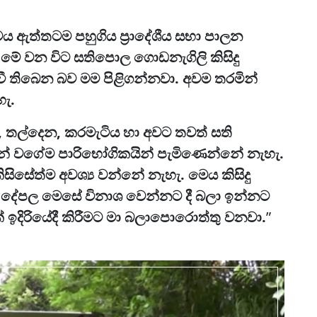
ෙය ඇත්තටම පහුගිය ප්‍රාදේශීය සභා පාලන
. මේ වන විට සතිපොල ගොඩනැගිලි කිසිදු
තිබෙන බව මම පිළිගන්නවා. අවම තරමින්
හැ.
 තල්දෙන, කරමැටිය හා අවට තවත් සති
් වගේම පාරිභෝගිකයින් පැමිණෙන්නේ නැහැ.
සේත්ම අවශ්‍ය වන්නේ නැහැ. මෙය කිසිදු
ේ දේපල මෙසේ විනාශ වෙන්නට දී බලා ඉන්නට
් ඉදිරියේදී කිරීමට මා බලාපොරොත්තු වනවා.
”