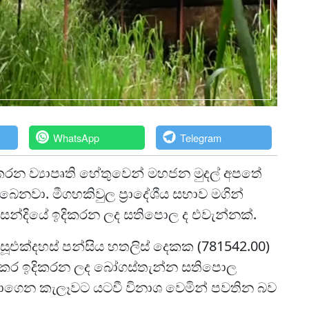
WhatsApp
Telegram
රන ව්‍යාපෘති හේතුවෙන් මහජන මුදල් අපතේ
නවා. මීගහකිවුල ප්‍රාදේශීය සභාව මගින්
සන්දියේ ඉදිකරන ලද සතිපොල ද එවැන්නක්.
අසූඑක්දහස් පන්සිය හතලිස් දෙකක (781542.00)
භ කර ඉදිකරන ලද බෝගස්තැන්න සතිපොල
නොගෙන කැලෑවට යටවී විනාශ වෙමින් පවතින බව