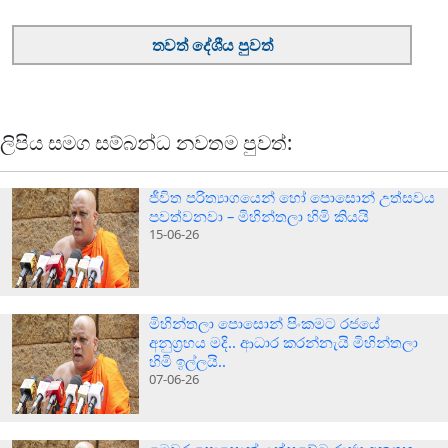
තවත් දේශීය පුවත්
ලිපිය සමග සම්බන්ධ නවතම පුවත්:
ජීවිත පරිත්‍යාගයෙන් හෝ පොසොන් උත්සවය
පවත්වනවා – මිහින්තලා හිමි කියයි
15-06-26
මිහින්තලා පොසොන් පිංකමට රජයේ
අනුග‍්‍රහය මදි.. ආධාර කරන්නැයි මිහින්තලා
හිමි ඉල්ලයි..
07-06-26