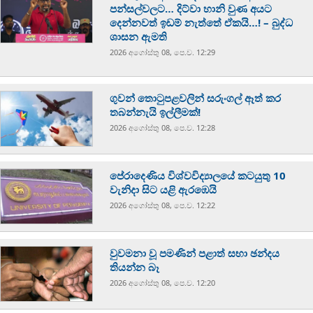
පන්සල්වලට… දිට්වා හානි වුණ අයට
දෙන්නවත් ඉඩම් නැත්තේ ඒකයි…! – බුද්ධ
ශාසන ඇමති
2026 අගෝස්‍තු 08, පෙ.ව. 12:29
ගුවන් තොටුපළවලින් සරුංගල් ඈත් කර
තබන්නැයි ඉල්ලීමක්!
2026 අගෝස්‍තු 08, පෙ.ව. 12:28
පේරාදෙණිය විශ්වවිද්‍යාලයේ කටයුතු 10
වැනිදා සිට යළි ඇරඹෙයි
2026 අගෝස්‍තු 08, පෙ.ව. 12:22
වුවමනා වූ පමණින් පළාත් සභා ඡන්දය
තියන්න බෑ
2026 අගෝස්‍තු 08, පෙ.ව. 12:20