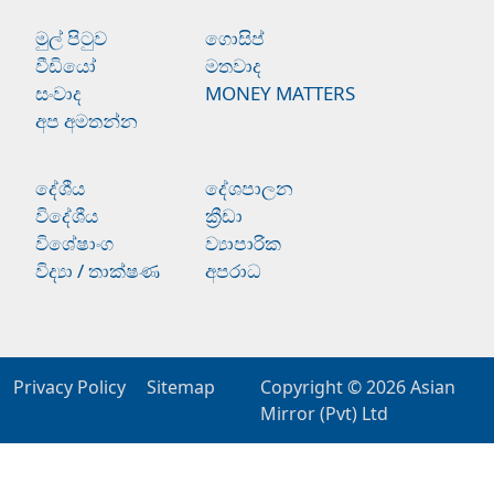
මුල් පිටුව
ගොසිප්
වීඩියෝ
මතවාද
සංවාද
MONEY MATTERS
අප අමතන්න
දේශීය
දේශපාලන
විදේශීය
ක්‍රීඩා
විශේෂාංග
ව්‍යාපාරික
විද්‍යා / තාක්ෂණ
අපරාධ
Privacy Policy
Sitemap
Copyright © 2026
Asian
Mirror (Pvt) Ltd