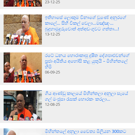
23-12-25
ඉතිහාසේ ලොකුම විනාශේ වුණේ අනුරගේ
කාලේ… සිහි විකල් වෙලා…මඤ්ඤං…
බුදුහාමුදුරුවොත් අත්අඩංගුවට ගත්තා…!
13-12-25
රටේ ධනය හොරාකාපු දූෂිත දේශපාළුවන්ගේ
ප්‍රජා අයිතිය අහෝසි කළ යුතුයි – මිහින්තලේ
හිමි
06-09-25
ගිය ආණ්ඩු කාලයේ මිහින්තලා අනුලා සෑයේ
ගල් මංජුසා රැසක් හොරකං කරලා…
12-08-25
මිහින්තලේ අනුලා චෛත්‍ය මිලියන 300කට