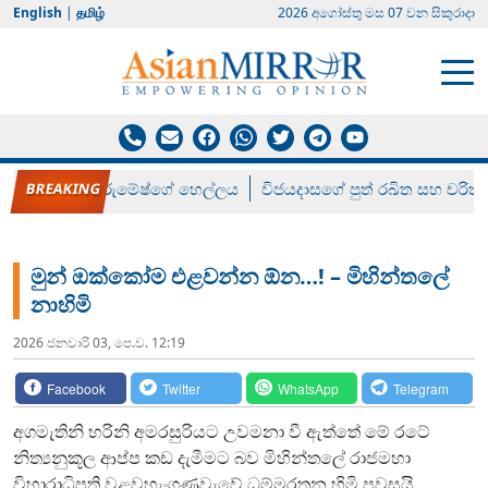
English
|
தமிழ்
2026 අගෝස්‍තු මස 07 වන සිකුරාදා
රන් ගෙනා රුමේෂ්ගේ හෙල්ලය
විජයදාසගේ පුත් රඛිත සහ චරිත්
මුන් ඔක්කෝම එළවන්න ඕන…! – මිහින්තලේ
නාහිමි
2026 ජනවාරි 03, පෙ.ව. 12:19
Facebook
Twitter
WhatsApp
Telegram
අගමැතිනි හරිනි අමරසුරියට උවමනා වී ඇත්තේ මේ රටේ
නිත්‍යනුකූල ආප්ප කඩ දැමීමට බව මිහින්තලේ රාජමහා
විහාරාධිපති වළවහැංගුණුවැවේ ධම්මරතන හිමි පවසයි.