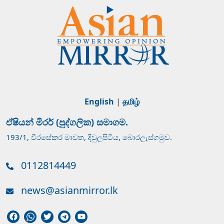
English
|
தமிழ்
ඒෂියන් මිරර් (පුද්ගලික) සමාගම.
193/1, වීරසේකර මාවත, දිවුලපිටිය, බොරලැස්ගමුව.
0112814449
news@asianmirror.lk