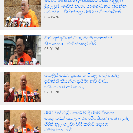
මෙවර පොසොන් උත්සවේට රාජ්‍ය අනුග්‍රහ
මුදල ප්‍රමාණවත් නැහැ..සංශෝධනය කරන්න
වෙනවා – මිහින්තලා රජමහා විහාරාධිපති
03-06-26
මාව අත්අඩංගුවට ගැනීමේ සූදානමක්
තියෙනවා – මිහින්තලේ හිමි
05-01-26
පොලිස් මාධ්‍ය ප්‍රකාශක සියලු නාලිකාවල
ප්‍රවෘත්ති කියන්න දැම්මා නම් මාධ්‍ය
මර්ධනයක් අවශ්‍ය නෑ…
02-01-26
රටට වස් වැදී හෙණ වැදී රටම විසාලා
මහනුවරක් වෙලා – ජනාධිපතිගේ අතේ බැන්ද
පිරිත් නූල ගලවා විසි කරාට දෙසන
ධම්මරතන හිමි