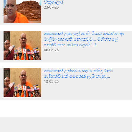
විකුණලා.!
23-07-25
පොසොන් උළෙලේ පාකිං ටිකට් කඩන්න ආ
මාලිමා සභාපති නොකවුට්… මිහින්තලේ
නාහිමි කන හරහා දෙසයි….!
06-06-25
පොසොන් උත්සවය සඳහා කිසිදු රාජ්‍ය
මැදිහත්වීමක් මෙතෙක් ලැබී නැහැ…
13-05-25