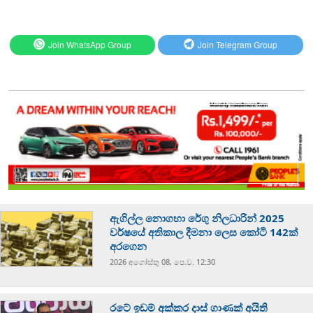
Join WhatsApp Group
Join Telegram Group
ඇගිල්ල නොගහා රේගු නිලධාරින් 2025
වර්ෂයේ අතිකාල දීමනා ලෙස කෝටි 142ක්
අරගෙන
2026 අගෝස්‍තු 08, පෙ.ව. 12:30
රටේ ඉඩම් අක්කර දාස් ගාණක් අයිති