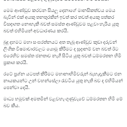
මෙම ආණ්ඩුව කරවන සියලු දෙනාගේ මානසිකත්වය මෙය
බැවින් එක් අයකු තනතුරකින් ඉවත් කර තවත් අයකු පත්කර
විසඳාගත නොහැකි බවත් සමස්ත ආණ්ඩුවම පළවා හැරිය යුතු
බවත් එහිමියන් අවධාරණය කරයි.
බුදු දහමට මහා සංඝරත්නයට අත තැබූ ආණ්ඩුව කුඩා දරුවන්
ලිංගික විෂමාචාරවලට යොමු කිරීමට ද සූදානම් වන බවත් ඊට
එරෙහිව සමස්ත ජනතාව නැගී සිටිය යුතු බවත් ධම්මරතන හිමි
ප්‍රකාශ කරයි.
රටේ ප්‍රශ්න යටපත් කිරීමට මහානාහිමිවරුන් බැහැදැකීමට එන
නායකයන්ට උන් වහන්සේලා රැවටිය යුතු නැති බව ද එහිමියන්
පෙන්වා දෙයි.
මාධ්‍ය හමුවක් අමතමින් වළවහැංගුණුවැවේ ධම්මරතන හිමි මේ
බව කීය.