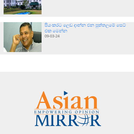
පියංකරට ලෙඩ දාන්න එන පුත්තලමේ සෙට්
එක මෙන්න
09-03-24