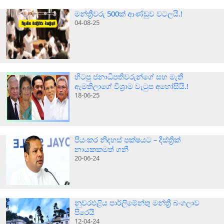
මන්ත්‍රීවරු 500ක් ආණ්ඩුව වටලයි.!
04-08-25
හිටපු ජනාධිපතිවරුන්ගේ සහ මැති
ඇමතිලාගේ විශ්‍රාම වැටුප අහෝසියි.!
18-06-25
පියංකර නිදහස් පක්ෂයට – දිස්ත්‍රික්
නායකකමත් ගනී
20-06-24
නුවරඑළිය පාර්ලිමේන්තු මන්ත්‍රී බංගලාව
පිරෙයි
12-04-24