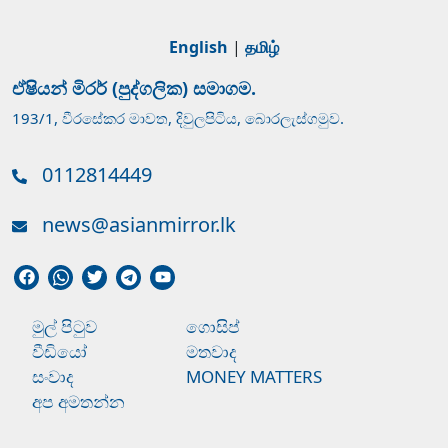
English
|
தமிழ்
ඒෂියන් මිරර් (පුද්ගලික) සමාගම.
193/1, වීරසේකර මාවත, දිවුලපිටිය, බොරලැස්ගමුව.
0112814449
news@asianmirror.lk
මුල් පිටුව
ගොසිප්
වීඩියෝ
මතවාද
සංවාද
MONEY MATTERS
අප අමතන්න