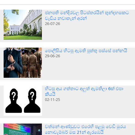
ජනපති මන්දිරවල පිටස්තරයින් තුන්දහසකට
වැඩිය නවාතැන් අරන්
26-07-26
පොලීසිය හිටපු ඇමති පුත්තු පස්සේ පන්නයි
29-06-26
හිටපු අය ගත්තාට අලුත් ඇමතිලා 6ක් එපා
කියයි
02-11-25
වත්මන් ආණ්ඩුවට එරෙහි පළමු වෙඩි මුරය
නොවැම්බර් මස 21න් ඇරඹෙයි