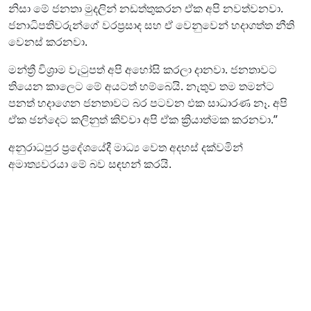
නිසා මේ ජනතා මුදලින් නඩත්තුකරන ඒක අපි නවත්වනවා.
ජනාධිපතිවරුන්ගේ වරප්‍රසාද සහ ඒ වෙනුවෙන් හදාගත්ත නීති
වෙනස් කරනවා.
මන්ත්‍රී විශ්‍රාම වැටුපත් අපි අහෝසි කරලා දානවා. ජනතාවට
තියෙන කාලෙට මේ අයටත් හම්බෙයි. නැතුව තම තමන්ට
පනත් හදාගෙන ජනතාවට බර පටවන එක සාධාරණ නෑ. අපි
ඒක ඡන්දෙට කලිනුත් කිව්වා අපි ඒක ක්‍රියාත්මක කරනවා.”
අනුරාධපුර ප්‍රදේශයේදී මාධ්‍ය වෙත අදහස් දක්වමින්
අමාත්‍යවරයා මේ බව සඳහන් කරයි.