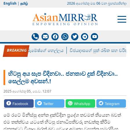
English
|
தமிழ்
2026 අගෝස්‍තු මස 06 වන බ්‍රහස්පතින්දා
රන් ගෙනා රුමේෂ්ගේ හෙල්ලය
විජයදාසගේ පුත් රඛිත සහ චරිත්
හිටපු අය සැප විදිනවා.. ජනතාව දුක් විදිනවා..
සෙල්ලම අවසන්.!
2025 අගෝස්‍තු 05, පෙ.ව. 12:07
Facebook
Twitter
WhatsApp
Telegram
මේ රටේ මිනිස්සු අන්ත දුක්විදින ප්‍රදේශ තවමත් තියෙන බවත්
එම තත්ත්වය යටතේ හිටපු ජනාධිපතිවරු නඩත්තු කිරීම
ජනතාවට විශාල බරක් බව වෙළඳ අමාත්‍ය වසන්ත සමරසිංහ