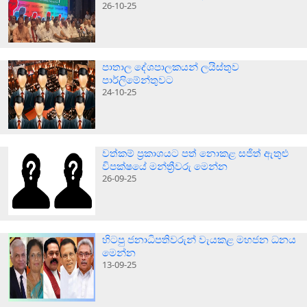
26-10-25
පාතාල දේශපාලකයන් ලයිස්තුව
පාර්ලිමේන්තුවට
24-10-25
වත්කම් ප්‍රකාශයට පත් නොකළ සජිත් ඇතුළු
විපක්ෂයේ මන්ත්‍රීවරු මෙන්න
26-09-25
හිටපු ජනාධිපතිවරුන් වැයකළ මහජන ධනය
මෙන්න
13-09-25