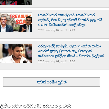
භාණ්ඩාගාර කොල්ලයට භාණ්ඩාගාර
ලේකම්, මහ බැංකු අධිපති වගකිව යුතු යයි
COPF වාර්තාවෙන් හෙලිවෙලා..
2026 අගෝස්‍තු 07, පෙ.ව. 12:23
අරගලයේදී නාමල්ට පැනලා යන්න පස්ස‍ා
දොරක් ඉතුරු වුනෙත් නෑ, වහලෙත්
කඩාගෙන ඉගිලිලා ගියේ – වසන්ත මුදලිගේ
2026 අගෝස්‍තු 07, පෙ.ව. 12:20
තවත් දේශීය පුවත්
ලිපිය සමග සම්බන්ධ නවතම පුවත්: