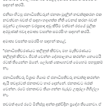
සඳහන් කරයි.
එනිසා හිටපු ජනාධිපතිවරුන් ජනතා මුදලින් නඩත්තුකරන එක
නවත්වන බවත් ඒ සඳහා හදාගත්ත නීති වෙනස් කරන බවත්
ඔවුන්ට ලබාදෙන වරප්‍රසාද අඩු කිරීම වත්මන් රජයේ මූලික
අරමුණක් බවද අමාත්‍ය වසන්ත සමරසිංහ සඳහන් කරයි.
අමාත්‍ය වසන්ත සමරසිංහ සඳහන් කළේ,
“ජනාධිපතිවරණයට කලිනුත් කිව්වා, මහ මැතිවරණයට
කලිනුත් කිව්වා. ජීවත් වෙන්න දේශපාලනය කරන්න නෙමෙයි
රටක් තියෙන්න ඕනේ. ලෝකේ කොහෙවත් මෙහෙම පහසුකම්
නෑ.
ජනාධිපතිවරු විශ්‍රාම ගියාම ඒ ජනාධිපතිවරු නඩත්තු කරන්න
ඇයි තවදුරටත් ජනතාවට භාර දෙන්නේ. ජනතාවට බරක්
වෙන්න. රටේ ජනතාවට තියා ගන්න බැරුව උතුරලා ගිහිල්ලා
නෑ.
තවමත් අපේ රටේ මිනිස්සු අන්ත දුක්විදින ප්‍රදේශ තියෙනවා. ඒ