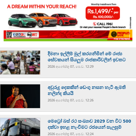
දීමනා ඉල්ලීම් මුල් කරගනිමින් මේ රාජ්‍ය
සේවකයන් සියලුම රාජකාරිවලින් ඉවතට
2026 අගෝස්‍තු 07, පෙ.ව. 12:29
අවුරුදු දෙකකින් ඩෙංගු නසන හැටි ඇමති
නලින්ද කියයි
2026 අගෝස්‍තු 07, පෙ.ව. 12:26
මෙට්‍රෝ බස් රථ සංඛ්‍යාව 2029 වන විට 500
දක්වා ඉහළ නැංවීමට රජයෙන් සැලසුම්
2026 අගෝස්‍තු 07, පෙ.ව. 12:24