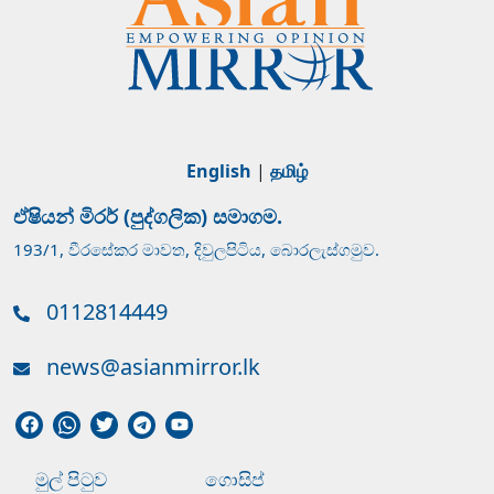
English
|
தமிழ்
ඒෂියන් මිරර් (පුද්ගලික) සමාගම.
193/1, වීරසේකර මාවත, දිවුලපිටිය, බොරලැස්ගමුව.
0112814449
news@asianmirror.lk
මුල් පිටුව
ගොසිප්