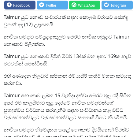
Facebook
Twitter
WhatsApp
Telegram
Taimur යුධ නෞව සංචාරයක් සඳහා කොළඹ වරායට සේන්දු
වුණේ අද (12) උදෑසනයි.
නාවික හමුදාව සම්ප්‍රදානුකූලව මෙරට නාවික හමුදාව Taimur
නෞකාව පිලිගත්තා.
Taimur යුධ නෞකාව දිගින් මීටර් 134ක් වන අතර 169ක නැව්
මුළුවකින් සමන්විතයි.
එහි අණදෙන නිලධාරී කපිතාන් එම්.යසීර් තාහීර් මහතා කටයුතු
කරනවා.
Taimur නෞකාව ලබන 15 වැනිදා දක්වා මෙරට තුල රැදී සිටින
අතර එම කාලසීමාව තුළ දෙරටේ නාවික හමුදාවන්ගේ
සුහදත්වය වර්ධනය කරගැනීම සඳහා සංවිධානය කළ විවිධ
වැඩසටහන්වලට වැඩසටහන්වලට සහභාගි වීමට නියමිතයි.
නාවික හමුදාව නිවේදනය කළේ නෞකාව දිවයිනෙන් පිටත්ව
යන අවස්ථාවේ ශ්‍රී ලංකා නාවික හමුදාව සමඟ බටහිර මුහුදේ