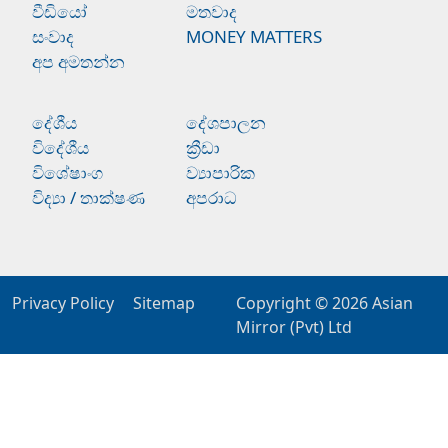
වීඩියෝ
මතවාද
සංවාද
MONEY MATTERS
අප අමතන්න
දේශීය
දේශපාලන
විදේශීය
ක්‍රීඩා
විශේෂාංග
ව්‍යාපාරික
විද්‍යා / තාක්ෂණ
අපරාධ
Privacy Policy
Sitemap
Copyright © 2026
Asian
Mirror (Pvt) Ltd