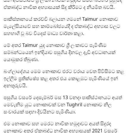
ඒකාබද්ධ නාවික අභ්‍යාසයක් සිදු කිරීමට ද නියමිත බවයි.
පාකිස්තානයේ කරච්චි බලායන ගමනේ Taimur නෞකාව
මැලේසියාවේ සහ කාම්බෝජයේදී ද ඒකාබද්ධ අභ්‍යාස වලට
සහභාගි වූ බව විදෙස් මාධ්‍ය වාර්තා කළා.
මේ අතර Taimur යුද නෞකාව ශ්‍රී ලංකාවට පැමිණීම
සම්බන්ධයෙන් ඉන්දියාව පසුගිය දිනවල දැඩි අවධානයක්
යොමුකර තිබුණා.
බංග්ලාදේශය මෙම නෞකාව එරට වරාය වෙත පිවිසීමට කළ
ඉල්ලීම ප්‍රතික්ෂේප කළ අතර එය කොළඹට පැමිණියේ ඉන්
අනතුරුවයි.
පසුගිය වසරේ දෙසැම්බර් මස 13 වනදා පාකිස්ථානයට අයත්
මෙවැනිම යුධ නෞකාවක් වන Tughril නෞකාව නිල
සංචාරයක් සඳහා දිවයිනට පැමිණියා.
එම නෞකාව සහ මෙරට නාවික හමුදාවට අයත් සිදුරද
නෞකාව අතර ඒකාබද්ධ නාවික අභ්‍යාසයක් 2021 වසරේ