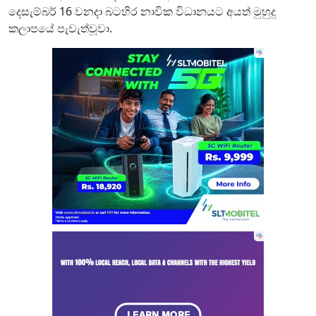
දෙසැම්බර් 16 වනදා බටහිර නාවික විධානයට අයත් මුහුදු
කලාපයේ පැවැත්වූවා.