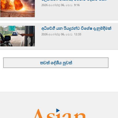
2026 අගෝස්‍තු 06, පෙ.ව. 9:16
අධිවේගී යන රියදුරන්ට විශේෂ දැනුම්දීමක්
2026 අගෝස්‍තු 06, පෙ.ව. 12:33
තවත් දේශීය පුවත්