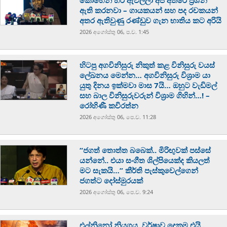
කොහෙන් හරි ඇවිල්ලා අපි අතරේ ප්‍රශ්න
ඇති කරනවා – ගායකයන් සහ පද රචකයන්
අතර ඇතිවුණු රණ්ඩුව ගැන භාතිය කට අරියි
2026 අගෝස්‍තු 06, ප.ව. 1:45
හිටපු අගවිනිසුරු නිකුත් කළ විනිසුරු වයස්
ලේඛනය මෙන්න… අගවිනිසුරු විශ්‍රාම යා
යුතු දිනය ඉක්මවා මාස 7යි… ඔහුට වැඩිමල්
සහ බාල විනිසුරුවරුන් විශ්‍රාම ගිහින්…! –
රෝහිණී කවිරත්න
2026 අගෝස්‍තු 06, පෙ.ව. 11:28
“ජගත් තොත්ත බබෙක්.. මිරිඟුවක් පස්සේ
යන්නේ.. එයා සංගීත ශිල්පියෙක්ද කියලත්
මට සැකයි…” කීර්ති පැස්කුවෙල්ගෙන්
ජගත්ට දෝස්මුරයක්
2026 අගෝස්‍තු 06, පෙ.ව. 9:24
එල්නිනෝ නියගය, වර්ෂාව දෙකම එයි..