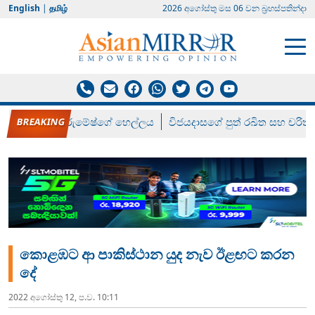
English
|
தமிழ்
2026 අගෝස්‍තු මස 06 වන බ්‍රහස්පතින්දා
රන් ගෙනා රුමේෂ්ගේ හෙල්ලය
විජයදාසගේ පුත් රඛිත සහ චරිත්
කොළඹට ආ පාකිස්ථාන යුද නැව ඊළඟට කරන
දේ
2022 අගෝස්‍තු 12, ප.ව. 10:11