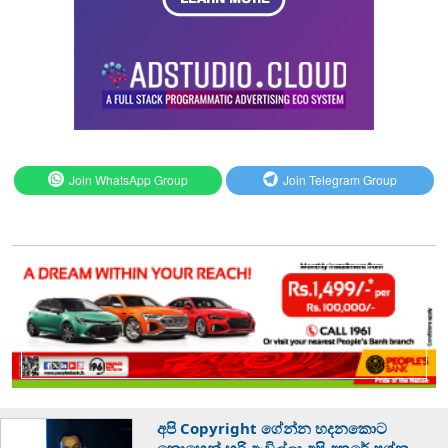
Join WhatsApp Group
Join Telegram Group
අපි Copyright ගේන්න හදනකොට