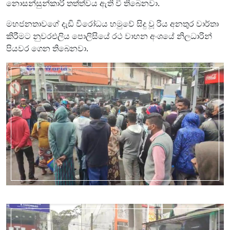
නොසන්සුන්කාරි තත්ත්වය ඇති වී තිබෙනවා.
මහජනතාවගේ දැඩි විරෝධය හමුවේ සිදු වූ රිය අනතුර වාර්තා
කිරීමට නුවරඑලිය පොලිසියේ රථ වාහන අංශයේ නිලධාරින්
පියවර ගෙන තිබෙනවා.