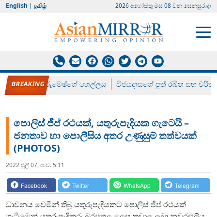
English
|
தமிழ்
2026 අගෝස්‍තු මස 08 වන සෙනසුරාදා
රන් ගෙනා රුමේෂ්ගේ හෙල්ලය
විජයදාසගේ පුත් රඛිත සහ චරිත්
පොලිස් ජීප් රථයක්, යතුරුපැදියක ගැටෙයි –
ජනතාව හා පොලීසිය අතර උණුසුම් තත්වයක්
(PHOTOS)
2022 ජූලි 07, ප.ව. 5:11
Facebook
Twitter
WhatsApp
Telegram
ධාවනය වෙමින් තිබූ යතුරුපැදියකට පොලිස් ජීප් රථයක්
ගැටීමෙන් යතුරුපැදිකරු බරපතල ලෙස තුවාල ලබා නුවරඑලිය