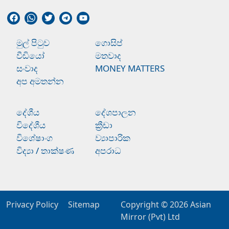
මුල් පිටුව
ගොසිප්
වීඩියෝ
මතවාද
සංවාද
MONEY MATTERS
අප අමතන්න
දේශීය
දේශපාලන
විදේශීය
ක්‍රීඩා
විශේෂාංග
ව්‍යාපාරික
විද්‍යා / තාක්ෂණ
අපරාධ
Privacy Policy
Sitemap
Copyright © 2026
Asian
Mirror (Pvt) Ltd