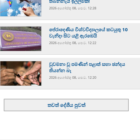
තබන්නැයි ඉල්ලීමක්!
2026 අගෝස්‍තු 08, පෙ.ව. 12:28
පේරාදෙණිය විශ්වවිද්‍යාලයේ කටයුතු 10
වැනිදා සිට යළි ඇරඹෙයි
2026 අගෝස්‍තු 08, පෙ.ව. 12:22
වුවමනා වූ පමණින් පළාත් සභා ඡන්දය
තියන්න බෑ
2026 අගෝස්‍තු 08, පෙ.ව. 12:20
තවත් දේශීය පුවත්