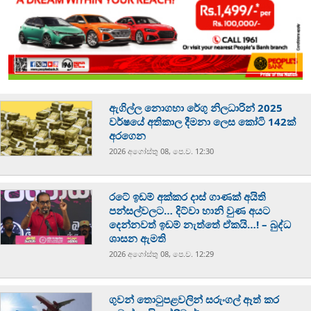
ඇගිල්ල නොගහා රේගු නිලධාරින් 2025
වර්ෂයේ අතිකාල දීමනා ලෙස කෝටි 142ක්
අරගෙන
2026 අගෝස්‍තු 08, පෙ.ව. 12:30
රටේ ඉඩම් අක්කර දාස් ගාණක් අයිති
පන්සල්වලට… දිට්වා හානි වුණ අයට
දෙන්නවත් ඉඩම් නැත්තේ ඒකයි…! – බුද්ධ
ශාසන ඇමති
2026 අගෝස්‍තු 08, පෙ.ව. 12:29
ගුවන් තොටුපළවලින් සරුංගල් ඈත් කර