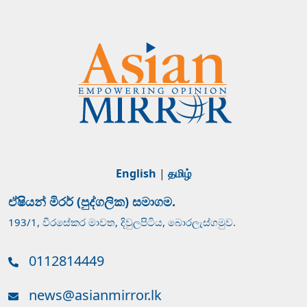
English
|
தமிழ்
ඒෂියන් මිරර් (පුද්ගලික) සමාගම.
193/1, වීරසේකර මාවත, දිවුලපිටිය, බොරලැස්ගමුව.
0112814449
news@asianmirror.lk