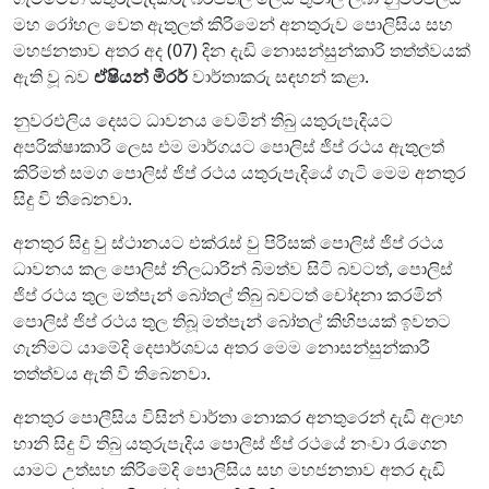
මහ රෝහල වෙත ඇතුලත් කිරිමෙන් අනතුරුව පොලිසිය සහ
මහජනතාව අතර අද (07) දින දැඩි නොසන්සුන්කාරි තත්ත්වයක්
ඇති වූ බව
ඒෂියන් මිරර්
වාර්තාකරු සඳහන් කළා.
නුවරඑලිය දෙසට ධාවනය වෙමින් තිබු යතුරුපැදියට
අපරික්ෂාකාරි ලෙස එම මාර්ගයට පොලිස් ජිප් රථය ඇතුලත්
කිරිමත් සමග පොලිස් ජිප් රථය යතුරුපැදියේ ගැටි මෙම අනතුර
සිදු වි තිබෙනවා.
අනතුර සිදු වු ස්ථානයට එක්රැස් වු පිරිසක් පොලිස් ජිප් රථය
ධාවනය කල පොලිස් නිලධාරින් බිමත්ව සිටි බවටත්, පොලිස්
ජිප් රථය තුල මත්පැන් බෝතල් තිබු බවටත් චෝදනා කරමින්
පොලිස් ජිප් රථය තුල තිබූ මත්පැන් බෝතල් කිහිපයක් ඉවතට
ගැනිමට යාමේදි දෙපාර්ශවය අතර මෙම නොසන්සුන්කාරී
තත්ත්වය ඇති වී තිබෙනවා.
අනතුර පොලීසිය විසින් වාර්තා නොකර අනතුරෙන් දැඩි අලාභ
හානි සිදු වි තිබු යතුරුපැදිය පොලිස් ජිප් රථයේ නංවා රැගෙන
යාමට උත්සහ කිරිමේදි පොලිසිය සහ මහජනතාව අතර දැඩි